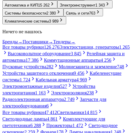
Автоматика и КИП
15 262
Электроинструмент
1 343
Системы безопасности
2 380
Связь и сети
763
Климатические системы
3 989
Ничего не нашлось
Бренды
→
Поставщики
→
Тендеры
→
Все товары рубрики
126 276
Электростанции, генераторы
1 265
Высоковольтное оборудование
3 845
Релейная защита и
автоматика
17 386
Коммутационные аппараты
4 256
Пусковые устройства
282
Молниезащита и заземление
748
Устройства защитного отключения
9 456
Кабеленесущие
системы
1 724
Кабельная арматура
4 969
Электромонтажные изделия
527
Устройства
электропитания
1 163
Электроизоляция
238
Радиоэлектронная аппаратура
2 749
Запчасти для
электрооборудования
6
Все товары рубрики
47 412
Светильники
14 815
Светодиодные лампы
4 861
Комплектующие для
светотехники
6 288
Прожекторы
1 472
Светодиодное
освещение
2 259
Фонари
178
Лампы накаливания
1 248