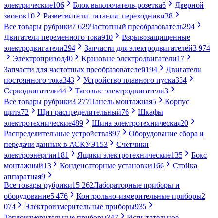
электрические
106
Блок выключатель-розетка
6
Дверной
звонок
10
Разветвители питания, переходники
38
Все товары рубрики
7 629
Частотный преобразователь
294
Двигатели переменного тока
910
Взрывозащищенные
электродвигатели
294
Запчасти для электродвигателей
3 974
Электропривод
40
Крановые электродвигатели
17
Запчасти для частотных преобразователей
194
Двигатели
постоянного тока
343
Устройство плавного пуска
334
Серводвигатели
44
Тяговые электродвигатели
3
Все товары рубрики
3 277
Панель монтажная
5
Корпус
щита
72
Щит распределительный
76
Шкафы
электротехнические
489
Шина электротехническая
20
Распределительные устройства
897
Оборудование сбора и
передачи данных в АСКУЭ
153
Счетчики
электроэнергии
181
Ящики электротехнические
135
Бокс
монтажный
13
Конденсаторные установки
166
Стойка
аппаратная
9
Все товары рубрики
15 262
Лабораторные приборы и
оборудование
5 476
Контрольно-измерительные приборы
2
074
Электроизмерительные приборы
935
Теплоизмерительные приборы
347
Испытательное