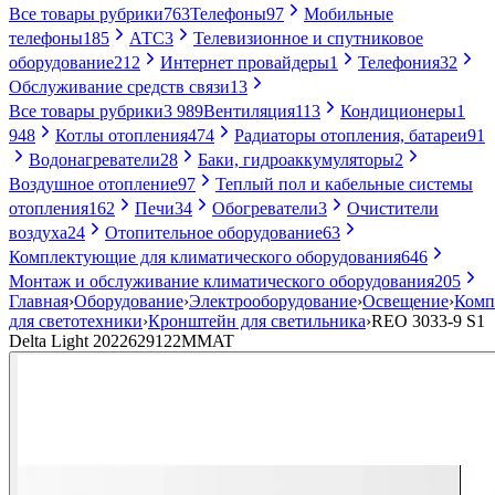
Все товары рубрики
763
Телефоны
97
Мобильные
телефоны
185
АТС
3
Телевизионное и спутниковое
оборудование
212
Интернет провайдеры
1
Телефония
32
Обслуживание средств связи
13
Все товары рубрики
3 989
Вентиляция
113
Кондиционеры
1
948
Котлы отопления
474
Радиаторы отопления, батареи
91
Водонагреватели
28
Баки, гидроаккумуляторы
2
Воздушное отопление
97
Теплый пол и кабельные системы
отопления
162
Печи
34
Обогреватели
3
Очистители
воздуха
24
Отопительное оборудование
63
Комплектующие для климатического оборудования
646
Монтаж и обслуживание климатического оборудования
205
Главная
›
Оборудование
›
Электрооборудование
›
Освещение
›
Комп
для светотехники
›
Кронштейн для светильника
›
REO 3033-9 S1
Delta Light 2022629122MMAT