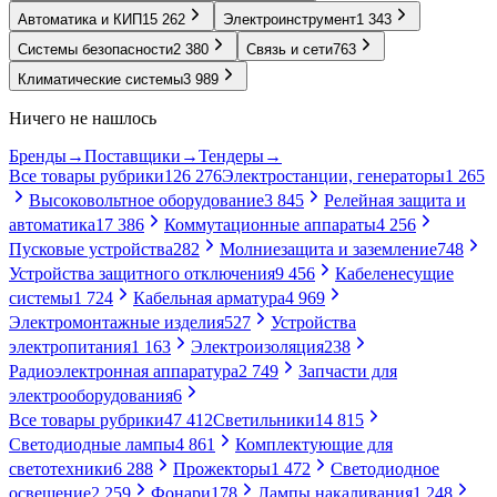
Автоматика и КИП
15 262
Электроинструмент
1 343
Системы безопасности
2 380
Связь и сети
763
Климатические системы
3 989
Ничего не нашлось
Бренды
→
Поставщики
→
Тендеры
→
Все товары рубрики
126 276
Электростанции, генераторы
1 265
Высоковольтное оборудование
3 845
Релейная защита и
автоматика
17 386
Коммутационные аппараты
4 256
Пусковые устройства
282
Молниезащита и заземление
748
Устройства защитного отключения
9 456
Кабеленесущие
системы
1 724
Кабельная арматура
4 969
Электромонтажные изделия
527
Устройства
электропитания
1 163
Электроизоляция
238
Радиоэлектронная аппаратура
2 749
Запчасти для
электрооборудования
6
Все товары рубрики
47 412
Светильники
14 815
Светодиодные лампы
4 861
Комплектующие для
светотехники
6 288
Прожекторы
1 472
Светодиодное
освещение
2 259
Фонари
178
Лампы накаливания
1 248