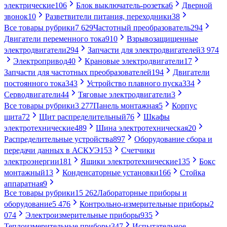
электрические
106
Блок выключатель-розетка
6
Дверной
звонок
10
Разветвители питания, переходники
38
Все товары рубрики
7 629
Частотный преобразователь
294
Двигатели переменного тока
910
Взрывозащищенные
электродвигатели
294
Запчасти для электродвигателей
3 974
Электропривод
40
Крановые электродвигатели
17
Запчасти для частотных преобразователей
194
Двигатели
постоянного тока
343
Устройство плавного пуска
334
Серводвигатели
44
Тяговые электродвигатели
3
Все товары рубрики
3 277
Панель монтажная
5
Корпус
щита
72
Щит распределительный
76
Шкафы
электротехнические
489
Шина электротехническая
20
Распределительные устройства
897
Оборудование сбора и
передачи данных в АСКУЭ
153
Счетчики
электроэнергии
181
Ящики электротехнические
135
Бокс
монтажный
13
Конденсаторные установки
166
Стойка
аппаратная
9
Все товары рубрики
15 262
Лабораторные приборы и
оборудование
5 476
Контрольно-измерительные приборы
2
074
Электроизмерительные приборы
935
Теплоизмерительные приборы
347
Испытательное