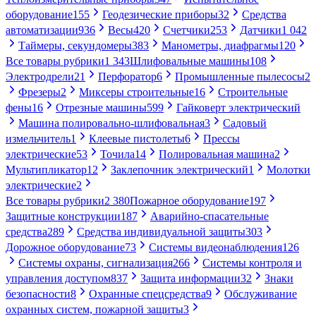
оборудование
155
Геодезические приборы
32
Средства
автоматизации
936
Весы
420
Счетчики
253
Датчики
1 042
Таймеры, секундомеры
383
Манометры, диафрагмы
120
Все товары рубрики
1 343
Шлифовальные машины
108
Электродрели
21
Перфоратор
6
Промышленные пылесосы
2
Фрезеры
2
Миксеры строительные
16
Строительные
фены
16
Отрезные машины
599
Гайковерт электрический
Машина полировально-шлифовальная
3
Садовый
измельчитель
1
Клеевые пистолеты
6
Прессы
электрические
53
Точила
14
Полировальная машина
2
Мультипликатор
12
Заклепочник электрический
1
Молотки
электрические
2
Все товары рубрики
2 380
Пожарное оборудование
197
Защитные конструкции
187
Аварийно-спасательные
средства
289
Средства индивидуальной защиты
303
Дорожное оборудование
73
Системы видеонаблюдения
126
Системы охраны, сигнализация
266
Системы контроля и
управления доступом
837
Защита информации
32
Знаки
безопасности
8
Охранные спецсредства
9
Обслуживание
охранных систем, пожарной защиты
3