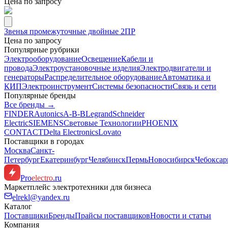
Цена по запросу
Звенья промежуточные двойные 2ПР
Цена по запросу
Популярные рубрики
Электрооборудование
Освещение
Кабели и
провода
Электроустановочные изделия
Электродвигатели и
генераторы
Распределительное оборудование
Автоматика и
КИП
Электроинструмент
Системы безопасности
Связь и сети
Популярные бренды
Все бренды →
FINDER
Autonics
A-B-B
Legrand
Schneider
Electric
SIEMENS
Световые Технологии
PHOENIX
CONTACT
Delta Electronics
Lovato
Поставщики в городах
Москва
Санкт-
Петербург
Екатеринбург
Челябинск
Пермь
Новосибирск
Чебокса
Pro
electro
.ru
Маркетплейс электротехники для бизнеса
elrekl@yandex.ru
Каталог
Поставщики
Бренды
Прайсы поставщиков
Новости и статьи
Компания