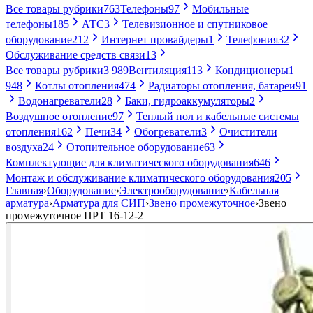
Все товары рубрики
763
Телефоны
97
Мобильные
телефоны
185
АТС
3
Телевизионное и спутниковое
оборудование
212
Интернет провайдеры
1
Телефония
32
Обслуживание средств связи
13
Все товары рубрики
3 989
Вентиляция
113
Кондиционеры
1
948
Котлы отопления
474
Радиаторы отопления, батареи
91
Водонагреватели
28
Баки, гидроаккумуляторы
2
Воздушное отопление
97
Теплый пол и кабельные системы
отопления
162
Печи
34
Обогреватели
3
Очистители
воздуха
24
Отопительное оборудование
63
Комплектующие для климатического оборудования
646
Монтаж и обслуживание климатического оборудования
205
Главная
›
Оборудование
›
Электрооборудование
›
Кабельная
арматура
›
Арматура для СИП
›
Звено промежуточное
›
Звено
промежуточное ПРТ 16-12-2