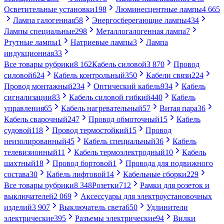
Осветительные установки
198
Люминесцентные лампы
4 665
Лампа галогенная
58
Энергосберегающие лампы
434
Лампы специальные
298
Металлогалогенная лампа
7
Ртутные лампы
1
Натриевые лампы
3
Лампа
индукционная
33
Все товары рубрики
8 162
Кабель силовой
3 870
Провод
силовой
624
Кабель контрольный
350
Кабели связи
224
Провод монтажный
234
Оптический кабель
934
Кабель
сигнализации
83
Кабель силовой гибкий
440
Кабель
управления
65
Кабель нагревательный
57
Витая пара
36
Кабель сварочный
247
Провод обмоточный
15
Кабель
судовой
118
Провод термостойкий
15
Провод
неизолированный
45
Кабель специальный
36
Кабель
телевизионный
11
Кабель термоэлектродный
10
Кабель
шахтный
18
Провод бортовой
1
Провода для подвижного
состава
30
Кабель лифтовой
14
Кабельные сборки
229
Все товары рубрики
8 348
Розетки
712
Рамки для розеток и
выключателей
2 069
Аксессуары для электроустановочных
изделий
3 907
Выключатель света
650
Удлинители
электрические
395
Разъемы электрические
94
Вилки