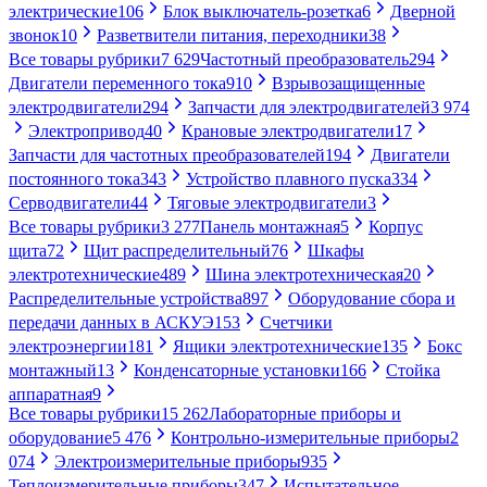
электрические
106
Блок выключатель-розетка
6
Дверной
звонок
10
Разветвители питания, переходники
38
Все товары рубрики
7 629
Частотный преобразователь
294
Двигатели переменного тока
910
Взрывозащищенные
электродвигатели
294
Запчасти для электродвигателей
3 974
Электропривод
40
Крановые электродвигатели
17
Запчасти для частотных преобразователей
194
Двигатели
постоянного тока
343
Устройство плавного пуска
334
Серводвигатели
44
Тяговые электродвигатели
3
Все товары рубрики
3 277
Панель монтажная
5
Корпус
щита
72
Щит распределительный
76
Шкафы
электротехнические
489
Шина электротехническая
20
Распределительные устройства
897
Оборудование сбора и
передачи данных в АСКУЭ
153
Счетчики
электроэнергии
181
Ящики электротехнические
135
Бокс
монтажный
13
Конденсаторные установки
166
Стойка
аппаратная
9
Все товары рубрики
15 262
Лабораторные приборы и
оборудование
5 476
Контрольно-измерительные приборы
2
074
Электроизмерительные приборы
935
Теплоизмерительные приборы
347
Испытательное