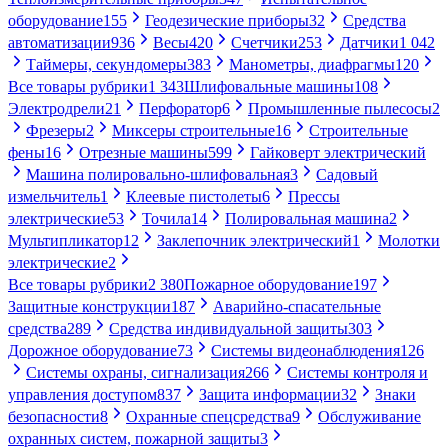
оборудование
155
Геодезические приборы
32
Средства
автоматизации
936
Весы
420
Счетчики
253
Датчики
1 042
Таймеры, секундомеры
383
Манометры, диафрагмы
120
Все товары рубрики
1 343
Шлифовальные машины
108
Электродрели
21
Перфоратор
6
Промышленные пылесосы
2
Фрезеры
2
Миксеры строительные
16
Строительные
фены
16
Отрезные машины
599
Гайковерт электрический
Машина полировально-шлифовальная
3
Садовый
измельчитель
1
Клеевые пистолеты
6
Прессы
электрические
53
Точила
14
Полировальная машина
2
Мультипликатор
12
Заклепочник электрический
1
Молотки
электрические
2
Все товары рубрики
2 380
Пожарное оборудование
197
Защитные конструкции
187
Аварийно-спасательные
средства
289
Средства индивидуальной защиты
303
Дорожное оборудование
73
Системы видеонаблюдения
126
Системы охраны, сигнализация
266
Системы контроля и
управления доступом
837
Защита информации
32
Знаки
безопасности
8
Охранные спецсредства
9
Обслуживание
охранных систем, пожарной защиты
3