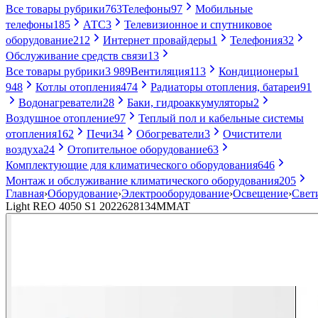
Все товары рубрики
763
Телефоны
97
Мобильные
телефоны
185
АТС
3
Телевизионное и спутниковое
оборудование
212
Интернет провайдеры
1
Телефония
32
Обслуживание средств связи
13
Все товары рубрики
3 989
Вентиляция
113
Кондиционеры
1
948
Котлы отопления
474
Радиаторы отопления, батареи
91
Водонагреватели
28
Баки, гидроаккумуляторы
2
Воздушное отопление
97
Теплый пол и кабельные системы
отопления
162
Печи
34
Обогреватели
3
Очистители
воздуха
24
Отопительное оборудование
63
Комплектующие для климатического оборудования
646
Монтаж и обслуживание климатического оборудования
205
Главная
›
Оборудование
›
Электрооборудование
›
Освещение
›
Свет
Light REO 4050 S1 2022628134MMAT