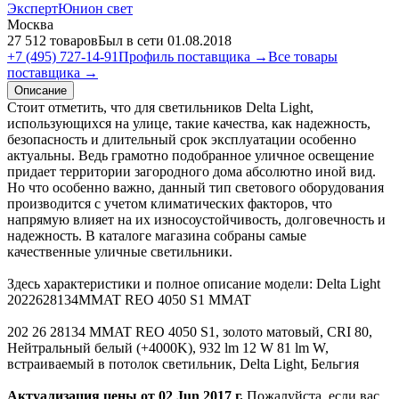
ЭкспертЮнион свет
Москва
27 512 товаров
Был в сети 01.08.2018
+7 (495) 727-14-91
Профиль поставщика →
Все товары
поставщика →
Описание
Стоит отметить, что для светильников Delta Light,
использующихся на улице, такие качества, как надежность,
безопасность и длительный срок эксплуатации особенно
актуальны. Ведь грамотно подобранное уличное освещение
придает территории загородного дома абсолютно иной вид.
Но что особенно важно, данный тип светового оборудования
производится с учетом климатических факторов, что
напрямую влияет на их износоустойчивость, долговечность и
надежность. В каталоге магазина собраны самые
качественные уличные светильники.
Здесь характеристики и полное описание модели: Delta Light
2022628134MMAT REO 4050 S1 MMAT
202 26 28134 MMAT REO 4050 S1, золото матовый, CRI 80,
Нейтральный белый (+4000K), 932 lm 12 W 81 lm W,
встраиваемый в потолок светильник, Delta Light, Бельгия
Актуализация цены от 02 Jun 2017 г.
Пожалуйста, если вас