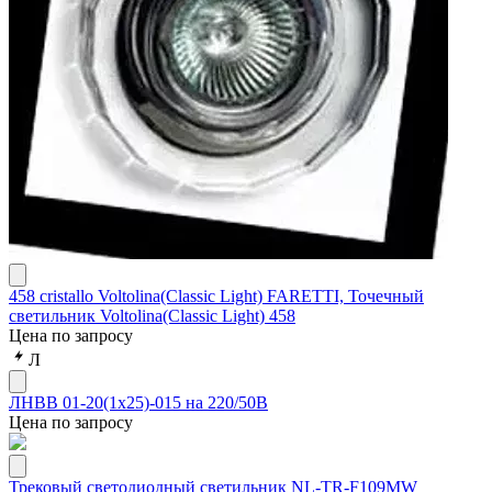
458 cristallo Voltolina(Classic Light) FARETTI, Точечный
светильник Voltolina(Classic Light) 458
Цена по запросу
Л
ЛНВВ 01-20(1х25)-015 на 220/50В
Цена по запросу
Трековый светодиодный светильник NL-TR-F109MW