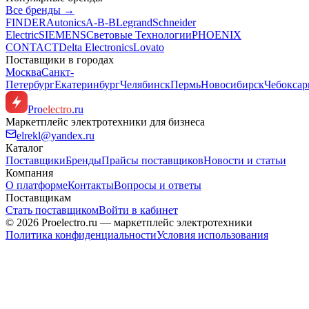
Все бренды →
FINDER
Autonics
A-B-B
Legrand
Schneider
Electric
SIEMENS
Световые Технологии
PHOENIX
CONTACT
Delta Electronics
Lovato
Поставщики в городах
Москва
Санкт-
Петербург
Екатеринбург
Челябинск
Пермь
Новосибирск
Чебокса
Pro
electro
.ru
Маркетплейс электротехники для бизнеса
elrekl@yandex.ru
Каталог
Поставщики
Бренды
Прайсы поставщиков
Новости и статьи
Компания
О платформе
Контакты
Вопросы и ответы
Поставщикам
Стать поставщиком
Войти в кабинет
© 2026 Proelectro.ru — маркетплейс электротехники
Политика конфиденциальности
Условия использования