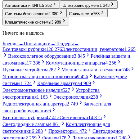
Автоматика и КИП
15 262
Электроинструмент
1 343
Системы безопасности
2 380
Связь и сети
763
Климатические системы
3 989
Ничего не нашлось
Бренды
→
Поставщики
→
Тендеры
→
Все товары рубрики
126 276
Электростанции, генераторы
1 265
Высоковольтное оборудование
3 845
Релейная защита и
автоматика
17 386
Коммутационные аппараты
4 256
Пусковые устройства
282
Молниезащита и заземление
748
Устройства защитного отключения
9 456
Кабеленесущие
системы
1 724
Кабельная арматура
4 969
Электромонтажные изделия
527
Устройства
электропитания
1 163
Электроизоляция
238
Радиоэлектронная аппаратура
2 749
Запчасти для
электрооборудования
6
Все товары рубрики
47 412
Светильники
14 815
Светодиодные лампы
4 861
Комплектующие для
светотехники
6 288
Прожекторы
1 472
Светодиодное
освещение
2 259
Фонари
178
Лампы накаливания
1 248