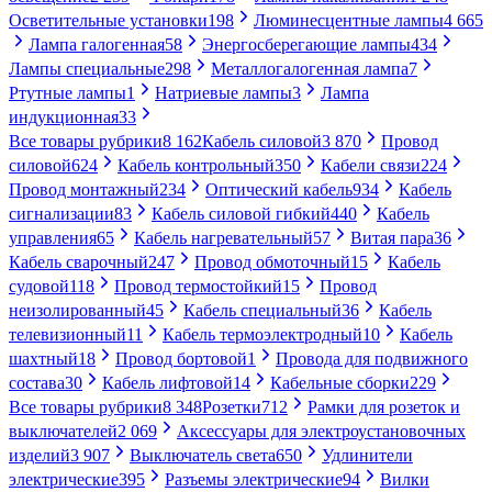
Осветительные установки
198
Люминесцентные лампы
4 665
Лампа галогенная
58
Энергосберегающие лампы
434
Лампы специальные
298
Металлогалогенная лампа
7
Ртутные лампы
1
Натриевые лампы
3
Лампа
индукционная
33
Все товары рубрики
8 162
Кабель силовой
3 870
Провод
силовой
624
Кабель контрольный
350
Кабели связи
224
Провод монтажный
234
Оптический кабель
934
Кабель
сигнализации
83
Кабель силовой гибкий
440
Кабель
управления
65
Кабель нагревательный
57
Витая пара
36
Кабель сварочный
247
Провод обмоточный
15
Кабель
судовой
118
Провод термостойкий
15
Провод
неизолированный
45
Кабель специальный
36
Кабель
телевизионный
11
Кабель термоэлектродный
10
Кабель
шахтный
18
Провод бортовой
1
Провода для подвижного
состава
30
Кабель лифтовой
14
Кабельные сборки
229
Все товары рубрики
8 348
Розетки
712
Рамки для розеток и
выключателей
2 069
Аксессуары для электроустановочных
изделий
3 907
Выключатель света
650
Удлинители
электрические
395
Разъемы электрические
94
Вилки