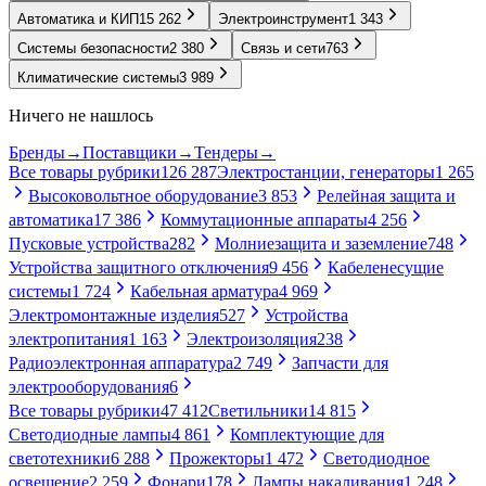
Автоматика и КИП
15 262
Электроинструмент
1 343
Системы безопасности
2 380
Связь и сети
763
Климатические системы
3 989
Ничего не нашлось
Бренды
→
Поставщики
→
Тендеры
→
Все товары рубрики
126 287
Электростанции, генераторы
1 265
Высоковольтное оборудование
3 853
Релейная защита и
автоматика
17 386
Коммутационные аппараты
4 256
Пусковые устройства
282
Молниезащита и заземление
748
Устройства защитного отключения
9 456
Кабеленесущие
системы
1 724
Кабельная арматура
4 969
Электромонтажные изделия
527
Устройства
электропитания
1 163
Электроизоляция
238
Радиоэлектронная аппаратура
2 749
Запчасти для
электрооборудования
6
Все товары рубрики
47 412
Светильники
14 815
Светодиодные лампы
4 861
Комплектующие для
светотехники
6 288
Прожекторы
1 472
Светодиодное
освещение
2 259
Фонари
178
Лампы накаливания
1 248