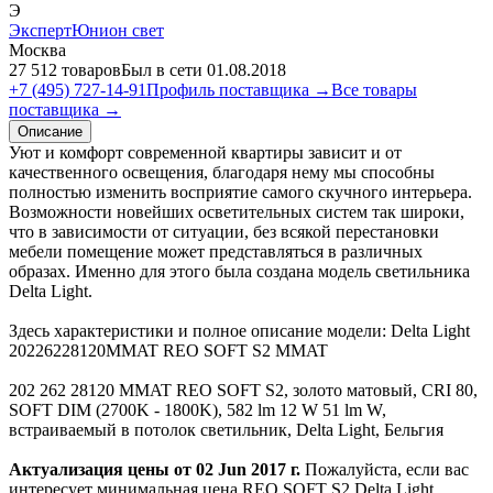
Э
ЭкспертЮнион свет
Москва
27 512 товаров
Был в сети 01.08.2018
+7 (495) 727-14-91
Профиль поставщика →
Все товары
поставщика →
Описание
Уют и комфорт современной квартиры зависит и от
качественного освещения, благодаря нему мы способны
полностью изменить восприятие самого скучного интерьера.
Возможности новейших осветительных систем так широки,
что в зависимости от ситуации, без всякой перестановки
мебели помещение может представляться в различных
образах. Именно для этого была создана модель светильника
Delta Light.
Здесь характеристики и полное описание модели: Delta Light
20226228120MMAT REO SOFT S2 MMAT
202 262 28120 MMAT REO SOFT S2, золото матовый, CRI 80,
SOFT DIM (2700K - 1800K), 582 lm 12 W 51 lm W,
встраиваемый в потолок светильник, Delta Light, Бельгия
Актуализация цены от 02 Jun 2017 г.
Пожалуйста, если вас
интересует минимальная цена REO SOFT S2 Delta Light