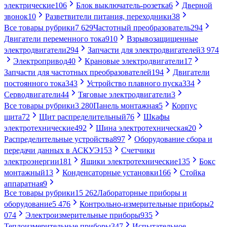
электрические
106
Блок выключатель-розетка
6
Дверной
звонок
10
Разветвители питания, переходники
38
Все товары рубрики
7 629
Частотный преобразователь
294
Двигатели переменного тока
910
Взрывозащищенные
электродвигатели
294
Запчасти для электродвигателей
3 974
Электропривод
40
Крановые электродвигатели
17
Запчасти для частотных преобразователей
194
Двигатели
постоянного тока
343
Устройство плавного пуска
334
Серводвигатели
44
Тяговые электродвигатели
3
Все товары рубрики
3 280
Панель монтажная
5
Корпус
щита
72
Щит распределительный
76
Шкафы
электротехнические
492
Шина электротехническая
20
Распределительные устройства
897
Оборудование сбора и
передачи данных в АСКУЭ
153
Счетчики
электроэнергии
181
Ящики электротехнические
135
Бокс
монтажный
13
Конденсаторные установки
166
Стойка
аппаратная
9
Все товары рубрики
15 262
Лабораторные приборы и
оборудование
5 476
Контрольно-измерительные приборы
2
074
Электроизмерительные приборы
935
Теплоизмерительные приборы
347
Испытательное