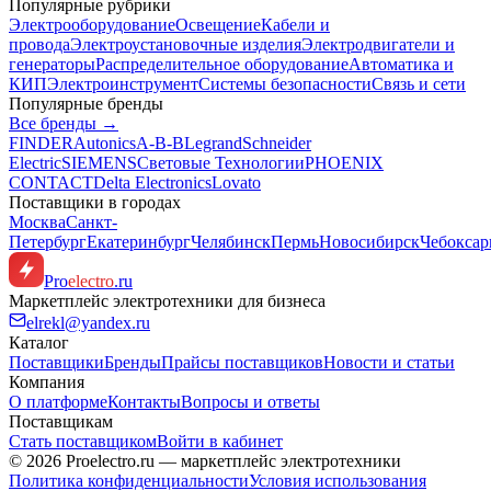
Популярные рубрики
Электрооборудование
Освещение
Кабели и
провода
Электроустановочные изделия
Электродвигатели и
генераторы
Распределительное оборудование
Автоматика и
КИП
Электроинструмент
Системы безопасности
Связь и сети
Популярные бренды
Все бренды →
FINDER
Autonics
A-B-B
Legrand
Schneider
Electric
SIEMENS
Световые Технологии
PHOENIX
CONTACT
Delta Electronics
Lovato
Поставщики в городах
Москва
Санкт-
Петербург
Екатеринбург
Челябинск
Пермь
Новосибирск
Чебокса
Pro
electro
.ru
Маркетплейс электротехники для бизнеса
elrekl@yandex.ru
Каталог
Поставщики
Бренды
Прайсы поставщиков
Новости и статьи
Компания
О платформе
Контакты
Вопросы и ответы
Поставщикам
Стать поставщиком
Войти в кабинет
© 2026 Proelectro.ru — маркетплейс электротехники
Политика конфиденциальности
Условия использования