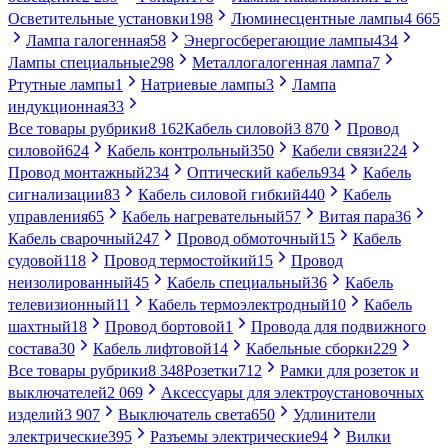
Осветительные установки
198
Люминесцентные лампы
4 665
Лампа галогенная
58
Энергосберегающие лампы
434
Лампы специальные
298
Металлогалогенная лампа
7
Ртутные лампы
1
Натриевые лампы
3
Лампа
индукционная
33
Все товары рубрики
8 162
Кабель силовой
3 870
Провод
силовой
624
Кабель контрольный
350
Кабели связи
224
Провод монтажный
234
Оптический кабель
934
Кабель
сигнализации
83
Кабель силовой гибкий
440
Кабель
управления
65
Кабель нагревательный
57
Витая пара
36
Кабель сварочный
247
Провод обмоточный
15
Кабель
судовой
118
Провод термостойкий
15
Провод
неизолированный
45
Кабель специальный
36
Кабель
телевизионный
11
Кабель термоэлектродный
10
Кабель
шахтный
18
Провод бортовой
1
Провода для подвижного
состава
30
Кабель лифтовой
14
Кабельные сборки
229
Все товары рубрики
8 348
Розетки
712
Рамки для розеток и
выключателей
2 069
Аксессуары для электроустановочных
изделий
3 907
Выключатель света
650
Удлинители
электрические
395
Разъемы электрические
94
Вилки