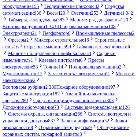
оборудование
155
Геодезические приборы
32
Средства
автоматизации
936
Весы
420
Счетчики
253
Датчики
1 042
Таймеры, секундомеры
383
Манометры, диафрагмы
120
Все товары рубрики
1 343
Шлифовальные машины
108
Электродрели
21
Перфоратор
6
Промышленные пылесосы
2
Фрезеры
2
Миксеры строительные
16
Строительные
фены
16
Отрезные машины
599
Гайковерт электрический
Машина полировально-шлифовальная
3
Садовый
измельчитель
1
Клеевые пистолеты
6
Прессы
электрические
53
Точила
14
Полировальная машина
2
Мультипликатор
12
Заклепочник электрический
1
Молотки
электрические
2
Все товары рубрики
2 380
Пожарное оборудование
197
Защитные конструкции
187
Аварийно-спасательные
средства
289
Средства индивидуальной защиты
303
Дорожное оборудование
73
Системы видеонаблюдения
126
Системы охраны, сигнализация
266
Системы контроля и
управления доступом
837
Защита информации
32
Знаки
безопасности
8
Охранные спецсредства
9
Обслуживание
охранных систем, пожарной защиты
3