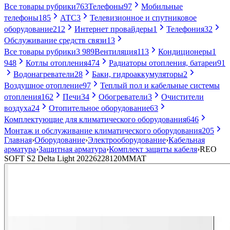
Все товары рубрики
763
Телефоны
97
Мобильные
телефоны
185
АТС
3
Телевизионное и спутниковое
оборудование
212
Интернет провайдеры
1
Телефония
32
Обслуживание средств связи
13
Все товары рубрики
3 989
Вентиляция
113
Кондиционеры
1
948
Котлы отопления
474
Радиаторы отопления, батареи
91
Водонагреватели
28
Баки, гидроаккумуляторы
2
Воздушное отопление
97
Теплый пол и кабельные системы
отопления
162
Печи
34
Обогреватели
3
Очистители
воздуха
24
Отопительное оборудование
63
Комплектующие для климатического оборудования
646
Монтаж и обслуживание климатического оборудования
205
Главная
›
Оборудование
›
Электрооборудование
›
Кабельная
арматура
›
Защитная арматура
›
Комплект защиты кабеля
›
REO
SOFT S2 Delta Light 20226228120MMAT