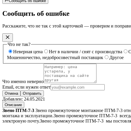
Сообщить об ошибке
Сообщить об ошибке
Расскажите, что не так с этой карточкой — проверим и поправ
Что не так?
Неверная цена
Нет в наличии / снят с производства
О
Мошенничество, недобросовестный поставщик
Другое
Что именно неверно
Email, если нужен ответ
Отмена
Отправить
Добавлен:
24.05.2021
Описание
Звено ПТМ-7-3
Звено промежуточное монтажное ПТМ-7-3 относ
монтажа и эксплуатации.Звено промежуточное ПТМ-7-3 всегда
электроную почту.Звено промежуточное ПТМ-7-3 мы постовля