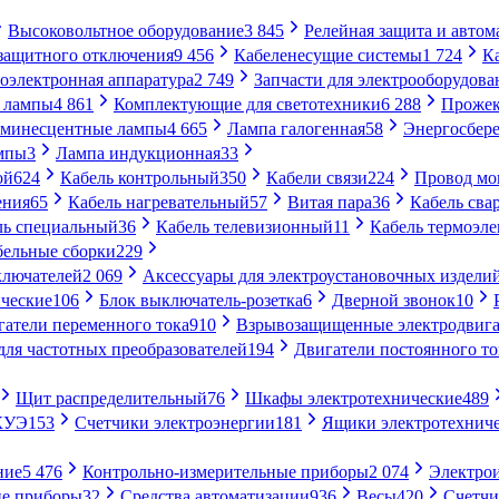
Высоковольтное оборудование
3 845
Релейная защита и автом
 защитного отключения
9 456
Кабеленесущие системы
1 724
К
оэлектронная аппаратура
2 749
Запчасти для электрооборудова
 лампы
4 861
Комплектующие для светотехники
6 288
Проже
минесцентные лампы
4 665
Лампа галогенная
58
Энергосбер
мпы
3
Лампа индукционная
33
ой
624
Кабель контрольный
350
Кабели связи
224
Провод м
ения
65
Кабель нагревательный
57
Витая пара
36
Кабель сва
ль специальный
36
Кабель телевизионный
11
Кабель термоэл
бельные сборки
229
ключателей
2 069
Аксессуары для электроустановочных издели
ческие
106
Блок выключатель-розетка
6
Дверной звонок
10
гатели переменного тока
910
Взрывозащищенные электродвига
для частотных преобразователей
194
Двигатели постоянного то
Щит распределительный
76
Шкафы электротехнические
489
СКУЭ
153
Счетчики электроэнергии
181
Ящики электротехнич
ние
5 476
Контрольно-измерительные приборы
2 074
Электро
ие приборы
32
Средства автоматизации
936
Весы
420
Счетч