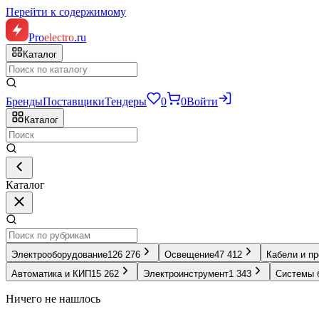
Перейти к содержимому
Pro
electro
.ru
Каталог
Бренды
Поставщики
Тендеры
0
0
Войти
Каталог
Каталог
Электрооборудование
126 276
Освещение
47 412
Кабели и п
Автоматика и КИП
15 262
Электроинструмент
1 343
Системы 
Ничего не нашлось