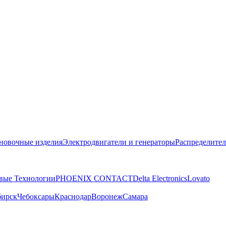
новочные изделия
Электродвигатели и генераторы
Распределител
вые Технологии
PHOENIX CONTACT
Delta Electronics
Lovato
бирск
Чебоксары
Краснодар
Воронеж
Самара