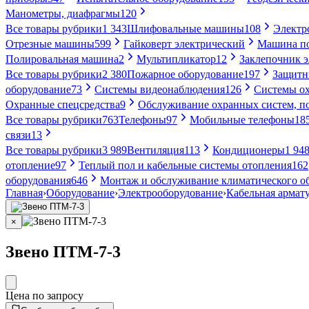
Манометры, диафрагмы
120
Все товары рубрики
1 343
Шлифовальные машины
108
Электр
Отрезные машины
599
Гайковерт электрический
Машина по
Полировальная машина
2
Мультипликатор
12
Заклепочник 
Все товары рубрики
2 380
Пожарное оборудование
197
Защитн
оборудование
73
Системы видеонаблюдения
126
Системы ох
Охранные спецсредства
9
Обслуживание охранных систем, п
Все товары рубрики
763
Телефоны
97
Мобильные телефоны
18
связи
13
Все товары рубрики
3 989
Вентиляция
113
Кондиционеры
1 94
отопление
97
Теплый пол и кабельные системы отопления
162
оборудования
646
Монтаж и обслуживание климатического о
Главная
›
Оборудование
›
Электрооборудование
›
Кабельная армат
×
Звено ПТМ-7-3
Цена по запросу