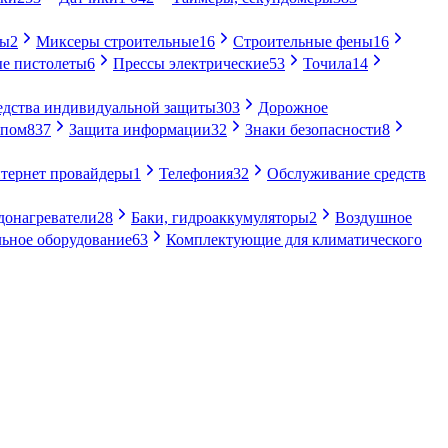
ры
2
Миксеры строительные
16
Строительные фены
16
е пистолеты
6
Прессы электрические
53
Точила
14
едства индивидуальной защиты
303
Дорожное
упом
837
Защита информации
32
Знаки безопасности
8
тернет провайдеры
1
Телефония
32
Обслуживание средств
донагреватели
28
Баки, гидроаккумуляторы
2
Воздушное
ьное оборудование
63
Комплектующие для климатического