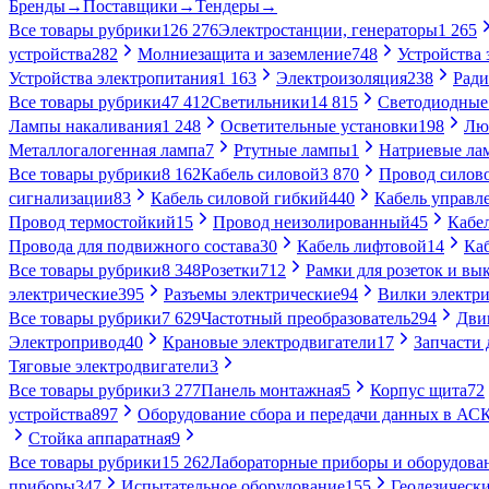
Бренды
→
Поставщики
→
Тендеры
→
Все товары рубрики
126 276
Электростанции, генераторы
1 265
устройства
282
Молниезащита и заземление
748
Устройства
Устройства электропитания
1 163
Электроизоляция
238
Ради
Все товары рубрики
47 412
Светильники
14 815
Светодиодные
Лампы накаливания
1 248
Осветительные установки
198
Лю
Металлогалогенная лампа
7
Ртутные лампы
1
Натриевые ла
Все товары рубрики
8 162
Кабель силовой
3 870
Провод силов
сигнализации
83
Кабель силовой гибкий
440
Кабель управл
Провод термостойкий
15
Провод неизолированный
45
Кабе
Провода для подвижного состава
30
Кабель лифтовой
14
Ка
Все товары рубрики
8 348
Розетки
712
Рамки для розеток и вы
электрические
395
Разъемы электрические
94
Вилки электри
Все товары рубрики
7 629
Частотный преобразователь
294
Дви
Электропривод
40
Крановые электродвигатели
17
Запчасти 
Тяговые электродвигатели
3
Все товары рубрики
3 277
Панель монтажная
5
Корпус щита
72
устройства
897
Оборудование сбора и передачи данных в А
Стойка аппаратная
9
Все товары рубрики
15 262
Лабораторные приборы и оборудова
приборы
347
Испытательное оборудование
155
Геодезическ