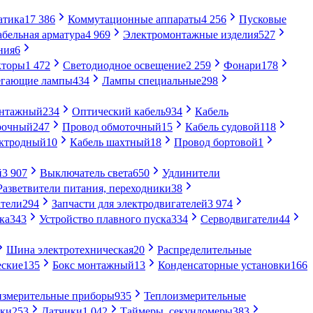
атика
17 386
Коммутационные аппараты
4 256
Пусковые
абельная арматура
4 969
Электромонтажные изделия
527
ния
6
кторы
1 472
Светодиодное освещение
2 259
Фонари
178
егающие лампы
434
Лампы специальные
298
онтажный
234
Оптический кабель
934
Кабель
рочный
247
Провод обмоточный
15
Кабель судовой
118
ектродный
10
Кабель шахтный
18
Провод бортовой
1
й
3 907
Выключатель света
650
Удлинители
Разветвители питания, переходники
38
тели
294
Запчасти для электродвигателей
3 974
ка
343
Устройство плавного пуска
334
Серводвигатели
44
Шина электротехническая
20
Распределительные
еские
135
Бокс монтажный
13
Конденсаторные установки
166
измерительные приборы
935
Теплоизмерительные
ики
253
Датчики
1 042
Таймеры, секундомеры
383