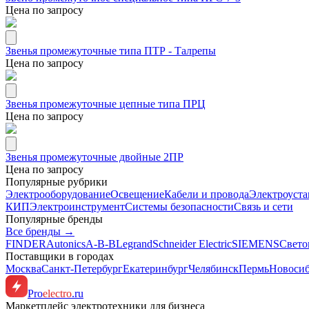
Цена по запросу
Звенья промежуточные типа ПТР - Талрепы
Цена по запросу
Звенья промежуточные цепные типа ПРЦ
Цена по запросу
Звенья промежуточные двойные 2ПР
Цена по запросу
Популярные рубрики
Электрооборудование
Освещение
Кабели и провода
Электроуста
КИП
Электроинструмент
Системы безопасности
Связь и сети
Популярные бренды
Все бренды →
FINDER
Autonics
A-B-B
Legrand
Schneider Electric
SIEMENS
Свето
Поставщики в городах
Москва
Санкт-Петербург
Екатеринбург
Челябинск
Пермь
Новоси
Pro
electro
.ru
Маркетплейс электротехники для бизнеса