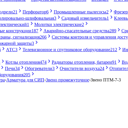
одрели
21
Перфоратор
6
Промышленные пылесосы
2
Фрезе
лировально-шлифовальная
3
Садовый измельчитель
1
Клеевы
электрический
1
Молотки электрические
2
ые конструкции
187
Аварийно-спасательные средства
289
Ср
раны, сигнализация
266
Системы контроля и управления дост
ожарной защиты
3
5
АТС
3
Телевизионное и спутниковое оборудование
212
Ин
8
Котлы отопления
474
Радиаторы отопления, батареи
91
Во
Печи
34
Обогреватели
3
Очистители воздуха
24
Отопител
борудования
205
ура
›
Арматура для СИП
›
Звено промежуточное
›
Звено ПТМ-7-3