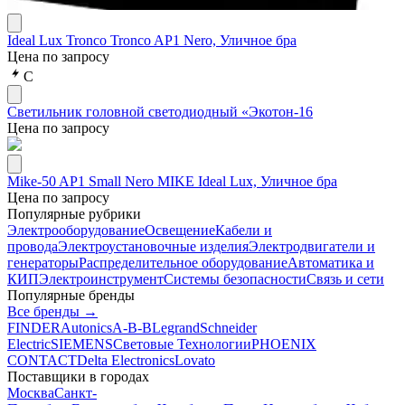
Ideal Lux Tronco Tronco AP1 Nero, Уличное бра
Цена по запросу
С
Светильник головной светодиодный «Экотон-16
Цена по запросу
Mike-50 AP1 Small Nero MIKE Ideal Lux, Уличное бра
Цена по запросу
Популярные рубрики
Электрооборудование
Освещение
Кабели и
провода
Электроустановочные изделия
Электродвигатели и
генераторы
Распределительное оборудование
Автоматика и
КИП
Электроинструмент
Системы безопасности
Связь и сети
Популярные бренды
Все бренды →
FINDER
Autonics
A-B-B
Legrand
Schneider
Electric
SIEMENS
Световые Технологии
PHOENIX
CONTACT
Delta Electronics
Lovato
Поставщики в городах
Москва
Санкт-