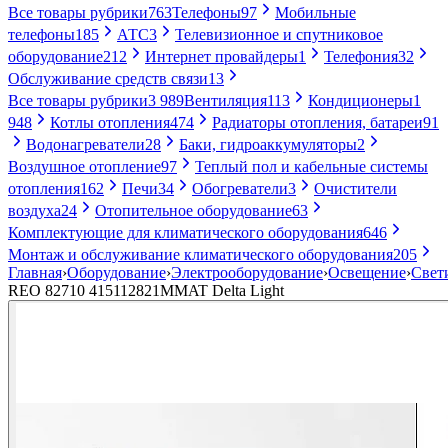
Все товары рубрики
763
Телефоны
97
Мобильные
телефоны
185
АТС
3
Телевизионное и спутниковое
оборудование
212
Интернет провайдеры
1
Телефония
32
Обслуживание средств связи
13
Все товары рубрики
3 989
Вентиляция
113
Кондиционеры
1
948
Котлы отопления
474
Радиаторы отопления, батареи
91
Водонагреватели
28
Баки, гидроаккумуляторы
2
Воздушное отопление
97
Теплый пол и кабельные системы
отопления
162
Печи
34
Обогреватели
3
Очистители
воздуха
24
Отопительное оборудование
63
Комплектующие для климатического оборудования
646
Монтаж и обслуживание климатического оборудования
205
Главная
›
Оборудование
›
Электрооборудование
›
Освещение
›
Свет
REO 82710 415112821MMAT Delta Light