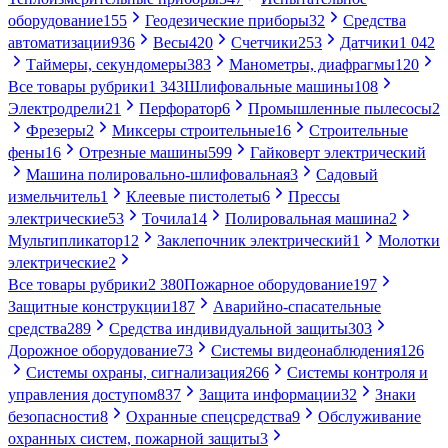
оборудование
155
Геодезические приборы
32
Средства
автоматизации
936
Весы
420
Счетчики
253
Датчики
1 042
Таймеры, секундомеры
383
Манометры, диафрагмы
120
Все товары рубрики
1 343
Шлифовальные машины
108
Электродрели
21
Перфоратор
6
Промышленные пылесосы
2
Фрезеры
2
Миксеры строительные
16
Строительные
фены
16
Отрезные машины
599
Гайковерт электрический
Машина полировально-шлифовальная
3
Садовый
измельчитель
1
Клеевые пистолеты
6
Прессы
электрические
53
Точила
14
Полировальная машина
2
Мультипликатор
12
Заклепочник электрический
1
Молотки
электрические
2
Все товары рубрики
2 380
Пожарное оборудование
197
Защитные конструкции
187
Аварийно-спасательные
средства
289
Средства индивидуальной защиты
303
Дорожное оборудование
73
Системы видеонаблюдения
126
Системы охраны, сигнализация
266
Системы контроля и
управления доступом
837
Защита информации
32
Знаки
безопасности
8
Охранные спецсредства
9
Обслуживание
охранных систем, пожарной защиты
3