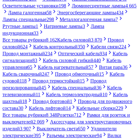
Осветительные установки
198
Люминесцентные лампы
4 665
Лампа галогенная
58
Энергосберегающие лампы
434
Лампы специальные
298
Металлогалогенная лампа
7
Ртутные лампы
1
Натриевые лампы
3
Лампа
индукционная
33
Все товары рубрики
8 162
Кабель силовой
3 870
Провод
силовой
624
Кабель контрольный
350
Кабели связи
224
Провод монтажный
234
Оптический кабель
934
Кабель
сигнализации
83
Кабель силовой гибкий
440
Кабель
управления
65
Кабель нагревательный
57
Витая пара
36
Кабель сварочный
247
Провод обмоточный
15
Кабель
судовой
118
Провод термостойкий
15
Провод
неизолированный
45
Кабель специальный
36
Кабель
телевизионный
11
Кабель термоэлектродный
10
Кабель
шахтный
18
Провод бортовой
1
Провода для подвижного
состава
30
Кабель лифтовой
14
Кабельные сборки
229
Все товары рубрики
8 348
Розетки
712
Рамки для розеток и
выключателей
2 069
Аксессуары для электроустановочных
изделий
3 907
Выключатель света
650
Удлинители
электрические
395
Разъемы электрические
94
Вилки