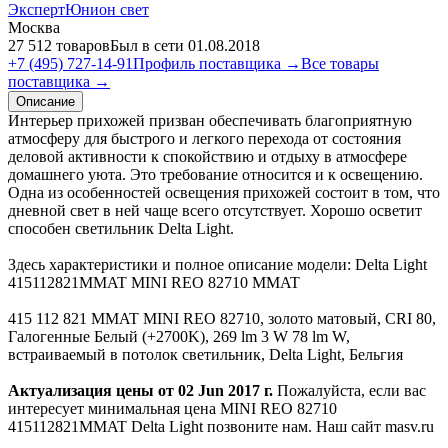
ЭкспертЮнион свет
Москва
27 512 товаров
Был в сети 01.08.2018
+7 (495) 727-14-91
Профиль поставщика →
Все товары
поставщика →
Описание
Интерьер прихожей призван обеспечивать благоприятную
атмосферу для быстрого и легкого перехода от состояния
деловой активности к спокойствию и отдыху в атмосфере
домашнего уюта. Это требование относится и к освещению.
Одна из особенностей освещения прихожей состоит в том, что
дневной свет в ней чаще всего отсутствует. Хорошо осветит
способен светильник Delta Light.
Здесь характеристики и полное описание модели: Delta Light
415112821MMAT MINI REO 82710 MMAT
415 112 821 MMAT MINI REO 82710, золото матовый, CRI 80,
Галогенные Белый (+2700K), 269 lm 3 W 78 lm W,
встраиваемый в потолок светильник, Delta Light, Бельгия
Актуализация цены от 02 Jun 2017 г.
Пожалуйста, если вас
интересует минимальная цена MINI REO 82710
415112821MMAT Delta Light позвоните нам. Наш сайт masv.ru