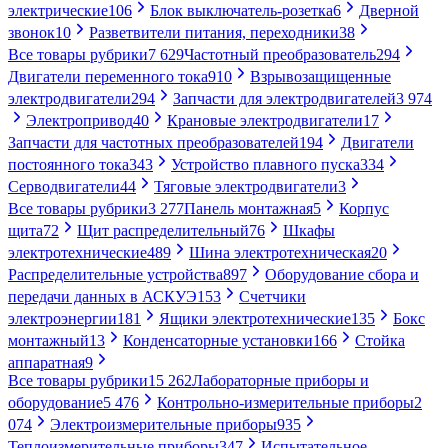
электрические
106
Блок выключатель-розетка
6
Дверной
звонок
10
Разветвители питания, переходники
38
Все товары рубрики
7 629
Частотный преобразователь
294
Двигатели переменного тока
910
Взрывозащищенные
электродвигатели
294
Запчасти для электродвигателей
3 974
Электропривод
40
Крановые электродвигатели
17
Запчасти для частотных преобразователей
194
Двигатели
постоянного тока
343
Устройство плавного пуска
334
Серводвигатели
44
Тяговые электродвигатели
3
Все товары рубрики
3 277
Панель монтажная
5
Корпус
щита
72
Щит распределительный
76
Шкафы
электротехнические
489
Шина электротехническая
20
Распределительные устройства
897
Оборудование сбора и
передачи данных в АСКУЭ
153
Счетчики
электроэнергии
181
Ящики электротехнические
135
Бокс
монтажный
13
Конденсаторные установки
166
Стойка
аппаратная
9
Все товары рубрики
15 262
Лабораторные приборы и
оборудование
5 476
Контрольно-измерительные приборы
2
074
Электроизмерительные приборы
935
Теплоизмерительные приборы
347
Испытательное