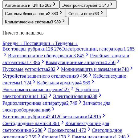
Автоматика и КИП
15 262
Электроинструмент
1 343
Системы безопасности
2 380
Связь и сети
763
Климатические системы
3 989
Ничего не нашлось
Бренды
→
Поставщики
→
Тендеры
→
Все товары рубрики
126 276
Электростанции, генераторы
1 265
Высоковольтное оборудование
3 845
Релейная защита и
автоматика
17 386
Коммутационные аппараты
4 256
Пусковые устройства
282
Молниезащита и заземление
748
Устройства защитного отключения
9 456
Кабеленесущие
системы
1 724
Кабельная арматура
4 969
Электромонтажные изделия
527
Устройства
электропитания
1 163
Электроизоляция
238
Радиоэлектронная аппаратура
2 749
Запчасти для
электрооборудования
6
Все товары рубрики
47 412
Светильники
14 815
Светодиодные лампы
4 861
Комплектующие для
светотехники
6 288
Прожекторы
1 472
Светодиодное
освещение
2 259
Фонари
178
Лампы накаливания
1 248