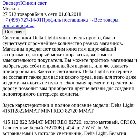
ЭкспертЮнион свет
Москва
27 512 товаров
Был в сети 01.08.2018
+7 (495) 727-14-91
Профиль поставщика →
Все товары
поставщика →
Описание
Светильники Delta Light купить очень просто, благо
существует огромнейшее количество разных магазинов.
Магазины предлагают своим клиентам широчайший
ассортимент, который может поразить даже самого
взыскательного покупателя. Вы можете пройтись магазинам и
выбрать для себя понравившейся вариант, или же заказать
прибор онлайн. Заказать светильник Delta Light в интернете
не составит также для вас никакого труда, ведь для этого даже
из дому выходить не нужно. Экономия времени и средств на
дорогу позволит вам приобрести другие детали для создания
неповторимого интерьера комнаты.
Здесь характеристики и полное описание модели: Delta Light
415112822MMAT MINI REO 82720 MMAT
415 112 822 MMAT MINI REO 82720, золото матовый, CRI 80,
Галогенные Белый (+2700K), 424 lm 7 W 61 lm W,
встраиваемый в потолок светильник, Delta Light, Бельгия