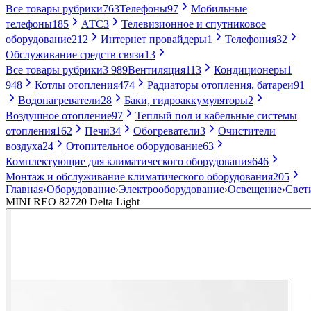
Все товары рубрики
763
Телефоны
97
Мобильные
телефоны
185
АТС
3
Телевизионное и спутниковое
оборудование
212
Интернет провайдеры
1
Телефония
32
Обслуживание средств связи
13
Все товары рубрики
3 989
Вентиляция
113
Кондиционеры
1
948
Котлы отопления
474
Радиаторы отопления, батареи
91
Водонагреватели
28
Баки, гидроаккумуляторы
2
Воздушное отопление
97
Теплый пол и кабельные системы
отопления
162
Печи
34
Обогреватели
3
Очистители
воздуха
24
Отопительное оборудование
63
Комплектующие для климатического оборудования
646
Монтаж и обслуживание климатического оборудования
205
Главная
›
Оборудование
›
Электрооборудование
›
Освещение
›
Свет
MINI REO 82720 Delta Light