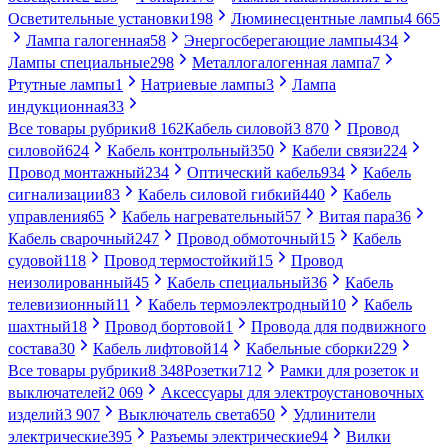
Осветительные установки
198
Люминесцентные лампы
4 665
Лампа галогенная
58
Энергосберегающие лампы
434
Лампы специальные
298
Металлогалогенная лампа
7
Ртутные лампы
1
Натриевые лампы
3
Лампа
индукционная
33
Все товары рубрики
8 162
Кабель силовой
3 870
Провод
силовой
624
Кабель контрольный
350
Кабели связи
224
Провод монтажный
234
Оптический кабель
934
Кабель
сигнализации
83
Кабель силовой гибкий
440
Кабель
управления
65
Кабель нагревательный
57
Витая пара
36
Кабель сварочный
247
Провод обмоточный
15
Кабель
судовой
118
Провод термостойкий
15
Провод
неизолированный
45
Кабель специальный
36
Кабель
телевизионный
11
Кабель термоэлектродный
10
Кабель
шахтный
18
Провод бортовой
1
Провода для подвижного
состава
30
Кабель лифтовой
14
Кабельные сборки
229
Все товары рубрики
8 348
Розетки
712
Рамки для розеток и
выключателей
2 069
Аксессуары для электроустановочных
изделий
3 907
Выключатель света
650
Удлинители
электрические
395
Разъемы электрические
94
Вилки