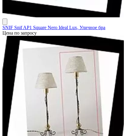
SNIF Snif AP1 Square Nero Ideal Lux, Уличное бра
Цена по запросу