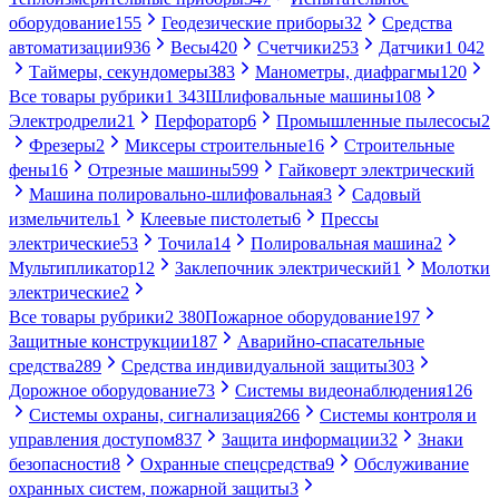
оборудование
155
Геодезические приборы
32
Средства
автоматизации
936
Весы
420
Счетчики
253
Датчики
1 042
Таймеры, секундомеры
383
Манометры, диафрагмы
120
Все товары рубрики
1 343
Шлифовальные машины
108
Электродрели
21
Перфоратор
6
Промышленные пылесосы
2
Фрезеры
2
Миксеры строительные
16
Строительные
фены
16
Отрезные машины
599
Гайковерт электрический
Машина полировально-шлифовальная
3
Садовый
измельчитель
1
Клеевые пистолеты
6
Прессы
электрические
53
Точила
14
Полировальная машина
2
Мультипликатор
12
Заклепочник электрический
1
Молотки
электрические
2
Все товары рубрики
2 380
Пожарное оборудование
197
Защитные конструкции
187
Аварийно-спасательные
средства
289
Средства индивидуальной защиты
303
Дорожное оборудование
73
Системы видеонаблюдения
126
Системы охраны, сигнализация
266
Системы контроля и
управления доступом
837
Защита информации
32
Знаки
безопасности
8
Охранные спецсредства
9
Обслуживание
охранных систем, пожарной защиты
3