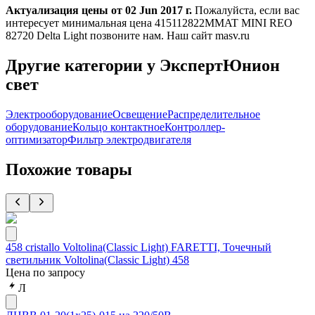
Актуализация цены от 02 Jun 2017 г.
Пожалуйста, если вас
интересует минимальная цена 415112822MMAT MINI REO
82720 Delta Light позвоните нам. Наш сайт masv.ru
Другие категории у ЭкспертЮнион
свет
Электрооборудование
Освещение
Распределительное
оборудование
Кольцо контактное
Контроллер-
оптимизатор
Фильтр электродвигателя
Похожие товары
458 cristallo Voltolina(Classic Light) FARETTI, Точечный
светильник Voltolina(Classic Light) 458
Цена по запросу
Л