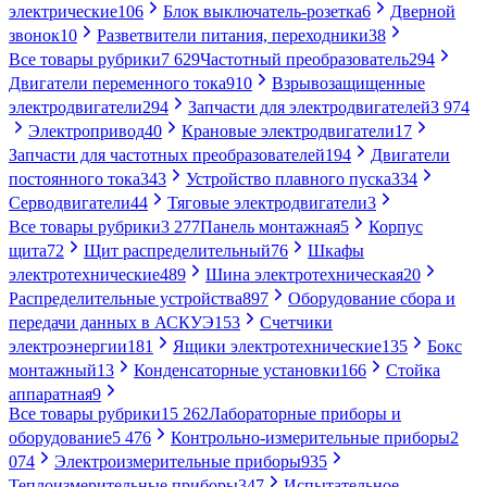
электрические
106
Блок выключатель-розетка
6
Дверной
звонок
10
Разветвители питания, переходники
38
Все товары рубрики
7 629
Частотный преобразователь
294
Двигатели переменного тока
910
Взрывозащищенные
электродвигатели
294
Запчасти для электродвигателей
3 974
Электропривод
40
Крановые электродвигатели
17
Запчасти для частотных преобразователей
194
Двигатели
постоянного тока
343
Устройство плавного пуска
334
Серводвигатели
44
Тяговые электродвигатели
3
Все товары рубрики
3 277
Панель монтажная
5
Корпус
щита
72
Щит распределительный
76
Шкафы
электротехнические
489
Шина электротехническая
20
Распределительные устройства
897
Оборудование сбора и
передачи данных в АСКУЭ
153
Счетчики
электроэнергии
181
Ящики электротехнические
135
Бокс
монтажный
13
Конденсаторные установки
166
Стойка
аппаратная
9
Все товары рубрики
15 262
Лабораторные приборы и
оборудование
5 476
Контрольно-измерительные приборы
2
074
Электроизмерительные приборы
935
Теплоизмерительные приборы
347
Испытательное