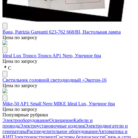
Baga, Patrizia Garganti 623-762 668/BI, Настольная лампа
Цена по запросу
Ideal Lux Tronco Tronco AP1 Nero, Уличное бра
Цена по запросу
С
Светильник головной светодиодный «Экотон-16
Цена по запросу
Mike-50 AP1 Small Nero MIKE Ideal Lux, Уличное бра
Цена по запросу
Популярные рубрики
Электрооборудование
Освещение
Кабели и
провода
Электроустановочные изделия
Электродвигатели и
генераторы
Распределительное оборудование
Автоматика и
КИП
Электроинструмент
Системы безопасности
Связь и сети