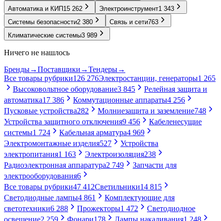
Автоматика и КИП
15 262
Электроинструмент
1 343
Системы безопасности
2 380
Связь и сети
763
Климатические системы
3 989
Ничего не нашлось
Бренды
→
Поставщики
→
Тендеры
→
Все товары рубрики
126 276
Электростанции, генераторы
1 265
Высоковольтное оборудование
3 845
Релейная защита и
автоматика
17 386
Коммутационные аппараты
4 256
Пусковые устройства
282
Молниезащита и заземление
748
Устройства защитного отключения
9 456
Кабеленесущие
системы
1 724
Кабельная арматура
4 969
Электромонтажные изделия
527
Устройства
электропитания
1 163
Электроизоляция
238
Радиоэлектронная аппаратура
2 749
Запчасти для
электрооборудования
6
Все товары рубрики
47 412
Светильники
14 815
Светодиодные лампы
4 861
Комплектующие для
светотехники
6 288
Прожекторы
1 472
Светодиодное
освещение
2 259
Фонари
178
Лампы накаливания
1 248