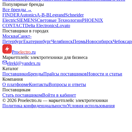
Популярные бренды
Все бренды →
FINDER
Autonics
A-B-B
Legrand
Schneider
Electric
SIEMENS
Световые Технологии
PHOENIX
CONTACT
Delta Electronics
Lovato
Поставщики в городах
Москва
Санкт-
Петербург
Екатеринбург
Челябинск
Пермь
Новосибирск
Чебокса
Pro
electro
.ru
Маркетплейс электротехники для бизнеса
elrekl@yandex.ru
Каталог
Поставщики
Бренды
Прайсы поставщиков
Новости и статьи
Компания
О платформе
Контакты
Вопросы и ответы
Поставщикам
Стать поставщиком
Войти в кабинет
© 2026 Proelectro.ru — маркетплейс электротехники
Политика конфиденциальности
Условия использования