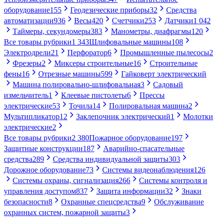
оборудование
155
Геодезические приборы
32
Средства
автоматизации
936
Весы
420
Счетчики
253
Датчики
1 042
Таймеры, секундомеры
383
Манометры, диафрагмы
120
Все товары рубрики
1 343
Шлифовальные машины
108
Электродрели
21
Перфоратор
6
Промышленные пылесосы
2
Фрезеры
2
Миксеры строительные
16
Строительные
фены
16
Отрезные машины
599
Гайковерт электрический
Машина полировально-шлифовальная
3
Садовый
измельчитель
1
Клеевые пистолеты
6
Прессы
электрические
53
Точила
14
Полировальная машина
2
Мультипликатор
12
Заклепочник электрический
1
Молотки
электрические
2
Все товары рубрики
2 380
Пожарное оборудование
197
Защитные конструкции
187
Аварийно-спасательные
средства
289
Средства индивидуальной защиты
303
Дорожное оборудование
73
Системы видеонаблюдения
126
Системы охраны, сигнализация
266
Системы контроля и
управления доступом
837
Защита информации
32
Знаки
безопасности
8
Охранные спецсредства
9
Обслуживание
охранных систем, пожарной защиты
3