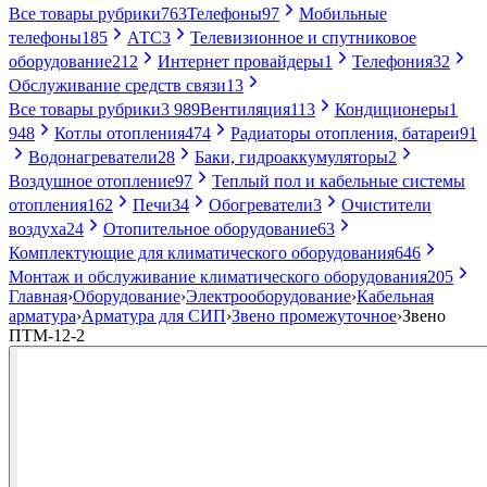
Все товары рубрики
763
Телефоны
97
Мобильные
телефоны
185
АТС
3
Телевизионное и спутниковое
оборудование
212
Интернет провайдеры
1
Телефония
32
Обслуживание средств связи
13
Все товары рубрики
3 989
Вентиляция
113
Кондиционеры
1
948
Котлы отопления
474
Радиаторы отопления, батареи
91
Водонагреватели
28
Баки, гидроаккумуляторы
2
Воздушное отопление
97
Теплый пол и кабельные системы
отопления
162
Печи
34
Обогреватели
3
Очистители
воздуха
24
Отопительное оборудование
63
Комплектующие для климатического оборудования
646
Монтаж и обслуживание климатического оборудования
205
Главная
›
Оборудование
›
Электрооборудование
›
Кабельная
арматура
›
Арматура для СИП
›
Звено промежуточное
›
Звено
ПТМ-12-2