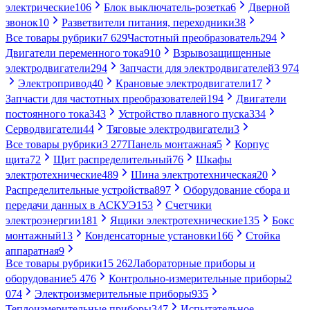
электрические
106
Блок выключатель-розетка
6
Дверной
звонок
10
Разветвители питания, переходники
38
Все товары рубрики
7 629
Частотный преобразователь
294
Двигатели переменного тока
910
Взрывозащищенные
электродвигатели
294
Запчасти для электродвигателей
3 974
Электропривод
40
Крановые электродвигатели
17
Запчасти для частотных преобразователей
194
Двигатели
постоянного тока
343
Устройство плавного пуска
334
Серводвигатели
44
Тяговые электродвигатели
3
Все товары рубрики
3 277
Панель монтажная
5
Корпус
щита
72
Щит распределительный
76
Шкафы
электротехнические
489
Шина электротехническая
20
Распределительные устройства
897
Оборудование сбора и
передачи данных в АСКУЭ
153
Счетчики
электроэнергии
181
Ящики электротехнические
135
Бокс
монтажный
13
Конденсаторные установки
166
Стойка
аппаратная
9
Все товары рубрики
15 262
Лабораторные приборы и
оборудование
5 476
Контрольно-измерительные приборы
2
074
Электроизмерительные приборы
935
Теплоизмерительные приборы
347
Испытательное