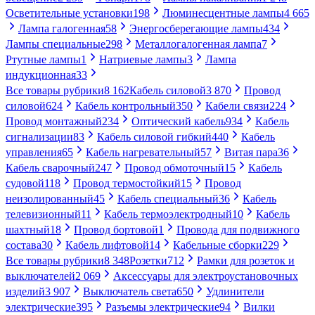
Осветительные установки
198
Люминесцентные лампы
4 665
Лампа галогенная
58
Энергосберегающие лампы
434
Лампы специальные
298
Металлогалогенная лампа
7
Ртутные лампы
1
Натриевые лампы
3
Лампа
индукционная
33
Все товары рубрики
8 162
Кабель силовой
3 870
Провод
силовой
624
Кабель контрольный
350
Кабели связи
224
Провод монтажный
234
Оптический кабель
934
Кабель
сигнализации
83
Кабель силовой гибкий
440
Кабель
управления
65
Кабель нагревательный
57
Витая пара
36
Кабель сварочный
247
Провод обмоточный
15
Кабель
судовой
118
Провод термостойкий
15
Провод
неизолированный
45
Кабель специальный
36
Кабель
телевизионный
11
Кабель термоэлектродный
10
Кабель
шахтный
18
Провод бортовой
1
Провода для подвижного
состава
30
Кабель лифтовой
14
Кабельные сборки
229
Все товары рубрики
8 348
Розетки
712
Рамки для розеток и
выключателей
2 069
Аксессуары для электроустановочных
изделий
3 907
Выключатель света
650
Удлинители
электрические
395
Разъемы электрические
94
Вилки