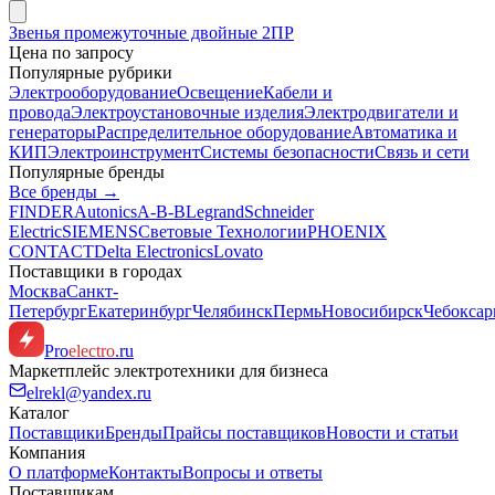
Звенья промежуточные двойные 2ПР
Цена по запросу
Популярные рубрики
Электрооборудование
Освещение
Кабели и
провода
Электроустановочные изделия
Электродвигатели и
генераторы
Распределительное оборудование
Автоматика и
КИП
Электроинструмент
Системы безопасности
Связь и сети
Популярные бренды
Все бренды →
FINDER
Autonics
A-B-B
Legrand
Schneider
Electric
SIEMENS
Световые Технологии
PHOENIX
CONTACT
Delta Electronics
Lovato
Поставщики в городах
Москва
Санкт-
Петербург
Екатеринбург
Челябинск
Пермь
Новосибирск
Чебокса
Pro
electro
.ru
Маркетплейс электротехники для бизнеса
elrekl@yandex.ru
Каталог
Поставщики
Бренды
Прайсы поставщиков
Новости и статьи
Компания
О платформе
Контакты
Вопросы и ответы
Поставщикам