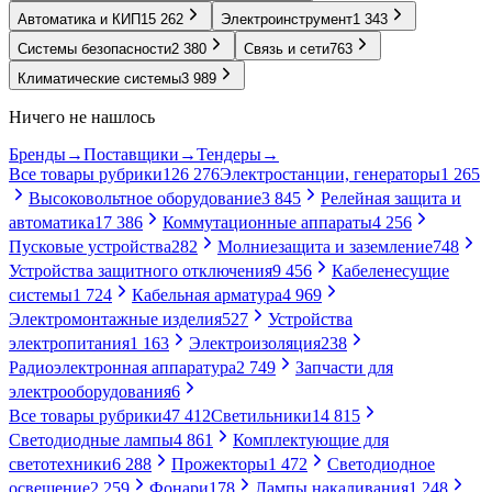
Автоматика и КИП
15 262
Электроинструмент
1 343
Системы безопасности
2 380
Связь и сети
763
Климатические системы
3 989
Ничего не нашлось
Бренды
→
Поставщики
→
Тендеры
→
Все товары рубрики
126 276
Электростанции, генераторы
1 265
Высоковольтное оборудование
3 845
Релейная защита и
автоматика
17 386
Коммутационные аппараты
4 256
Пусковые устройства
282
Молниезащита и заземление
748
Устройства защитного отключения
9 456
Кабеленесущие
системы
1 724
Кабельная арматура
4 969
Электромонтажные изделия
527
Устройства
электропитания
1 163
Электроизоляция
238
Радиоэлектронная аппаратура
2 749
Запчасти для
электрооборудования
6
Все товары рубрики
47 412
Светильники
14 815
Светодиодные лампы
4 861
Комплектующие для
светотехники
6 288
Прожекторы
1 472
Светодиодное
освещение
2 259
Фонари
178
Лампы накаливания
1 248