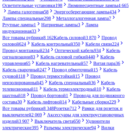
Осветительные установки
198
Люминесцентные лампы
4 665
Лампа галогенная
58
Энергосберегающие лампы
434
Лампы специальные
298
Металлогалогенная лампа
7
Ртутные лампы
1
Натриевые лампы
3
Лампа
индукционная
33
Все товары рубрики
8 162
Кабель силовой
3 870
Провод
силовой
624
Кабель контрольный
350
Кабели связи
224
Провод монтажный
234
Оптический кабель
934
Кабель
сигнализации
83
Кабель силовой гибкий
440
Кабель
управления
65
Кабель нагревательный
57
Витая пара
36
Кабель сварочный
247
Провод обмоточный
15
Кабель
судовой
118
Провод термостойкий
15
Провод
неизолированный
45
Кабель специальный
36
Кабель
телевизионный
11
Кабель термоэлектродный
10
Кабель
шахтный
18
Провод бортовой
1
Провода для подвижного
состава
30
Кабель лифтовой
14
Кабельные сборки
229
Все товары рубрики
8 348
Розетки
712
Рамки для розеток и
выключателей
2 069
Аксессуары для электроустановочных
изделий
3 907
Выключатель света
650
Удлинители
электрические
395
Разъемы электрические
94
Вилки