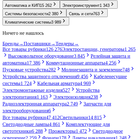
Автоматика и КИП
15 262
Электроинструмент
1 343
Системы безопасности
2 380
Связь и сети
763
Климатические системы
3 989
Ничего не нашлось
Бренды
→
Поставщики
→
Тендеры
→
Все товары рубрики
126 276
Электростанции, генераторы
1 265
Высоковольтное оборудование
3 845
Релейная защита и
автоматика
17 386
Коммутационные аппараты
4 256
Пусковые устройства
282
Молниезащита и заземление
748
Устройства защитного отключения
9 456
Кабеленесущие
системы
1 724
Кабельная арматура
4 969
Электромонтажные изделия
527
Устройства
электропитания
1 163
Электроизоляция
238
Радиоэлектронная аппаратура
2 749
Запчасти для
электрооборудования
6
Все товары рубрики
47 412
Светильники
14 815
Светодиодные лампы
4 861
Комплектующие для
светотехники
6 288
Прожекторы
1 472
Светодиодное
освещение
2 259
Фонари
178
Лампы накаливания
1 248