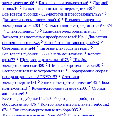
электрические
106
Блок выключатель-розетка
6
Дверной
звонок
10
Разветвители питания, переходники
38
Все товары рубрики
7 629
Частотный преобразователь
294
Двигатели переменного тока
910
Взрывозащищенные
электродвигатели
294
Запчасти для электродвигателей
3 974
Электропривод
40
Крановые электродвигатели
17
Запчасти для частотных преобразователей
194
Двигатели
постоянного тока
343
Устройство плавного пуска
334
Серводвигатели
44
Тяговые электродвигатели
3
Все товары рубрики
3 277
Панель монтажная
5
Корпус
щита
72
Щит распределительный
76
Шкафы
электротехнические
489
Шина электротехническая
20
Распределительные устройства
897
Оборудование сбора и
передачи данных в АСКУЭ
153
Счетчики
электроэнергии
181
Ящики электротехнические
135
Бокс
монтажный
13
Конденсаторные установки
166
Стойка
аппаратная
9
Все товары рубрики
15 262
Лабораторные приборы и
оборудование
5 476
Контрольно-измерительные приборы
2
074
Электроизмерительные приборы
935
Теплоизмерительные приборы
347
Испытательное