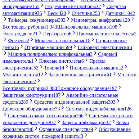
оборудование
155
Геодезические приборы
32
Средства
автоматизации
936
Весы
420
Счетчики
253
Датчики
1 042
Таймеры, секундомеры
383
Манометры, диафрагмы
120
Все товары рубрики
1 343
Шлифовальные машины
108
Электродрели
21
Перфоратор
6
Промышленные пылесосы
2
Фрезеры
2
Миксеры строительные
16
Строительные
фены
16
Отрезные машины
599
Гайковерт электрический
Машина полировально-шлифовальная
3
Садовый
измельчитель
1
Клеевые пистолеты
6
Прессы
электрические
53
Точила
14
Полировальная машина
2
Мультипликатор
12
Заклепочник электрический
1
Молотки
электрические
2
Все товары рубрики
2 380
Пожарное оборудование
197
Защитные конструкции
187
Аварийно-спасательные
средства
289
Средства индивидуальной защиты
303
Дорожное оборудование
73
Системы видеонаблюдения
126
Системы охраны, сигнализация
266
Системы контроля и
управления доступом
837
Защита информации
32
Знаки
безопасности
8
Охранные спецсредства
9
Обслуживание
охранных систем, пожарной защиты
3