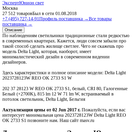
ЭкспертЮнион свет
Москва
27 512 товаров
Был в сети 01.08.2018
+7 (495) 727-14-91
Профиль поставщика →
Все товары
поставщика →
Описание
По наблюдениям светильники традиционные стали редкостью
в современных квартирах. Кажется, люди совсем забыли про
такой способ сделать жилище светлее. Чего не скажешь про
модель Delta Light, которая, наоборот, имеет
минималистический дизайн в современном видении
дизайнеров.
Здесь характеристики и полное описание модели: Delta Light
2023728123W REO OK 2733 S1 W
202 37 28123 W REO OK 2733 S1, белый, CRI 80, Галогенные
Белый (+2700K), 815 lm 12 W 71 lm W, встраиваемый в
потолок светильник, Delta Light, Бельгия
Актуализация цены от 02 Jun 2017 г.
Пожалуйста, если вас
интересует минимальная цена 2023728123W Delta Light REO
OK 2733 S1 позвоните нам. Наш сайт masv.ru