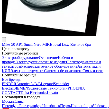
Mike-50 AP1 Small Nero MIKE Ideal Lux, Уличное бра
Цена по запросу
Популярные рубрики
Электрооборудование
Освещение
Кабели и
провода
Электроустановочные изделия
Электродвигатели и
генераторы
Распределительное оборудование
Автоматика и
КИП
Электроинструмент
Системы безопасности
Связь и сети
Популярные бренды
Все бренды →
FINDER
Autonics
A-B-B
Legrand
Schneider
Electric
SIEMENS
Световые Технологии
PHOENIX
CONTACT
Delta Electronics
Lovato
Поставщики в городах
Москва
Санкт-
Петербург
Екатеринбург
Челябинск
Пермь
Новосибирск
Чебокса