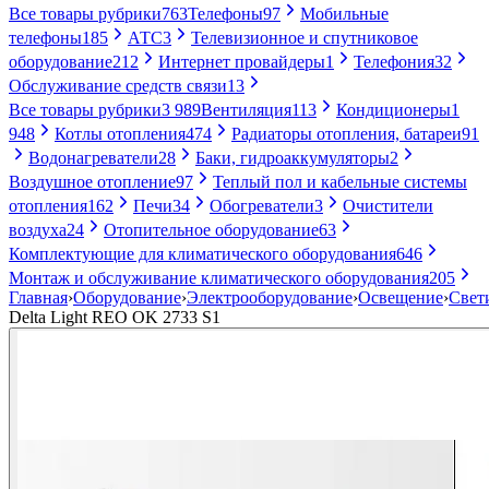
Все товары рубрики
763
Телефоны
97
Мобильные
телефоны
185
АТС
3
Телевизионное и спутниковое
оборудование
212
Интернет провайдеры
1
Телефония
32
Обслуживание средств связи
13
Все товары рубрики
3 989
Вентиляция
113
Кондиционеры
1
948
Котлы отопления
474
Радиаторы отопления, батареи
91
Водонагреватели
28
Баки, гидроаккумуляторы
2
Воздушное отопление
97
Теплый пол и кабельные системы
отопления
162
Печи
34
Обогреватели
3
Очистители
воздуха
24
Отопительное оборудование
63
Комплектующие для климатического оборудования
646
Монтаж и обслуживание климатического оборудования
205
Главная
›
Оборудование
›
Электрооборудование
›
Освещение
›
Свет
Delta Light REO OK 2733 S1