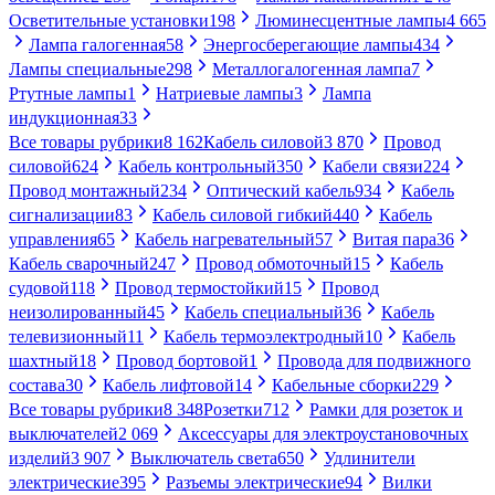
Осветительные установки
198
Люминесцентные лампы
4 665
Лампа галогенная
58
Энергосберегающие лампы
434
Лампы специальные
298
Металлогалогенная лампа
7
Ртутные лампы
1
Натриевые лампы
3
Лампа
индукционная
33
Все товары рубрики
8 162
Кабель силовой
3 870
Провод
силовой
624
Кабель контрольный
350
Кабели связи
224
Провод монтажный
234
Оптический кабель
934
Кабель
сигнализации
83
Кабель силовой гибкий
440
Кабель
управления
65
Кабель нагревательный
57
Витая пара
36
Кабель сварочный
247
Провод обмоточный
15
Кабель
судовой
118
Провод термостойкий
15
Провод
неизолированный
45
Кабель специальный
36
Кабель
телевизионный
11
Кабель термоэлектродный
10
Кабель
шахтный
18
Провод бортовой
1
Провода для подвижного
состава
30
Кабель лифтовой
14
Кабельные сборки
229
Все товары рубрики
8 348
Розетки
712
Рамки для розеток и
выключателей
2 069
Аксессуары для электроустановочных
изделий
3 907
Выключатель света
650
Удлинители
электрические
395
Разъемы электрические
94
Вилки