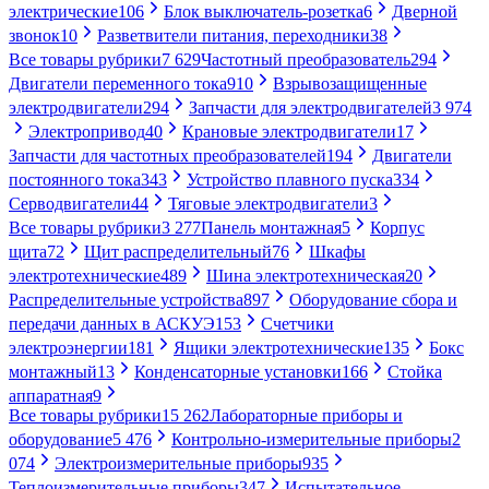
электрические
106
Блок выключатель-розетка
6
Дверной
звонок
10
Разветвители питания, переходники
38
Все товары рубрики
7 629
Частотный преобразователь
294
Двигатели переменного тока
910
Взрывозащищенные
электродвигатели
294
Запчасти для электродвигателей
3 974
Электропривод
40
Крановые электродвигатели
17
Запчасти для частотных преобразователей
194
Двигатели
постоянного тока
343
Устройство плавного пуска
334
Серводвигатели
44
Тяговые электродвигатели
3
Все товары рубрики
3 277
Панель монтажная
5
Корпус
щита
72
Щит распределительный
76
Шкафы
электротехнические
489
Шина электротехническая
20
Распределительные устройства
897
Оборудование сбора и
передачи данных в АСКУЭ
153
Счетчики
электроэнергии
181
Ящики электротехнические
135
Бокс
монтажный
13
Конденсаторные установки
166
Стойка
аппаратная
9
Все товары рубрики
15 262
Лабораторные приборы и
оборудование
5 476
Контрольно-измерительные приборы
2
074
Электроизмерительные приборы
935
Теплоизмерительные приборы
347
Испытательное