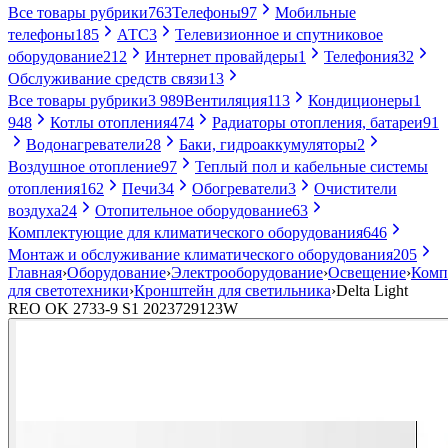
Все товары рубрики
763
Телефоны
97
Мобильные
телефоны
185
АТС
3
Телевизионное и спутниковое
оборудование
212
Интернет провайдеры
1
Телефония
32
Обслуживание средств связи
13
Все товары рубрики
3 989
Вентиляция
113
Кондиционеры
1
948
Котлы отопления
474
Радиаторы отопления, батареи
91
Водонагреватели
28
Баки, гидроаккумуляторы
2
Воздушное отопление
97
Теплый пол и кабельные системы
отопления
162
Печи
34
Обогреватели
3
Очистители
воздуха
24
Отопительное оборудование
63
Комплектующие для климатического оборудования
646
Монтаж и обслуживание климатического оборудования
205
Главная
›
Оборудование
›
Электрооборудование
›
Освещение
›
Комп
для светотехники
›
Кронштейн для светильника
›
Delta Light
REO OK 2733-9 S1 2023729123W