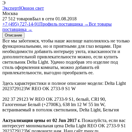
Э
ЭкспертЮнион свет
Москва
27 512 товаров
Был в сети 01.08.2018
+7 (495) 727-14-91
Профиль поставщика →
Все товары
поставщика →
Описание
Все мы заботимся, чтобы наше жилище наполнялось не только
функциональными, но и приятными для глаз вещами. При
необходимости добавить интерьеру уюта, изысканности и
дополнительной привлекательности можно, если купить
светильник Delta Light. Удачно подобрав это изделие под
стиль оформления комнаты, можно добавить ей
привлекательности, выгодно преобразить ее.
Здесь характеристики и полное описание модели: Delta Light
2023729123W REO OK 2733-9 S1 W
202 37 29123 W REO OK 2733-9 S1, белый, CRI 90,
Галогенные Белый (+2700K), 638 lm 12 W 55 lm W,
встраиваемый в потолок светильник, Delta Light, Бельгия
Актуализация цены от 02 Jun 2017 г.
Пожалуйста, если вас
интересует минимальная цена Delta Light REO OK 2733-9 S1
2023729123W позвоните нам. Наш сайт masv.ru