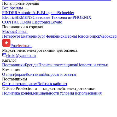
Популярные бренды
Все бренды →
FINDER
Autonics
A-B-B
Legrand
Schneider
Electric
SIEMENS
Световые Технологии
PHOENIX
CONTACT
Delta Electronics
Lovato
Поставщики в городах
Москва
Санкт-
Петербург
Екатеринбург
Челябинск
Пермь
Новосибирск
Чебокса
Pro
electro
.ru
Маркетплейс электротехники для бизнеса
elrekl@yandex.ru
Каталог
Поставщики
Бренды
Прайсы поставщиков
Новости и статьи
Компания
О платформе
Контакты
Вопросы и ответы
Поставщикам
Стать поставщиком
Войти в кабинет
© 2026 Proelectro.ru — маркетплейс электротехники
Политика конфиденциальности
Условия использования