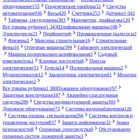
оборудование
155
Геодезические приборы
32
Средства
автоматизации
936
Весы
420
Счетчики
253
Датчики
1 042
Таймеры, секундомеры
383
Манометры, диафрагмы
120
Все товары рубрики
1 343
Шлифовальные машины
108
Электродрели
21
Перфоратор
6
Промышленные пылесосы
2
Фрезеры
2
Миксеры строительные
16
Строительные
фены
16
Отрезные машины
599
Гайковерт электрический
Машина полировально-шлифовальная
3
Садовый
измельчитель
1
Клеевые пистолеты
6
Прессы
электрические
53
Точила
14
Полировальная машина
2
Мультипликатор
12
Заклепочник электрический
1
Молотки
электрические
2
Все товары рубрики
2 380
Пожарное оборудование
197
Защитные конструкции
187
Аварийно-спасательные
средства
289
Средства индивидуальной защиты
303
Дорожное оборудование
73
Системы видеонаблюдения
126
Системы охраны, сигнализация
266
Системы контроля и
управления доступом
837
Защита информации
32
Знаки
безопасности
8
Охранные спецсредства
9
Обслуживание
охранных систем, пожарной защиты
3