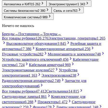
Автоматика и КИП
15 262
Электроинструмент
1 343
Системы безопасности
2 380
Связь и сети
763
Климатические системы
3 989
Ничего не нашлось
Бренды
→
Поставщики
→
Тендеры
→
Все товары рубрики
126 276
Электростанции, генераторы
1 265
Высоковольтное оборудование
3 845
Релейная защита и
автоматика
17 386
Коммутационные аппараты
4 256
Пусковые устройства
282
Молниезащита и заземление
748
Устройства защитного отключения
9 456
Кабеленесущие
системы
1 724
Кабельная арматура
4 969
Электромонтажные изделия
527
Устройства
электропитания
1 163
Электроизоляция
238
Радиоэлектронная аппаратура
2 749
Запчасти для
электрооборудования
6
Все товары рубрики
47 412
Светильники
14 815
Светодиодные лампы
4 861
Комплектующие для
светотехники
6 288
Прожекторы
1 472
Светодиодное
освещение
2 259
Фонари
178
Лампы накаливания
1 248