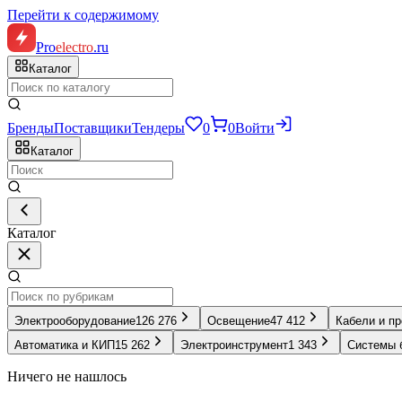
Перейти к содержимому
Pro
electro
.ru
Каталог
Бренды
Поставщики
Тендеры
0
0
Войти
Каталог
Каталог
Электрооборудование
126 276
Освещение
47 412
Кабели и п
Автоматика и КИП
15 262
Электроинструмент
1 343
Системы 
Ничего не нашлось