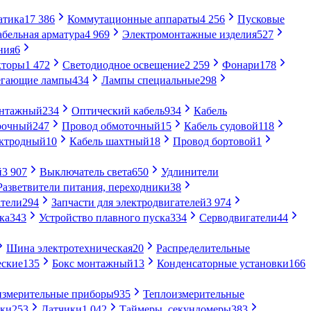
атика
17 386
Коммутационные аппараты
4 256
Пусковые
абельная арматура
4 969
Электромонтажные изделия
527
ния
6
кторы
1 472
Светодиодное освещение
2 259
Фонари
178
егающие лампы
434
Лампы специальные
298
онтажный
234
Оптический кабель
934
Кабель
рочный
247
Провод обмоточный
15
Кабель судовой
118
ектродный
10
Кабель шахтный
18
Провод бортовой
1
й
3 907
Выключатель света
650
Удлинители
Разветвители питания, переходники
38
тели
294
Запчасти для электродвигателей
3 974
ка
343
Устройство плавного пуска
334
Серводвигатели
44
Шина электротехническая
20
Распределительные
еские
135
Бокс монтажный
13
Конденсаторные установки
166
измерительные приборы
935
Теплоизмерительные
ики
253
Датчики
1 042
Таймеры, секундомеры
383