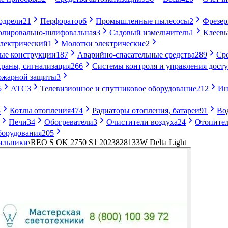
одрели
21
Перфоратор
6
Промышленные пылесосы
2
Фрезе
лировально-шлифовальная
3
Садовый измельчитель
1
Клеевы
электрический
1
Молотки электрические
2
ые конструкции
187
Аварийно-спасательные средства
289
Ср
раны, сигнализация
266
Системы контроля и управления дост
ожарной защиты
3
5
АТС
3
Телевизионное и спутниковое оборудование
212
Ин
8
Котлы отопления
474
Радиаторы отопления, батареи
91
Во
Печи
34
Обогреватели
3
Очистители воздуха
24
Отопител
борудования
205
ильники
›
REO S OK 2750 S1 2023828133W Delta Light