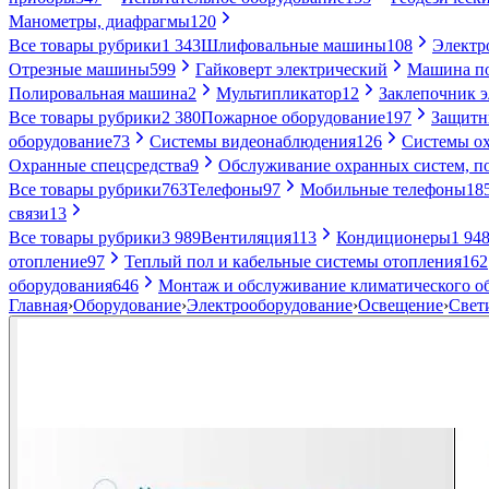
Манометры, диафрагмы
120
Все товары рубрики
1 343
Шлифовальные машины
108
Электр
Отрезные машины
599
Гайковерт электрический
Машина по
Полировальная машина
2
Мультипликатор
12
Заклепочник 
Все товары рубрики
2 380
Пожарное оборудование
197
Защитн
оборудование
73
Системы видеонаблюдения
126
Системы ох
Охранные спецсредства
9
Обслуживание охранных систем, п
Все товары рубрики
763
Телефоны
97
Мобильные телефоны
18
связи
13
Все товары рубрики
3 989
Вентиляция
113
Кондиционеры
1 94
отопление
97
Теплый пол и кабельные системы отопления
162
оборудования
646
Монтаж и обслуживание климатического о
Главная
›
Оборудование
›
Электрооборудование
›
Освещение
›
Свет