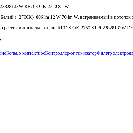
 2023828133W REO S OK 2750 S1 W
елый (+2700K), 806 lm 12 W 70 lm W, встраиваемый в потолок св
тересует минимальная цена REO S OK 2750 S1 2023828133W Delta
т
ние
Кольцо контактное
Контроллер-оптимизатор
Фильтр электрод