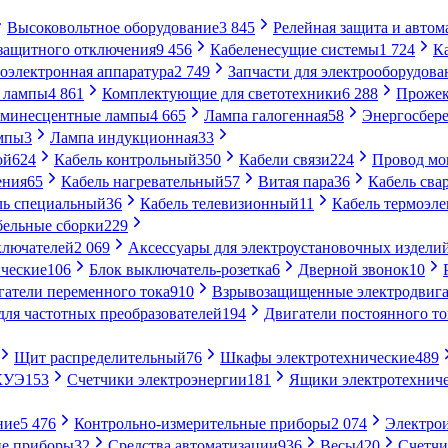
Высоковольтное оборудование
3 845
Релейная защита и автом
 защитного отключения
9 456
Кабеленесущие системы
1 724
К
оэлектронная аппаратура
2 749
Запчасти для электрооборудова
 лампы
4 861
Комплектующие для светотехники
6 288
Проже
минесцентные лампы
4 665
Лампа галогенная
58
Энергосбер
мпы
3
Лампа индукционная
33
ой
624
Кабель контрольный
350
Кабели связи
224
Провод м
ения
65
Кабель нагревательный
57
Витая пара
36
Кабель сва
ль специальный
36
Кабель телевизионный
11
Кабель термоэл
бельные сборки
229
ключателей
2 069
Аксессуары для электроустановочных издели
ческие
106
Блок выключатель-розетка
6
Дверной звонок
10
гатели переменного тока
910
Взрывозащищенные электродвига
для частотных преобразователей
194
Двигатели постоянного то
Щит распределительный
76
Шкафы электротехнические
489
СКУЭ
153
Счетчики электроэнергии
181
Ящики электротехнич
ние
5 476
Контрольно-измерительные приборы
2 074
Электро
ие приборы
32
Средства автоматизации
936
Весы
420
Счетч