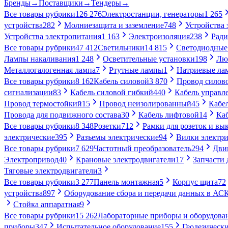
Бренды
→
Поставщики
→
Тендеры
→
Все товары рубрики
126 276
Электростанции, генераторы
1 265
устройства
282
Молниезащита и заземление
748
Устройства
Устройства электропитания
1 163
Электроизоляция
238
Ради
Все товары рубрики
47 412
Светильники
14 815
Светодиодные
Лампы накаливания
1 248
Осветительные установки
198
Лю
Металлогалогенная лампа
7
Ртутные лампы
1
Натриевые ла
Все товары рубрики
8 162
Кабель силовой
3 870
Провод силов
сигнализации
83
Кабель силовой гибкий
440
Кабель управл
Провод термостойкий
15
Провод неизолированный
45
Кабе
Провода для подвижного состава
30
Кабель лифтовой
14
Ка
Все товары рубрики
8 348
Розетки
712
Рамки для розеток и вы
электрические
395
Разъемы электрические
94
Вилки электри
Все товары рубрики
7 629
Частотный преобразователь
294
Дви
Электропривод
40
Крановые электродвигатели
17
Запчасти 
Тяговые электродвигатели
3
Все товары рубрики
3 277
Панель монтажная
5
Корпус щита
72
устройства
897
Оборудование сбора и передачи данных в А
Стойка аппаратная
9
Все товары рубрики
15 262
Лабораторные приборы и оборудова
приборы
347
Испытательное оборудование
155
Геодезическ