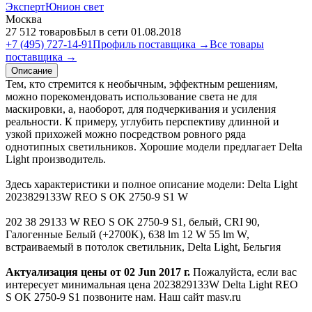
ЭкспертЮнион свет
Москва
27 512 товаров
Был в сети 01.08.2018
+7 (495) 727-14-91
Профиль поставщика →
Все товары
поставщика →
Описание
Тем, кто стремится к необычным, эффектным решениям,
можно порекомендовать использование света не для
маскировки, а, наоборот, для подчеркивания и усиления
реальности. К примеру, углубить перспективу длинной и
узкой прихожей можно посредством ровного ряда
однотипных светильников. Хорошие модели предлагает Delta
Light производитель.
Здесь характеристики и полное описание модели: Delta Light
2023829133W REO S OK 2750-9 S1 W
202 38 29133 W REO S OK 2750-9 S1, белый, CRI 90,
Галогенные Белый (+2700K), 638 lm 12 W 55 lm W,
встраиваемый в потолок светильник, Delta Light, Бельгия
Актуализация цены от 02 Jun 2017 г.
Пожалуйста, если вас
интересует минимальная цена 2023829133W Delta Light REO
S OK 2750-9 S1 позвоните нам. Наш сайт masv.ru