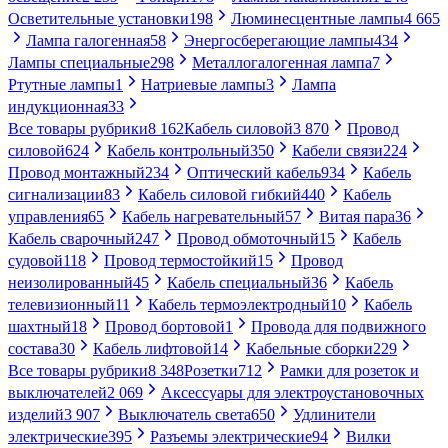
Осветительные установки
198
Люминесцентные лампы
4 665
Лампа галогенная
58
Энергосберегающие лампы
434
Лампы специальные
298
Металлогалогенная лампа
7
Ртутные лампы
1
Натриевые лампы
3
Лампа
индукционная
33
Все товары рубрики
8 162
Кабель силовой
3 870
Провод
силовой
624
Кабель контрольный
350
Кабели связи
224
Провод монтажный
234
Оптический кабель
934
Кабель
сигнализации
83
Кабель силовой гибкий
440
Кабель
управления
65
Кабель нагревательный
57
Витая пара
36
Кабель сварочный
247
Провод обмоточный
15
Кабель
судовой
118
Провод термостойкий
15
Провод
неизолированный
45
Кабель специальный
36
Кабель
телевизионный
11
Кабель термоэлектродный
10
Кабель
шахтный
18
Провод бортовой
1
Провода для подвижного
состава
30
Кабель лифтовой
14
Кабельные сборки
229
Все товары рубрики
8 348
Розетки
712
Рамки для розеток и
выключателей
2 069
Аксессуары для электроустановочных
изделий
3 907
Выключатель света
650
Удлинители
электрические
395
Разъемы электрические
94
Вилки