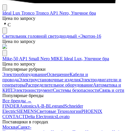
Ideal Lux Tronco Tronco AP1 Nero, Уличное бра
Цена по запросу
С
Светильник головной светодиодный «Экотон-16
Цена по запросу
Mike-50 AP1 Small Nero MIKE Ideal Lux, Уличное бра
Цена по запросу
Популярные рубрики
Электрооборудование
Освещение
Кабели и
провода
Электроустановочные изделия
Электродвигатели и
генераторы
Распределительное оборудование
Автоматика и
КИП
Электроинструмент
Системы безопасности
Связь и сети
Популярные бренды
Все бренды →
FINDER
Autonics
A-B-B
Legrand
Schneider
Electric
SIEMENS
Световые Технологии
PHOENIX
CONTACT
Delta Electronics
Lovato
Поставщики в городах
Москва
Санкт-