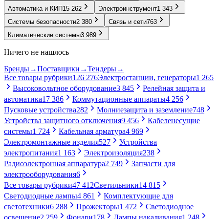
Автоматика и КИП
15 262
Электроинструмент
1 343
Системы безопасности
2 380
Связь и сети
763
Климатические системы
3 989
Ничего не нашлось
Бренды
→
Поставщики
→
Тендеры
→
Все товары рубрики
126 276
Электростанции, генераторы
1 265
Высоковольтное оборудование
3 845
Релейная защита и
автоматика
17 386
Коммутационные аппараты
4 256
Пусковые устройства
282
Молниезащита и заземление
748
Устройства защитного отключения
9 456
Кабеленесущие
системы
1 724
Кабельная арматура
4 969
Электромонтажные изделия
527
Устройства
электропитания
1 163
Электроизоляция
238
Радиоэлектронная аппаратура
2 749
Запчасти для
электрооборудования
6
Все товары рубрики
47 412
Светильники
14 815
Светодиодные лампы
4 861
Комплектующие для
светотехники
6 288
Прожекторы
1 472
Светодиодное
освещение
2 259
Фонари
178
Лампы накаливания
1 248