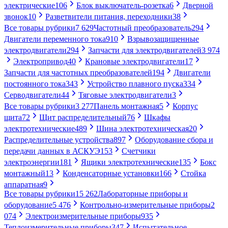
электрические
106
Блок выключатель-розетка
6
Дверной
звонок
10
Разветвители питания, переходники
38
Все товары рубрики
7 629
Частотный преобразователь
294
Двигатели переменного тока
910
Взрывозащищенные
электродвигатели
294
Запчасти для электродвигателей
3 974
Электропривод
40
Крановые электродвигатели
17
Запчасти для частотных преобразователей
194
Двигатели
постоянного тока
343
Устройство плавного пуска
334
Серводвигатели
44
Тяговые электродвигатели
3
Все товары рубрики
3 277
Панель монтажная
5
Корпус
щита
72
Щит распределительный
76
Шкафы
электротехнические
489
Шина электротехническая
20
Распределительные устройства
897
Оборудование сбора и
передачи данных в АСКУЭ
153
Счетчики
электроэнергии
181
Ящики электротехнические
135
Бокс
монтажный
13
Конденсаторные установки
166
Стойка
аппаратная
9
Все товары рубрики
15 262
Лабораторные приборы и
оборудование
5 476
Контрольно-измерительные приборы
2
074
Электроизмерительные приборы
935
Теплоизмерительные приборы
347
Испытательное