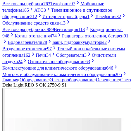
Все товары рубрики
763
Телефоны
97
Мобильные
телефоны
185
АТС
3
Телевизионное и спутниковое
оборудование
212
Интернет провайдеры
1
Телефония
32
Обслуживание средств связи
13
Все товары рубрики
3 989
Вентиляция
113
Кондиционеры
1
948
Котлы отопления
474
Радиаторы отопления, батареи
91
Водонагреватели
28
Баки, гидроаккумуляторы
2
Воздушное отопление
97
Теплый пол и кабельные системы
отопления
162
Печи
34
Обогреватели
3
Очистители
воздуха
24
Отопительное оборудование
63
Комплектующие для климатического оборудования
646
Монтаж и обслуживание климатического оборудования
205
Главная
›
Оборудование
›
Электрооборудование
›
Освещение
›
Свет
Delta Light REO S OK 2750-9 S1