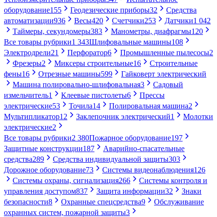
оборудование
155
Геодезические приборы
32
Средства
автоматизации
936
Весы
420
Счетчики
253
Датчики
1 042
Таймеры, секундомеры
383
Манометры, диафрагмы
120
Все товары рубрики
1 343
Шлифовальные машины
108
Электродрели
21
Перфоратор
6
Промышленные пылесосы
2
Фрезеры
2
Миксеры строительные
16
Строительные
фены
16
Отрезные машины
599
Гайковерт электрический
Машина полировально-шлифовальная
3
Садовый
измельчитель
1
Клеевые пистолеты
6
Прессы
электрические
53
Точила
14
Полировальная машина
2
Мультипликатор
12
Заклепочник электрический
1
Молотки
электрические
2
Все товары рубрики
2 380
Пожарное оборудование
197
Защитные конструкции
187
Аварийно-спасательные
средства
289
Средства индивидуальной защиты
303
Дорожное оборудование
73
Системы видеонаблюдения
126
Системы охраны, сигнализация
266
Системы контроля и
управления доступом
837
Защита информации
32
Знаки
безопасности
8
Охранные спецсредства
9
Обслуживание
охранных систем, пожарной защиты
3