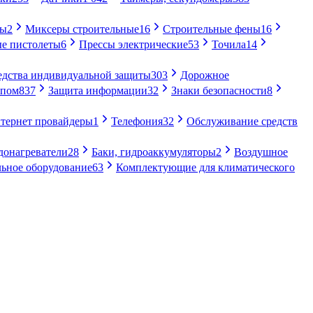
ры
2
Миксеры строительные
16
Строительные фены
16
е пистолеты
6
Прессы электрические
53
Точила
14
едства индивидуальной защиты
303
Дорожное
упом
837
Защита информации
32
Знаки безопасности
8
тернет провайдеры
1
Телефония
32
Обслуживание средств
донагреватели
28
Баки, гидроаккумуляторы
2
Воздушное
ьное оборудование
63
Комплектующие для климатического