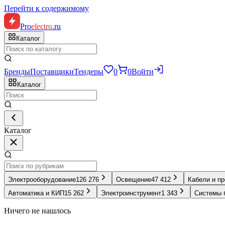
Перейти к содержимому
Pro
electro
.ru
Каталог
Бренды
Поставщики
Тендеры
0
0
Войти
Каталог
Каталог
Электрооборудование
126 276
Освещение
47 412
Кабели и п
Автоматика и КИП
15 262
Электроинструмент
1 343
Системы 
Ничего не нашлось