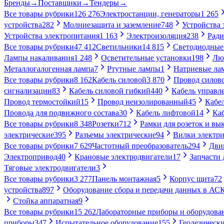
Бренды
→
Поставщики
→
Тендеры
→
Все товары рубрики
126 276
Электростанции, генераторы
1 265
устройства
282
Молниезащита и заземление
748
Устройства
Устройства электропитания
1 163
Электроизоляция
238
Ради
Все товары рубрики
47 412
Светильники
14 815
Светодиодные
Лампы накаливания
1 248
Осветительные установки
198
Лю
Металлогалогенная лампа
7
Ртутные лампы
1
Натриевые ла
Все товары рубрики
8 162
Кабель силовой
3 870
Провод силов
сигнализации
83
Кабель силовой гибкий
440
Кабель управл
Провод термостойкий
15
Провод неизолированный
45
Кабе
Провода для подвижного состава
30
Кабель лифтовой
14
Ка
Все товары рубрики
8 348
Розетки
712
Рамки для розеток и вы
электрические
395
Разъемы электрические
94
Вилки электри
Все товары рубрики
7 629
Частотный преобразователь
294
Дви
Электропривод
40
Крановые электродвигатели
17
Запчасти 
Тяговые электродвигатели
3
Все товары рубрики
3 277
Панель монтажная
5
Корпус щита
72
устройства
897
Оборудование сбора и передачи данных в А
Стойка аппаратная
9
Все товары рубрики
15 262
Лабораторные приборы и оборудова
приборы
347
Испытательное оборудование
155
Геодезическ