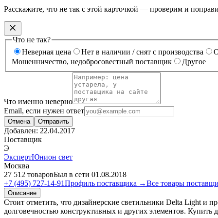
Расскажите, что не так с этой карточкой — проверим и поправ
Что не так?
Неверная цена
Нет в наличии / снят с производства
О
Мошенничество, недобросовестный поставщик
Другое
Что именно неверно
Email, если нужен ответ
Отмена
Отправить
Добавлен:
22.04.2017
Поставщик
Э
ЭкспертЮнион свет
Москва
27 512 товаров
Был в сети 01.08.2018
+7 (495) 727-14-91
Профиль поставщика →
Все товары поставщ
Описание
Стоит отметить, что дизайнерские светильники Delta Light и 
долговечностью конструктивных и других элементов. Купить д