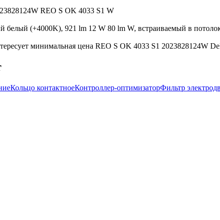
 2023828124W REO S OK 4033 S1 W
 белый (+4000K), 921 lm 12 W 80 lm W, встраиваемый в потолок 
тересует минимальная цена REO S OK 4033 S1 2023828124W Delta
т
ние
Кольцо контактное
Контроллер-оптимизатор
Фильтр электрод