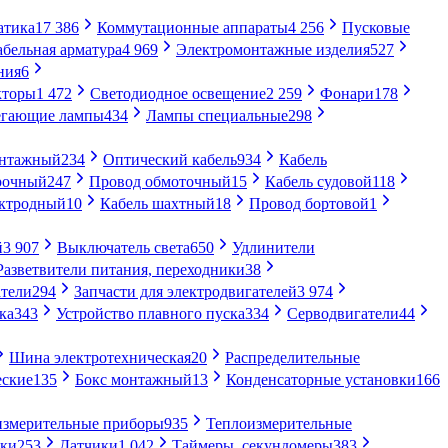
атика
17 386
Коммутационные аппараты
4 256
Пусковые
абельная арматура
4 969
Электромонтажные изделия
527
ния
6
кторы
1 472
Светодиодное освещение
2 259
Фонари
178
егающие лампы
434
Лампы специальные
298
онтажный
234
Оптический кабель
934
Кабель
рочный
247
Провод обмоточный
15
Кабель судовой
118
ектродный
10
Кабель шахтный
18
Провод бортовой
1
й
3 907
Выключатель света
650
Удлинители
Разветвители питания, переходники
38
тели
294
Запчасти для электродвигателей
3 974
ка
343
Устройство плавного пуска
334
Серводвигатели
44
Шина электротехническая
20
Распределительные
еские
135
Бокс монтажный
13
Конденсаторные установки
166
измерительные приборы
935
Теплоизмерительные
ики
253
Датчики
1 042
Таймеры, секундомеры
383