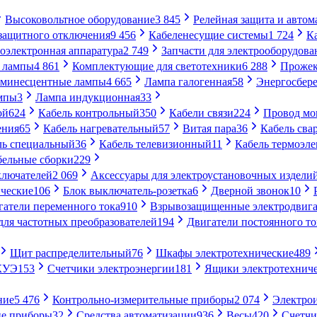
Высоковольтное оборудование
3 845
Релейная защита и автом
 защитного отключения
9 456
Кабеленесущие системы
1 724
К
оэлектронная аппаратура
2 749
Запчасти для электрооборудова
 лампы
4 861
Комплектующие для светотехники
6 288
Проже
минесцентные лампы
4 665
Лампа галогенная
58
Энергосбер
мпы
3
Лампа индукционная
33
ой
624
Кабель контрольный
350
Кабели связи
224
Провод м
ения
65
Кабель нагревательный
57
Витая пара
36
Кабель сва
ль специальный
36
Кабель телевизионный
11
Кабель термоэл
бельные сборки
229
ключателей
2 069
Аксессуары для электроустановочных издели
ческие
106
Блок выключатель-розетка
6
Дверной звонок
10
гатели переменного тока
910
Взрывозащищенные электродвига
для частотных преобразователей
194
Двигатели постоянного то
Щит распределительный
76
Шкафы электротехнические
489
СКУЭ
153
Счетчики электроэнергии
181
Ящики электротехнич
ние
5 476
Контрольно-измерительные приборы
2 074
Электро
ие приборы
32
Средства автоматизации
936
Весы
420
Счетч