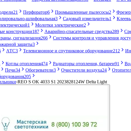
одрели
21
Перфоратор
6
Промышленные пылесосы
2
Фрезе
лировально-шлифовальная
3
Садовый измельчитель
1
Клеевы
электрический
1
Молотки электрические
2
ые конструкции
187
Аварийно-спасательные средства
289
Ср
раны, сигнализация
266
Системы контроля и управления дост
ожарной защиты
3
5
АТС
3
Телевизионное и спутниковое оборудование
212
Ин
8
Котлы отопления
474
Радиаторы отопления, батареи
91
Во
Печи
34
Обогреватели
3
Очистители воздуха
24
Отопител
борудования
205
ильники
›
REO S OK 4033 S1 2023828124W Delta Light