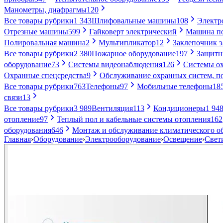
Манометры, диафрагмы
120
Все товары рубрики
1 343
Шлифовальные машины
108
Электр
Отрезные машины
599
Гайковерт электрический
Машина по
Полировальная машина
2
Мультипликатор
12
Заклепочник 
Все товары рубрики
2 380
Пожарное оборудование
197
Защитн
оборудование
73
Системы видеонаблюдения
126
Системы ох
Охранные спецсредства
9
Обслуживание охранных систем, п
Все товары рубрики
763
Телефоны
97
Мобильные телефоны
18
связи
13
Все товары рубрики
3 989
Вентиляция
113
Кондиционеры
1 94
отопление
97
Теплый пол и кабельные системы отопления
162
оборудования
646
Монтаж и обслуживание климатического о
Главная
›
Оборудование
›
Электрооборудование
›
Освещение
›
Свет