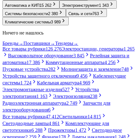
Автоматика и КИП
15 262
Электроинструмент
1 343
Системы безопасности
2 380
Связь и сети
763
Климатические системы
3 989
Ничего не нашлось
Бренды
→
Поставщики
→
Тендеры
→
Все товары рубрики
126 276
Электростанции, генераторы
1 265
Высоковольтное оборудование
3 845
Релейная защита и
автоматика
17 386
Коммутационные аппараты
4 256
Пусковые устройства
282
Молниезащита и заземление
748
Устройства защитного отключения
9 456
Кабеленесущие
системы
1 724
Кабельная арматура
4 969
Электромонтажные изделия
527
Устройства
электропитания
1 163
Электроизоляция
238
Радиоэлектронная аппаратура
2 749
Запчасти для
электрооборудования
6
Все товары рубрики
47 412
Светильники
14 815
Светодиодные лампы
4 861
Комплектующие для
светотехники
6 288
Прожекторы
1 472
Светодиодное
освещение
2 259
Фонари
178
Лампы накаливания
1 248