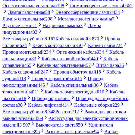
Осветительные установки
198
Люминесцентные лампы
4 665
Лампа галогенная
58
Энергосберегающие лампы
434
Лампы специальные
298
Металлогалогенная лампа
7
Ртутные лампы
1
Натриевые лампы
3
Лампа
индукционная
33
Все товары рубрики
8 162
Кабель силовой
3 870
Провод
силовой
624
Кабель контрольный
350
Кабели связи
224
Провод монтажный
234
Оптический кабель
934
Кабель
сигнализации
83
Кабель силовой гибкий
440
Кабель
управления
65
Кабель нагревательный
57
Витая пара
36
Кабель сварочный
247
Провод обмоточный
15
Кабель
судовой
118
Провод термостойкий
15
Провод
неизолированный
45
Кабель специальный
36
Кабель
телевизионный
11
Кабель термоэлектродный
10
Кабель
шахтный
18
Провод бортовой
1
Провода для подвижного
состава
30
Кабель лифтовой
14
Кабельные сборки
229
Все товары рубрики
8 348
Розетки
712
Рамки для розеток и
выключателей
2 069
Аксессуары для электроустановочных
изделий
3 907
Выключатель света
650
Удлинители
электрические
395
Разъемы электрические
94
Вилки