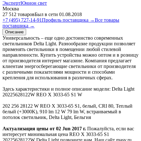
ЭкспертЮнион свет
Москва
27 512 товаров
Был в сети 01.08.2018
+7 (495) 727-14-91
Профиль поставщика →
Все товары
поставщика →
Описание
Универсальность – еще одно достоинство современных
светильников Delta Light. Разнообразие продукции позволяет
применять светильники в помещении любой стилевой
направленности. Купить устройства можно оптом и в розницу
от производителя интернет магазине. Компания предлагает
клиентам энергосберегающие светильники от производителя
с различными показателями мощности и способами
крепления для использования в различных сферах.
Здесь характеристики и полное описание модели: Delta Light
20225628122W REO X 3033-65 S1 W
202 256 28122 W REO X 3033-65 S1, белый, CRI 80, Теплый
белый (+3000K), 910 lm 12 W 79 lm W, встраиваемый в
потолок светильник, Delta Light, Бельгия
Актуализация цены от 02 Jun 2017 г.
Пожалуйста, если вас
интересует минимальная цена REO X 3033-65 S1
20225628122W Delta Light позвоните нам. Наш сайт masv.ru