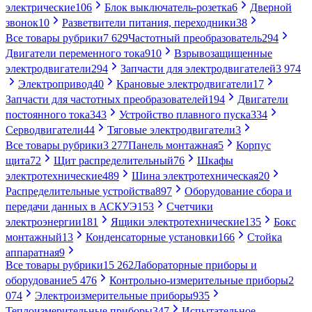
электрические
106
Блок выключатель-розетка
6
Дверной
звонок
10
Разветвители питания, переходники
38
Все товары рубрики
7 629
Частотный преобразователь
294
Двигатели переменного тока
910
Взрывозащищенные
электродвигатели
294
Запчасти для электродвигателей
3 974
Электропривод
40
Крановые электродвигатели
17
Запчасти для частотных преобразователей
194
Двигатели
постоянного тока
343
Устройство плавного пуска
334
Серводвигатели
44
Тяговые электродвигатели
3
Все товары рубрики
3 277
Панель монтажная
5
Корпус
щита
72
Щит распределительный
76
Шкафы
электротехнические
489
Шина электротехническая
20
Распределительные устройства
897
Оборудование сбора и
передачи данных в АСКУЭ
153
Счетчики
электроэнергии
181
Ящики электротехнические
135
Бокс
монтажный
13
Конденсаторные установки
166
Стойка
аппаратная
9
Все товары рубрики
15 262
Лабораторные приборы и
оборудование
5 476
Контрольно-измерительные приборы
2
074
Электроизмерительные приборы
935
Теплоизмерительные приборы
347
Испытательное