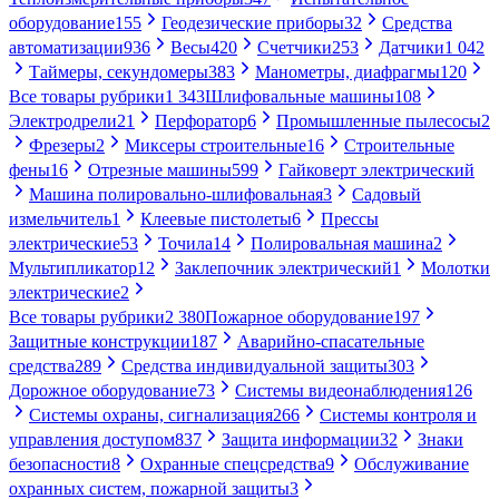
оборудование
155
Геодезические приборы
32
Средства
автоматизации
936
Весы
420
Счетчики
253
Датчики
1 042
Таймеры, секундомеры
383
Манометры, диафрагмы
120
Все товары рубрики
1 343
Шлифовальные машины
108
Электродрели
21
Перфоратор
6
Промышленные пылесосы
2
Фрезеры
2
Миксеры строительные
16
Строительные
фены
16
Отрезные машины
599
Гайковерт электрический
Машина полировально-шлифовальная
3
Садовый
измельчитель
1
Клеевые пистолеты
6
Прессы
электрические
53
Точила
14
Полировальная машина
2
Мультипликатор
12
Заклепочник электрический
1
Молотки
электрические
2
Все товары рубрики
2 380
Пожарное оборудование
197
Защитные конструкции
187
Аварийно-спасательные
средства
289
Средства индивидуальной защиты
303
Дорожное оборудование
73
Системы видеонаблюдения
126
Системы охраны, сигнализация
266
Системы контроля и
управления доступом
837
Защита информации
32
Знаки
безопасности
8
Охранные спецсредства
9
Обслуживание
охранных систем, пожарной защиты
3