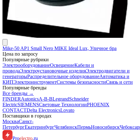
Mike-50 AP1 Small Nero MIKE Ideal Lux, Уличное бра
Цена по запросу
Популярные рубрики
Электрооборудование
Освещение
Кабели и
провода
Электроустановочные изделия
Электродвигатели и
генераторы
Распределительное оборудование
Автоматика и
КИП
Электроинструмент
Системы безопасности
Связь и сети
Популярные бренды
Все бренды →
FINDER
Autonics
A-B-B
Legrand
Schneider
Electric
SIEMENS
Световые Технологии
PHOENIX
CONTACT
Delta Electronics
Lovato
Поставщики в городах
Москва
Санкт-
Петербург
Екатеринбург
Челябинск
Пермь
Новосибирск
Чебокса
Pro
electro
.ru