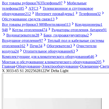
Все товары рубрики
763
Телефоны
97
Мобильные
телефоны
185
АТС
3
Телевизионное и спутниковое
оборудование
212
Интернет провайдеры
1
Телефония
32
Обслуживание средств связи
13
Все товары рубрики
3 989
Вентиляция
113
Кондиционеры
1
948
Котлы отопления
474
Радиаторы отопления, батареи
91
Водонагреватели
28
Баки, гидроаккумуляторы
2
Воздушное отопление
97
Теплый пол и кабельные системы
отопления
162
Печи
34
Обогреватели
3
Очистители
воздуха
24
Отопительное оборудование
63
Комплектующие для климатического оборудования
646
Монтаж и обслуживание климатического оборудования
205
Главная
›
Оборудование
›
Электрооборудование
›
Освещение
›
Свет
X 3033-65 S1 20225628122W Delta Light