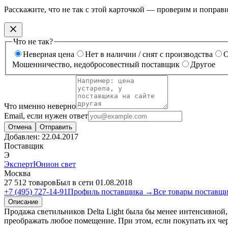
Расскажите, что не так с этой карточкой — проверим и поправ
Что не так?
Неверная цена
Нет в наличии / снят с производства
О
Мошенничество, недобросовестный поставщик
Другое
Что именно неверно
Email, если нужен ответ
Отмена
Отправить
Добавлен:
22.04.2017
Поставщик
Э
ЭкспертЮнион свет
Москва
27 512 товаров
Был в сети 01.08.2018
+7 (495) 727-14-91
Профиль поставщика →
Все товары поставщ
Описание
Продажа светильников Delta Light была бы менее интенсивной
преображать любое помещение. При этом, если покупать их че