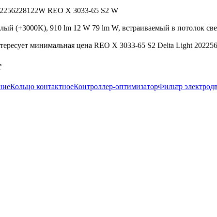
 202256228122W REO X 3033-65 S2 W
ый (+3000K), 910 lm 12 W 79 lm W, встраиваемый в потолок свет
тересует минимальная цена REO X 3033-65 S2 Delta Light 20225
т
ние
Кольцо контактное
Контроллер-оптимизатор
Фильтр электрод