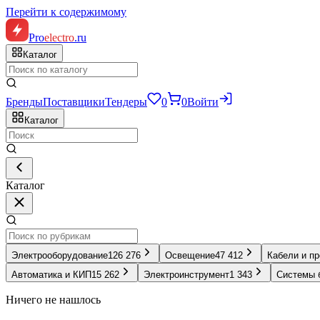
Перейти к содержимому
Pro
electro
.ru
Каталог
Бренды
Поставщики
Тендеры
0
0
Войти
Каталог
Каталог
Электрооборудование
126 276
Освещение
47 412
Кабели и п
Автоматика и КИП
15 262
Электроинструмент
1 343
Системы 
Ничего не нашлось