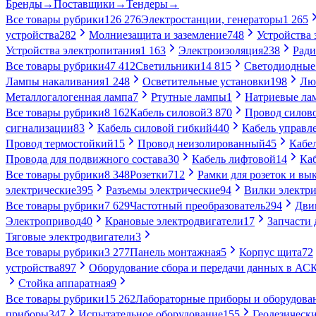
Бренды
→
Поставщики
→
Тендеры
→
Все товары рубрики
126 276
Электростанции, генераторы
1 265
устройства
282
Молниезащита и заземление
748
Устройства
Устройства электропитания
1 163
Электроизоляция
238
Ради
Все товары рубрики
47 412
Светильники
14 815
Светодиодные
Лампы накаливания
1 248
Осветительные установки
198
Лю
Металлогалогенная лампа
7
Ртутные лампы
1
Натриевые ла
Все товары рубрики
8 162
Кабель силовой
3 870
Провод силов
сигнализации
83
Кабель силовой гибкий
440
Кабель управл
Провод термостойкий
15
Провод неизолированный
45
Кабе
Провода для подвижного состава
30
Кабель лифтовой
14
Ка
Все товары рубрики
8 348
Розетки
712
Рамки для розеток и вы
электрические
395
Разъемы электрические
94
Вилки электри
Все товары рубрики
7 629
Частотный преобразователь
294
Дви
Электропривод
40
Крановые электродвигатели
17
Запчасти 
Тяговые электродвигатели
3
Все товары рубрики
3 277
Панель монтажная
5
Корпус щита
72
устройства
897
Оборудование сбора и передачи данных в А
Стойка аппаратная
9
Все товары рубрики
15 262
Лабораторные приборы и оборудова
приборы
347
Испытательное оборудование
155
Геодезическ