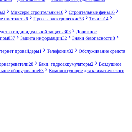
ры
2
Миксеры строительные
16
Строительные фены
16
е пистолеты
6
Прессы электрические
53
Точила
14
едства индивидуальной защиты
303
Дорожное
упом
837
Защита информации
32
Знаки безопасности
8
тернет провайдеры
1
Телефония
32
Обслуживание средств
донагреватели
28
Баки, гидроаккумуляторы
2
Воздушное
ьное оборудование
63
Комплектующие для климатического