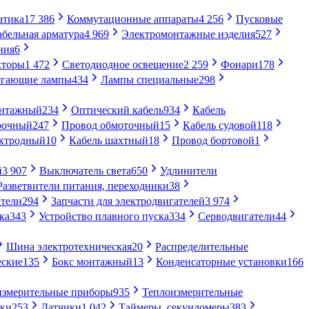
атика
17 386
Коммутационные аппараты
4 256
Пусковые
абельная арматура
4 969
Электромонтажные изделия
527
ния
6
кторы
1 472
Светодиодное освещение
2 259
Фонари
178
егающие лампы
434
Лампы специальные
298
онтажный
234
Оптический кабель
934
Кабель
рочный
247
Провод обмоточный
15
Кабель судовой
118
ектродный
10
Кабель шахтный
18
Провод бортовой
1
й
3 907
Выключатель света
650
Удлинители
Разветвители питания, переходники
38
тели
294
Запчасти для электродвигателей
3 974
ка
343
Устройство плавного пуска
334
Серводвигатели
44
Шина электротехническая
20
Распределительные
еские
135
Бокс монтажный
13
Конденсаторные установки
166
измерительные приборы
935
Теплоизмерительные
ики
253
Датчики
1 042
Таймеры, секундомеры
383