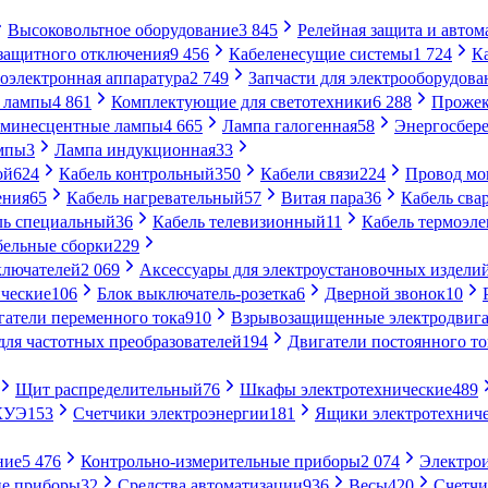
Высоковольтное оборудование
3 845
Релейная защита и автом
 защитного отключения
9 456
Кабеленесущие системы
1 724
К
оэлектронная аппаратура
2 749
Запчасти для электрооборудова
 лампы
4 861
Комплектующие для светотехники
6 288
Проже
минесцентные лампы
4 665
Лампа галогенная
58
Энергосбер
мпы
3
Лампа индукционная
33
ой
624
Кабель контрольный
350
Кабели связи
224
Провод м
ения
65
Кабель нагревательный
57
Витая пара
36
Кабель сва
ль специальный
36
Кабель телевизионный
11
Кабель термоэл
бельные сборки
229
ключателей
2 069
Аксессуары для электроустановочных издели
ческие
106
Блок выключатель-розетка
6
Дверной звонок
10
гатели переменного тока
910
Взрывозащищенные электродвига
для частотных преобразователей
194
Двигатели постоянного то
Щит распределительный
76
Шкафы электротехнические
489
СКУЭ
153
Счетчики электроэнергии
181
Ящики электротехнич
ние
5 476
Контрольно-измерительные приборы
2 074
Электро
ие приборы
32
Средства автоматизации
936
Весы
420
Счетч