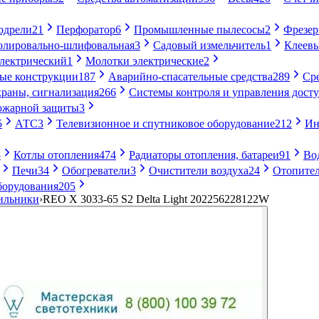
одрели
21
Перфоратор
6
Промышленные пылесосы
2
Фрезе
лировально-шлифовальная
3
Садовый измельчитель
1
Клеевы
электрический
1
Молотки электрические
2
ые конструкции
187
Аварийно-спасательные средства
289
Ср
раны, сигнализация
266
Системы контроля и управления дост
ожарной защиты
3
5
АТС
3
Телевизионное и спутниковое оборудование
212
Ин
8
Котлы отопления
474
Радиаторы отопления, батареи
91
Во
Печи
34
Обогреватели
3
Очистители воздуха
24
Отопител
борудования
205
ильники
›
REO X 3033-65 S2 Delta Light 202256228122W