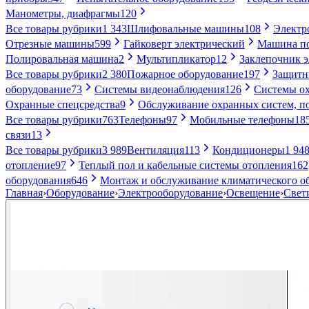
Манометры, диафрагмы
120
Все товары рубрики
1 343
Шлифовальные машины
108
Электр
Отрезные машины
599
Гайковерт электрический
Машина по
Полировальная машина
2
Мультипликатор
12
Заклепочник 
Все товары рубрики
2 380
Пожарное оборудование
197
Защитн
оборудование
73
Системы видеонаблюдения
126
Системы ох
Охранные спецсредства
9
Обслуживание охранных систем, п
Все товары рубрики
763
Телефоны
97
Мобильные телефоны
18
связи
13
Все товары рубрики
3 989
Вентиляция
113
Кондиционеры
1 94
отопление
97
Теплый пол и кабельные системы отопления
162
оборудования
646
Монтаж и обслуживание климатического о
Главная
›
Оборудование
›
Электрооборудование
›
Освещение
›
Свет