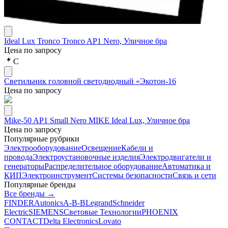
Ideal Lux Tronco Tronco AP1 Nero, Уличное бра
Цена по запросу
С
Светильник головной светодиодный «Экотон-16
Цена по запросу
Mike-50 AP1 Small Nero MIKE Ideal Lux, Уличное бра
Цена по запросу
Популярные рубрики
Электрооборудование
Освещение
Кабели и
провода
Электроустановочные изделия
Электродвигатели и
генераторы
Распределительное оборудование
Автоматика и
КИП
Электроинструмент
Системы безопасности
Связь и сети
Популярные бренды
Все бренды →
FINDER
Autonics
A-B-B
Legrand
Schneider
Electric
SIEMENS
Световые Технологии
PHOENIX
CONTACT
Delta Electronics
Lovato