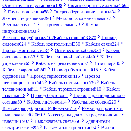
Осветительные установки
198
Люминесцентные лампы
4 665
Лампа галогенная
58
Энергосберегающие лампы
434
Лампы специальные
298
Металлогалогенная лампа
7
Ртутные лампы
1
Натриевые лампы
3
Лампа
индукционная
33
Все товары рубрики
8 162
Кабель силовой
3 870
Провод
силовой
624
Кабель контрольный
350
Кабели связи
224
Провод монтажный
234
Оптический кабель
934
Кабель
сигнализации
83
Кабель силовой гибкий
440
Кабель
управления
65
Кабель нагревательный
57
Витая пара
36
Кабель сварочный
247
Провод обмоточный
15
Кабель
судовой
118
Провод термостойкий
15
Провод
неизолированный
45
Кабель специальный
36
Кабель
телевизионный
11
Кабель термоэлектродный
10
Кабель
шахтный
18
Провод бортовой
1
Провода для подвижного
состава
30
Кабель лифтовой
14
Кабельные сборки
229
Все товары рубрики
8 348
Розетки
712
Рамки для розеток и
выключателей
2 069
Аксессуары для электроустановочных
изделий
3 907
Выключатель света
650
Удлинители
электрические
395
Разъемы электрические
94
Вилки