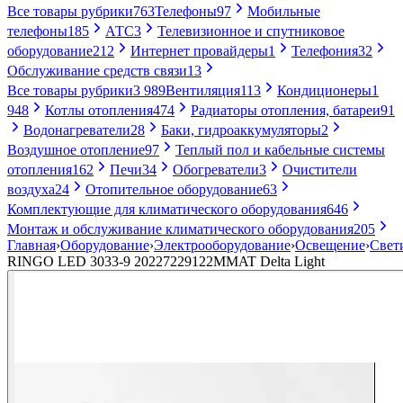
Все товары рубрики
763
Телефоны
97
Мобильные
телефоны
185
АТС
3
Телевизионное и спутниковое
оборудование
212
Интернет провайдеры
1
Телефония
32
Обслуживание средств связи
13
Все товары рубрики
3 989
Вентиляция
113
Кондиционеры
1
948
Котлы отопления
474
Радиаторы отопления, батареи
91
Водонагреватели
28
Баки, гидроаккумуляторы
2
Воздушное отопление
97
Теплый пол и кабельные системы
отопления
162
Печи
34
Обогреватели
3
Очистители
воздуха
24
Отопительное оборудование
63
Комплектующие для климатического оборудования
646
Монтаж и обслуживание климатического оборудования
205
Главная
›
Оборудование
›
Электрооборудование
›
Освещение
›
Свет
RINGO LED 3033-9 20227229122MMAT Delta Light