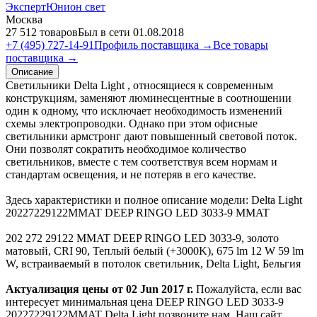
ЭкспертЮнион свет
Москва
27 512 товаров
Был в сети 01.08.2018
+7 (495) 727-14-91
Профиль поставщика →
Все товары
поставщика →
Описание
Светильники Delta Light , относящиеся к современным
конструкциям, заменяют люминесцентные в соотношении
один к одному, что исключает необходимость изменений
схемы электропроводки. Однако при этом офисные
светильники армстронг дают повышенный световой поток.
Они позволят сократить необходимое количество
светильников, вместе с тем соответствуя всем нормам и
стандартам освещения, и не потеряв в его качестве.
Здесь характеристики и полное описание модели: Delta Light
20227229122MMAT DEEP RINGO LED 3033-9 MMAT
202 272 29122 MMAT DEEP RINGO LED 3033-9, золото
матовый, CRI 90, Теплый белый (+3000K), 675 lm 12 W 59 lm
W, встраиваемый в потолок светильник, Delta Light, Бельгия
Актуализация цены от 02 Jun 2017 г.
Пожалуйста, если вас
интересует минимальная цена DEEP RINGO LED 3033-9
20227229122MMAT Delta Light позвоните нам. Наш сайт