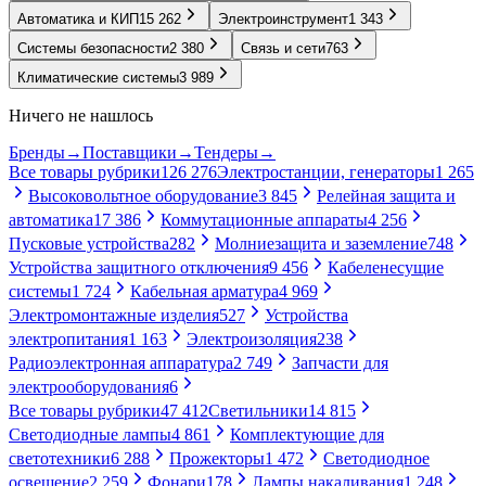
Автоматика и КИП
15 262
Электроинструмент
1 343
Системы безопасности
2 380
Связь и сети
763
Климатические системы
3 989
Ничего не нашлось
Бренды
→
Поставщики
→
Тендеры
→
Все товары рубрики
126 276
Электростанции, генераторы
1 265
Высоковольтное оборудование
3 845
Релейная защита и
автоматика
17 386
Коммутационные аппараты
4 256
Пусковые устройства
282
Молниезащита и заземление
748
Устройства защитного отключения
9 456
Кабеленесущие
системы
1 724
Кабельная арматура
4 969
Электромонтажные изделия
527
Устройства
электропитания
1 163
Электроизоляция
238
Радиоэлектронная аппаратура
2 749
Запчасти для
электрооборудования
6
Все товары рубрики
47 412
Светильники
14 815
Светодиодные лампы
4 861
Комплектующие для
светотехники
6 288
Прожекторы
1 472
Светодиодное
освещение
2 259
Фонари
178
Лампы накаливания
1 248