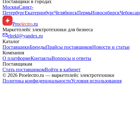
Поставщики в городах
Москва
Санкт-
Петербург
Екатеринбург
Челябинск
Пермь
Новосибирск
Чебокса
Pro
electro
.ru
Маркетплейс электротехники для бизнеса
elrekl@yandex.ru
Каталог
Поставщики
Бренды
Прайсы поставщиков
Новости и статьи
Компания
О платформе
Контакты
Вопросы и ответы
Поставщикам
Стать поставщиком
Войти в кабинет
© 2026 Proelectro.ru — маркетплейс электротехники
Политика конфиденциальности
Условия использования