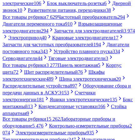
электрические
106
Блок выключатель-розетка
6
Дверной
звонок
10
Разветвители питания, переходники
38
Все товары рубрики
7 629
Частотный преобразователь
294
Двигатели переменного тока
910
Взрывозащищенные
электродвигатели
294
Запчасти для электродвигателей
3 974
Электропривод
40
Крановые электродвигатели
17
Запчасти для частотных преобразователей
194
Двигатели
постоянного тока
343
Устройство плавного пуска
334
Серводвигатели
44
Тяговые электродвигатели
3
Все товары рубрики
3 277
Панель монтажная
5
Корпус
щита
72
Щит распределительный
76
Шкафы
электротехнические
489
Шина электротехническая
20
Распределительные устройства
897
Оборудование сбора и
передачи данных в АСКУЭ
153
Счетчики
электроэнергии
181
Ящики электротехнические
135
Бокс
монтажный
13
Конденсаторные установки
166
Стойка
аппаратная
9
Все товары рубрики
15 262
Лабораторные приборы и
оборудование
5 476
Контрольно-измерительные приборы
2
074
Электроизмерительные приборы
935
Теплоизмерительные приборы
347
Испытательное