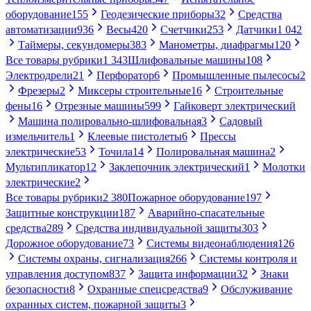
оборудование
155
Геодезические приборы
32
Средства
автоматизации
936
Весы
420
Счетчики
253
Датчики
1 042
Таймеры, секундомеры
383
Манометры, диафрагмы
120
Все товары рубрики
1 343
Шлифовальные машины
108
Электродрели
21
Перфоратор
6
Промышленные пылесосы
2
Фрезеры
2
Миксеры строительные
16
Строительные
фены
16
Отрезные машины
599
Гайковерт электрический
Машина полировально-шлифовальная
3
Садовый
измельчитель
1
Клеевые пистолеты
6
Прессы
электрические
53
Точила
14
Полировальная машина
2
Мультипликатор
12
Заклепочник электрический
1
Молотки
электрические
2
Все товары рубрики
2 380
Пожарное оборудование
197
Защитные конструкции
187
Аварийно-спасательные
средства
289
Средства индивидуальной защиты
303
Дорожное оборудование
73
Системы видеонаблюдения
126
Системы охраны, сигнализация
266
Системы контроля и
управления доступом
837
Защита информации
32
Знаки
безопасности
8
Охранные спецсредства
9
Обслуживание
охранных систем, пожарной защиты
3