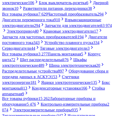
электрические
106
Блок выключатель-розетка
6
Дверной
звонок
10
Разветвители питания, переходники
38
Все товары рубрики
7 629
Частотный преобразователь
294
Двигатели переменного тока
910
Взрывозащищенные
электродвигатели
294
Запчасти для электродвигателей
3 974
Электропривод
40
Крановые электродвигатели
17
Запчасти для частотных преобразователей
194
Двигатели
постоянного тока
343
Устройство плавного пуска
334
Серводвигатели
44
Тяговые электродвигатели
3
Все товары рубрики
3 277
Панель монтажная
5
Корпус
щита
72
Щит распределительный
76
Шкафы
электротехнические
489
Шина электротехническая
20
Распределительные устройства
897
Оборудование сбора и
передачи данных в АСКУЭ
153
Счетчики
электроэнергии
181
Ящики электротехнические
135
Бокс
монтажный
13
Конденсаторные установки
166
Стойка
аппаратная
9
Все товары рубрики
15 262
Лабораторные приборы и
оборудование
5 476
Контрольно-измерительные приборы
2
074
Электроизмерительные приборы
935
Теплоизмерительные приборы
347
Испытательное