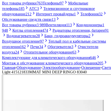
Все товары рубрики
763
Телефоны
97
Мобильные
телефоны
185
АТС
3
Телевизионное и спутниковое
оборудование
212
Интернет провайдеры
1
Телефония
32
Обслуживание средств связи
13
Все товары рубрики
3 989
Вентиляция
113
Кондиционеры
1
948
Котлы отопления
474
Радиаторы отопления, батареи
91
Водонагреватели
28
Баки, гидроаккумуляторы
2
Воздушное отопление
97
Теплый пол и кабельные системы
отопления
162
Печи
34
Обогреватели
3
Очистители
воздуха
24
Отопительное оборудование
63
Комплектующие для климатического оборудования
646
Монтаж и обслуживание климатического оборудования
205
Главная
›
Оборудование
›
Электрооборудование
›
Освещение
›
Свет
Light 415121833MMAT MINI DEEP RINGO 83040