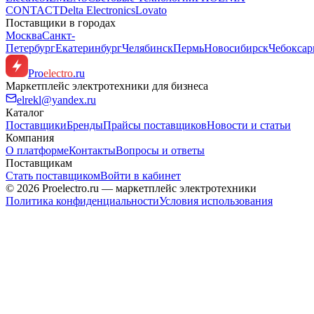
CONTACT
Delta Electronics
Lovato
Поставщики в городах
Москва
Санкт-
Петербург
Екатеринбург
Челябинск
Пермь
Новосибирск
Чебокса
Pro
electro
.ru
Маркетплейс электротехники для бизнеса
elrekl@yandex.ru
Каталог
Поставщики
Бренды
Прайсы поставщиков
Новости и статьи
Компания
О платформе
Контакты
Вопросы и ответы
Поставщикам
Стать поставщиком
Войти в кабинет
© 2026 Proelectro.ru — маркетплейс электротехники
Политика конфиденциальности
Условия использования