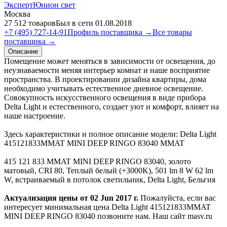
ЭкспертЮнион свет
Москва
27 512 товаров
Был в сети 01.08.2018
+7 (495) 727-14-91
Профиль поставщика →
Все товары
поставщика →
Описание
Помещение может меняться в зависимости от освещения, до
неузнаваемости меняя интерьер комнат и наше восприятие
пространства. В проектировании дизайна квартиры, дома
необходимо учитывать естественное дневное освещение.
Совокупность искусственного освещения в виде прибора
Delta Light и естественного, создает уют и комфорт, влияет на
наше настроение.
Здесь характеристики и полное описание модели: Delta Light
415121833MMAT MINI DEEP RINGO 83040 MMAT
415 121 833 MMAT MINI DEEP RINGO 83040, золото
матовый, CRI 80, Теплый белый (+3000K), 501 lm 8 W 62 lm
W, встраиваемый в потолок светильник, Delta Light, Бельгия
Актуализация цены от 02 Jun 2017 г.
Пожалуйста, если вас
интересует минимальная цена Delta Light 415121833MMAT
MINI DEEP RINGO 83040 позвоните нам. Наш сайт masv.ru