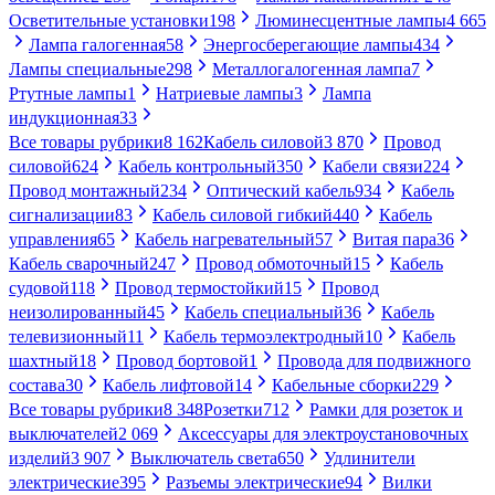
Осветительные установки
198
Люминесцентные лампы
4 665
Лампа галогенная
58
Энергосберегающие лампы
434
Лампы специальные
298
Металлогалогенная лампа
7
Ртутные лампы
1
Натриевые лампы
3
Лампа
индукционная
33
Все товары рубрики
8 162
Кабель силовой
3 870
Провод
силовой
624
Кабель контрольный
350
Кабели связи
224
Провод монтажный
234
Оптический кабель
934
Кабель
сигнализации
83
Кабель силовой гибкий
440
Кабель
управления
65
Кабель нагревательный
57
Витая пара
36
Кабель сварочный
247
Провод обмоточный
15
Кабель
судовой
118
Провод термостойкий
15
Провод
неизолированный
45
Кабель специальный
36
Кабель
телевизионный
11
Кабель термоэлектродный
10
Кабель
шахтный
18
Провод бортовой
1
Провода для подвижного
состава
30
Кабель лифтовой
14
Кабельные сборки
229
Все товары рубрики
8 348
Розетки
712
Рамки для розеток и
выключателей
2 069
Аксессуары для электроустановочных
изделий
3 907
Выключатель света
650
Удлинители
электрические
395
Разъемы электрические
94
Вилки