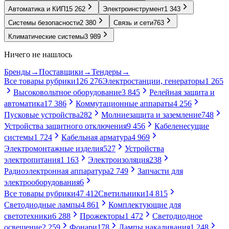
Автоматика и КИП
15 262
Электроинструмент
1 343
Системы безопасности
2 380
Связь и сети
763
Климатические системы
3 989
Ничего не нашлось
Бренды
→
Поставщики
→
Тендеры
→
Все товары рубрики
126 276
Электростанции, генераторы
1 265
Высоковольтное оборудование
3 845
Релейная защита и
автоматика
17 386
Коммутационные аппараты
4 256
Пусковые устройства
282
Молниезащита и заземление
748
Устройства защитного отключения
9 456
Кабеленесущие
системы
1 724
Кабельная арматура
4 969
Электромонтажные изделия
527
Устройства
электропитания
1 163
Электроизоляция
238
Радиоэлектронная аппаратура
2 749
Запчасти для
электрооборудования
6
Все товары рубрики
47 412
Светильники
14 815
Светодиодные лампы
4 861
Комплектующие для
светотехники
6 288
Прожекторы
1 472
Светодиодное
освещение
2 259
Фонари
178
Лампы накаливания
1 248