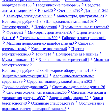
оборудование
155
Геодезические приборы
32
Средства
автоматизации
936
Весы
420
Счетчики
253
Датчики
1 042
Таймеры, секундомеры
383
Манометры, диафрагмы
120
Все товары рубрики
1 343
Шлифовальные машины
108
Электродрели
21
Перфоратор
6
Промышленные пылесосы
2
Фрезеры
2
Миксеры строительные
16
Строительные
фены
16
Отрезные машины
599
Гайковерт электрический
Машина полировально-шлифовальная
3
Садовый
измельчитель
1
Клеевые пистолеты
6
Прессы
электрические
53
Точила
14
Полировальная машина
2
Мультипликатор
12
Заклепочник электрический
1
Молотки
электрические
2
Все товары рубрики
2 380
Пожарное оборудование
197
Защитные конструкции
187
Аварийно-спасательные
средства
289
Средства индивидуальной защиты
303
Дорожное оборудование
73
Системы видеонаблюдения
126
Системы охраны, сигнализация
266
Системы контроля и
управления доступом
837
Защита информации
32
Знаки
безопасности
8
Охранные спецсредства
9
Обслуживание
охранных систем, пожарной защиты
3