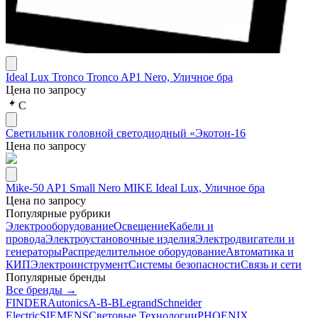
Ideal Lux Tronco Tronco AP1 Nero, Уличное бра
Цена по запросу
С
Светильник головной светодиодный «Экотон-16
Цена по запросу
Mike-50 AP1 Small Nero MIKE Ideal Lux, Уличное бра
Цена по запросу
Популярные рубрики
Электрооборудование
Освещение
Кабели и
провода
Электроустановочные изделия
Электродвигатели и
генераторы
Распределительное оборудование
Автоматика и
КИП
Электроинструмент
Системы безопасности
Связь и сети
Популярные бренды
Все бренды →
FINDER
Autonics
A-B-B
Legrand
Schneider
Electric
SIEMENS
Световые Технологии
PHOENIX