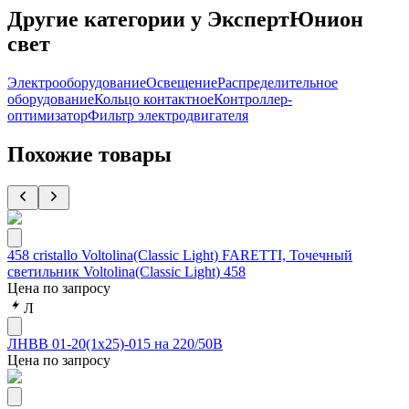
Другие категории у ЭкспертЮнион
свет
Электрооборудование
Освещение
Распределительное
оборудование
Кольцо контактное
Контроллер-
оптимизатор
Фильтр электродвигателя
Похожие товары
458 cristallo Voltolina(Classic Light) FARETTI, Точечный
светильник Voltolina(Classic Light) 458
Цена по запросу
Л
ЛНВВ 01-20(1х25)-015 на 220/50В
Цена по запросу