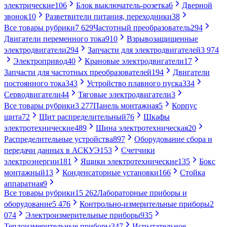
электрические
106
Блок выключатель-розетка
6
Дверной
звонок
10
Разветвители питания, переходники
38
Все товары рубрики
7 629
Частотный преобразователь
294
Двигатели переменного тока
910
Взрывозащищенные
электродвигатели
294
Запчасти для электродвигателей
3 974
Электропривод
40
Крановые электродвигатели
17
Запчасти для частотных преобразователей
194
Двигатели
постоянного тока
343
Устройство плавного пуска
334
Серводвигатели
44
Тяговые электродвигатели
3
Все товары рубрики
3 277
Панель монтажная
5
Корпус
щита
72
Щит распределительный
76
Шкафы
электротехнические
489
Шина электротехническая
20
Распределительные устройства
897
Оборудование сбора и
передачи данных в АСКУЭ
153
Счетчики
электроэнергии
181
Ящики электротехнические
135
Бокс
монтажный
13
Конденсаторные установки
166
Стойка
аппаратная
9
Все товары рубрики
15 262
Лабораторные приборы и
оборудование
5 476
Контрольно-измерительные приборы
2
074
Электроизмерительные приборы
935
Теплоизмерительные приборы
347
Испытательное