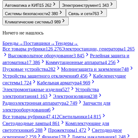
Автоматика и КИП
15 262
Электроинструмент
1 343
Системы безопасности
2 380
Связь и сети
763
Климатические системы
3 989
Ничего не нашлось
Бренды
→
Поставщики
→
Тендеры
→
Все товары рубрики
126 276
Электростанции, генераторы
1 265
Высоковольтное оборудование
3 845
Релейная защита и
автоматика
17 386
Коммутационные аппараты
4 256
Пусковые устройства
282
Молниезащита и заземление
748
Устройства защитного отключения
9 456
Кабеленесущие
системы
1 724
Кабельная арматура
4 969
Электромонтажные изделия
527
Устройства
электропитания
1 163
Электроизоляция
238
Радиоэлектронная аппаратура
2 749
Запчасти для
электрооборудования
6
Все товары рубрики
47 412
Светильники
14 815
Светодиодные лампы
4 861
Комплектующие для
светотехники
6 288
Прожекторы
1 472
Светодиодное
освещение
2 259
Фонари
178
Лампы накаливания
1 248