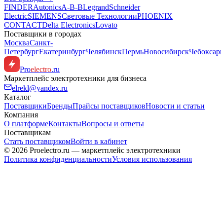
FINDER
Autonics
A-B-B
Legrand
Schneider
Electric
SIEMENS
Световые Технологии
PHOENIX
CONTACT
Delta Electronics
Lovato
Поставщики в городах
Москва
Санкт-
Петербург
Екатеринбург
Челябинск
Пермь
Новосибирск
Чебокса
Pro
electro
.ru
Маркетплейс электротехники для бизнеса
elrekl@yandex.ru
Каталог
Поставщики
Бренды
Прайсы поставщиков
Новости и статьи
Компания
О платформе
Контакты
Вопросы и ответы
Поставщикам
Стать поставщиком
Войти в кабинет
© 2026 Proelectro.ru — маркетплейс электротехники
Политика конфиденциальности
Условия использования