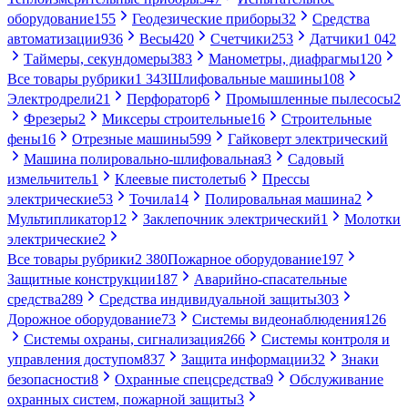
оборудование
155
Геодезические приборы
32
Средства
автоматизации
936
Весы
420
Счетчики
253
Датчики
1 042
Таймеры, секундомеры
383
Манометры, диафрагмы
120
Все товары рубрики
1 343
Шлифовальные машины
108
Электродрели
21
Перфоратор
6
Промышленные пылесосы
2
Фрезеры
2
Миксеры строительные
16
Строительные
фены
16
Отрезные машины
599
Гайковерт электрический
Машина полировально-шлифовальная
3
Садовый
измельчитель
1
Клеевые пистолеты
6
Прессы
электрические
53
Точила
14
Полировальная машина
2
Мультипликатор
12
Заклепочник электрический
1
Молотки
электрические
2
Все товары рубрики
2 380
Пожарное оборудование
197
Защитные конструкции
187
Аварийно-спасательные
средства
289
Средства индивидуальной защиты
303
Дорожное оборудование
73
Системы видеонаблюдения
126
Системы охраны, сигнализация
266
Системы контроля и
управления доступом
837
Защита информации
32
Знаки
безопасности
8
Охранные спецсредства
9
Обслуживание
охранных систем, пожарной защиты
3