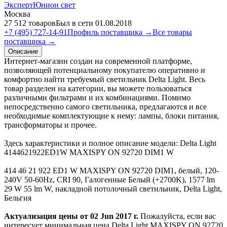
ЭкспертЮнион свет
Москва
27 512 товаров
Был в сети 01.08.2018
+7 (495) 727-14-91
Профиль поставщика →
Все товары
поставщика →
Описание
Интернет-магазин создан на современной платформе,
позволяющей потенциальному покупателю оперативно и
комфортно найти требуемый светильник Delta Light. Весь
товар разделен на категории, вы можете пользоваться
различными фильтрами и их комбинациями. Помимо
непосредственно самого светильника, предлагаются и все
необходимые комплектующие к нему: лампы, блоки питания,
трансформаторы и прочее.
Здесь характеристики и полное описание модели: Delta Light
4144621922ED1W MAXISPY ON 92720 DIM1 W
414 46 21 922 ED1 W MAXISPY ON 92720 DIM1, белый, 120-
240V 50-60Hz, CRI 90, Галогенные Белый (+2700K), 1577 lm
29 W 55 lm W, накладной потолочный светильник, Delta Light,
Бельгия
Актуализация цены от 02 Jun 2017 г.
Пожалуйста, если вас
интересует минимальная цена Delta Light MAXISPY ON 92720