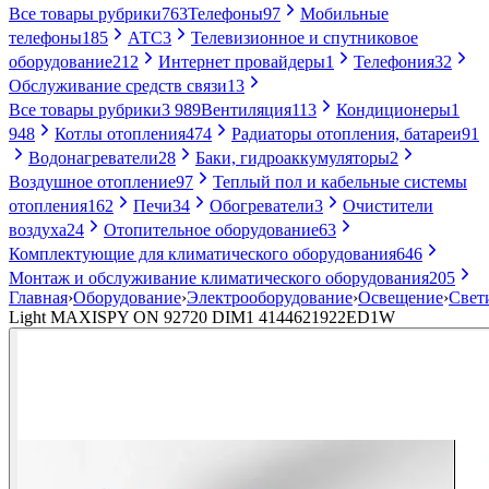
Все товары рубрики
763
Телефоны
97
Мобильные
телефоны
185
АТС
3
Телевизионное и спутниковое
оборудование
212
Интернет провайдеры
1
Телефония
32
Обслуживание средств связи
13
Все товары рубрики
3 989
Вентиляция
113
Кондиционеры
1
948
Котлы отопления
474
Радиаторы отопления, батареи
91
Водонагреватели
28
Баки, гидроаккумуляторы
2
Воздушное отопление
97
Теплый пол и кабельные системы
отопления
162
Печи
34
Обогреватели
3
Очистители
воздуха
24
Отопительное оборудование
63
Комплектующие для климатического оборудования
646
Монтаж и обслуживание климатического оборудования
205
Главная
›
Оборудование
›
Электрооборудование
›
Освещение
›
Свет
Light MAXISPY ON 92720 DIM1 4144621922ED1W