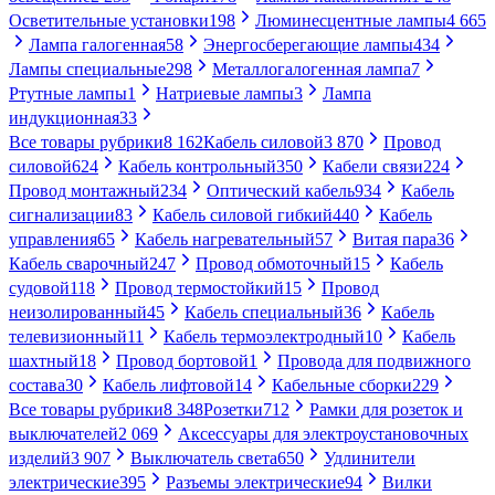
Осветительные установки
198
Люминесцентные лампы
4 665
Лампа галогенная
58
Энергосберегающие лампы
434
Лампы специальные
298
Металлогалогенная лампа
7
Ртутные лампы
1
Натриевые лампы
3
Лампа
индукционная
33
Все товары рубрики
8 162
Кабель силовой
3 870
Провод
силовой
624
Кабель контрольный
350
Кабели связи
224
Провод монтажный
234
Оптический кабель
934
Кабель
сигнализации
83
Кабель силовой гибкий
440
Кабель
управления
65
Кабель нагревательный
57
Витая пара
36
Кабель сварочный
247
Провод обмоточный
15
Кабель
судовой
118
Провод термостойкий
15
Провод
неизолированный
45
Кабель специальный
36
Кабель
телевизионный
11
Кабель термоэлектродный
10
Кабель
шахтный
18
Провод бортовой
1
Провода для подвижного
состава
30
Кабель лифтовой
14
Кабельные сборки
229
Все товары рубрики
8 348
Розетки
712
Рамки для розеток и
выключателей
2 069
Аксессуары для электроустановочных
изделий
3 907
Выключатель света
650
Удлинители
электрические
395
Разъемы электрические
94
Вилки