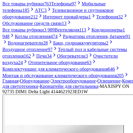
Все товары рубрики
763
Телефоны
97
Мобильные
телефоны
185
АТС
3
Телевизионное и спутниковое
оборудование
212
Интернет провайдеры
1
Телефония
32
Обслуживание средств связи
13
Все товары рубрики
3 989
Вентиляция
113
Кондиционеры
1
948
Котлы отопления
474
Радиаторы отопления, батареи
91
Водонагреватели
28
Баки, гидроаккумуляторы
2
Воздушное отопление
97
Теплый пол и кабельные системы
отопления
162
Печи
34
Обогреватели
3
Очистители
воздуха
24
Отопительное оборудование
63
Комплектующие для климатического оборудования
646
Монтаж и обслуживание климатического оборудования
205
Главная
›
Оборудование
›
Электрооборудование
›
Освещение
›
Комп
для светотехники
›
Кронштейн для светильника
›
MAXISPY ON
92735 DIM1 Delta Light 4144621923ED1W