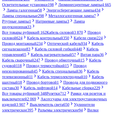
Осветительные установки
198
Люминесцентные лампы
4 665
Лампа галогенная
58
Энергосберегающие лампы
434
Лампы специальные
298
Металлогалогенная лампа
7
Ртутные лампы
1
Натриевые лампы
3
Лампа
индукционная
33
Все товары рубрики
8 162
Кабель силовой
3 870
Провод
силовой
624
Кабель контрольный
350
Кабели связи
224
Провод монтажный
234
Оптический кабель
934
Кабель
сигнализации
83
Кабель силовой гибкий
440
Кабель
управления
65
Кабель нагревательный
57
Витая пара
36
Кабель сварочный
247
Провод обмоточный
15
Кабель
судовой
118
Провод термостойкий
15
Провод
неизолированный
45
Кабель специальный
36
Кабель
телевизионный
11
Кабель термоэлектродный
10
Кабель
шахтный
18
Провод бортовой
1
Провода для подвижного
состава
30
Кабель лифтовой
14
Кабельные сборки
229
Все товары рубрики
8 348
Розетки
712
Рамки для розеток и
выключателей
2 069
Аксессуары для электроустановочных
изделий
3 907
Выключатель света
650
Удлинители
электрические
395
Разъемы электрические
94
Вилки