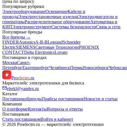
Цена по запросу
Популярные рубрики
Электрооборудование
Освещение
Кабели и
провода
Электроустановочные изделия
Электродвигатели и
генераторы
Распределительное оборудование
Автоматика и
КИП
Электроинструмент
Системы безопасности
Связь и сети
Популярные бренды
Все бренды →
FINDER
Autonics
A-B-B
Legrand
Schneider
Electric
SIEMENS
Световые Технологии
PHOENIX
CONTACT
Delta Electronics
Lovato
Поставщики в городах
Москва
Санкт-
Петербург
Екатеринбург
Челябинск
Пермь
Новосибирск
Чебокса
Pro
electro
.ru
Маркетплейс электротехники для бизнеса
elrekl@yandex.ru
Каталог
Поставщики
Бренды
Прайсы поставщиков
Новости и статьи
Компания
О платформе
Контакты
Вопросы и ответы
Поставщикам
Стать поставщиком
Войти в кабинет
© 2026 Proelectro.ru — маркетплейс электротехники