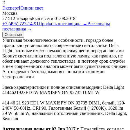
Э
ЭкспертЮнион свет
Москва
27 512 товаров
Был в сети 01.08.2018
+7 (495) 727-14-91
Профиль поставщика →
Все товары
поставщика →
Описание
Учитывая технологические особенности, гораздо более
правильно устанавливать современные светильники Delta
Light , которые имеют немало преимуществ перед аналогами.
Корпус светильника под галогенную лампу, как правило, не
обеспечивает должного теплоотвода, и поэтому срок службы
в нем современного аналога может быть существенно снижен.
А это сделает бесплодными все попытки экономии
электроэнергии.
Здесь характеристики и полное описание модели: Delta Light
4144621923ED1W MAXISPY ON 92735 DIM1 W
414 46 21 923 ED1 W MAXISPY ON 92735 DIM1, белый, 120-
240V 50-60Hz, CRI 90, Галогенные Белый (+2700K), 1620 lm
29 W 56 lm W, накладной потолочный светильник, Delta Light,
Бельгия
Актуализация цены от 02 Jun 2017 г.
Пожалуйста, если вас