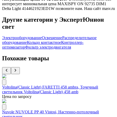
интересует минимальная цена MAXISPY ON 92735 DIM1
Delta Light 4144621923ED1W позвоните нам. Наш сайт masv.ru
Другие категории у ЭкспертЮнион
свет
Электрооборудование
Освещение
Распределительное
оборудование
Кольцо контактное
Контроллер-
оптимизатор
Фильтр электродвигателя
Похожие товары
Voltolina(Classic Light) FARETTI 458 ambra, Точечный
светильник Voltolina(Classic Light) 458 amb
Цена по запросу
Nuvole NUVOLE PP 40 Vistosi, Настенно-потолочный
светильник