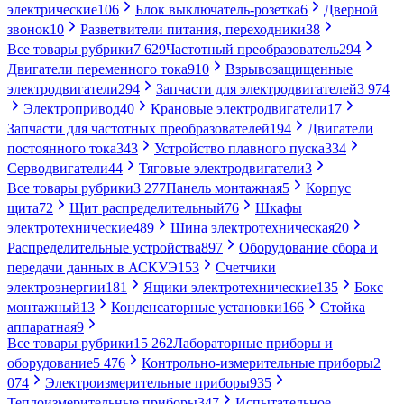
электрические
106
Блок выключатель-розетка
6
Дверной
звонок
10
Разветвители питания, переходники
38
Все товары рубрики
7 629
Частотный преобразователь
294
Двигатели переменного тока
910
Взрывозащищенные
электродвигатели
294
Запчасти для электродвигателей
3 974
Электропривод
40
Крановые электродвигатели
17
Запчасти для частотных преобразователей
194
Двигатели
постоянного тока
343
Устройство плавного пуска
334
Серводвигатели
44
Тяговые электродвигатели
3
Все товары рубрики
3 277
Панель монтажная
5
Корпус
щита
72
Щит распределительный
76
Шкафы
электротехнические
489
Шина электротехническая
20
Распределительные устройства
897
Оборудование сбора и
передачи данных в АСКУЭ
153
Счетчики
электроэнергии
181
Ящики электротехнические
135
Бокс
монтажный
13
Конденсаторные установки
166
Стойка
аппаратная
9
Все товары рубрики
15 262
Лабораторные приборы и
оборудование
5 476
Контрольно-измерительные приборы
2
074
Электроизмерительные приборы
935
Теплоизмерительные приборы
347
Испытательное