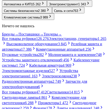
Автоматика и КИП
15 262
Электроинструмент
1 343
Системы безопасности
2 380
Связь и сети
763
Климатические системы
3 989
Ничего не нашлось
Бренды
→
Поставщики
→
Тендеры
→
Все товары рубрики
126 276
Электростанции, генераторы
1 265
Высоковольтное оборудование
3 845
Релейная защита и
автоматика
17 386
Коммутационные аппараты
4 256
Пусковые устройства
282
Молниезащита и заземление
748
Устройства защитного отключения
9 456
Кабеленесущие
системы
1 724
Кабельная арматура
4 969
Электромонтажные изделия
527
Устройства
электропитания
1 163
Электроизоляция
238
Радиоэлектронная аппаратура
2 749
Запчасти для
электрооборудования
6
Все товары рубрики
47 412
Светильники
14 815
Светодиодные лампы
4 861
Комплектующие для
светотехники
6 288
Прожекторы
1 472
Светодиодное
освещение
2 259
Фонари
178
Лампы накаливания
1 248