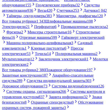
оборудование
155
Геодезические приборы
32
Средства
автоматизации
936
Весы
420
Счетчики
253
Датчики
1 042
Таймеры, секундомеры
383
Манометры, диафрагмы
120
Все товары рубрики
1 343
Шлифовальные машины
108
Электродрели
21
Перфоратор
6
Промышленные пылесосы
2
Фрезеры
2
Миксеры строительные
16
Строительные
фены
16
Отрезные машины
599
Гайковерт электрический
Машина полировально-шлифовальная
3
Садовый
измельчитель
1
Клеевые пистолеты
6
Прессы
электрические
53
Точила
14
Полировальная машина
2
Мультипликатор
12
Заклепочник электрический
1
Молотки
электрические
2
Все товары рубрики
2 380
Пожарное оборудование
197
Защитные конструкции
187
Аварийно-спасательные
средства
289
Средства индивидуальной защиты
303
Дорожное оборудование
73
Системы видеонаблюдения
126
Системы охраны, сигнализация
266
Системы контроля и
управления доступом
837
Защита информации
32
Знаки
безопасности
8
Охранные спецсредства
9
Обслуживание
охранных систем, пожарной защиты
3