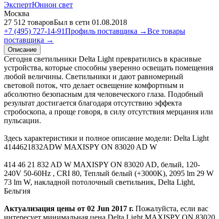
ЭкспертЮнион свет
Москва
27 512 товаров
Был в сети 01.08.2018
+7 (495) 727-14-91
Профиль поставщика →
Все товары
поставщика →
Описание
Сегодня светильники Delta Light превратились в красивые
устройства, которые способны уверенно освещать помещения
любой величины. Светильники и дают равномерный
световой поток, что делает освещение комфортным и
абсолютно безопасным для человеческого глаза. Подобный
результат достигается благодаря отсутствию эффекта
стробоскопа, а проще говоря, в силу отсутствия мерцания или
пульсации.
Здесь характеристики и полное описание модели: Delta Light
4144621832ADW MAXISPY ON 83020 AD W
414 46 21 832 AD W MAXISPY ON 83020 AD, белый, 120-
240V 50-60Hz , CRI 80, Теплый белый (+3000K), 2095 lm 29 W
73 lm W, накладной потолочный светильник, Delta Light,
Бельгия
Актуализация цены от 02 Jun 2017 г.
Пожалуйста, если вас
интересует минимальная цена Delta Light MAXISPY ON 83020