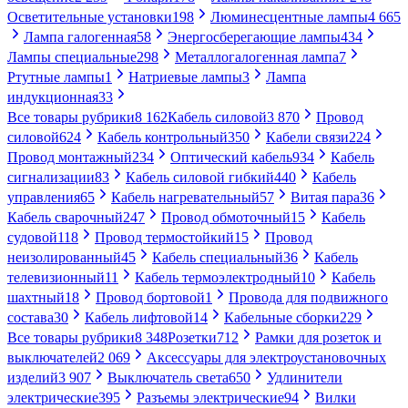
Осветительные установки
198
Люминесцентные лампы
4 665
Лампа галогенная
58
Энергосберегающие лампы
434
Лампы специальные
298
Металлогалогенная лампа
7
Ртутные лампы
1
Натриевые лампы
3
Лампа
индукционная
33
Все товары рубрики
8 162
Кабель силовой
3 870
Провод
силовой
624
Кабель контрольный
350
Кабели связи
224
Провод монтажный
234
Оптический кабель
934
Кабель
сигнализации
83
Кабель силовой гибкий
440
Кабель
управления
65
Кабель нагревательный
57
Витая пара
36
Кабель сварочный
247
Провод обмоточный
15
Кабель
судовой
118
Провод термостойкий
15
Провод
неизолированный
45
Кабель специальный
36
Кабель
телевизионный
11
Кабель термоэлектродный
10
Кабель
шахтный
18
Провод бортовой
1
Провода для подвижного
состава
30
Кабель лифтовой
14
Кабельные сборки
229
Все товары рубрики
8 348
Розетки
712
Рамки для розеток и
выключателей
2 069
Аксессуары для электроустановочных
изделий
3 907
Выключатель света
650
Удлинители
электрические
395
Разъемы электрические
94
Вилки