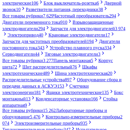
электрические
106
Блок выключатель-розетка
6
Дверной
звонок
10
Разветвители питания, переходники
38
Все товары рубрики
7 629
Частотный преобразователь
294
Двигатели переменного тока
910
Взрывозащищенные
электродвигатели
294
Запчасти для электродвигателей
3 974
Электропривод
40
Крановые электродвигатели
17
Запчасти для частотных преобразователей
194
Двигатели
постоянного тока
343
Устройство плавного пуска
334
Серводвигатели
44
Тяговые электродвигатели
3
Все товары рубрики
3 277
Панель монтажная
5
Корпус
щита
72
Щит распределительный
76
Шкафы
электротехнические
489
Шина электротехническая
20
Распределительные устройства
897
Оборудование сбора и
передачи данных в АСКУЭ
153
Счетчики
электроэнергии
181
Ящики электротехнические
135
Бокс
монтажный
13
Конденсаторные установки
166
Стойка
аппаратная
9
Все товары рубрики
15 262
Лабораторные приборы и
оборудование
5 476
Контрольно-измерительные приборы
2
074
Электроизмерительные приборы
935
Теплоизмерительные приборы
347
Испытательное