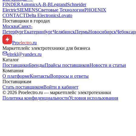
FINDER
Autonics
A-B-B
Legrand
Schneider
Electric
SIEMENS
Световые Технологии
PHOENIX
CONTACT
Delta Electronics
Lovato
Поставщики в городах
Москва
Санкт-
Петербург
Екатеринбург
Челябинск
Пермь
Новосибирск
Чебокса
Pro
electro
.ru
Маркетплейс электротехники для бизнеса
elrekl@yandex.ru
Каталог
Поставщики
Бренды
Прайсы поставщиков
Новости и статьи
Компания
О платформе
Контакты
Вопросы и ответы
Поставщикам
Стать поставщиком
Войти в кабинет
© 2026 Proelectro.ru — маркетплейс электротехники
Политика конфиденциальности
Условия использования