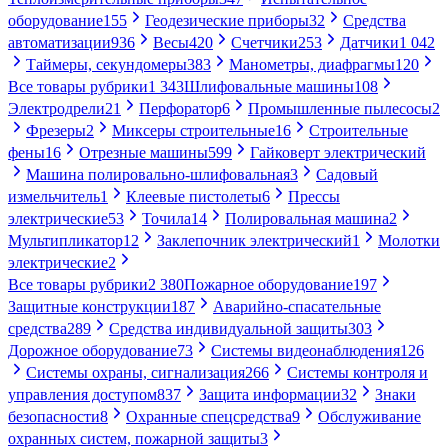
оборудование
155
Геодезические приборы
32
Средства
автоматизации
936
Весы
420
Счетчики
253
Датчики
1 042
Таймеры, секундомеры
383
Манометры, диафрагмы
120
Все товары рубрики
1 343
Шлифовальные машины
108
Электродрели
21
Перфоратор
6
Промышленные пылесосы
2
Фрезеры
2
Миксеры строительные
16
Строительные
фены
16
Отрезные машины
599
Гайковерт электрический
Машина полировально-шлифовальная
3
Садовый
измельчитель
1
Клеевые пистолеты
6
Прессы
электрические
53
Точила
14
Полировальная машина
2
Мультипликатор
12
Заклепочник электрический
1
Молотки
электрические
2
Все товары рубрики
2 380
Пожарное оборудование
197
Защитные конструкции
187
Аварийно-спасательные
средства
289
Средства индивидуальной защиты
303
Дорожное оборудование
73
Системы видеонаблюдения
126
Системы охраны, сигнализация
266
Системы контроля и
управления доступом
837
Защита информации
32
Знаки
безопасности
8
Охранные спецсредства
9
Обслуживание
охранных систем, пожарной защиты
3