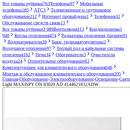
Все товары рубрики
763
Телефоны
97
Мобильные
телефоны
185
АТС
3
Телевизионное и спутниковое
оборудование
212
Интернет провайдеры
1
Телефония
32
Обслуживание средств связи
13
Все товары рубрики
3 989
Вентиляция
113
Кондиционеры
1
948
Котлы отопления
474
Радиаторы отопления, батареи
91
Водонагреватели
28
Баки, гидроаккумуляторы
2
Воздушное отопление
97
Теплый пол и кабельные системы
отопления
162
Печи
34
Обогреватели
3
Очистители
воздуха
24
Отопительное оборудование
63
Комплектующие для климатического оборудования
646
Монтаж и обслуживание климатического оборудования
205
Главная
›
Оборудование
›
Электрооборудование
›
Освещение
›
Свет
Light MAXISPY ON 83020 AD 4144621832ADW