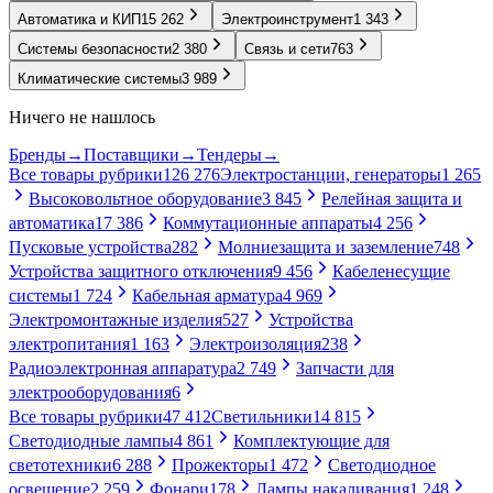
Автоматика и КИП
15 262
Электроинструмент
1 343
Системы безопасности
2 380
Связь и сети
763
Климатические системы
3 989
Ничего не нашлось
Бренды
→
Поставщики
→
Тендеры
→
Все товары рубрики
126 276
Электростанции, генераторы
1 265
Высоковольтное оборудование
3 845
Релейная защита и
автоматика
17 386
Коммутационные аппараты
4 256
Пусковые устройства
282
Молниезащита и заземление
748
Устройства защитного отключения
9 456
Кабеленесущие
системы
1 724
Кабельная арматура
4 969
Электромонтажные изделия
527
Устройства
электропитания
1 163
Электроизоляция
238
Радиоэлектронная аппаратура
2 749
Запчасти для
электрооборудования
6
Все товары рубрики
47 412
Светильники
14 815
Светодиодные лампы
4 861
Комплектующие для
светотехники
6 288
Прожекторы
1 472
Светодиодное
освещение
2 259
Фонари
178
Лампы накаливания
1 248