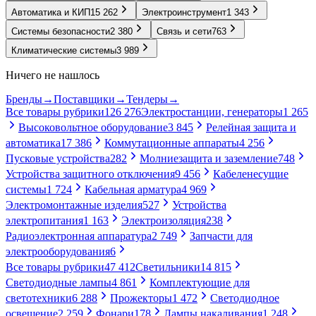
Автоматика и КИП
15 262
Электроинструмент
1 343
Системы безопасности
2 380
Связь и сети
763
Климатические системы
3 989
Ничего не нашлось
Бренды
→
Поставщики
→
Тендеры
→
Все товары рубрики
126 276
Электростанции, генераторы
1 265
Высоковольтное оборудование
3 845
Релейная защита и
автоматика
17 386
Коммутационные аппараты
4 256
Пусковые устройства
282
Молниезащита и заземление
748
Устройства защитного отключения
9 456
Кабеленесущие
системы
1 724
Кабельная арматура
4 969
Электромонтажные изделия
527
Устройства
электропитания
1 163
Электроизоляция
238
Радиоэлектронная аппаратура
2 749
Запчасти для
электрооборудования
6
Все товары рубрики
47 412
Светильники
14 815
Светодиодные лампы
4 861
Комплектующие для
светотехники
6 288
Прожекторы
1 472
Светодиодное
освещение
2 259
Фонари
178
Лампы накаливания
1 248