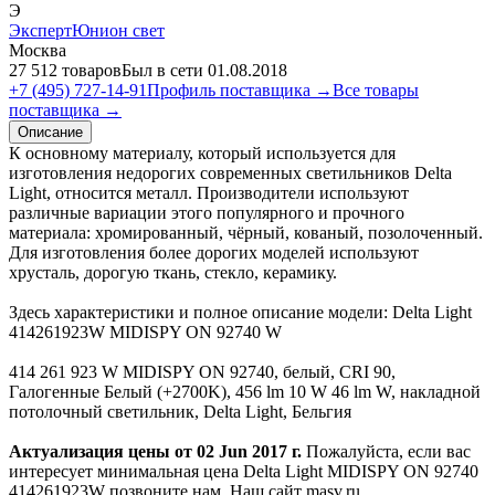
Э
ЭкспертЮнион свет
Москва
27 512 товаров
Был в сети 01.08.2018
+7 (495) 727-14-91
Профиль поставщика →
Все товары
поставщика →
Описание
К основному материалу, который используется для
изготовления недорогих современных светильников Delta
Light, относится металл. Производители используют
различные вариации этого популярного и прочного
материала: хромированный, чёрный, кованый, позолоченный.
Для изготовления более дорогих моделей используют
хрусталь, дорогую ткань, стекло, керамику.
Здесь характеристики и полное описание модели: Delta Light
414261923W MIDISPY ON 92740 W
414 261 923 W MIDISPY ON 92740, белый, CRI 90,
Галогенные Белый (+2700K), 456 lm 10 W 46 lm W, накладной
потолочный светильник, Delta Light, Бельгия
Актуализация цены от 02 Jun 2017 г.
Пожалуйста, если вас
интересует минимальная цена Delta Light MIDISPY ON 92740
414261923W позвоните нам. Наш сайт masv.ru