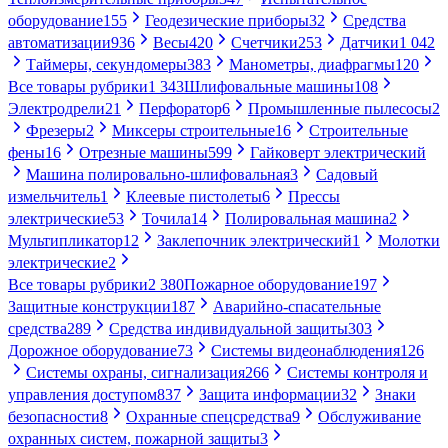
оборудование
155
Геодезические приборы
32
Средства
автоматизации
936
Весы
420
Счетчики
253
Датчики
1 042
Таймеры, секундомеры
383
Манометры, диафрагмы
120
Все товары рубрики
1 343
Шлифовальные машины
108
Электродрели
21
Перфоратор
6
Промышленные пылесосы
2
Фрезеры
2
Миксеры строительные
16
Строительные
фены
16
Отрезные машины
599
Гайковерт электрический
Машина полировально-шлифовальная
3
Садовый
измельчитель
1
Клеевые пистолеты
6
Прессы
электрические
53
Точила
14
Полировальная машина
2
Мультипликатор
12
Заклепочник электрический
1
Молотки
электрические
2
Все товары рубрики
2 380
Пожарное оборудование
197
Защитные конструкции
187
Аварийно-спасательные
средства
289
Средства индивидуальной защиты
303
Дорожное оборудование
73
Системы видеонаблюдения
126
Системы охраны, сигнализация
266
Системы контроля и
управления доступом
837
Защита информации
32
Знаки
безопасности
8
Охранные спецсредства
9
Обслуживание
охранных систем, пожарной защиты
3