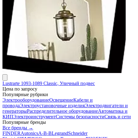
Lustrarte 1093-1089 Classic, Уличный подвес
Цена по запросу
Популярные рубрики
Электрооборудование
Освещение
Кабели и
провода
Электроустановочные изделия
Электродвигатели и
генераторы
Распределительное оборудование
Автоматика и
КИП
Электроинструмент
Системы безопасности
Связь и сети
Популярные бренды
Все бренды →
FINDER
Autonics
A-B-B
Legrand
Schneider