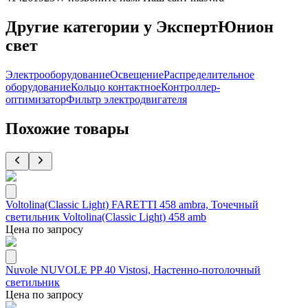
Другие категории у ЭкспертЮнион
свет
Электрооборудование
Освещение
Распределительное
оборудование
Кольцо контактное
Контроллер-
оптимизатор
Фильтр электродвигателя
Похожие товары
Voltolina(Classic Light) FARETTI 458 ambra, Точечный
светильник Voltolina(Classic Light) 458 amb
Цена по запросу
Nuvole NUVOLE PP 40 Vistosi, Настенно-потолочный
светильник
Цена по запросу