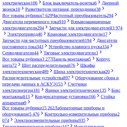
электрические
106
Блок выключатель-розетка
6
Дверной
звонок
10
Разветвители питания, переходники
38
Все товары рубрики
7 629
Частотный преобразователь
294
Двигатели переменного тока
910
Взрывозащищенные
электродвигатели
294
Запчасти для электродвигателей
3 974
Электропривод
40
Крановые электродвигатели
17
Запчасти для частотных преобразователей
194
Двигатели
постоянного тока
343
Устройство плавного пуска
334
Серводвигатели
44
Тяговые электродвигатели
3
Все товары рубрики
3 277
Панель монтажная
5
Корпус
щита
72
Щит распределительный
76
Шкафы
электротехнические
489
Шина электротехническая
20
Распределительные устройства
897
Оборудование сбора и
передачи данных в АСКУЭ
153
Счетчики
электроэнергии
181
Ящики электротехнические
135
Бокс
монтажный
13
Конденсаторные установки
166
Стойка
аппаратная
9
Все товары рубрики
15 262
Лабораторные приборы и
оборудование
5 476
Контрольно-измерительные приборы
2
074
Электроизмерительные приборы
935
Теплоизмерительные приборы
347
Испытательное