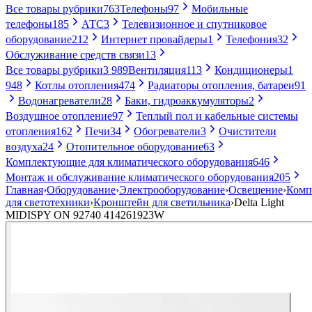
Все товары рубрики
763
Телефоны
97
Мобильные
телефоны
185
АТС
3
Телевизионное и спутниковое
оборудование
212
Интернет провайдеры
1
Телефония
32
Обслуживание средств связи
13
Все товары рубрики
3 989
Вентиляция
113
Кондиционеры
1
948
Котлы отопления
474
Радиаторы отопления, батареи
91
Водонагреватели
28
Баки, гидроаккумуляторы
2
Воздушное отопление
97
Теплый пол и кабельные системы
отопления
162
Печи
34
Обогреватели
3
Очистители
воздуха
24
Отопительное оборудование
63
Комплектующие для климатического оборудования
646
Монтаж и обслуживание климатического оборудования
205
Главная
›
Оборудование
›
Электрооборудование
›
Освещение
›
Комп
для светотехники
›
Кронштейн для светильника
›
Delta Light
MIDISPY ON 92740 414261923W