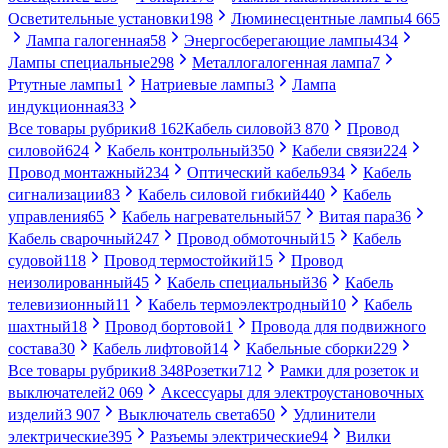
Осветительные установки
198
Люминесцентные лампы
4 665
Лампа галогенная
58
Энергосберегающие лампы
434
Лампы специальные
298
Металлогалогенная лампа
7
Ртутные лампы
1
Натриевые лампы
3
Лампа
индукционная
33
Все товары рубрики
8 162
Кабель силовой
3 870
Провод
силовой
624
Кабель контрольный
350
Кабели связи
224
Провод монтажный
234
Оптический кабель
934
Кабель
сигнализации
83
Кабель силовой гибкий
440
Кабель
управления
65
Кабель нагревательный
57
Витая пара
36
Кабель сварочный
247
Провод обмоточный
15
Кабель
судовой
118
Провод термостойкий
15
Провод
неизолированный
45
Кабель специальный
36
Кабель
телевизионный
11
Кабель термоэлектродный
10
Кабель
шахтный
18
Провод бортовой
1
Провода для подвижного
состава
30
Кабель лифтовой
14
Кабельные сборки
229
Все товары рубрики
8 348
Розетки
712
Рамки для розеток и
выключателей
2 069
Аксессуары для электроустановочных
изделий
3 907
Выключатель света
650
Удлинители
электрические
395
Разъемы электрические
94
Вилки