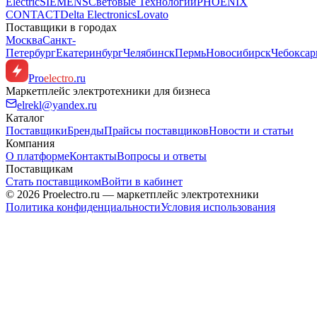
Electric
SIEMENS
Световые Технологии
PHOENIX
CONTACT
Delta Electronics
Lovato
Поставщики в городах
Москва
Санкт-
Петербург
Екатеринбург
Челябинск
Пермь
Новосибирск
Чебокса
Pro
electro
.ru
Маркетплейс электротехники для бизнеса
elrekl@yandex.ru
Каталог
Поставщики
Бренды
Прайсы поставщиков
Новости и статьи
Компания
О платформе
Контакты
Вопросы и ответы
Поставщикам
Стать поставщиком
Войти в кабинет
© 2026 Proelectro.ru — маркетплейс электротехники
Политика конфиденциальности
Условия использования