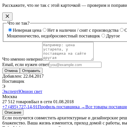
Расскажите, что не так с этой карточкой — проверим и поправ
Что не так?
Неверная цена
Нет в наличии / снят с производства
О
Мошенничество, недобросовестный поставщик
Другое
Что именно неверно
Email, если нужен ответ
Отмена
Отправить
Добавлен:
22.04.2017
Поставщик
Э
ЭкспертЮнион свет
Москва
27 512 товаров
Был в сети 01.08.2018
+7 (495) 727-14-91
Профиль поставщика →
Все товары поставщ
Описание
Если получится совместить архитектурные и дизайнерские реше
блаженство. Ваша жизнь изменится, приход домой с работы, в