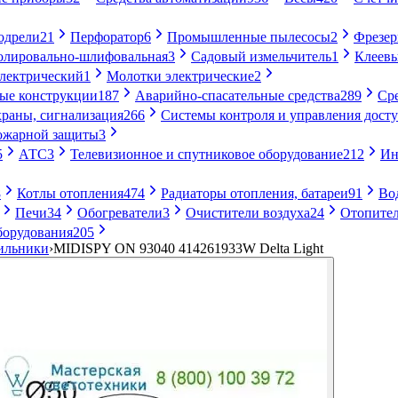
одрели
21
Перфоратор
6
Промышленные пылесосы
2
Фрезе
лировально-шлифовальная
3
Садовый измельчитель
1
Клеевы
электрический
1
Молотки электрические
2
ые конструкции
187
Аварийно-спасательные средства
289
Ср
раны, сигнализация
266
Системы контроля и управления дост
ожарной защиты
3
5
АТС
3
Телевизионное и спутниковое оборудование
212
Ин
8
Котлы отопления
474
Радиаторы отопления, батареи
91
Во
Печи
34
Обогреватели
3
Очистители воздуха
24
Отопител
борудования
205
ильники
›
MIDISPY ON 93040 414261933W Delta Light