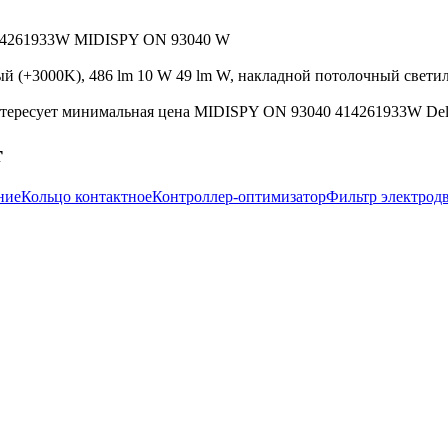
t 414261933W MIDISPY ON 93040 W
 (+3000K), 486 lm 10 W 49 lm W, накладной потолочный светильн
тересует минимальная цена MIDISPY ON 93040 414261933W Delta
т
ние
Кольцо контактное
Контроллер-оптимизатор
Фильтр электрод