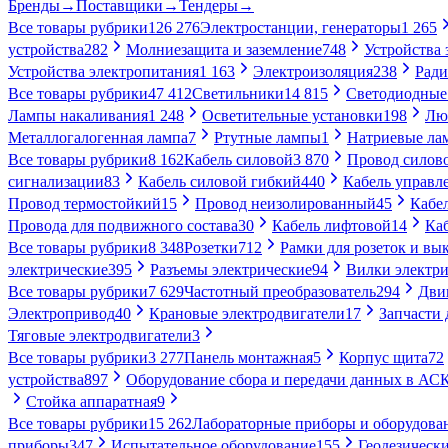
Бренды
→
Поставщики
→
Тендеры
→
Все товары рубрики
126 276
Электростанции, генераторы
1 265
устройства
282
Молниезащита и заземление
748
Устройства
Устройства электропитания
1 163
Электроизоляция
238
Ради
Все товары рубрики
47 412
Светильники
14 815
Светодиодные
Лампы накаливания
1 248
Осветительные установки
198
Лю
Металлогалогенная лампа
7
Ртутные лампы
1
Натриевые ла
Все товары рубрики
8 162
Кабель силовой
3 870
Провод силов
сигнализации
83
Кабель силовой гибкий
440
Кабель управл
Провод термостойкий
15
Провод неизолированный
45
Кабе
Провода для подвижного состава
30
Кабель лифтовой
14
Ка
Все товары рубрики
8 348
Розетки
712
Рамки для розеток и вы
электрические
395
Разъемы электрические
94
Вилки электри
Все товары рубрики
7 629
Частотный преобразователь
294
Дви
Электропривод
40
Крановые электродвигатели
17
Запчасти 
Тяговые электродвигатели
3
Все товары рубрики
3 277
Панель монтажная
5
Корпус щита
72
устройства
897
Оборудование сбора и передачи данных в А
Стойка аппаратная
9
Все товары рубрики
15 262
Лабораторные приборы и оборудова
приборы
347
Испытательное оборудование
155
Геодезическ