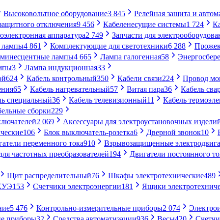
Высоковольтное оборудование
3 845
Релейная защита и автом
 защитного отключения
9 456
Кабеленесущие системы
1 724
К
оэлектронная аппаратура
2 749
Запчасти для электрооборудова
 лампы
4 861
Комплектующие для светотехники
6 288
Проже
минесцентные лампы
4 665
Лампа галогенная
58
Энергосбер
мпы
3
Лампа индукционная
33
ой
624
Кабель контрольный
350
Кабели связи
224
Провод м
ения
65
Кабель нагревательный
57
Витая пара
36
Кабель сва
ль специальный
36
Кабель телевизионный
11
Кабель термоэл
бельные сборки
229
ключателей
2 069
Аксессуары для электроустановочных издели
ческие
106
Блок выключатель-розетка
6
Дверной звонок
10
гатели переменного тока
910
Взрывозащищенные электродвига
для частотных преобразователей
194
Двигатели постоянного то
Щит распределительный
76
Шкафы электротехнические
489
СКУЭ
153
Счетчики электроэнергии
181
Ящики электротехнич
ние
5 476
Контрольно-измерительные приборы
2 074
Электро
ие приборы
32
Средства автоматизации
936
Весы
420
Счетч