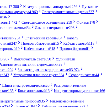
атика
17 386
Коммутационные аппараты
4 256
Пусковые
абельная арматура
4 969
Электромонтажные изделия
527
ния
6
кторы
1 472
Светодиодное освещение
2 259
Фонари
178
егающие лампы
434
Лампы специальные
298
онтажный
234
Оптический кабель
934
Кабель
рочный
247
Провод обмоточный
15
Кабель судовой
118
ектродный
10
Кабель шахтный
18
Провод бортовой
1
й
3 907
Выключатель света
650
Удлинители
Разветвители питания, переходники
38
тели
294
Запчасти для электродвигателей
3 974
ка
343
Устройство плавного пуска
334
Серводвигатели
44
Шина электротехническая
20
Распределительные
еские
135
Бокс монтажный
13
Конденсаторные установки
166
измерительные приборы
935
Теплоизмерительные
ики
253
Датчики
1 042
Таймеры, секундомеры
383