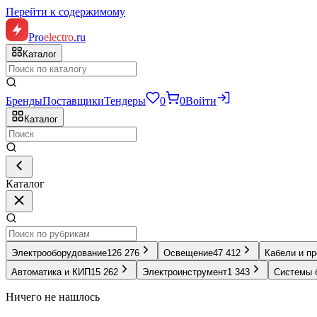
Перейти к содержимому
Pro
electro
.ru
Каталог
Бренды
Поставщики
Тендеры
0
0
Войти
Каталог
Каталог
Электрооборудование
126 276
Освещение
47 412
Кабели и п
Автоматика и КИП
15 262
Электроинструмент
1 343
Системы 
Ничего не нашлось