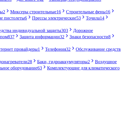
ры
2
Миксеры строительные
16
Строительные фены
16
е пистолеты
6
Прессы электрические
53
Точила
14
едства индивидуальной защиты
303
Дорожное
упом
837
Защита информации
32
Знаки безопасности
8
тернет провайдеры
1
Телефония
32
Обслуживание средств
донагреватели
28
Баки, гидроаккумуляторы
2
Воздушное
ьное оборудование
63
Комплектующие для климатического