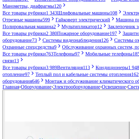
Манометры, диафрагмы
120
Все товары рубрики
1 343
Шлифовальные машины
108
Электр
Отрезные машины
599
Гайковерт электрический
Машина по
Полировальная машина
2
Мультипликатор
12
Заклепочник 
Все товары рубрики
2 380
Пожарное оборудование
197
Защитн
оборудование
73
Системы видеонаблюдения
126
Системы ох
Охранные спецсредства
9
Обслуживание охранных систем, п
Все товары рубрики
763
Телефоны
97
Мобильные телефоны
18
связи
13
Все товары рубрики
3 989
Вентиляция
113
Кондиционеры
1 94
отопление
97
Теплый пол и кабельные системы отопления
162
оборудования
646
Монтаж и обслуживание климатического о
Главная
›
Оборудование
›
Электрооборудование
›
Освещение
›
Свет