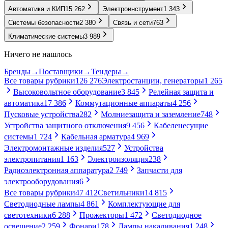
Автоматика и КИП
15 262
Электроинструмент
1 343
Системы безопасности
2 380
Связь и сети
763
Климатические системы
3 989
Ничего не нашлось
Бренды
→
Поставщики
→
Тендеры
→
Все товары рубрики
126 276
Электростанции, генераторы
1 265
Высоковольтное оборудование
3 845
Релейная защита и
автоматика
17 386
Коммутационные аппараты
4 256
Пусковые устройства
282
Молниезащита и заземление
748
Устройства защитного отключения
9 456
Кабеленесущие
системы
1 724
Кабельная арматура
4 969
Электромонтажные изделия
527
Устройства
электропитания
1 163
Электроизоляция
238
Радиоэлектронная аппаратура
2 749
Запчасти для
электрооборудования
6
Все товары рубрики
47 412
Светильники
14 815
Светодиодные лампы
4 861
Комплектующие для
светотехники
6 288
Прожекторы
1 472
Светодиодное
освещение
2 259
Фонари
178
Лампы накаливания
1 248