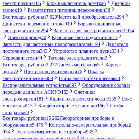
электрические
106
Блок выключатель-розетка
6
Дверной
звонок
10
Разветвители питания, переходники
38
Все товары рубрики
7 629
Частотный преобразователь
294
Двигатели переменного тока
910
Взрывозащищенные
электродвигатели
294
Запчасти для электродвигателей
3 974
Электропривод
40
Крановые электродвигатели
17
Запчасти для частотных преобразователей
194
Двигатели
постоянного тока
343
Устройство плавного пуска
334
Серводвигатели
44
Тяговые электродвигатели
3
Все товары рубрики
3 277
Панель монтажная
5
Корпус
щита
72
Щит распределительный
76
Шкафы
электротехнические
489
Шина электротехническая
20
Распределительные устройства
897
Оборудование сбора и
передачи данных в АСКУЭ
153
Счетчики
электроэнергии
181
Ящики электротехнические
135
Бокс
монтажный
13
Конденсаторные установки
166
Стойка
аппаратная
9
Все товары рубрики
15 262
Лабораторные приборы и
оборудование
5 476
Контрольно-измерительные приборы
2
074
Электроизмерительные приборы
935
Теплоизмерительные приборы
347
Испытательное