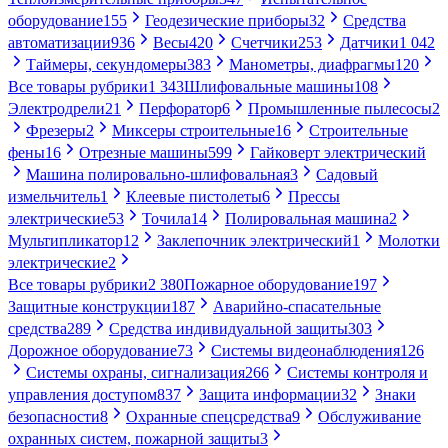
оборудование
155
Геодезические приборы
32
Средства
автоматизации
936
Весы
420
Счетчики
253
Датчики
1 042
Таймеры, секундомеры
383
Манометры, диафрагмы
120
Все товары рубрики
1 343
Шлифовальные машины
108
Электродрели
21
Перфоратор
6
Промышленные пылесосы
2
Фрезеры
2
Миксеры строительные
16
Строительные
фены
16
Отрезные машины
599
Гайковерт электрический
Машина полировально-шлифовальная
3
Садовый
измельчитель
1
Клеевые пистолеты
6
Прессы
электрические
53
Точила
14
Полировальная машина
2
Мультипликатор
12
Заклепочник электрический
1
Молотки
электрические
2
Все товары рубрики
2 380
Пожарное оборудование
197
Защитные конструкции
187
Аварийно-спасательные
средства
289
Средства индивидуальной защиты
303
Дорожное оборудование
73
Системы видеонаблюдения
126
Системы охраны, сигнализация
266
Системы контроля и
управления доступом
837
Защита информации
32
Знаки
безопасности
8
Охранные спецсредства
9
Обслуживание
охранных систем, пожарной защиты
3