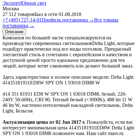
ЭкспертЮнион свет
Москва
27 512 товаров
Был в сети 01.08.2018
+7 (495) 727-14-91
Профиль поставщика →
Все товары
поставщика →
Описание
Компания по большей части специализируются на
производстве современных светильниковDelta Light, которые
подойдут практически под все виды потолков. Прекрасный
элегантный стиль в сочетании с европейским и качеством и
доступной ценой просто идеальное предложение для тех
людей, которые хотят сэкономить или делают большой заказ.
Здесь характеристики и полное описание модели: Delta Light
41435181931ED8W SPY ON 1 93018 DIM8 W
414 351 81931 ED8 W SPY ON 1 93018 DIM8, белый, 220-
240V 50-60Hz, CRI 90, Теплый белый (+3000K), 488 lm 11 W
46 lm W, настенно-потолочный накладной светильник, Delta
Light, Бельгия
Актуализация цены от 02 Jun 2017 г.
Пожалуйста, если вас
интересует минимальная цена 41435181931ED8W Delta Light
SPY ON 1 93018 DIM8 позвоните нам. Наш сайт masv.ru