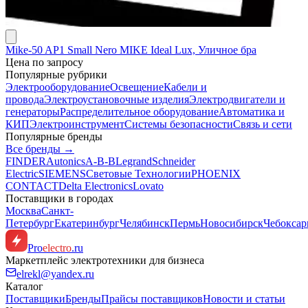
Mike-50 AP1 Small Nero MIKE Ideal Lux, Уличное бра
Цена по запросу
Популярные рубрики
Электрооборудование
Освещение
Кабели и
провода
Электроустановочные изделия
Электродвигатели и
генераторы
Распределительное оборудование
Автоматика и
КИП
Электроинструмент
Системы безопасности
Связь и сети
Популярные бренды
Все бренды →
FINDER
Autonics
A-B-B
Legrand
Schneider
Electric
SIEMENS
Световые Технологии
PHOENIX
CONTACT
Delta Electronics
Lovato
Поставщики в городах
Москва
Санкт-
Петербург
Екатеринбург
Челябинск
Пермь
Новосибирск
Чебокса
Pro
electro
.ru
Маркетплейс электротехники для бизнеса
elrekl@yandex.ru
Каталог
Поставщики
Бренды
Прайсы поставщиков
Новости и статьи