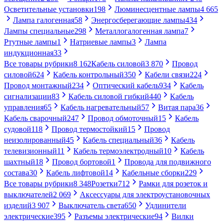
Осветительные установки
198
Люминесцентные лампы
4 665
Лампа галогенная
58
Энергосберегающие лампы
434
Лампы специальные
298
Металлогалогенная лампа
7
Ртутные лампы
1
Натриевые лампы
3
Лампа
индукционная
33
Все товары рубрики
8 162
Кабель силовой
3 870
Провод
силовой
624
Кабель контрольный
350
Кабели связи
224
Провод монтажный
234
Оптический кабель
934
Кабель
сигнализации
83
Кабель силовой гибкий
440
Кабель
управления
65
Кабель нагревательный
57
Витая пара
36
Кабель сварочный
247
Провод обмоточный
15
Кабель
судовой
118
Провод термостойкий
15
Провод
неизолированный
45
Кабель специальный
36
Кабель
телевизионный
11
Кабель термоэлектродный
10
Кабель
шахтный
18
Провод бортовой
1
Провода для подвижного
состава
30
Кабель лифтовой
14
Кабельные сборки
229
Все товары рубрики
8 348
Розетки
712
Рамки для розеток и
выключателей
2 069
Аксессуары для электроустановочных
изделий
3 907
Выключатель света
650
Удлинители
электрические
395
Разъемы электрические
94
Вилки