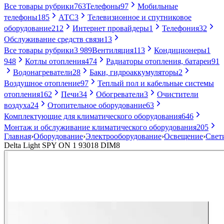
Все товары рубрики
763
Телефоны
97
Мобильные
телефоны
185
АТС
3
Телевизионное и спутниковое
оборудование
212
Интернет провайдеры
1
Телефония
32
Обслуживание средств связи
13
Все товары рубрики
3 989
Вентиляция
113
Кондиционеры
1
948
Котлы отопления
474
Радиаторы отопления, батареи
91
Водонагреватели
28
Баки, гидроаккумуляторы
2
Воздушное отопление
97
Теплый пол и кабельные системы
отопления
162
Печи
34
Обогреватели
3
Очистители
воздуха
24
Отопительное оборудование
63
Комплектующие для климатического оборудования
646
Монтаж и обслуживание климатического оборудования
205
Главная
›
Оборудование
›
Электрооборудование
›
Освещение
›
Свет
Delta Light SPY ON 1 93018 DIM8