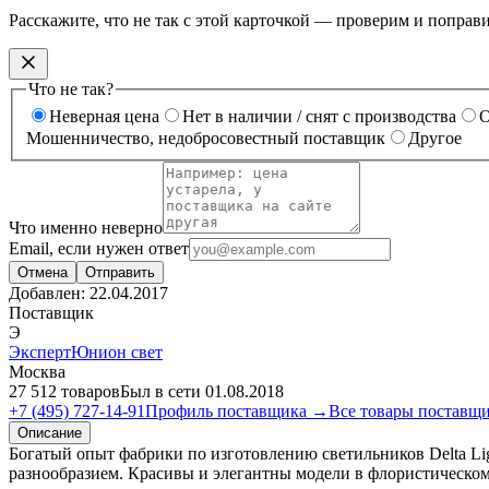
Расскажите, что не так с этой карточкой — проверим и поправ
Что не так?
Неверная цена
Нет в наличии / снят с производства
О
Мошенничество, недобросовестный поставщик
Другое
Что именно неверно
Email, если нужен ответ
Отмена
Отправить
Добавлен:
22.04.2017
Поставщик
Э
ЭкспертЮнион свет
Москва
27 512 товаров
Был в сети 01.08.2018
+7 (495) 727-14-91
Профиль поставщика →
Все товары поставщ
Описание
Богатый опыт фабрики по изготовлению светильников Delta Li
разнообразием. Красивы и элегантны модели в флористическом 