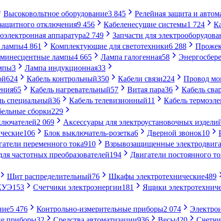
Высоковольтное оборудование
3 845
Релейная защита и автом
 защитного отключения
9 456
Кабеленесущие системы
1 724
К
оэлектронная аппаратура
2 749
Запчасти для электрооборудова
 лампы
4 861
Комплектующие для светотехники
6 288
Проже
минесцентные лампы
4 665
Лампа галогенная
58
Энергосбер
мпы
3
Лампа индукционная
33
ой
624
Кабель контрольный
350
Кабели связи
224
Провод м
ения
65
Кабель нагревательный
57
Витая пара
36
Кабель сва
ль специальный
36
Кабель телевизионный
11
Кабель термоэл
бельные сборки
229
ключателей
2 069
Аксессуары для электроустановочных издели
ческие
106
Блок выключатель-розетка
6
Дверной звонок
10
гатели переменного тока
910
Взрывозащищенные электродвига
для частотных преобразователей
194
Двигатели постоянного то
Щит распределительный
76
Шкафы электротехнические
489
СКУЭ
153
Счетчики электроэнергии
181
Ящики электротехнич
ние
5 476
Контрольно-измерительные приборы
2 074
Электро
ие приборы
32
Средства автоматизации
936
Весы
420
Счетч