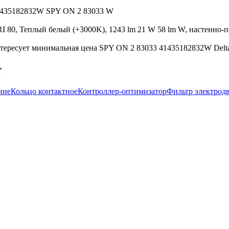
 41435182832W SPY ON 2 83033 W
I 80, Теплый белый (+3000K), 1243 lm 21 W 58 lm W, настенно-п
тересует минимальная цена SPY ON 2 83033 41435182832W Delta 
т
ние
Кольцо контактное
Контроллер-оптимизатор
Фильтр электрод