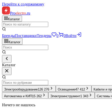
Перейти к содержимому
Pro
electro
.ru
Каталог
Бренды
Поставщики
Тендеры
0
0
Войти
Каталог
Каталог
Электрооборудование
126 276
Освещение
47 412
Кабели и п
Автоматика и КИП
15 262
Электроинструмент
1 343
Системы 
Ничего не нашлось