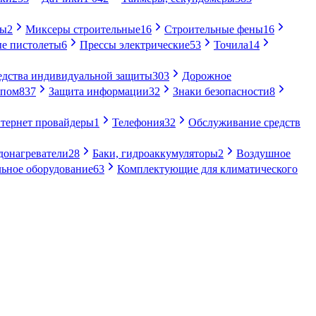
ры
2
Миксеры строительные
16
Строительные фены
16
е пистолеты
6
Прессы электрические
53
Точила
14
едства индивидуальной защиты
303
Дорожное
упом
837
Защита информации
32
Знаки безопасности
8
тернет провайдеры
1
Телефония
32
Обслуживание средств
донагреватели
28
Баки, гидроаккумуляторы
2
Воздушное
ьное оборудование
63
Комплектующие для климатического