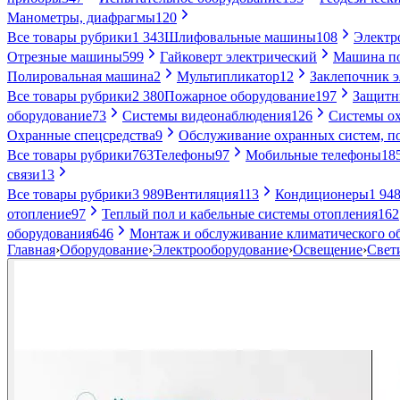
Манометры, диафрагмы
120
Все товары рубрики
1 343
Шлифовальные машины
108
Электр
Отрезные машины
599
Гайковерт электрический
Машина по
Полировальная машина
2
Мультипликатор
12
Заклепочник 
Все товары рубрики
2 380
Пожарное оборудование
197
Защитн
оборудование
73
Системы видеонаблюдения
126
Системы ох
Охранные спецсредства
9
Обслуживание охранных систем, п
Все товары рубрики
763
Телефоны
97
Мобильные телефоны
18
связи
13
Все товары рубрики
3 989
Вентиляция
113
Кондиционеры
1 94
отопление
97
Теплый пол и кабельные системы отопления
162
оборудования
646
Монтаж и обслуживание климатического о
Главная
›
Оборудование
›
Электрооборудование
›
Освещение
›
Свет