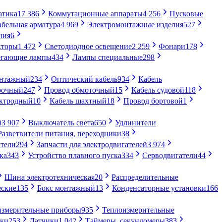
атика
17 386
Коммутационные аппараты
4 256
Пусковые
абельная арматура
4 969
Электромонтажные изделия
527
ния
6
кторы
1 472
Светодиодное освещение
2 259
Фонари
178
егающие лампы
434
Лампы специальные
298
онтажный
234
Оптический кабель
934
Кабель
рочный
247
Провод обмоточный
15
Кабель судовой
118
ектродный
10
Кабель шахтный
18
Провод бортовой
1
й
3 907
Выключатель света
650
Удлинители
Разветвители питания, переходники
38
тели
294
Запчасти для электродвигателей
3 974
ка
343
Устройство плавного пуска
334
Серводвигатели
44
Шина электротехническая
20
Распределительные
еские
135
Бокс монтажный
13
Конденсаторные установки
166
измерительные приборы
935
Теплоизмерительные
ики
253
Датчики
1 042
Таймеры, секундомеры
383