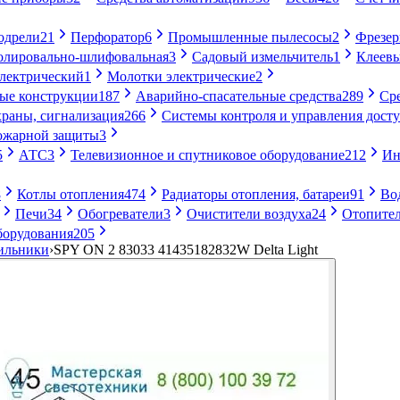
одрели
21
Перфоратор
6
Промышленные пылесосы
2
Фрезе
лировально-шлифовальная
3
Садовый измельчитель
1
Клеевы
электрический
1
Молотки электрические
2
ые конструкции
187
Аварийно-спасательные средства
289
Ср
раны, сигнализация
266
Системы контроля и управления дост
ожарной защиты
3
5
АТС
3
Телевизионное и спутниковое оборудование
212
Ин
8
Котлы отопления
474
Радиаторы отопления, батареи
91
Во
Печи
34
Обогреватели
3
Очистители воздуха
24
Отопител
борудования
205
ильники
›
SPY ON 2 83033 41435182832W Delta Light