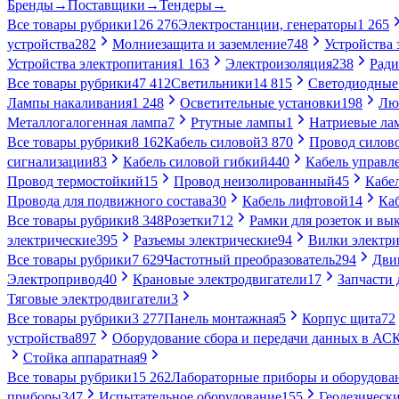
Бренды
→
Поставщики
→
Тендеры
→
Все товары рубрики
126 276
Электростанции, генераторы
1 265
устройства
282
Молниезащита и заземление
748
Устройства
Устройства электропитания
1 163
Электроизоляция
238
Ради
Все товары рубрики
47 412
Светильники
14 815
Светодиодные
Лампы накаливания
1 248
Осветительные установки
198
Лю
Металлогалогенная лампа
7
Ртутные лампы
1
Натриевые ла
Все товары рубрики
8 162
Кабель силовой
3 870
Провод силов
сигнализации
83
Кабель силовой гибкий
440
Кабель управл
Провод термостойкий
15
Провод неизолированный
45
Кабе
Провода для подвижного состава
30
Кабель лифтовой
14
Ка
Все товары рубрики
8 348
Розетки
712
Рамки для розеток и вы
электрические
395
Разъемы электрические
94
Вилки электри
Все товары рубрики
7 629
Частотный преобразователь
294
Дви
Электропривод
40
Крановые электродвигатели
17
Запчасти 
Тяговые электродвигатели
3
Все товары рубрики
3 277
Панель монтажная
5
Корпус щита
72
устройства
897
Оборудование сбора и передачи данных в А
Стойка аппаратная
9
Все товары рубрики
15 262
Лабораторные приборы и оборудова
приборы
347
Испытательное оборудование
155
Геодезическ