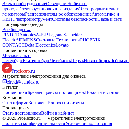
Электрооборудование
Освещение
Кабели и
провода
Электроустановочные изделия
Электродвигатели и
генераторы
Распределительное оборудование
Автоматика и
КИП
Электроинструмент
Системы безопасности
Связь и сети
Популярные бренды
Все бренды →
FINDER
Autonics
A-B-B
Legrand
Schneider
Electric
SIEMENS
Световые Технологии
PHOENIX
CONTACT
Delta Electronics
Lovato
Поставщики в городах
Москва
Санкт-
Петербург
Екатеринбург
Челябинск
Пермь
Новосибирск
Чебокса
Pro
electro
.ru
Маркетплейс электротехники для бизнеса
elrekl@yandex.ru
Каталог
Поставщики
Бренды
Прайсы поставщиков
Новости и статьи
Компания
О платформе
Контакты
Вопросы и ответы
Поставщикам
Стать поставщиком
Войти в кабинет
© 2026 Proelectro.ru — маркетплейс электротехники
Политика конфиденциальности
Условия использования