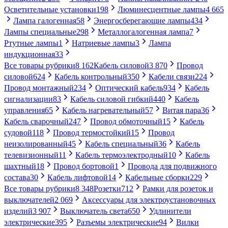
Осветительные установки
198
Люминесцентные лампы
4 665
Лампа галогенная
58
Энергосберегающие лампы
434
Лампы специальные
298
Металлогалогенная лампа
7
Ртутные лампы
1
Натриевые лампы
3
Лампа
индукционная
33
Все товары рубрики
8 162
Кабель силовой
3 870
Провод
силовой
624
Кабель контрольный
350
Кабели связи
224
Провод монтажный
234
Оптический кабель
934
Кабель
сигнализации
83
Кабель силовой гибкий
440
Кабель
управления
65
Кабель нагревательный
57
Витая пара
36
Кабель сварочный
247
Провод обмоточный
15
Кабель
судовой
118
Провод термостойкий
15
Провод
неизолированный
45
Кабель специальный
36
Кабель
телевизионный
11
Кабель термоэлектродный
10
Кабель
шахтный
18
Провод бортовой
1
Провода для подвижного
состава
30
Кабель лифтовой
14
Кабельные сборки
229
Все товары рубрики
8 348
Розетки
712
Рамки для розеток и
выключателей
2 069
Аксессуары для электроустановочных
изделий
3 907
Выключатель света
650
Удлинители
электрические
395
Разъемы электрические
94
Вилки