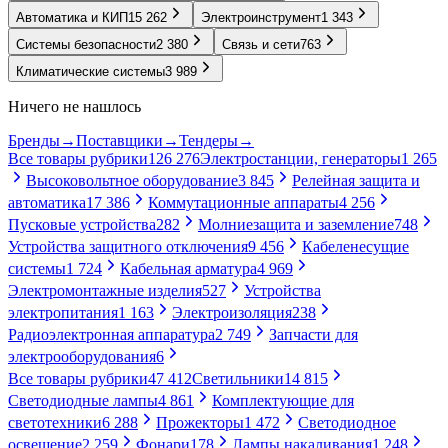
Автоматика и КИП
15 262
Электроинструмент
1 343
Системы безопасности
2 380
Связь и сети
763
Климатические системы
3 989
Ничего не нашлось
Бренды
→
Поставщики
→
Тендеры
→
Все товары рубрики
126 276
Электростанции, генераторы
1 265
Высоковольтное оборудование
3 845
Релейная защита и
автоматика
17 386
Коммутационные аппараты
4 256
Пусковые устройства
282
Молниезащита и заземление
748
Устройства защитного отключения
9 456
Кабеленесущие
системы
1 724
Кабельная арматура
4 969
Электромонтажные изделия
527
Устройства
электропитания
1 163
Электроизоляция
238
Радиоэлектронная аппаратура
2 749
Запчасти для
электрооборудования
6
Все товары рубрики
47 412
Светильники
14 815
Светодиодные лампы
4 861
Комплектующие для
светотехники
6 288
Прожекторы
1 472
Светодиодное
освещение
2 259
Фонари
178
Лампы накаливания
1 248