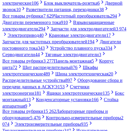
электрические
106
Блок выключатель-розетка
6
Дверной
звонок
10
Разветвители питания, переходники
38
Все товары рубрики
7 629
Частотный преобразователь
294
Двигатели переменного тока
910
Взрывозащищенные
электродвигатели
294
Запчасти для электродвигателей
3 974
Электропривод
40
Крановые электродвигатели
17
Запчасти для частотных преобразователей
194
Двигатели
постоянного тока
343
Устройство плавного пуска
334
Серводвигатели
44
Тяговые электродвигатели
3
Все товары рубрики
3 277
Панель монтажная
5
Корпус
щита
72
Щит распределительный
76
Шкафы
электротехнические
489
Шина электротехническая
20
Распределительные устройства
897
Оборудование сбора и
передачи данных в АСКУЭ
153
Счетчики
электроэнергии
181
Ящики электротехнические
135
Бокс
монтажный
13
Конденсаторные установки
166
Стойка
аппаратная
9
Все товары рубрики
15 262
Лабораторные приборы и
оборудование
5 476
Контрольно-измерительные приборы
2
074
Электроизмерительные приборы
935
Теплоизмерительные приборы
347
Испытательное