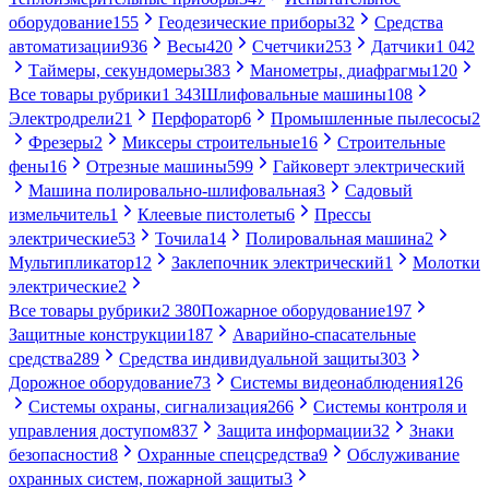
оборудование
155
Геодезические приборы
32
Средства
автоматизации
936
Весы
420
Счетчики
253
Датчики
1 042
Таймеры, секундомеры
383
Манометры, диафрагмы
120
Все товары рубрики
1 343
Шлифовальные машины
108
Электродрели
21
Перфоратор
6
Промышленные пылесосы
2
Фрезеры
2
Миксеры строительные
16
Строительные
фены
16
Отрезные машины
599
Гайковерт электрический
Машина полировально-шлифовальная
3
Садовый
измельчитель
1
Клеевые пистолеты
6
Прессы
электрические
53
Точила
14
Полировальная машина
2
Мультипликатор
12
Заклепочник электрический
1
Молотки
электрические
2
Все товары рубрики
2 380
Пожарное оборудование
197
Защитные конструкции
187
Аварийно-спасательные
средства
289
Средства индивидуальной защиты
303
Дорожное оборудование
73
Системы видеонаблюдения
126
Системы охраны, сигнализация
266
Системы контроля и
управления доступом
837
Защита информации
32
Знаки
безопасности
8
Охранные спецсредства
9
Обслуживание
охранных систем, пожарной защиты
3