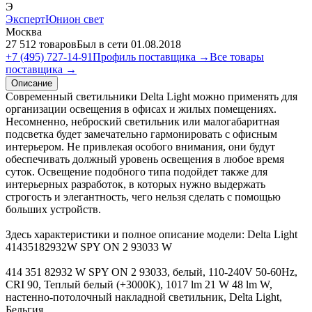
Э
ЭкспертЮнион свет
Москва
27 512 товаров
Был в сети 01.08.2018
+7 (495) 727-14-91
Профиль поставщика →
Все товары
поставщика →
Описание
Современный светильники Delta Light можно применять для
организации освещения в офисах и жилых помещениях.
Несомненно, неброский светильник или малогабаритная
подсветка будет замечательно гармонировать с офисным
интерьером. Не привлекая особого внимания, они будут
обеспечивать должный уровень освещения в любое время
суток. Освещение подобного типа подойдет также для
интерьерных разработок, в которых нужно выдержать
строгость и элегантность, чего нельзя сделать с помощью
больших устройств.
Здесь характеристики и полное описание модели: Delta Light
41435182932W SPY ON 2 93033 W
414 351 82932 W SPY ON 2 93033, белый, 110-240V 50-60Hz,
CRI 90, Теплый белый (+3000K), 1017 lm 21 W 48 lm W,
настенно-потолочный накладной светильник, Delta Light,
Бельгия