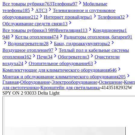
Все товары рубрики
763
Телефоны
97
Мобильные
телефоны
185
АТС
3
Телевизионное и спутниковое
оборудование
212
Интернет провайдеры
1
Телефония
32
Обслуживание средств связи
13
Все товары рубрики
3 989
Вентиляция
113
Кондиционеры
1
948
Котлы отопления
474
Радиаторы отопления, батареи
91
Водонагреватели
28
Баки, гидроаккумуляторы
2
Воздушное отопление
97
Теплый пол и кабельные системы
отопления
162
Печи
34
Обогреватели
3
Очистители
воздуха
24
Отопительное оборудование
63
Комплектующие для климатического оборудования
646
Монтаж и обслуживание климатического оборудования
205
Главная
›
Оборудование
›
Электрооборудование
›
Освещение
›
Комп
для светотехники
›
Кронштейн для светильника
›
41435182932W
SPY ON 2 93033 Delta Light