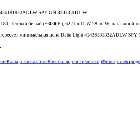
ht 41436181832ADLW SPY ON 83033 ADL W
0, Теплый белый (+3000K), 622 lm 11 W 58 lm W, накладной пот
нтересует минимальная цена Delta Light 41436181832ADLW SPY 
т
ние
Кольцо контактное
Контроллер-оптимизатор
Фильтр электрод