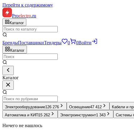
Перейти к содержимому
Pro
electro
.ru
Каталог
Бренды
Поставщики
Тендеры
0
0
Войти
Каталог
Каталог
Электрооборудование
126 276
Освещение
47 412
Кабели и п
Автоматика и КИП
15 262
Электроинструмент
1 343
Системы 
Ничего не нашлось