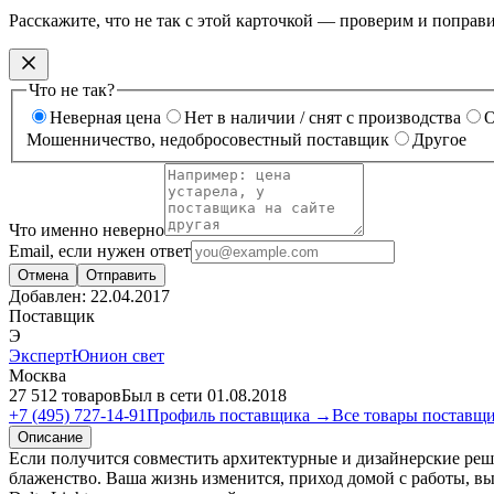
Расскажите, что не так с этой карточкой — проверим и поправ
Что не так?
Неверная цена
Нет в наличии / снят с производства
О
Мошенничество, недобросовестный поставщик
Другое
Что именно неверно
Email, если нужен ответ
Отмена
Отправить
Добавлен:
22.04.2017
Поставщик
Э
ЭкспертЮнион свет
Москва
27 512 товаров
Был в сети 01.08.2018
+7 (495) 727-14-91
Профиль поставщика →
Все товары поставщ
Описание
Если получится совместить архитектурные и дизайнерские реше
блаженство. Ваша жизнь изменится, приход домой с работы, в