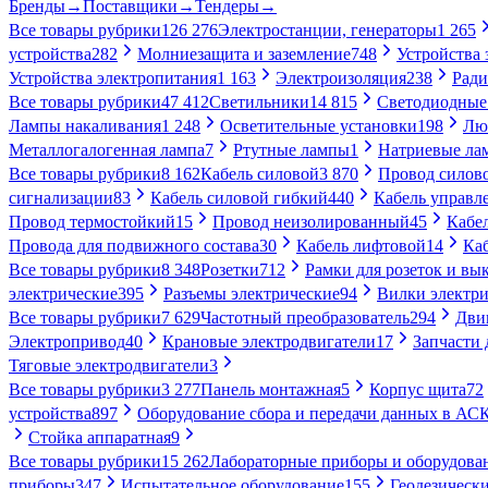
Бренды
→
Поставщики
→
Тендеры
→
Все товары рубрики
126 276
Электростанции, генераторы
1 265
устройства
282
Молниезащита и заземление
748
Устройства
Устройства электропитания
1 163
Электроизоляция
238
Ради
Все товары рубрики
47 412
Светильники
14 815
Светодиодные
Лампы накаливания
1 248
Осветительные установки
198
Лю
Металлогалогенная лампа
7
Ртутные лампы
1
Натриевые ла
Все товары рубрики
8 162
Кабель силовой
3 870
Провод силов
сигнализации
83
Кабель силовой гибкий
440
Кабель управл
Провод термостойкий
15
Провод неизолированный
45
Кабе
Провода для подвижного состава
30
Кабель лифтовой
14
Ка
Все товары рубрики
8 348
Розетки
712
Рамки для розеток и вы
электрические
395
Разъемы электрические
94
Вилки электри
Все товары рубрики
7 629
Частотный преобразователь
294
Дви
Электропривод
40
Крановые электродвигатели
17
Запчасти 
Тяговые электродвигатели
3
Все товары рубрики
3 277
Панель монтажная
5
Корпус щита
72
устройства
897
Оборудование сбора и передачи данных в А
Стойка аппаратная
9
Все товары рубрики
15 262
Лабораторные приборы и оборудова
приборы
347
Испытательное оборудование
155
Геодезическ