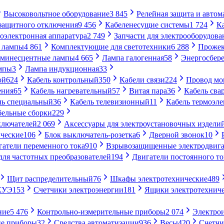
Высоковольтное оборудование
3 845
Релейная защита и автом
 защитного отключения
9 456
Кабеленесущие системы
1 724
К
оэлектронная аппаратура
2 749
Запчасти для электрооборудова
 лампы
4 861
Комплектующие для светотехники
6 288
Проже
минесцентные лампы
4 665
Лампа галогенная
58
Энергосбер
мпы
3
Лампа индукционная
33
ой
624
Кабель контрольный
350
Кабели связи
224
Провод м
ения
65
Кабель нагревательный
57
Витая пара
36
Кабель сва
ль специальный
36
Кабель телевизионный
11
Кабель термоэл
бельные сборки
229
ключателей
2 069
Аксессуары для электроустановочных издели
ческие
106
Блок выключатель-розетка
6
Дверной звонок
10
гатели переменного тока
910
Взрывозащищенные электродвига
для частотных преобразователей
194
Двигатели постоянного то
Щит распределительный
76
Шкафы электротехнические
489
СКУЭ
153
Счетчики электроэнергии
181
Ящики электротехнич
ние
5 476
Контрольно-измерительные приборы
2 074
Электро
ие приборы
32
Средства автоматизации
936
Весы
420
Счетч