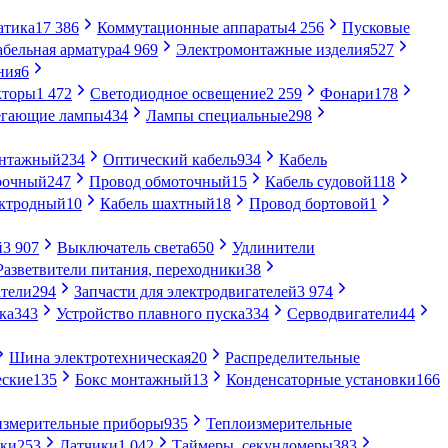
атика
17 386
Коммутационные аппараты
4 256
Пусковые
абельная арматура
4 969
Электромонтажные изделия
527
ния
6
кторы
1 472
Светодиодное освещение
2 259
Фонари
178
егающие лампы
434
Лампы специальные
298
онтажный
234
Оптический кабель
934
Кабель
рочный
247
Провод обмоточный
15
Кабель судовой
118
ектродный
10
Кабель шахтный
18
Провод бортовой
1
й
3 907
Выключатель света
650
Удлинители
Разветвители питания, переходники
38
тели
294
Запчасти для электродвигателей
3 974
ка
343
Устройство плавного пуска
334
Серводвигатели
44
Шина электротехническая
20
Распределительные
еские
135
Бокс монтажный
13
Конденсаторные установки
166
измерительные приборы
935
Теплоизмерительные
ики
253
Датчики
1 042
Таймеры, секундомеры
383