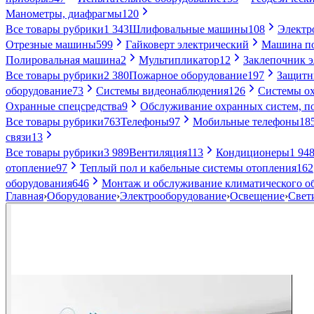
Манометры, диафрагмы
120
Все товары рубрики
1 343
Шлифовальные машины
108
Электр
Отрезные машины
599
Гайковерт электрический
Машина по
Полировальная машина
2
Мультипликатор
12
Заклепочник 
Все товары рубрики
2 380
Пожарное оборудование
197
Защитн
оборудование
73
Системы видеонаблюдения
126
Системы ох
Охранные спецсредства
9
Обслуживание охранных систем, п
Все товары рубрики
763
Телефоны
97
Мобильные телефоны
18
связи
13
Все товары рубрики
3 989
Вентиляция
113
Кондиционеры
1 94
отопление
97
Теплый пол и кабельные системы отопления
162
оборудования
646
Монтаж и обслуживание климатического о
Главная
›
Оборудование
›
Электрооборудование
›
Освещение
›
Свет