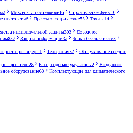
ры
2
Миксеры строительные
16
Строительные фены
16
е пистолеты
6
Прессы электрические
53
Точила
14
едства индивидуальной защиты
303
Дорожное
упом
837
Защита информации
32
Знаки безопасности
8
тернет провайдеры
1
Телефония
32
Обслуживание средств
донагреватели
28
Баки, гидроаккумуляторы
2
Воздушное
ьное оборудование
63
Комплектующие для климатического