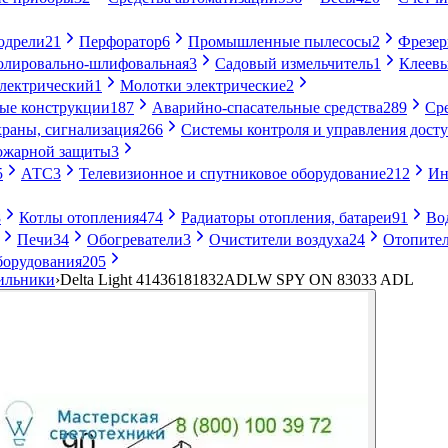
одрели
21
Перфоратор
6
Промышленные пылесосы
2
Фрезе
лировально-шлифовальная
3
Садовый измельчитель
1
Клеевы
электрический
1
Молотки электрические
2
ые конструкции
187
Аварийно-спасательные средства
289
Ср
раны, сигнализация
266
Системы контроля и управления дост
ожарной защиты
3
5
АТС
3
Телевизионное и спутниковое оборудование
212
Ин
8
Котлы отопления
474
Радиаторы отопления, батареи
91
Во
Печи
34
Обогреватели
3
Очистители воздуха
24
Отопител
борудования
205
ильники
›
Delta Light 41436181832ADLW SPY ON 83033 ADL