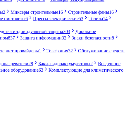
ры
2
Миксеры строительные
16
Строительные фены
16
е пистолеты
6
Прессы электрические
53
Точила
14
едства индивидуальной защиты
303
Дорожное
упом
837
Защита информации
32
Знаки безопасности
8
тернет провайдеры
1
Телефония
32
Обслуживание средств
донагреватели
28
Баки, гидроаккумуляторы
2
Воздушное
ьное оборудование
63
Комплектующие для климатического