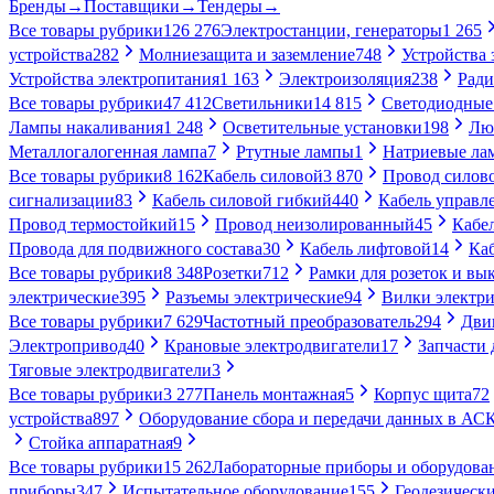
Бренды
→
Поставщики
→
Тендеры
→
Все товары рубрики
126 276
Электростанции, генераторы
1 265
устройства
282
Молниезащита и заземление
748
Устройства
Устройства электропитания
1 163
Электроизоляция
238
Ради
Все товары рубрики
47 412
Светильники
14 815
Светодиодные
Лампы накаливания
1 248
Осветительные установки
198
Лю
Металлогалогенная лампа
7
Ртутные лампы
1
Натриевые ла
Все товары рубрики
8 162
Кабель силовой
3 870
Провод силов
сигнализации
83
Кабель силовой гибкий
440
Кабель управл
Провод термостойкий
15
Провод неизолированный
45
Кабе
Провода для подвижного состава
30
Кабель лифтовой
14
Ка
Все товары рубрики
8 348
Розетки
712
Рамки для розеток и вы
электрические
395
Разъемы электрические
94
Вилки электри
Все товары рубрики
7 629
Частотный преобразователь
294
Дви
Электропривод
40
Крановые электродвигатели
17
Запчасти 
Тяговые электродвигатели
3
Все товары рубрики
3 277
Панель монтажная
5
Корпус щита
72
устройства
897
Оборудование сбора и передачи данных в А
Стойка аппаратная
9
Все товары рубрики
15 262
Лабораторные приборы и оборудова
приборы
347
Испытательное оборудование
155
Геодезическ