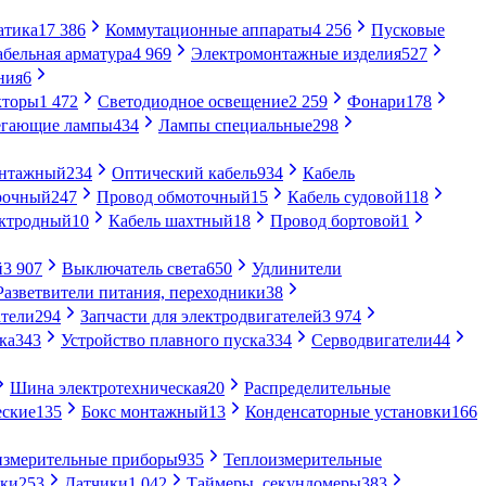
атика
17 386
Коммутационные аппараты
4 256
Пусковые
абельная арматура
4 969
Электромонтажные изделия
527
ния
6
кторы
1 472
Светодиодное освещение
2 259
Фонари
178
егающие лампы
434
Лампы специальные
298
онтажный
234
Оптический кабель
934
Кабель
рочный
247
Провод обмоточный
15
Кабель судовой
118
ектродный
10
Кабель шахтный
18
Провод бортовой
1
й
3 907
Выключатель света
650
Удлинители
Разветвители питания, переходники
38
тели
294
Запчасти для электродвигателей
3 974
ка
343
Устройство плавного пуска
334
Серводвигатели
44
Шина электротехническая
20
Распределительные
еские
135
Бокс монтажный
13
Конденсаторные установки
166
измерительные приборы
935
Теплоизмерительные
ики
253
Датчики
1 042
Таймеры, секундомеры
383