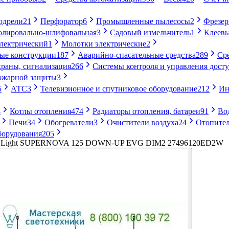
одрели
21
Перфоратор
6
Промышленные пылесосы
2
Фрезе
лировально-шлифовальная
3
Садовый измельчитель
1
Клеевы
электрический
1
Молотки электрические
2
ые конструкции
187
Аварийно-спасательные средства
289
Ср
раны, сигнализация
266
Системы контроля и управления дост
ожарной защиты
3
5
АТС
3
Телевизионное и спутниковое оборудование
212
Ин
8
Котлы отопления
474
Радиаторы отопления, батареи
91
Во
Печи
34
Обогреватели
3
Очистители воздуха
24
Отопител
борудования
205
a Light SUPERNOVA 125 DOWN-UP EVG DIM2 27496120ED2W