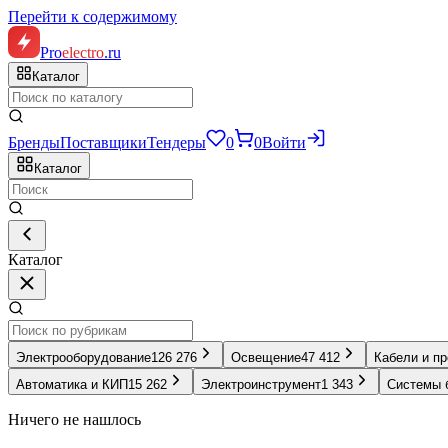
Перейти к содержимому
Pro
electro
.ru
Каталог
Бренды
Поставщики
Тендеры
0
0
Войти
Каталог
Каталог
Электрооборудование
126 276
Освещение
47 412
Кабели и п
Автоматика и КИП
15 262
Электроинструмент
1 343
Системы 
Ничего не нашлось