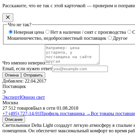
Расскажите, что не так с этой карточкой — проверим и поправ
Что не так?
Неверная цена
Нет в наличии / снят с производства
О
Мошенничество, недобросовестный поставщик
Другое
Что именно неверно
Email, если нужен ответ
Отмена
Отправить
Добавлен:
22.04.2017
Поставщик
Э
ЭкспертЮнион свет
Москва
27 512 товаров
Был в сети 01.08.2018
+7 (495) 727-14-91
Профиль поставщика →
Все товары поставщ
Описание
Светильники Delta Light создадут легкую атмосферу в спальне
помещения. Он обеспечит максимальный комфорт во время раб