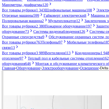
Манометры, диафрагмы
120
Все товары рубрики
1 343
Шлифовальные машины
108
Электр
Отрезные машины
599
Гайковерт электрический
Машина по
Полировальная машина
2
Мультипликатор
12
Заклепочник 
Все товары рубрики
2 380
Пожарное оборудование
197
Защитн
оборудование
73
Системы видеонаблюдения
126
Системы ох
Охранные спецсредства
9
Обслуживание охранных систем, п
Все товары рубрики
763
Телефоны
97
Мобильные телефоны
18
связи
13
Все товары рубрики
3 989
Вентиляция
113
Кондиционеры
1 94
отопление
97
Теплый пол и кабельные системы отопления
162
оборудования
646
Монтаж и обслуживание климатического о
Главная
›
Оборудование
›
Электрооборудование
›
Освещение
›
Delt