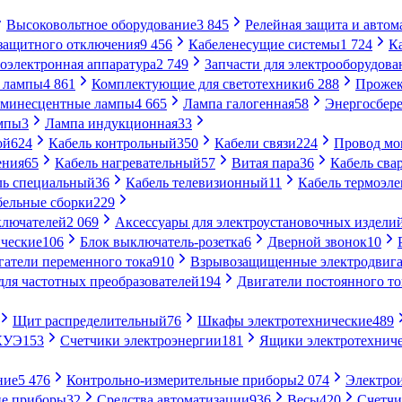
Высоковольтное оборудование
3 845
Релейная защита и автом
 защитного отключения
9 456
Кабеленесущие системы
1 724
К
оэлектронная аппаратура
2 749
Запчасти для электрооборудова
 лампы
4 861
Комплектующие для светотехники
6 288
Проже
минесцентные лампы
4 665
Лампа галогенная
58
Энергосбер
мпы
3
Лампа индукционная
33
ой
624
Кабель контрольный
350
Кабели связи
224
Провод м
ения
65
Кабель нагревательный
57
Витая пара
36
Кабель сва
ль специальный
36
Кабель телевизионный
11
Кабель термоэл
бельные сборки
229
ключателей
2 069
Аксессуары для электроустановочных издели
ческие
106
Блок выключатель-розетка
6
Дверной звонок
10
гатели переменного тока
910
Взрывозащищенные электродвига
для частотных преобразователей
194
Двигатели постоянного то
Щит распределительный
76
Шкафы электротехнические
489
СКУЭ
153
Счетчики электроэнергии
181
Ящики электротехнич
ние
5 476
Контрольно-измерительные приборы
2 074
Электро
ие приборы
32
Средства автоматизации
936
Весы
420
Счетч