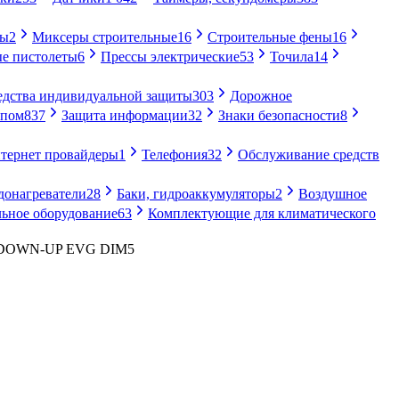
ры
2
Миксеры строительные
16
Строительные фены
16
е пистолеты
6
Прессы электрические
53
Точила
14
едства индивидуальной защиты
303
Дорожное
упом
837
Защита информации
32
Знаки безопасности
8
тернет провайдеры
1
Телефония
32
Обслуживание средств
донагреватели
28
Баки, гидроаккумуляторы
2
Воздушное
ьное оборудование
63
Комплектующие для климатического
3 DOWN-UP EVG DIM5