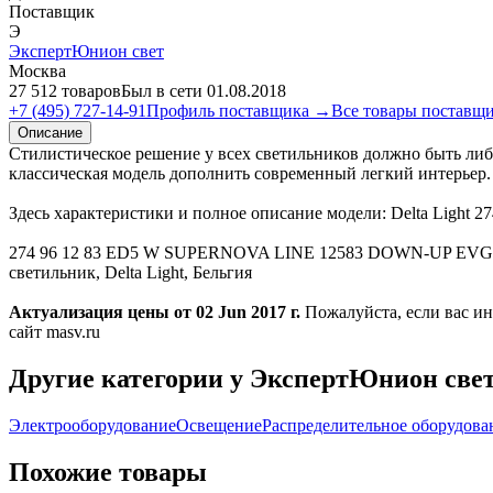
Поставщик
Э
ЭкспертЮнион свет
Москва
27 512 товаров
Был в сети 01.08.2018
+7 (495) 727-14-91
Профиль поставщика →
Все товары поставщ
Описание
Стилистическое решение у всех светильников должно быть либо
классическая модель дополнить современный легкий интерьер. Н
Здесь характеристики и полное описание модели: Delta L
274 96 12 83 ED5 W SUPERNOVA LINE 12583 DOWN-UP EVG DIM5
светильник, Delta Light, Бельгия
Актуализация цены от 02 Jun 2017 г.
Пожалуйста, если вас 
сайт masv.ru
Другие категории у ЭкспертЮнион све
Электрооборудование
Освещение
Распределительное оборудова
Похожие товары