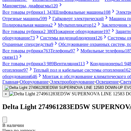
Манометры, диафрагмы
120
Все товары рубрики
1 343
Шлифовальные машины
108
Электр
Отрезные машины
599
Гайковерт электрический
Машина по
Полировальная машина
2
Мультипликатор
12
Заклепочник 
Все товары рубрики
2 380
Пожарное оборудование
197
Защитн
оборудование
73
Системы видеонаблюдения
126
Системы ох
Охранные спецсредства
9
Обслуживание охранных систем, п
Все товары рубрики
763
Телефоны
97
Мобильные телефоны
18
связи
13
Все товары рубрики
3 989
Вентиляция
113
Кондиционеры
1 94
отопление
97
Теплый пол и кабельные системы отопления
162
оборудования
646
Монтаж и обслуживание климатического о
Главная
›
Оборудование
›
Электрооборудование
›
Освещение
›
Свет
×
Delta Light 274961283ED5W SUPERNO
В наличии
Цена по запросу