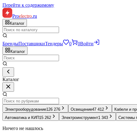
Перейти к содержимому
Pro
electro
.ru
Каталог
Бренды
Поставщики
Тендеры
0
0
Войти
Каталог
Каталог
Электрооборудование
126 276
Освещение
47 412
Кабели и п
Автоматика и КИП
15 262
Электроинструмент
1 343
Системы 
Ничего не нашлось