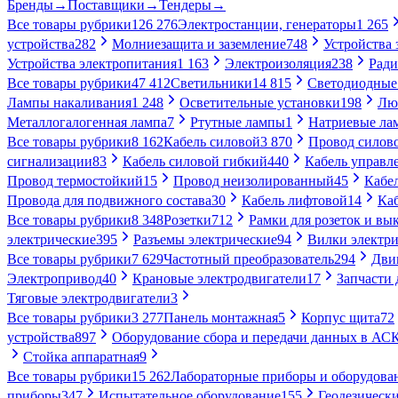
Бренды
→
Поставщики
→
Тендеры
→
Все товары рубрики
126 276
Электростанции, генераторы
1 265
устройства
282
Молниезащита и заземление
748
Устройства
Устройства электропитания
1 163
Электроизоляция
238
Ради
Все товары рубрики
47 412
Светильники
14 815
Светодиодные
Лампы накаливания
1 248
Осветительные установки
198
Лю
Металлогалогенная лампа
7
Ртутные лампы
1
Натриевые ла
Все товары рубрики
8 162
Кабель силовой
3 870
Провод силов
сигнализации
83
Кабель силовой гибкий
440
Кабель управл
Провод термостойкий
15
Провод неизолированный
45
Кабе
Провода для подвижного состава
30
Кабель лифтовой
14
Ка
Все товары рубрики
8 348
Розетки
712
Рамки для розеток и вы
электрические
395
Разъемы электрические
94
Вилки электри
Все товары рубрики
7 629
Частотный преобразователь
294
Дви
Электропривод
40
Крановые электродвигатели
17
Запчасти 
Тяговые электродвигатели
3
Все товары рубрики
3 277
Панель монтажная
5
Корпус щита
72
устройства
897
Оборудование сбора и передачи данных в А
Стойка аппаратная
9
Все товары рубрики
15 262
Лабораторные приборы и оборудова
приборы
347
Испытательное оборудование
155
Геодезическ