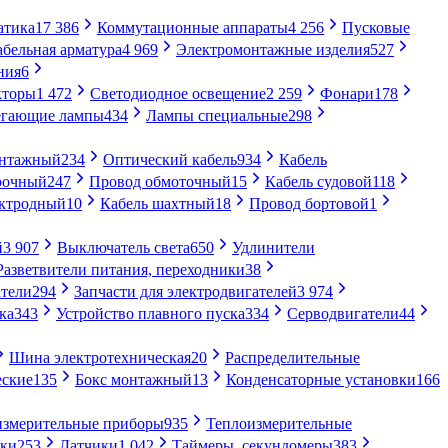
атика
17 386
Коммутационные аппараты
4 256
Пусковые
абельная арматура
4 969
Электромонтажные изделия
527
ния
6
кторы
1 472
Светодиодное освещение
2 259
Фонари
178
егающие лампы
434
Лампы специальные
298
онтажный
234
Оптический кабель
934
Кабель
рочный
247
Провод обмоточный
15
Кабель судовой
118
ектродный
10
Кабель шахтный
18
Провод бортовой
1
й
3 907
Выключатель света
650
Удлинители
Разветвители питания, переходники
38
тели
294
Запчасти для электродвигателей
3 974
ка
343
Устройство плавного пуска
334
Серводвигатели
44
Шина электротехническая
20
Распределительные
еские
135
Бокс монтажный
13
Конденсаторные установки
166
измерительные приборы
935
Теплоизмерительные
ики
253
Датчики
1 042
Таймеры, секундомеры
383