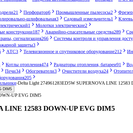
одрели
21
Перфоратор
6
Промышленные пылесосы
2
Фрезе
лировально-шлифовальная
3
Садовый измельчитель
1
Клеевы
электрический
1
Молотки электрические
2
ые конструкции
187
Аварийно-спасательные средства
289
Ср
раны, сигнализация
266
Системы контроля и управления дост
ожарной защиты
3
5
АТС
3
Телевизионное и спутниковое оборудование
212
Ин
8
Котлы отопления
474
Радиаторы отопления, батареи
91
Во
Печи
34
Обогреватели
3
Очистители воздуха
24
Отопител
борудования
205
ильники
›
Delta Light 274961283ED5W SUPERNOVA LINE 1258
VA LINE 12583 DOWN-UP EVG DIM5