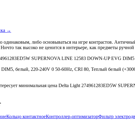
ика →
 одинаковым, либо основываться на игре контрастов. Античный 
ичто так высоко не ценится в интерьере, как предметы ручной р
ight 274961283ED5W SUPERNOVA LINE 12583 DOWN-UP EVG DIM
, белый, 220-240V 0 50-60Hz, CRI 80, Теплый белый (+3000K
интересует минимальная цена Delta Light 274961283ED5W SU
т
ние
Кольцо контактное
Контроллер-оптимизатор
Фильтр электрод