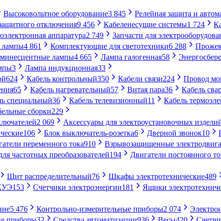
Высоковольтное оборудование
3 845
Релейная защита и автом
 защитного отключения
9 456
Кабеленесущие системы
1 724
К
оэлектронная аппаратура
2 749
Запчасти для электрооборудова
 лампы
4 861
Комплектующие для светотехники
6 288
Проже
минесцентные лампы
4 665
Лампа галогенная
58
Энергосбер
мпы
3
Лампа индукционная
33
ой
624
Кабель контрольный
350
Кабели связи
224
Провод м
ения
65
Кабель нагревательный
57
Витая пара
36
Кабель сва
ль специальный
36
Кабель телевизионный
11
Кабель термоэл
бельные сборки
229
ключателей
2 069
Аксессуары для электроустановочных издели
ческие
106
Блок выключатель-розетка
6
Дверной звонок
10
гатели переменного тока
910
Взрывозащищенные электродвига
для частотных преобразователей
194
Двигатели постоянного то
Щит распределительный
76
Шкафы электротехнические
489
СКУЭ
153
Счетчики электроэнергии
181
Ящики электротехнич
ние
5 476
Контрольно-измерительные приборы
2 074
Электро
ие приборы
32
Средства автоматизации
936
Весы
420
Счетч