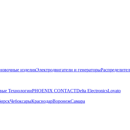
новочные изделия
Электродвигатели и генераторы
Распределител
вые Технологии
PHOENIX CONTACT
Delta Electronics
Lovato
бирск
Чебоксары
Краснодар
Воронеж
Самара