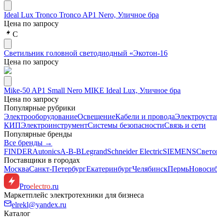
Ideal Lux Tronco Tronco AP1 Nero, Уличное бра
Цена по запросу
С
Светильник головной светодиодный «Экотон-16
Цена по запросу
Mike-50 AP1 Small Nero MIKE Ideal Lux, Уличное бра
Цена по запросу
Популярные рубрики
Электрооборудование
Освещение
Кабели и провода
Электроуста
КИП
Электроинструмент
Системы безопасности
Связь и сети
Популярные бренды
Все бренды →
FINDER
Autonics
A-B-B
Legrand
Schneider Electric
SIEMENS
Свето
Поставщики в городах
Москва
Санкт-Петербург
Екатеринбург
Челябинск
Пермь
Новоси
Pro
electro
.ru
Маркетплейс электротехники для бизнеса
elrekl@yandex.ru
Каталог