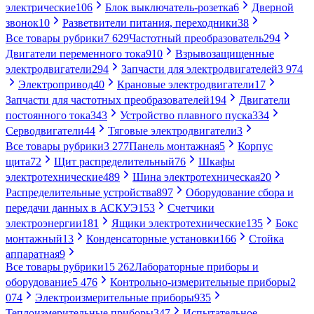
электрические
106
Блок выключатель-розетка
6
Дверной
звонок
10
Разветвители питания, переходники
38
Все товары рубрики
7 629
Частотный преобразователь
294
Двигатели переменного тока
910
Взрывозащищенные
электродвигатели
294
Запчасти для электродвигателей
3 974
Электропривод
40
Крановые электродвигатели
17
Запчасти для частотных преобразователей
194
Двигатели
постоянного тока
343
Устройство плавного пуска
334
Серводвигатели
44
Тяговые электродвигатели
3
Все товары рубрики
3 277
Панель монтажная
5
Корпус
щита
72
Щит распределительный
76
Шкафы
электротехнические
489
Шина электротехническая
20
Распределительные устройства
897
Оборудование сбора и
передачи данных в АСКУЭ
153
Счетчики
электроэнергии
181
Ящики электротехнические
135
Бокс
монтажный
13
Конденсаторные установки
166
Стойка
аппаратная
9
Все товары рубрики
15 262
Лабораторные приборы и
оборудование
5 476
Контрольно-измерительные приборы
2
074
Электроизмерительные приборы
935
Теплоизмерительные приборы
347
Испытательное