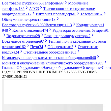
Все товары рубрики
763
Телефоны
97
Мобильные
телефоны
185
АТС
3
Телевизионное и спутниковое
оборудование
212
Интернет провайдеры
1
Телефония
32
Обслуживание средств связи
13
Все товары рубрики
3 989
Вентиляция
113
Кондиционеры
1
948
Котлы отопления
474
Радиаторы отопления, батареи
91
Водонагреватели
28
Баки, гидроаккумуляторы
2
Воздушное отопление
97
Теплый пол и кабельные системы
отопления
162
Печи
34
Обогреватели
3
Очистители
воздуха
24
Отопительное оборудование
63
Комплектующие для климатического оборудования
646
Монтаж и обслуживание климатического оборудования
205
Главная
›
Оборудование
›
Электрооборудование
›
Освещение
›
Свет
Light SUPERNOVA LINE TRIMLESS 12583 EVG DIM5
274891283ED5