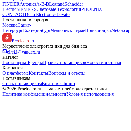
FINDER
Autonics
A-B-B
Legrand
Schneider
Electric
SIEMENS
Световые Технологии
PHOENIX
CONTACT
Delta Electronics
Lovato
Поставщики в городах
Москва
Санкт-
Петербург
Екатеринбург
Челябинск
Пермь
Новосибирск
Чебокса
Pro
electro
.ru
Маркетплейс электротехники для бизнеса
elrekl@yandex.ru
Каталог
Поставщики
Бренды
Прайсы поставщиков
Новости и статьи
Компания
О платформе
Контакты
Вопросы и ответы
Поставщикам
Стать поставщиком
Войти в кабинет
© 2026 Proelectro.ru — маркетплейс электротехники
Политика конфиденциальности
Условия использования