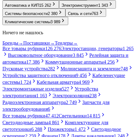
Автоматика и КИП
15 262
Электроинструмент
1 343
Системы безопасности
2 380
Связь и сети
763
Климатические системы
3 989
Ничего не нашлось
Бренды
→
Поставщики
→
Тендеры
→
Все товары рубрики
126 276
Электростанции, генераторы
1 265
Высоковольтное оборудование
3 845
Релейная защита и
автоматика
17 386
Коммутационные аппараты
4 256
Пусковые устройства
282
Молниезащита и заземление
748
Устройства защитного отключения
9 456
Кабеленесущие
системы
1 724
Кабельная арматура
4 969
Электромонтажные изделия
527
Устройства
электропитания
1 163
Электроизоляция
238
Радиоэлектронная аппаратура
2 749
Запчасти для
электрооборудования
6
Все товары рубрики
47 412
Светильники
14 815
Светодиодные лампы
4 861
Комплектующие для
светотехники
6 288
Прожекторы
1 472
Светодиодное
освещение
2 259
Фонари
178
Лампы накаливания
1 248