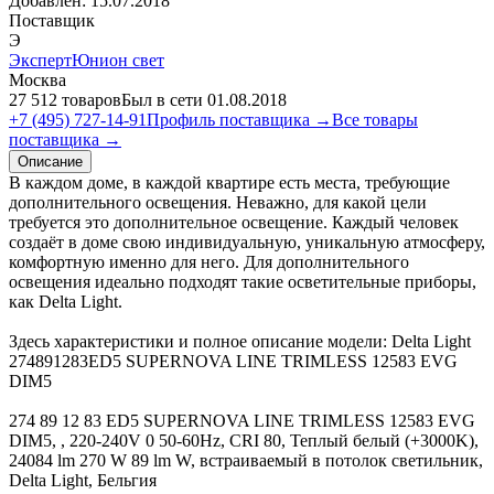
Добавлен:
15.07.2018
Поставщик
Э
ЭкспертЮнион свет
Москва
27 512 товаров
Был в сети 01.08.2018
+7 (495) 727-14-91
Профиль поставщика →
Все товары
поставщика →
Описание
В каждом доме, в каждой квартире есть места, требующие
дополнительного освещения. Неважно, для какой цели
требуется это дополнительное освещение. Каждый человек
создаёт в доме свою индивидуальную, уникальную атмосферу,
комфортную именно для него. Для дополнительного
освещения идеально подходят такие осветительные приборы,
как Delta Light.
Здесь характеристики и полное описание модели: Delta Light
274891283ED5 SUPERNOVA LINE TRIMLESS 12583 EVG
DIM5
274 89 12 83 ED5 SUPERNOVA LINE TRIMLESS 12583 EVG
DIM5, , 220-240V 0 50-60Hz, CRI 80, Теплый белый (+3000K),
24084 lm 270 W 89 lm W, встраиваемый в потолок светильник,
Delta Light, Бельгия