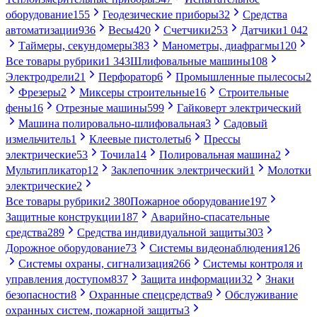
оборудование
155
Геодезические приборы
32
Средства
автоматизации
936
Весы
420
Счетчики
253
Датчики
1 042
Таймеры, секундомеры
383
Манометры, диафрагмы
120
Все товары рубрики
1 343
Шлифовальные машины
108
Электродрели
21
Перфоратор
6
Промышленные пылесосы
2
Фрезеры
2
Миксеры строительные
16
Строительные
фены
16
Отрезные машины
599
Гайковерт электрический
Машина полировально-шлифовальная
3
Садовый
измельчитель
1
Клеевые пистолеты
6
Прессы
электрические
53
Точила
14
Полировальная машина
2
Мультипликатор
12
Заклепочник электрический
1
Молотки
электрические
2
Все товары рубрики
2 380
Пожарное оборудование
197
Защитные конструкции
187
Аварийно-спасательные
средства
289
Средства индивидуальной защиты
303
Дорожное оборудование
73
Системы видеонаблюдения
126
Системы охраны, сигнализация
266
Системы контроля и
управления доступом
837
Защита информации
32
Знаки
безопасности
8
Охранные спецсредства
9
Обслуживание
охранных систем, пожарной защиты
3