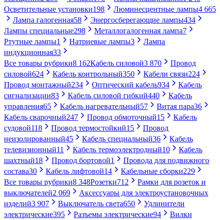
Осветительные установки
198
Люминесцентные лампы
4 665
Лампа галогенная
58
Энергосберегающие лампы
434
Лампы специальные
298
Металлогалогенная лампа
7
Ртутные лампы
1
Натриевые лампы
3
Лампа
индукционная
33
Все товары рубрики
8 162
Кабель силовой
3 870
Провод
силовой
624
Кабель контрольный
350
Кабели связи
224
Провод монтажный
234
Оптический кабель
934
Кабель
сигнализации
83
Кабель силовой гибкий
440
Кабель
управления
65
Кабель нагревательный
57
Витая пара
36
Кабель сварочный
247
Провод обмоточный
15
Кабель
судовой
118
Провод термостойкий
15
Провод
неизолированный
45
Кабель специальный
36
Кабель
телевизионный
11
Кабель термоэлектродный
10
Кабель
шахтный
18
Провод бортовой
1
Провода для подвижного
состава
30
Кабель лифтовой
14
Кабельные сборки
229
Все товары рубрики
8 348
Розетки
712
Рамки для розеток и
выключателей
2 069
Аксессуары для электроустановочных
изделий
3 907
Выключатель света
650
Удлинители
электрические
395
Разъемы электрические
94
Вилки