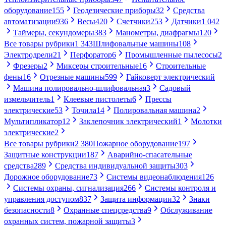
оборудование
155
Геодезические приборы
32
Средства
автоматизации
936
Весы
420
Счетчики
253
Датчики
1 042
Таймеры, секундомеры
383
Манометры, диафрагмы
120
Все товары рубрики
1 343
Шлифовальные машины
108
Электродрели
21
Перфоратор
6
Промышленные пылесосы
2
Фрезеры
2
Миксеры строительные
16
Строительные
фены
16
Отрезные машины
599
Гайковерт электрический
Машина полировально-шлифовальная
3
Садовый
измельчитель
1
Клеевые пистолеты
6
Прессы
электрические
53
Точила
14
Полировальная машина
2
Мультипликатор
12
Заклепочник электрический
1
Молотки
электрические
2
Все товары рубрики
2 380
Пожарное оборудование
197
Защитные конструкции
187
Аварийно-спасательные
средства
289
Средства индивидуальной защиты
303
Дорожное оборудование
73
Системы видеонаблюдения
126
Системы охраны, сигнализация
266
Системы контроля и
управления доступом
837
Защита информации
32
Знаки
безопасности
8
Охранные спецсредства
9
Обслуживание
охранных систем, пожарной защиты
3