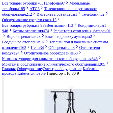
Все товары рубрики
763
Телефоны
97
Мобильные
телефоны
185
АТС
3
Телевизионное и спутниковое
оборудование
212
Интернет провайдеры
1
Телефония
32
Обслуживание средств связи
13
Все товары рубрики
3 989
Вентиляция
113
Кондиционеры
1
948
Котлы отопления
474
Радиаторы отопления, батареи
91
Водонагреватели
28
Баки, гидроаккумуляторы
2
Воздушное отопление
97
Теплый пол и кабельные системы
отопления
162
Печи
34
Обогреватели
3
Очистители
воздуха
24
Отопительное оборудование
63
Комплектующие для климатического оборудования
646
Монтаж и обслуживание климатического оборудования
205
Главная
›
Оборудование
›
Электрооборудование
›
Кабели и
провода
›
Кабель силовой
›
Тиристор Т10-80-9