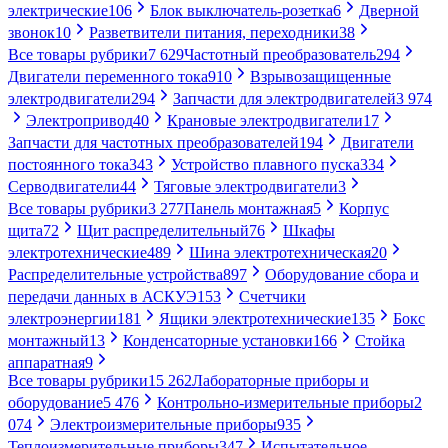
электрические
106
Блок выключатель-розетка
6
Дверной
звонок
10
Разветвители питания, переходники
38
Все товары рубрики
7 629
Частотный преобразователь
294
Двигатели переменного тока
910
Взрывозащищенные
электродвигатели
294
Запчасти для электродвигателей
3 974
Электропривод
40
Крановые электродвигатели
17
Запчасти для частотных преобразователей
194
Двигатели
постоянного тока
343
Устройство плавного пуска
334
Серводвигатели
44
Тяговые электродвигатели
3
Все товары рубрики
3 277
Панель монтажная
5
Корпус
щита
72
Щит распределительный
76
Шкафы
электротехнические
489
Шина электротехническая
20
Распределительные устройства
897
Оборудование сбора и
передачи данных в АСКУЭ
153
Счетчики
электроэнергии
181
Ящики электротехнические
135
Бокс
монтажный
13
Конденсаторные установки
166
Стойка
аппаратная
9
Все товары рубрики
15 262
Лабораторные приборы и
оборудование
5 476
Контрольно-измерительные приборы
2
074
Электроизмерительные приборы
935
Теплоизмерительные приборы
347
Испытательное