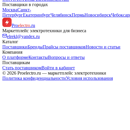
Поставщики в городах
Москва
Санкт-
Петербург
Екатеринбург
Челябинск
Пермь
Новосибирск
Чебокса
Pro
electro
.ru
Маркетплейс электротехники для бизнеса
elrekl@yandex.ru
Каталог
Поставщики
Бренды
Прайсы поставщиков
Новости и статьи
Компания
О платформе
Контакты
Вопросы и ответы
Поставщикам
Стать поставщиком
Войти в кабинет
© 2026 Proelectro.ru — маркетплейс электротехники
Политика конфиденциальности
Условия использования