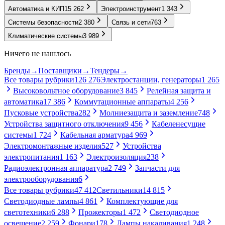
Автоматика и КИП
15 262
Электроинструмент
1 343
Системы безопасности
2 380
Связь и сети
763
Климатические системы
3 989
Ничего не нашлось
Бренды
→
Поставщики
→
Тендеры
→
Все товары рубрики
126 276
Электростанции, генераторы
1 265
Высоковольтное оборудование
3 845
Релейная защита и
автоматика
17 386
Коммутационные аппараты
4 256
Пусковые устройства
282
Молниезащита и заземление
748
Устройства защитного отключения
9 456
Кабеленесущие
системы
1 724
Кабельная арматура
4 969
Электромонтажные изделия
527
Устройства
электропитания
1 163
Электроизоляция
238
Радиоэлектронная аппаратура
2 749
Запчасти для
электрооборудования
6
Все товары рубрики
47 412
Светильники
14 815
Светодиодные лампы
4 861
Комплектующие для
светотехники
6 288
Прожекторы
1 472
Светодиодное
освещение
2 259
Фонари
178
Лампы накаливания
1 248