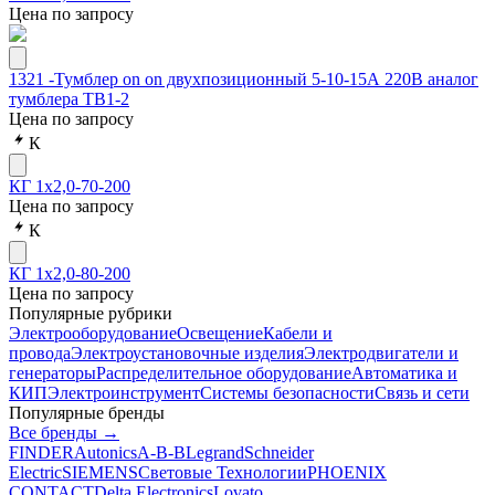
Цена по запросу
1321 -Тумблер on on двухпозиционный 5-10-15А 220В аналог
тумблера ТВ1-2
Цена по запросу
К
КГ 1х2,0-70-200
Цена по запросу
К
КГ 1х2,0-80-200
Цена по запросу
Популярные рубрики
Электрооборудование
Освещение
Кабели и
провода
Электроустановочные изделия
Электродвигатели и
генераторы
Распределительное оборудование
Автоматика и
КИП
Электроинструмент
Системы безопасности
Связь и сети
Популярные бренды
Все бренды →
FINDER
Autonics
A-B-B
Legrand
Schneider
Electric
SIEMENS
Световые Технологии
PHOENIX
CONTACT
Delta Electronics
Lovato