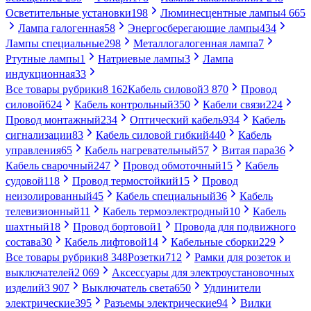
Осветительные установки
198
Люминесцентные лампы
4 665
Лампа галогенная
58
Энергосберегающие лампы
434
Лампы специальные
298
Металлогалогенная лампа
7
Ртутные лампы
1
Натриевые лампы
3
Лампа
индукционная
33
Все товары рубрики
8 162
Кабель силовой
3 870
Провод
силовой
624
Кабель контрольный
350
Кабели связи
224
Провод монтажный
234
Оптический кабель
934
Кабель
сигнализации
83
Кабель силовой гибкий
440
Кабель
управления
65
Кабель нагревательный
57
Витая пара
36
Кабель сварочный
247
Провод обмоточный
15
Кабель
судовой
118
Провод термостойкий
15
Провод
неизолированный
45
Кабель специальный
36
Кабель
телевизионный
11
Кабель термоэлектродный
10
Кабель
шахтный
18
Провод бортовой
1
Провода для подвижного
состава
30
Кабель лифтовой
14
Кабельные сборки
229
Все товары рубрики
8 348
Розетки
712
Рамки для розеток и
выключателей
2 069
Аксессуары для электроустановочных
изделий
3 907
Выключатель света
650
Удлинители
электрические
395
Разъемы электрические
94
Вилки