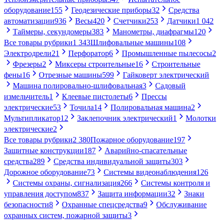
оборудование
155
Геодезические приборы
32
Средства
автоматизации
936
Весы
420
Счетчики
253
Датчики
1 042
Таймеры, секундомеры
383
Манометры, диафрагмы
120
Все товары рубрики
1 343
Шлифовальные машины
108
Электродрели
21
Перфоратор
6
Промышленные пылесосы
2
Фрезеры
2
Миксеры строительные
16
Строительные
фены
16
Отрезные машины
599
Гайковерт электрический
Машина полировально-шлифовальная
3
Садовый
измельчитель
1
Клеевые пистолеты
6
Прессы
электрические
53
Точила
14
Полировальная машина
2
Мультипликатор
12
Заклепочник электрический
1
Молотки
электрические
2
Все товары рубрики
2 380
Пожарное оборудование
197
Защитные конструкции
187
Аварийно-спасательные
средства
289
Средства индивидуальной защиты
303
Дорожное оборудование
73
Системы видеонаблюдения
126
Системы охраны, сигнализация
266
Системы контроля и
управления доступом
837
Защита информации
32
Знаки
безопасности
8
Охранные спецсредства
9
Обслуживание
охранных систем, пожарной защиты
3