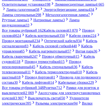
Осветительные установки
198
Люминесцентные лампы
4 665
Лампа галогенная
58
Энергосберегающие лампы
434
Лампы специальные
298
Металлогалогенная лампа
7
Ртутные лампы
1
Натриевые лампы
3
Лампа
индукционная
33
Все товары рубрики
8 162
Кабель силовой
3 870
Провод
силовой
624
Кабель контрольный
350
Кабели связи
224
Провод монтажный
234
Оптический кабель
934
Кабель
сигнализации
83
Кабель силовой гибкий
440
Кабель
управления
65
Кабель нагревательный
57
Витая пара
36
Кабель сварочный
247
Провод обмоточный
15
Кабель
судовой
118
Провод термостойкий
15
Провод
неизолированный
45
Кабель специальный
36
Кабель
телевизионный
11
Кабель термоэлектродный
10
Кабель
шахтный
18
Провод бортовой
1
Провода для подвижного
состава
30
Кабель лифтовой
14
Кабельные сборки
229
Все товары рубрики
8 348
Розетки
712
Рамки для розеток и
выключателей
2 069
Аксессуары для электроустановочных
изделий
3 907
Выключатель света
650
Удлинители
электрические
395
Разъемы электрические
94
Вилки