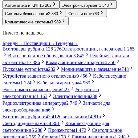
Автоматика и КИП
15 262
Электроинструмент
1 343
Системы безопасности
2 380
Связь и сети
763
Климатические системы
3 989
Ничего не нашлось
Бренды
→
Поставщики
→
Тендеры
→
Все товары рубрики
126 276
Электростанции, генераторы
1 265
Высоковольтное оборудование
3 845
Релейная защита и
автоматика
17 386
Коммутационные аппараты
4 256
Пусковые устройства
282
Молниезащита и заземление
748
Устройства защитного отключения
9 456
Кабеленесущие
системы
1 724
Кабельная арматура
4 969
Электромонтажные изделия
527
Устройства
электропитания
1 163
Электроизоляция
238
Радиоэлектронная аппаратура
2 749
Запчасти для
электрооборудования
6
Все товары рубрики
47 412
Светильники
14 815
Светодиодные лампы
4 861
Комплектующие для
светотехники
6 288
Прожекторы
1 472
Светодиодное
освещение
2 259
Фонари
178
Лампы накаливания
1 248