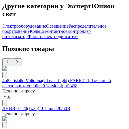
Другие категории у ЭкспертЮнион
свет
Электрооборудование
Освещение
Распределительное
оборудование
Кольцо контактное
Контроллер-
оптимизатор
Фильтр электродвигателя
Похожие товары
458 cristallo Voltolina(Classic Light) FARETTI, Точечный
светильник Voltolina(Classic Light) 458
Цена по запросу
Л
ЛНВВ 01-20(1х25)-015 на 220/50В
Цена по запросу