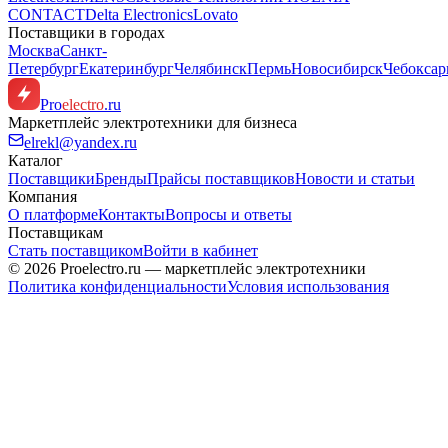
CONTACT
Delta Electronics
Lovato
Поставщики в городах
Москва
Санкт-
Петербург
Екатеринбург
Челябинск
Пермь
Новосибирск
Чебокса
Pro
electro
.ru
Маркетплейс электротехники для бизнеса
elrekl@yandex.ru
Каталог
Поставщики
Бренды
Прайсы поставщиков
Новости и статьи
Компания
О платформе
Контакты
Вопросы и ответы
Поставщикам
Стать поставщиком
Войти в кабинет
© 2026 Proelectro.ru — маркетплейс электротехники
Политика конфиденциальности
Условия использования