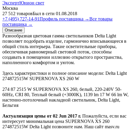
ЭкспертЮнион свет
Москва
27 512 товаров
Был в сети 01.08.2018
+7 (495) 727-14-91
Профиль поставщика →
Все товары
поставщика →
Описание
Разнообразная цветовая гамма светильников Delta Light
позволяет подобрать изделие, гармонично вписывающееся в
общий стиль интерьера. Такие осветительные приборы,
обеспечивая равномерный световой поток, способны
создавать в помещении иллюзию открытого пространства,
наполненного комфортом и уютом.
Здесь характеристики и полное описание модели: Delta Light
274872515W SUPERNOVA XS 260 W
274 87 2515 W SUPERNOVA XS 260, белый, 220-240V 50-
60Hz, CRI 80, Теплый белый (+3000K), 1139 lm 17 W 66 lm W,
настенно-потолочный накладной светильник, Delta Light,
Бельгия
Актуализация цены от 02 Jun 2017 г.
Пожалуйста, если вас
интересует минимальная цена SUPERNOVA XS 260
274872515W Delta Light позвоните нам. Наш сайт masv.ru