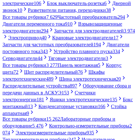
электрические
106
Блок выключатель-розетка
6
Дверной
звонок
10
Разветвители питания, переходники
38
Все товары рубрики
7 629
Частотный преобразователь
294
Двигатели переменного тока
910
Взрывозащищенные
электродвигатели
294
Запчасти для электродвигателей
3 974
Электропривод
40
Крановые электродвигатели
17
Запчасти для частотных преобразователей
194
Двигатели
постоянного тока
343
Устройство плавного пуска
334
Серводвигатели
44
Тяговые электродвигатели
3
Все товары рубрики
3 277
Панель монтажная
5
Корпус
щита
72
Щит распределительный
76
Шкафы
электротехнические
489
Шина электротехническая
20
Распределительные устройства
897
Оборудование сбора и
передачи данных в АСКУЭ
153
Счетчики
электроэнергии
181
Ящики электротехнические
135
Бокс
монтажный
13
Конденсаторные установки
166
Стойка
аппаратная
9
Все товары рубрики
15 262
Лабораторные приборы и
оборудование
5 476
Контрольно-измерительные приборы
2
074
Электроизмерительные приборы
935
Теплоизмерительные приборы
347
Испытательное