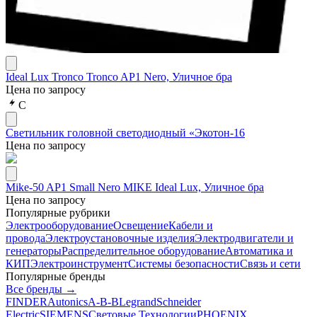
Ideal Lux Tronco Tronco AP1 Nero, Уличное бра
Цена по запросу
С
Светильник головной светодиодный «Экотон-16
Цена по запросу
Mike-50 AP1 Small Nero MIKE Ideal Lux, Уличное бра
Цена по запросу
Популярные рубрики
Электрооборудование
Освещение
Кабели и
провода
Электроустановочные изделия
Электродвигатели и
генераторы
Распределительное оборудование
Автоматика и
КИП
Электроинструмент
Системы безопасности
Связь и сети
Популярные бренды
Все бренды →
FINDER
Autonics
A-B-B
Legrand
Schneider
Electric
SIEMENS
Световые Технологии
PHOENIX