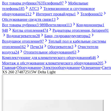
Все товары рубрики
763
Телефоны
97
Мобильные
телефоны
185
АТС
3
Телевизионное и спутниковое
оборудование
212
Интернет провайдеры
1
Телефония
32
Обслуживание средств связи
13
Все товары рубрики
3 989
Вентиляция
113
Кондиционеры
1
948
Котлы отопления
474
Радиаторы отопления, батареи
91
Водонагреватели
28
Баки, гидроаккумуляторы
2
Воздушное отопление
97
Теплый пол и кабельные системы
отопления
162
Печи
34
Обогреватели
3
Очистители
воздуха
24
Отопительное оборудование
63
Комплектующие для климатического оборудования
646
Монтаж и обслуживание климатического оборудования
205
Главная
›
Оборудование
›
Электрооборудование
›
Освещение
›
Свет
XS 260 274872515W Delta Light