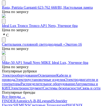
Baga, Patrizia Garganti 623-762 668/BI, Настольная лампа
Цена по запросу
Ideal Lux Tronco Tronco AP1 Nero, Уличное бра
Цена по запросу
С
Светильник головной светодиодный «Экотон-16
Цена по запросу
Mike-50 AP1 Small Nero MIKE Ideal Lux, Уличное бра
Цена по запросу
Популярные рубрики
Электрооборудование
Освещение
Кабели и
провода
Электроустановочные изделия
Электродвигатели и
генераторы
Распределительное оборудование
Автоматика и
КИП
Электроинструмент
Системы безопасности
Связь и сети
Популярные бренды
Все бренды →
FINDER
Autonics
A-B-B
Legrand
Schneider
Electric
SIEMENS
Световые Технологии
PHOENIX