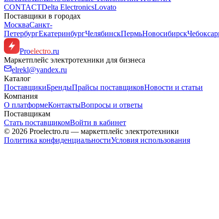
CONTACT
Delta Electronics
Lovato
Поставщики в городах
Москва
Санкт-
Петербург
Екатеринбург
Челябинск
Пермь
Новосибирск
Чебокса
Pro
electro
.ru
Маркетплейс электротехники для бизнеса
elrekl@yandex.ru
Каталог
Поставщики
Бренды
Прайсы поставщиков
Новости и статьи
Компания
О платформе
Контакты
Вопросы и ответы
Поставщикам
Стать поставщиком
Войти в кабинет
© 2026 Proelectro.ru — маркетплейс электротехники
Политика конфиденциальности
Условия использования