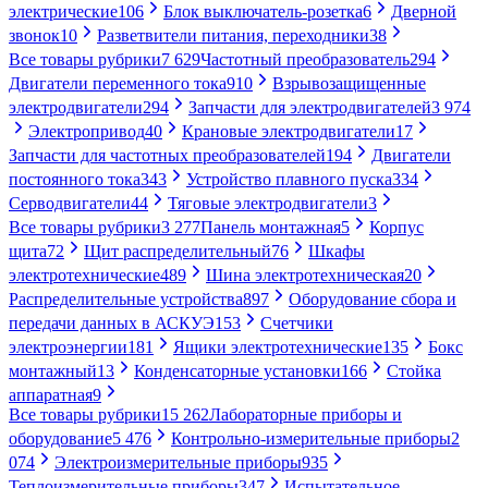
электрические
106
Блок выключатель-розетка
6
Дверной
звонок
10
Разветвители питания, переходники
38
Все товары рубрики
7 629
Частотный преобразователь
294
Двигатели переменного тока
910
Взрывозащищенные
электродвигатели
294
Запчасти для электродвигателей
3 974
Электропривод
40
Крановые электродвигатели
17
Запчасти для частотных преобразователей
194
Двигатели
постоянного тока
343
Устройство плавного пуска
334
Серводвигатели
44
Тяговые электродвигатели
3
Все товары рубрики
3 277
Панель монтажная
5
Корпус
щита
72
Щит распределительный
76
Шкафы
электротехнические
489
Шина электротехническая
20
Распределительные устройства
897
Оборудование сбора и
передачи данных в АСКУЭ
153
Счетчики
электроэнергии
181
Ящики электротехнические
135
Бокс
монтажный
13
Конденсаторные установки
166
Стойка
аппаратная
9
Все товары рубрики
15 262
Лабораторные приборы и
оборудование
5 476
Контрольно-измерительные приборы
2
074
Электроизмерительные приборы
935
Теплоизмерительные приборы
347
Испытательное