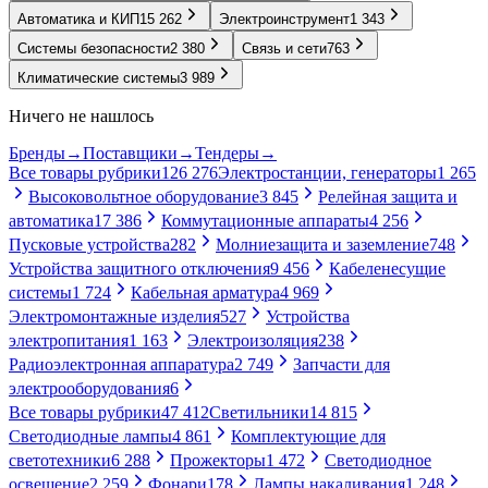
Автоматика и КИП
15 262
Электроинструмент
1 343
Системы безопасности
2 380
Связь и сети
763
Климатические системы
3 989
Ничего не нашлось
Бренды
→
Поставщики
→
Тендеры
→
Все товары рубрики
126 276
Электростанции, генераторы
1 265
Высоковольтное оборудование
3 845
Релейная защита и
автоматика
17 386
Коммутационные аппараты
4 256
Пусковые устройства
282
Молниезащита и заземление
748
Устройства защитного отключения
9 456
Кабеленесущие
системы
1 724
Кабельная арматура
4 969
Электромонтажные изделия
527
Устройства
электропитания
1 163
Электроизоляция
238
Радиоэлектронная аппаратура
2 749
Запчасти для
электрооборудования
6
Все товары рубрики
47 412
Светильники
14 815
Светодиодные лампы
4 861
Комплектующие для
светотехники
6 288
Прожекторы
1 472
Светодиодное
освещение
2 259
Фонари
178
Лампы накаливания
1 248