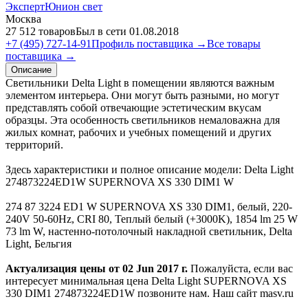
ЭкспертЮнион свет
Москва
27 512 товаров
Был в сети 01.08.2018
+7 (495) 727-14-91
Профиль поставщика →
Все товары
поставщика →
Описание
Светильники Delta Light в помещении являются важным
элементом интерьера. Они могут быть разными, но могут
представлять собой отвечающие эстетическим вкусам
образцы. Эта особенность светильников немаловажна для
жилых комнат, рабочих и учебных помещений и других
территорий.
Здесь характеристики и полное описание модели: Delta Light
274873224ED1W SUPERNOVA XS 330 DIM1 W
274 87 3224 ED1 W SUPERNOVA XS 330 DIM1, белый, 220-
240V 50-60Hz, CRI 80, Теплый белый (+3000K), 1854 lm 25 W
73 lm W, настенно-потолочный накладной светильник, Delta
Light, Бельгия
Актуализация цены от 02 Jun 2017 г.
Пожалуйста, если вас
интересует минимальная цена Delta Light SUPERNOVA XS
330 DIM1 274873224ED1W позвоните нам. Наш сайт masv.ru