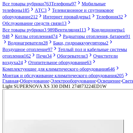
Все товары рубрики
763
Телефоны
97
Мобильные
телефоны
185
АТС
3
Телевизионное и спутниковое
оборудование
212
Интернет провайдеры
1
Телефония
32
Обслуживание средств связи
13
Все товары рубрики
3 989
Вентиляция
113
Кондиционеры
1
948
Котлы отопления
474
Радиаторы отопления, батареи
91
Водонагреватели
28
Баки, гидроаккумуляторы
2
Воздушное отопление
97
Теплый пол и кабельные системы
отопления
162
Печи
34
Обогреватели
3
Очистители
воздуха
24
Отопительное оборудование
63
Комплектующие для климатического оборудования
646
Монтаж и обслуживание климатического оборудования
205
Главная
›
Оборудование
›
Электрооборудование
›
Освещение
›
Свет
Light SUPERNOVA XS 330 DIM1 274873224ED1W