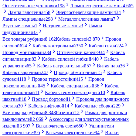
Осветительные установки
198
Люминесцентные лампы
4 665
Лампа галогенная
58
Энергосберегающие лампы
434
Лампы специальные
298
Металлогалогенная лампа
7
Ртутные лампы
1
Натриевые лампы
3
Лампа
индукционная
33
Все товары рубрики
8 162
Кабель силовой
3 870
Провод
силовой
624
Кабель контрольный
350
Кабели связи
224
Провод монтажный
234
Оптический кабель
934
Кабель
сигнализации
83
Кабель силовой гибкий
440
Кабель
управления
65
Кабель нагревательный
57
Витая пара
36
Кабель сварочный
247
Провод обмоточный
15
Кабель
судовой
118
Провод термостойкий
15
Провод
неизолированный
45
Кабель специальный
36
Кабель
телевизионный
11
Кабель термоэлектродный
10
Кабель
шахтный
18
Провод бортовой
1
Провода для подвижного
состава
30
Кабель лифтовой
14
Кабельные сборки
229
Все товары рубрики
8 348
Розетки
712
Рамки для розеток и
выключателей
2 069
Аксессуары для электроустановочных
изделий
3 907
Выключатель света
650
Удлинители
электрические
395
Разъемы электрические
94
Вилки