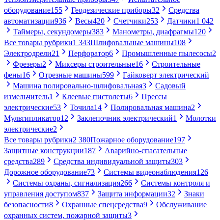
оборудование
155
Геодезические приборы
32
Средства
автоматизации
936
Весы
420
Счетчики
253
Датчики
1 042
Таймеры, секундомеры
383
Манометры, диафрагмы
120
Все товары рубрики
1 343
Шлифовальные машины
108
Электродрели
21
Перфоратор
6
Промышленные пылесосы
2
Фрезеры
2
Миксеры строительные
16
Строительные
фены
16
Отрезные машины
599
Гайковерт электрический
Машина полировально-шлифовальная
3
Садовый
измельчитель
1
Клеевые пистолеты
6
Прессы
электрические
53
Точила
14
Полировальная машина
2
Мультипликатор
12
Заклепочник электрический
1
Молотки
электрические
2
Все товары рубрики
2 380
Пожарное оборудование
197
Защитные конструкции
187
Аварийно-спасательные
средства
289
Средства индивидуальной защиты
303
Дорожное оборудование
73
Системы видеонаблюдения
126
Системы охраны, сигнализация
266
Системы контроля и
управления доступом
837
Защита информации
32
Знаки
безопасности
8
Охранные спецсредства
9
Обслуживание
охранных систем, пожарной защиты
3