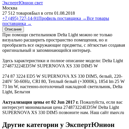
ЭкспертЮнион свет
Москва
27 512 товаров
Был в сети 01.08.2018
+7 (495) 727-14-91
Профиль поставщика →
Все товары
поставщика →
Описание
При помощи светильников Delta Light можно не только
визуально расширить пространство помещения, но и
преобразить все окружающие предметы, с лёгкостью создавая
оригинальный и запоминающийся интерьер.
Здесь характеристики и полное описание модели: Delta Light
274873224ED5W SUPERNOVA XS 330 DIM5 W
274 87 3224 ED5 W SUPERNOVA XS 330 DIM5, белый, 220-
240V 50-60Hz, CRI 80, Теплый белый (+3000K), 1854 lm 25 W
73 lm W, настенно-потолочный накладной светильник, Delta
Light, Бельгия
Актуализация цены от 02 Jun 2017 г.
Пожалуйста, если вас
интересует минимальная цена 274873224ED5W Delta Light
SUPERNOVA XS 330 DIM5 позвоните нам. Наш сайт masv.ru
Другие категории у ЭкспертЮнион