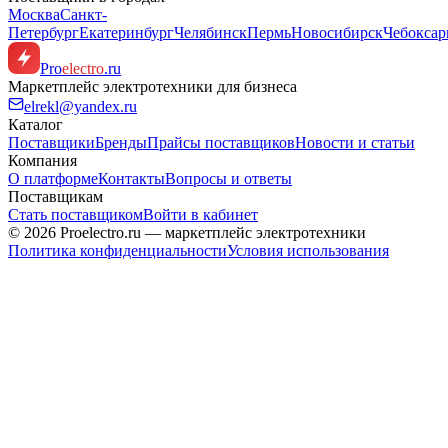
Москва
Санкт-
Петербург
Екатеринбург
Челябинск
Пермь
Новосибирск
Чебокса
Pro
electro
.ru
Маркетплейс электротехники для бизнеса
elrekl@yandex.ru
Каталог
Поставщики
Бренды
Прайсы поставщиков
Новости и статьи
Компания
О платформе
Контакты
Вопросы и ответы
Поставщикам
Стать поставщиком
Войти в кабинет
© 2026 Proelectro.ru — маркетплейс электротехники
Политика конфиденциальности
Условия использования