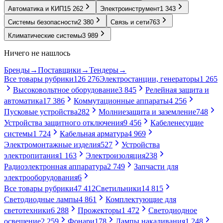
Автоматика и КИП
15 262
Электроинструмент
1 343
Системы безопасности
2 380
Связь и сети
763
Климатические системы
3 989
Ничего не нашлось
Бренды
→
Поставщики
→
Тендеры
→
Все товары рубрики
126 276
Электростанции, генераторы
1 265
Высоковольтное оборудование
3 845
Релейная защита и
автоматика
17 386
Коммутационные аппараты
4 256
Пусковые устройства
282
Молниезащита и заземление
748
Устройства защитного отключения
9 456
Кабеленесущие
системы
1 724
Кабельная арматура
4 969
Электромонтажные изделия
527
Устройства
электропитания
1 163
Электроизоляция
238
Радиоэлектронная аппаратура
2 749
Запчасти для
электрооборудования
6
Все товары рубрики
47 412
Светильники
14 815
Светодиодные лампы
4 861
Комплектующие для
светотехники
6 288
Прожекторы
1 472
Светодиодное
освещение
2 259
Фонари
178
Лампы накаливания
1 248