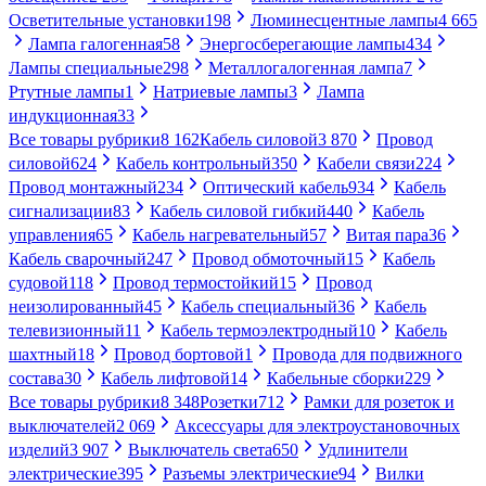
Осветительные установки
198
Люминесцентные лампы
4 665
Лампа галогенная
58
Энергосберегающие лампы
434
Лампы специальные
298
Металлогалогенная лампа
7
Ртутные лампы
1
Натриевые лампы
3
Лампа
индукционная
33
Все товары рубрики
8 162
Кабель силовой
3 870
Провод
силовой
624
Кабель контрольный
350
Кабели связи
224
Провод монтажный
234
Оптический кабель
934
Кабель
сигнализации
83
Кабель силовой гибкий
440
Кабель
управления
65
Кабель нагревательный
57
Витая пара
36
Кабель сварочный
247
Провод обмоточный
15
Кабель
судовой
118
Провод термостойкий
15
Провод
неизолированный
45
Кабель специальный
36
Кабель
телевизионный
11
Кабель термоэлектродный
10
Кабель
шахтный
18
Провод бортовой
1
Провода для подвижного
состава
30
Кабель лифтовой
14
Кабельные сборки
229
Все товары рубрики
8 348
Розетки
712
Рамки для розеток и
выключателей
2 069
Аксессуары для электроустановочных
изделий
3 907
Выключатель света
650
Удлинители
электрические
395
Разъемы электрические
94
Вилки