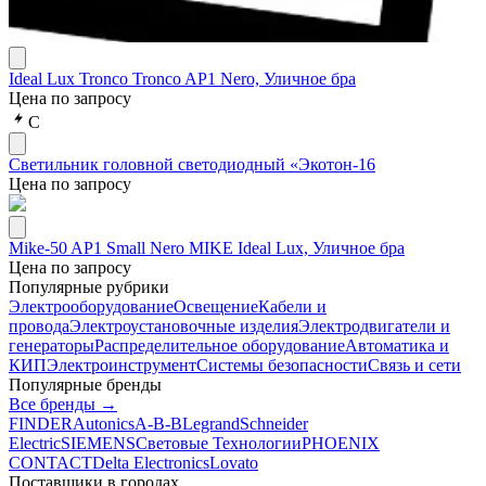
Ideal Lux Tronco Tronco AP1 Nero, Уличное бра
Цена по запросу
С
Светильник головной светодиодный «Экотон-16
Цена по запросу
Mike-50 AP1 Small Nero MIKE Ideal Lux, Уличное бра
Цена по запросу
Популярные рубрики
Электрооборудование
Освещение
Кабели и
провода
Электроустановочные изделия
Электродвигатели и
генераторы
Распределительное оборудование
Автоматика и
КИП
Электроинструмент
Системы безопасности
Связь и сети
Популярные бренды
Все бренды →
FINDER
Autonics
A-B-B
Legrand
Schneider
Electric
SIEMENS
Световые Технологии
PHOENIX
CONTACT
Delta Electronics
Lovato
Поставщики в городах