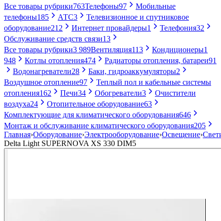
Все товары рубрики
763
Телефоны
97
Мобильные
телефоны
185
АТС
3
Телевизионное и спутниковое
оборудование
212
Интернет провайдеры
1
Телефония
32
Обслуживание средств связи
13
Все товары рубрики
3 989
Вентиляция
113
Кондиционеры
1
948
Котлы отопления
474
Радиаторы отопления, батареи
91
Водонагреватели
28
Баки, гидроаккумуляторы
2
Воздушное отопление
97
Теплый пол и кабельные системы
отопления
162
Печи
34
Обогреватели
3
Очистители
воздуха
24
Отопительное оборудование
63
Комплектующие для климатического оборудования
646
Монтаж и обслуживание климатического оборудования
205
Главная
›
Оборудование
›
Электрооборудование
›
Освещение
›
Свет
Delta Light SUPERNOVA XS 330 DIM5