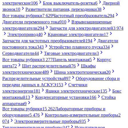
электрические
106
Блок выключатель-розетка
6
Дверной
звонок
10
Разветвители питания, переходники
38
Все товары рубрики
7 629
Частотный преобразователь
294
Двигатели переменного тока
910
Взрывозащищенные
электродвигатели
294
Запчасти для электродвигателей
3 974
Электропривод
40
Крановые электродвигатели
17
Запчасти для частотных преобразователей
194
Двигатели
постоянного тока
343
Устройство плавного пуска
334
Серводвигатели
44
Тяговые электродвигатели
3
Все товары рубрики
3 277
Панель монтажная
5
Корпус
щита
72
Щит распределительный
76
Шкафы
электротехнические
489
Шина электротехническая
20
Распределительные устройства
897
Оборудование сбора и
передачи данных в АСКУЭ
153
Счетчики
электроэнергии
181
Ящики электротехнические
135
Бокс
монтажный
13
Конденсаторные установки
166
Стойка
аппаратная
9
Все товары рубрики
15 262
Лабораторные приборы и
оборудование
5 476
Контрольно-измерительные приборы
2
074
Электроизмерительные приборы
935
Теплоизмерительные приборы
347
Испытательное