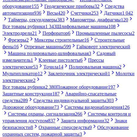
оборудование
155
Геодезические приборы
32
Средства
автоматизации
936
Весы
420
Счетчики
253
Датчики
1 042
Таймеры, секундомеры
383
Манометры, диафрагмы
120
Все товары рубрики
1 343
Шлифовальные машины
108
Электродрели
21
Перфоратор
6
Промышленные пылесосы
2
Фрезеры
2
Миксеры строительные
16
Строительные
фены
16
Отрезные машины
599
Гайковерт электрический
Машина полировально-шлифовальная
3
Садовый
измельчитель
1
Клеевые пистолеты
6
Прессы
электрические
53
Точила
14
Полировальная машина
2
Мультипликатор
12
Заклепочник электрический
1
Молотки
электрические
2
Все товары рубрики
2 380
Пожарное оборудование
197
Защитные конструкции
187
Аварийно-спасательные
средства
289
Средства индивидуальной защиты
303
Дорожное оборудование
73
Системы видеонаблюдения
126
Системы охраны, сигнализация
266
Системы контроля и
управления доступом
837
Защита информации
32
Знаки
безопасности
8
Охранные спецсредства
9
Обслуживание
охранных систем, пожарной защиты
3