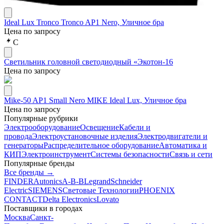
Ideal Lux Tronco Tronco AP1 Nero, Уличное бра
Цена по запросу
С
Светильник головной светодиодный «Экотон-16
Цена по запросу
Mike-50 AP1 Small Nero MIKE Ideal Lux, Уличное бра
Цена по запросу
Популярные рубрики
Электрооборудование
Освещение
Кабели и
провода
Электроустановочные изделия
Электродвигатели и
генераторы
Распределительное оборудование
Автоматика и
КИП
Электроинструмент
Системы безопасности
Связь и сети
Популярные бренды
Все бренды →
FINDER
Autonics
A-B-B
Legrand
Schneider
Electric
SIEMENS
Световые Технологии
PHOENIX
CONTACT
Delta Electronics
Lovato
Поставщики в городах
Москва
Санкт-