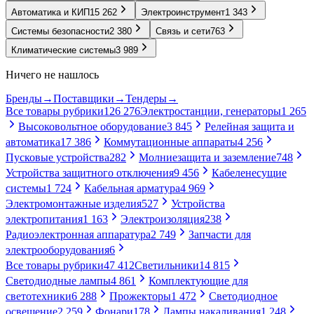
Автоматика и КИП
15 262
Электроинструмент
1 343
Системы безопасности
2 380
Связь и сети
763
Климатические системы
3 989
Ничего не нашлось
Бренды
→
Поставщики
→
Тендеры
→
Все товары рубрики
126 276
Электростанции, генераторы
1 265
Высоковольтное оборудование
3 845
Релейная защита и
автоматика
17 386
Коммутационные аппараты
4 256
Пусковые устройства
282
Молниезащита и заземление
748
Устройства защитного отключения
9 456
Кабеленесущие
системы
1 724
Кабельная арматура
4 969
Электромонтажные изделия
527
Устройства
электропитания
1 163
Электроизоляция
238
Радиоэлектронная аппаратура
2 749
Запчасти для
электрооборудования
6
Все товары рубрики
47 412
Светильники
14 815
Светодиодные лампы
4 861
Комплектующие для
светотехники
6 288
Прожекторы
1 472
Светодиодное
освещение
2 259
Фонари
178
Лампы накаливания
1 248