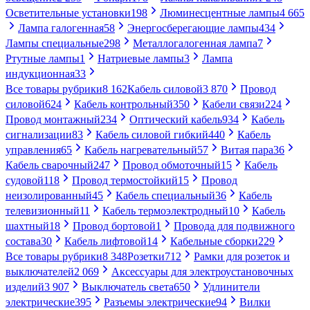
Осветительные установки
198
Люминесцентные лампы
4 665
Лампа галогенная
58
Энергосберегающие лампы
434
Лампы специальные
298
Металлогалогенная лампа
7
Ртутные лампы
1
Натриевые лампы
3
Лампа
индукционная
33
Все товары рубрики
8 162
Кабель силовой
3 870
Провод
силовой
624
Кабель контрольный
350
Кабели связи
224
Провод монтажный
234
Оптический кабель
934
Кабель
сигнализации
83
Кабель силовой гибкий
440
Кабель
управления
65
Кабель нагревательный
57
Витая пара
36
Кабель сварочный
247
Провод обмоточный
15
Кабель
судовой
118
Провод термостойкий
15
Провод
неизолированный
45
Кабель специальный
36
Кабель
телевизионный
11
Кабель термоэлектродный
10
Кабель
шахтный
18
Провод бортовой
1
Провода для подвижного
состава
30
Кабель лифтовой
14
Кабельные сборки
229
Все товары рубрики
8 348
Розетки
712
Рамки для розеток и
выключателей
2 069
Аксессуары для электроустановочных
изделий
3 907
Выключатель света
650
Удлинители
электрические
395
Разъемы электрические
94
Вилки