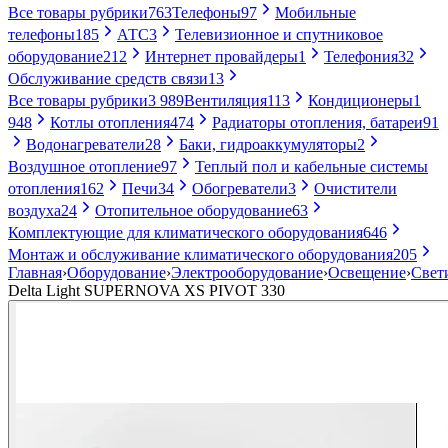
Все товары рубрики
763
Телефоны
97
Мобильные
телефоны
185
АТС
3
Телевизионное и спутниковое
оборудование
212
Интернет провайдеры
1
Телефония
32
Обслуживание средств связи
13
Все товары рубрики
3 989
Вентиляция
113
Кондиционеры
1
948
Котлы отопления
474
Радиаторы отопления, батареи
91
Водонагреватели
28
Баки, гидроаккумуляторы
2
Воздушное отопление
97
Теплый пол и кабельные системы
отопления
162
Печи
34
Обогреватели
3
Очистители
воздуха
24
Отопительное оборудование
63
Комплектующие для климатического оборудования
646
Монтаж и обслуживание климатического оборудования
205
Главная
›
Оборудование
›
Электрооборудование
›
Освещение
›
Свет
Delta Light SUPERNOVA XS PIVOT 330