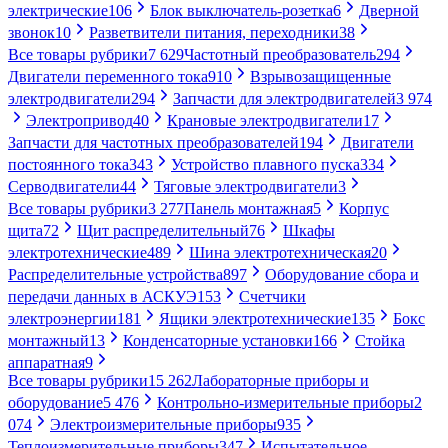
электрические
106
Блок выключатель-розетка
6
Дверной
звонок
10
Разветвители питания, переходники
38
Все товары рубрики
7 629
Частотный преобразователь
294
Двигатели переменного тока
910
Взрывозащищенные
электродвигатели
294
Запчасти для электродвигателей
3 974
Электропривод
40
Крановые электродвигатели
17
Запчасти для частотных преобразователей
194
Двигатели
постоянного тока
343
Устройство плавного пуска
334
Серводвигатели
44
Тяговые электродвигатели
3
Все товары рубрики
3 277
Панель монтажная
5
Корпус
щита
72
Щит распределительный
76
Шкафы
электротехнические
489
Шина электротехническая
20
Распределительные устройства
897
Оборудование сбора и
передачи данных в АСКУЭ
153
Счетчики
электроэнергии
181
Ящики электротехнические
135
Бокс
монтажный
13
Конденсаторные установки
166
Стойка
аппаратная
9
Все товары рубрики
15 262
Лабораторные приборы и
оборудование
5 476
Контрольно-измерительные приборы
2
074
Электроизмерительные приборы
935
Теплоизмерительные приборы
347
Испытательное