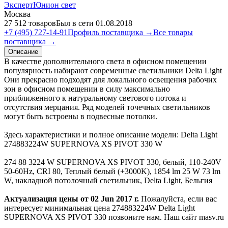
ЭкспертЮнион свет
Москва
27 512 товаров
Был в сети 01.08.2018
+7 (495) 727-14-91
Профиль поставщика →
Все товары
поставщика →
Описание
В качестве дополнительного света в офисном помещении
популярность набирают современные светильники Delta Light
Они прекрасно подходят для локального освещения рабочих
зон в офисном помещении в силу максимально
приближенного к натуральному светового потока и
отсутствия мерцания. Ряд моделей точечных светильников
могут быть встроены в подвесные потолки.
Здесь характеристики и полное описание модели: Delta Light
274883224W SUPERNOVA XS PIVOT 330 W
274 88 3224 W SUPERNOVA XS PIVOT 330, белый, 110-240V
50-60Hz, CRI 80, Теплый белый (+3000K), 1854 lm 25 W 73 lm
W, накладной потолочный светильник, Delta Light, Бельгия
Актуализация цены от 02 Jun 2017 г.
Пожалуйста, если вас
интересует минимальная цена 274883224W Delta Light
SUPERNOVA XS PIVOT 330 позвоните нам. Наш сайт masv.ru