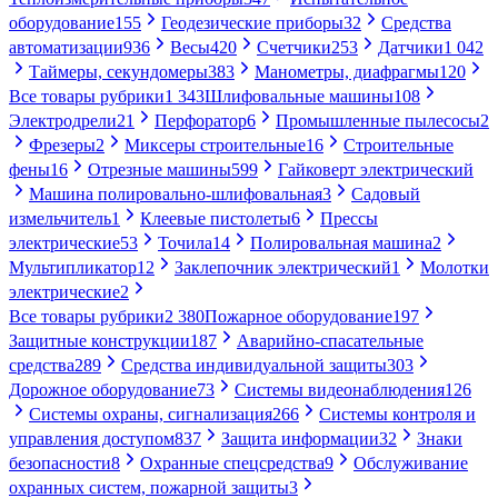
оборудование
155
Геодезические приборы
32
Средства
автоматизации
936
Весы
420
Счетчики
253
Датчики
1 042
Таймеры, секундомеры
383
Манометры, диафрагмы
120
Все товары рубрики
1 343
Шлифовальные машины
108
Электродрели
21
Перфоратор
6
Промышленные пылесосы
2
Фрезеры
2
Миксеры строительные
16
Строительные
фены
16
Отрезные машины
599
Гайковерт электрический
Машина полировально-шлифовальная
3
Садовый
измельчитель
1
Клеевые пистолеты
6
Прессы
электрические
53
Точила
14
Полировальная машина
2
Мультипликатор
12
Заклепочник электрический
1
Молотки
электрические
2
Все товары рубрики
2 380
Пожарное оборудование
197
Защитные конструкции
187
Аварийно-спасательные
средства
289
Средства индивидуальной защиты
303
Дорожное оборудование
73
Системы видеонаблюдения
126
Системы охраны, сигнализация
266
Системы контроля и
управления доступом
837
Защита информации
32
Знаки
безопасности
8
Охранные спецсредства
9
Обслуживание
охранных систем, пожарной защиты
3