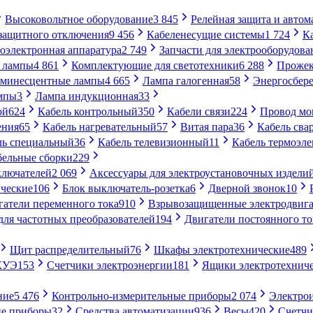
Высоковольтное оборудование
3 845
Релейная защита и автом
 защитного отключения
9 456
Кабеленесущие системы
1 724
К
оэлектронная аппаратура
2 749
Запчасти для электрооборудова
 лампы
4 861
Комплектующие для светотехники
6 288
Проже
минесцентные лампы
4 665
Лампа галогенная
58
Энергосбер
мпы
3
Лампа индукционная
33
ой
624
Кабель контрольный
350
Кабели связи
224
Провод м
ения
65
Кабель нагревательный
57
Витая пара
36
Кабель сва
ль специальный
36
Кабель телевизионный
11
Кабель термоэл
бельные сборки
229
ключателей
2 069
Аксессуары для электроустановочных издели
ческие
106
Блок выключатель-розетка
6
Дверной звонок
10
гатели переменного тока
910
Взрывозащищенные электродвига
для частотных преобразователей
194
Двигатели постоянного то
Щит распределительный
76
Шкафы электротехнические
489
СКУЭ
153
Счетчики электроэнергии
181
Ящики электротехнич
ние
5 476
Контрольно-измерительные приборы
2 074
Электро
ие приборы
32
Средства автоматизации
936
Весы
420
Счетч