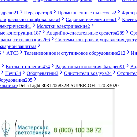
одрели
21
Перфоратор
6
Промышленные пылесосы
2
Фрезе
лировально-шлифовальная
3
Садовый измельчитель
1
Клеевы
электрический
1
Молотки электрические
2
ые конструкции
187
Аварийно-спасательные средства
289
Ср
раны, сигнализация
266
Системы контроля и управления дост
ожарной защиты
3
5
АТС
3
Телевизионное и спутниковое оборудование
212
Ин
8
Котлы отопления
474
Радиаторы отопления, батареи
91
Во
Печи
34
Обогреватели
3
Очистители воздуха
24
Отопител
борудования
205
ильники
›
Delta Light 3081206832B SUPER-OH! 120 83020