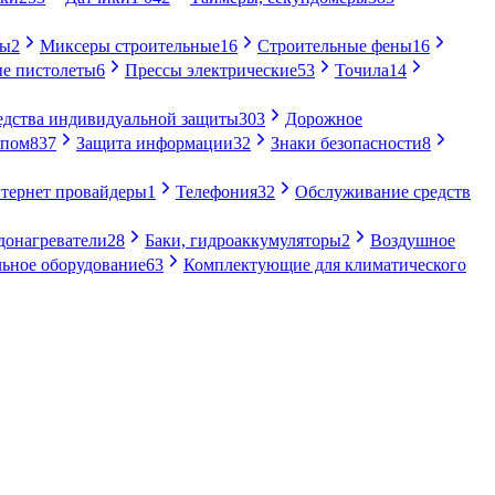
ры
2
Миксеры строительные
16
Строительные фены
16
е пистолеты
6
Прессы электрические
53
Точила
14
едства индивидуальной защиты
303
Дорожное
упом
837
Защита информации
32
Знаки безопасности
8
тернет провайдеры
1
Телефония
32
Обслуживание средств
донагреватели
28
Баки, гидроаккумуляторы
2
Воздушное
ьное оборудование
63
Комплектующие для климатического