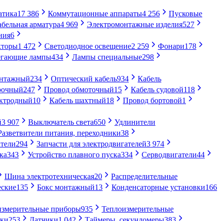
атика
17 386
Коммутационные аппараты
4 256
Пусковые
абельная арматура
4 969
Электромонтажные изделия
527
ния
6
кторы
1 472
Светодиодное освещение
2 259
Фонари
178
егающие лампы
434
Лампы специальные
298
онтажный
234
Оптический кабель
934
Кабель
рочный
247
Провод обмоточный
15
Кабель судовой
118
ектродный
10
Кабель шахтный
18
Провод бортовой
1
й
3 907
Выключатель света
650
Удлинители
Разветвители питания, переходники
38
тели
294
Запчасти для электродвигателей
3 974
ка
343
Устройство плавного пуска
334
Серводвигатели
44
Шина электротехническая
20
Распределительные
еские
135
Бокс монтажный
13
Конденсаторные установки
166
измерительные приборы
935
Теплоизмерительные
ики
253
Датчики
1 042
Таймеры, секундомеры
383