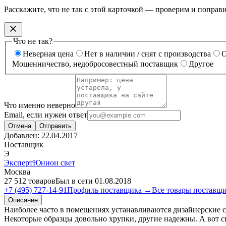
Расскажите, что не так с этой карточкой — проверим и поправ
Что не так?
Неверная цена
Нет в наличии / снят с производства
О
Мошенничество, недобросовестный поставщик
Другое
Что именно неверно
Email, если нужен ответ
Отмена
Отправить
Добавлен:
22.04.2017
Поставщик
Э
ЭкспертЮнион свет
Москва
27 512 товаров
Был в сети 01.08.2018
+7 (495) 727-14-91
Профиль поставщика →
Все товары поставщ
Описание
Наиболее часто в помещениях устанавливаются дизайнерские 
Некоторые образцы довольно хрупки, другие надежны. А вот св