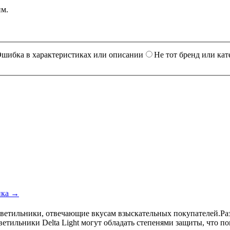
им.
шибка в характеристиках или описании
Не тот бренд или кат
ика →
светильники, отвечающие вкусам взыскательных покупателей.Ра
етильники Delta Light могут обладать степенями защиты, что п