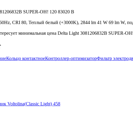
 3081206832B SUPER-OH! 120 83020 B
60Hz, CRI 80, Теплый белый (+3000K), 2844 lm 41 W 69 lm W, по
тересует минимальная цена Delta Light 3081206832B SUPER-OH! 
т
ние
Кольцо контактное
Контроллер-оптимизатор
Фильтр электрод
ик Voltolina(Classic Light) 458