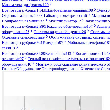
Манометры, диафрагмы
120
Все товары рубрики
1 343
Шлифовальные машины
108
Электр
Отрезные машины
599
Гайковерт электрический
Машина по
Полировальная машина
2
Мультипликатор
12
Заклепочник 
Все товары рубрики
2 380
Пожарное оборудование
197
Защитн
оборудование
73
Системы видеонаблюдения
126
Системы ох
Охранные спецсредства
9
Обслуживание охранных систем, п
Все товары рубрики
763
Телефоны
97
Мобильные телефоны
18
связи
13
Все товары рубрики
3 989
Вентиляция
113
Кондиционеры
1 94
отопление
97
Теплый пол и кабельные системы отопления
162
оборудования
646
Монтаж и обслуживание климатического о
Главная
›
Оборудование
›
Электрооборудование
›
Освещение
›
Свет