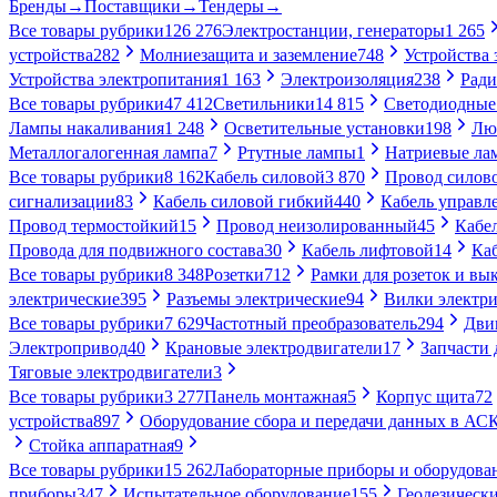
Бренды
→
Поставщики
→
Тендеры
→
Все товары рубрики
126 276
Электростанции, генераторы
1 265
устройства
282
Молниезащита и заземление
748
Устройства
Устройства электропитания
1 163
Электроизоляция
238
Ради
Все товары рубрики
47 412
Светильники
14 815
Светодиодные
Лампы накаливания
1 248
Осветительные установки
198
Лю
Металлогалогенная лампа
7
Ртутные лампы
1
Натриевые ла
Все товары рубрики
8 162
Кабель силовой
3 870
Провод силов
сигнализации
83
Кабель силовой гибкий
440
Кабель управл
Провод термостойкий
15
Провод неизолированный
45
Кабе
Провода для подвижного состава
30
Кабель лифтовой
14
Ка
Все товары рубрики
8 348
Розетки
712
Рамки для розеток и вы
электрические
395
Разъемы электрические
94
Вилки электри
Все товары рубрики
7 629
Частотный преобразователь
294
Дви
Электропривод
40
Крановые электродвигатели
17
Запчасти 
Тяговые электродвигатели
3
Все товары рубрики
3 277
Панель монтажная
5
Корпус щита
72
устройства
897
Оборудование сбора и передачи данных в А
Стойка аппаратная
9
Все товары рубрики
15 262
Лабораторные приборы и оборудова
приборы
347
Испытательное оборудование
155
Геодезическ