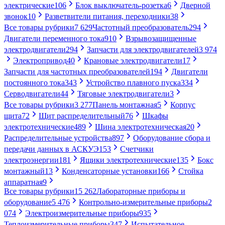
электрические
106
Блок выключатель-розетка
6
Дверной
звонок
10
Разветвители питания, переходники
38
Все товары рубрики
7 629
Частотный преобразователь
294
Двигатели переменного тока
910
Взрывозащищенные
электродвигатели
294
Запчасти для электродвигателей
3 974
Электропривод
40
Крановые электродвигатели
17
Запчасти для частотных преобразователей
194
Двигатели
постоянного тока
343
Устройство плавного пуска
334
Серводвигатели
44
Тяговые электродвигатели
3
Все товары рубрики
3 277
Панель монтажная
5
Корпус
щита
72
Щит распределительный
76
Шкафы
электротехнические
489
Шина электротехническая
20
Распределительные устройства
897
Оборудование сбора и
передачи данных в АСКУЭ
153
Счетчики
электроэнергии
181
Ящики электротехнические
135
Бокс
монтажный
13
Конденсаторные установки
166
Стойка
аппаратная
9
Все товары рубрики
15 262
Лабораторные приборы и
оборудование
5 476
Контрольно-измерительные приборы
2
074
Электроизмерительные приборы
935
Теплоизмерительные приборы
347
Испытательное