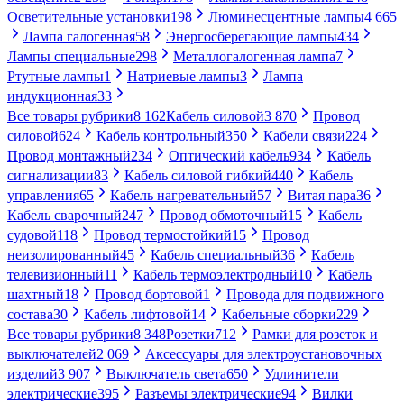
Осветительные установки
198
Люминесцентные лампы
4 665
Лампа галогенная
58
Энергосберегающие лампы
434
Лампы специальные
298
Металлогалогенная лампа
7
Ртутные лампы
1
Натриевые лампы
3
Лампа
индукционная
33
Все товары рубрики
8 162
Кабель силовой
3 870
Провод
силовой
624
Кабель контрольный
350
Кабели связи
224
Провод монтажный
234
Оптический кабель
934
Кабель
сигнализации
83
Кабель силовой гибкий
440
Кабель
управления
65
Кабель нагревательный
57
Витая пара
36
Кабель сварочный
247
Провод обмоточный
15
Кабель
судовой
118
Провод термостойкий
15
Провод
неизолированный
45
Кабель специальный
36
Кабель
телевизионный
11
Кабель термоэлектродный
10
Кабель
шахтный
18
Провод бортовой
1
Провода для подвижного
состава
30
Кабель лифтовой
14
Кабельные сборки
229
Все товары рубрики
8 348
Розетки
712
Рамки для розеток и
выключателей
2 069
Аксессуары для электроустановочных
изделий
3 907
Выключатель света
650
Удлинители
электрические
395
Разъемы электрические
94
Вилки