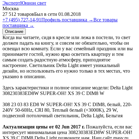
ЭкспертЮнион свет
Москва
27 512 товаров
Был в сети 01.08.2018
+7 (495) 727-14-91
Профиль поставщика →
Все товары
поставщика →
Описание
Когда вы читаете, сидя в кресле или лежа в постели, то свет
должен падать на книгу, и совсем не обязательно, чтобы он
освещал всю комнату. Если у вас семейный праздник или вы
принимаете гостей, нужно ярко осветить квартиру и тем
самым создать радостную атмосферу, приподнятое
настроение. Светильник Delta Light имеет уникальный
дизайн, но использовать его нужно только в тех местах, что
указано в описании.
Здесь характеристики и полное описание модели: Delta Light
308230383ED8W SUPER-OH! XS 39 C DIM8 W
308 23 03 83 ED8 W SUPER-OH! XS 39 C DIM8, белый, 220-
240V 50-60Hz, CRI 80, Теплый белый (+3000K), 29 W,
подвесной потолочный светильник, Delta Light, Бельгия
Актуализация цены от 02 Jun 2017 г.
Пожалуйста, если вас
интересует минимальная цена 308230383ED8W SUPER-OH!
XS 39 C DIM8 Delta Light позвоните нам. Наш сайт masv.ru