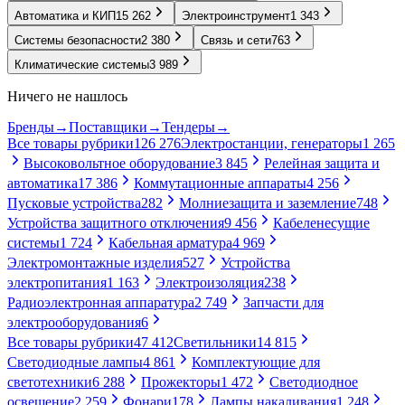
Автоматика и КИП
15 262
Электроинструмент
1 343
Системы безопасности
2 380
Связь и сети
763
Климатические системы
3 989
Ничего не нашлось
Бренды
→
Поставщики
→
Тендеры
→
Все товары рубрики
126 276
Электростанции, генераторы
1 265
Высоковольтное оборудование
3 845
Релейная защита и
автоматика
17 386
Коммутационные аппараты
4 256
Пусковые устройства
282
Молниезащита и заземление
748
Устройства защитного отключения
9 456
Кабеленесущие
системы
1 724
Кабельная арматура
4 969
Электромонтажные изделия
527
Устройства
электропитания
1 163
Электроизоляция
238
Радиоэлектронная аппаратура
2 749
Запчасти для
электрооборудования
6
Все товары рубрики
47 412
Светильники
14 815
Светодиодные лампы
4 861
Комплектующие для
светотехники
6 288
Прожекторы
1 472
Светодиодное
освещение
2 259
Фонари
178
Лампы накаливания
1 248