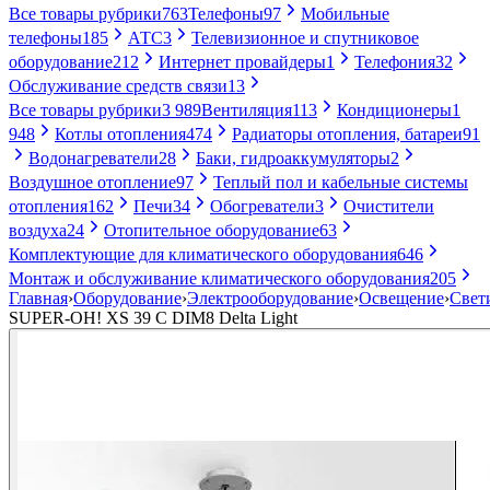
Все товары рубрики
763
Телефоны
97
Мобильные
телефоны
185
АТС
3
Телевизионное и спутниковое
оборудование
212
Интернет провайдеры
1
Телефония
32
Обслуживание средств связи
13
Все товары рубрики
3 989
Вентиляция
113
Кондиционеры
1
948
Котлы отопления
474
Радиаторы отопления, батареи
91
Водонагреватели
28
Баки, гидроаккумуляторы
2
Воздушное отопление
97
Теплый пол и кабельные системы
отопления
162
Печи
34
Обогреватели
3
Очистители
воздуха
24
Отопительное оборудование
63
Комплектующие для климатического оборудования
646
Монтаж и обслуживание климатического оборудования
205
Главная
›
Оборудование
›
Электрооборудование
›
Освещение
›
Свет
SUPER-OH! XS 39 C DIM8 Delta Light