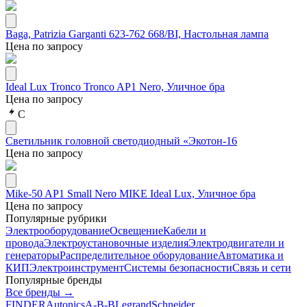
Baga, Patrizia Garganti 623-762 668/BI, Настольная лампа
Цена по запросу
Ideal Lux Tronco Tronco AP1 Nero, Уличное бра
Цена по запросу
С
Светильник головной светодиодный «Экотон-16
Цена по запросу
Mike-50 AP1 Small Nero MIKE Ideal Lux, Уличное бра
Цена по запросу
Популярные рубрики
Электрооборудование
Освещение
Кабели и
провода
Электроустановочные изделия
Электродвигатели и
генераторы
Распределительное оборудование
Автоматика и
КИП
Электроинструмент
Системы безопасности
Связь и сети
Популярные бренды
Все бренды →
FINDER
Autonics
A-B-B
Legrand
Schneider