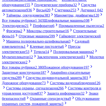
оборудование
155
Геодезические приборы
32
Средства
автоматизации
936
Весы
420
Счетчики
253
Датчики
1 042
Таймеры, секундомеры
383
Манометры, диафрагмы
120
Все товары рубрики
1 343
Шлифовальные машины
108
Электродрели
21
Перфоратор
6
Промышленные пылесосы
2
Фрезеры
2
Миксеры строительные
16
Строительные
фены
16
Отрезные машины
599
Гайковерт электрический
Машина полировально-шлифовальная
3
Садовый
измельчитель
1
Клеевые пистолеты
6
Прессы
электрические
53
Точила
14
Полировальная машина
2
Мультипликатор
12
Заклепочник электрический
1
Молотки
электрические
2
Все товары рубрики
2 380
Пожарное оборудование
197
Защитные конструкции
187
Аварийно-спасательные
средства
289
Средства индивидуальной защиты
303
Дорожное оборудование
73
Системы видеонаблюдения
126
Системы охраны, сигнализация
266
Системы контроля и
управления доступом
837
Защита информации
32
Знаки
безопасности
8
Охранные спецсредства
9
Обслуживание
охранных систем, пожарной защиты
3