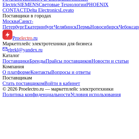
Electric
SIEMENS
Световые Технологии
PHOENIX
CONTACT
Delta Electronics
Lovato
Поставщики в городах
Москва
Санкт-
Петербург
Екатеринбург
Челябинск
Пермь
Новосибирск
Чебокса
Pro
electro
.ru
Маркетплейс электротехники для бизнеса
elrekl@yandex.ru
Каталог
Поставщики
Бренды
Прайсы поставщиков
Новости и статьи
Компания
О платформе
Контакты
Вопросы и ответы
Поставщикам
Стать поставщиком
Войти в кабинет
© 2026 Proelectro.ru — маркетплейс электротехники
Политика конфиденциальности
Условия использования