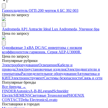
Г
Газоохладитель ОГП-200 чертеж 6 БС 392 003
Цена по запросу
Andromeda AP1 Antracite Ideal Lux Andromeda, Уличное бра
Цена по запросу
Однофазные 3 кВА DC/AC инверторы с низким
коэффициентом гармоник. Серия AEP-U3000R.
Цена по запросу
Популярные рубрики
Электрооборудование
Освещение
Кабели и
провода
Электроустановочные изделия
Электродвигатели и
генераторы
Распределительное оборудование
Автоматика и
КИП
Электроинструмент
Системы безопасности
Связь и сети
Популярные бренды
Все бренды →
FINDER
Autonics
A-B-B
Legrand
Schneider
Electric
SIEMENS
Световые Технологии
PHOENIX
CONTACT
Delta Electronics
Lovato
Поставщики в городах