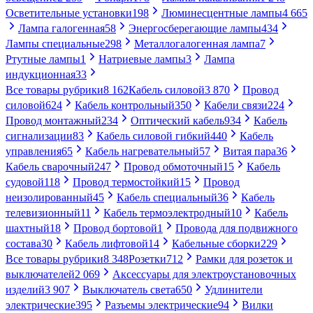
Осветительные установки
198
Люминесцентные лампы
4 665
Лампа галогенная
58
Энергосберегающие лампы
434
Лампы специальные
298
Металлогалогенная лампа
7
Ртутные лампы
1
Натриевые лампы
3
Лампа
индукционная
33
Все товары рубрики
8 162
Кабель силовой
3 870
Провод
силовой
624
Кабель контрольный
350
Кабели связи
224
Провод монтажный
234
Оптический кабель
934
Кабель
сигнализации
83
Кабель силовой гибкий
440
Кабель
управления
65
Кабель нагревательный
57
Витая пара
36
Кабель сварочный
247
Провод обмоточный
15
Кабель
судовой
118
Провод термостойкий
15
Провод
неизолированный
45
Кабель специальный
36
Кабель
телевизионный
11
Кабель термоэлектродный
10
Кабель
шахтный
18
Провод бортовой
1
Провода для подвижного
состава
30
Кабель лифтовой
14
Кабельные сборки
229
Все товары рубрики
8 348
Розетки
712
Рамки для розеток и
выключателей
2 069
Аксессуары для электроустановочных
изделий
3 907
Выключатель света
650
Удлинители
электрические
395
Разъемы электрические
94
Вилки