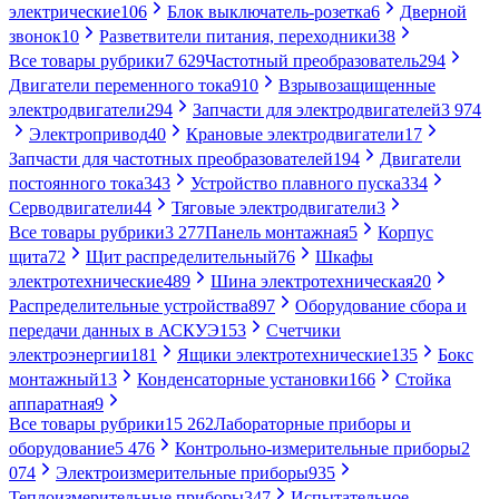
электрические
106
Блок выключатель-розетка
6
Дверной
звонок
10
Разветвители питания, переходники
38
Все товары рубрики
7 629
Частотный преобразователь
294
Двигатели переменного тока
910
Взрывозащищенные
электродвигатели
294
Запчасти для электродвигателей
3 974
Электропривод
40
Крановые электродвигатели
17
Запчасти для частотных преобразователей
194
Двигатели
постоянного тока
343
Устройство плавного пуска
334
Серводвигатели
44
Тяговые электродвигатели
3
Все товары рубрики
3 277
Панель монтажная
5
Корпус
щита
72
Щит распределительный
76
Шкафы
электротехнические
489
Шина электротехническая
20
Распределительные устройства
897
Оборудование сбора и
передачи данных в АСКУЭ
153
Счетчики
электроэнергии
181
Ящики электротехнические
135
Бокс
монтажный
13
Конденсаторные установки
166
Стойка
аппаратная
9
Все товары рубрики
15 262
Лабораторные приборы и
оборудование
5 476
Контрольно-измерительные приборы
2
074
Электроизмерительные приборы
935
Теплоизмерительные приборы
347
Испытательное