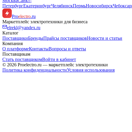
Москва
Санкт-
Петербург
Екатеринбург
Челябинск
Пермь
Новосибирск
Чебокса
Pro
electro
.ru
Маркетплейс электротехники для бизнеса
elrekl@yandex.ru
Каталог
Поставщики
Бренды
Прайсы поставщиков
Новости и статьи
Компания
О платформе
Контакты
Вопросы и ответы
Поставщикам
Стать поставщиком
Войти в кабинет
© 2026 Proelectro.ru — маркетплейс электротехники
Политика конфиденциальности
Условия использования