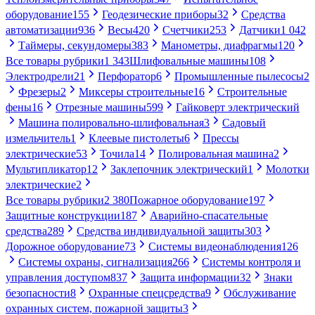
оборудование
155
Геодезические приборы
32
Средства
автоматизации
936
Весы
420
Счетчики
253
Датчики
1 042
Таймеры, секундомеры
383
Манометры, диафрагмы
120
Все товары рубрики
1 343
Шлифовальные машины
108
Электродрели
21
Перфоратор
6
Промышленные пылесосы
2
Фрезеры
2
Миксеры строительные
16
Строительные
фены
16
Отрезные машины
599
Гайковерт электрический
Машина полировально-шлифовальная
3
Садовый
измельчитель
1
Клеевые пистолеты
6
Прессы
электрические
53
Точила
14
Полировальная машина
2
Мультипликатор
12
Заклепочник электрический
1
Молотки
электрические
2
Все товары рубрики
2 380
Пожарное оборудование
197
Защитные конструкции
187
Аварийно-спасательные
средства
289
Средства индивидуальной защиты
303
Дорожное оборудование
73
Системы видеонаблюдения
126
Системы охраны, сигнализация
266
Системы контроля и
управления доступом
837
Защита информации
32
Знаки
безопасности
8
Охранные спецсредства
9
Обслуживание
охранных систем, пожарной защиты
3