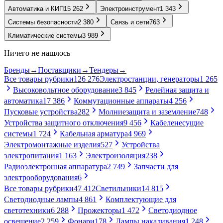
Автоматика и КИП
15 262
Электроинструмент
1 343
Системы безопасности
2 380
Связь и сети
763
Климатические системы
3 989
Ничего не нашлось
Бренды
→
Поставщики
→
Тендеры
→
Все товары рубрики
126 276
Электростанции, генераторы
1 265
Высоковольтное оборудование
3 845
Релейная защита и
автоматика
17 386
Коммутационные аппараты
4 256
Пусковые устройства
282
Молниезащита и заземление
748
Устройства защитного отключения
9 456
Кабеленесущие
системы
1 724
Кабельная арматура
4 969
Электромонтажные изделия
527
Устройства
электропитания
1 163
Электроизоляция
238
Радиоэлектронная аппаратура
2 749
Запчасти для
электрооборудования
6
Все товары рубрики
47 412
Светильники
14 815
Светодиодные лампы
4 861
Комплектующие для
светотехники
6 288
Прожекторы
1 472
Светодиодное
освещение
2 259
Фонари
178
Лампы накаливания
1 248