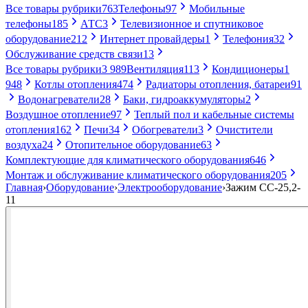
Все товары рубрики
763
Телефоны
97
Мобильные
телефоны
185
АТС
3
Телевизионное и спутниковое
оборудование
212
Интернет провайдеры
1
Телефония
32
Обслуживание средств связи
13
Все товары рубрики
3 989
Вентиляция
113
Кондиционеры
1
948
Котлы отопления
474
Радиаторы отопления, батареи
91
Водонагреватели
28
Баки, гидроаккумуляторы
2
Воздушное отопление
97
Теплый пол и кабельные системы
отопления
162
Печи
34
Обогреватели
3
Очистители
воздуха
24
Отопительное оборудование
63
Комплектующие для климатического оборудования
646
Монтаж и обслуживание климатического оборудования
205
Главная
›
Оборудование
›
Электрооборудование
›
Зажим СС-25,2-
11