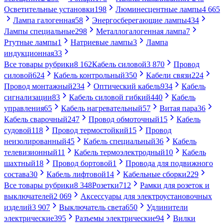
Осветительные установки
198
Люминесцентные лампы
4 665
Лампа галогенная
58
Энергосберегающие лампы
434
Лампы специальные
298
Металлогалогенная лампа
7
Ртутные лампы
1
Натриевые лампы
3
Лампа
индукционная
33
Все товары рубрики
8 162
Кабель силовой
3 870
Провод
силовой
624
Кабель контрольный
350
Кабели связи
224
Провод монтажный
234
Оптический кабель
934
Кабель
сигнализации
83
Кабель силовой гибкий
440
Кабель
управления
65
Кабель нагревательный
57
Витая пара
36
Кабель сварочный
247
Провод обмоточный
15
Кабель
судовой
118
Провод термостойкий
15
Провод
неизолированный
45
Кабель специальный
36
Кабель
телевизионный
11
Кабель термоэлектродный
10
Кабель
шахтный
18
Провод бортовой
1
Провода для подвижного
состава
30
Кабель лифтовой
14
Кабельные сборки
229
Все товары рубрики
8 348
Розетки
712
Рамки для розеток и
выключателей
2 069
Аксессуары для электроустановочных
изделий
3 907
Выключатель света
650
Удлинители
электрические
395
Разъемы электрические
94
Вилки