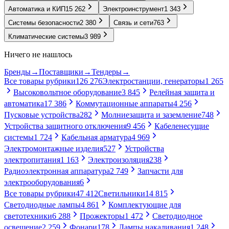
Автоматика и КИП
15 262
Электроинструмент
1 343
Системы безопасности
2 380
Связь и сети
763
Климатические системы
3 989
Ничего не нашлось
Бренды
→
Поставщики
→
Тендеры
→
Все товары рубрики
126 276
Электростанции, генераторы
1 265
Высоковольтное оборудование
3 845
Релейная защита и
автоматика
17 386
Коммутационные аппараты
4 256
Пусковые устройства
282
Молниезащита и заземление
748
Устройства защитного отключения
9 456
Кабеленесущие
системы
1 724
Кабельная арматура
4 969
Электромонтажные изделия
527
Устройства
электропитания
1 163
Электроизоляция
238
Радиоэлектронная аппаратура
2 749
Запчасти для
электрооборудования
6
Все товары рубрики
47 412
Светильники
14 815
Светодиодные лампы
4 861
Комплектующие для
светотехники
6 288
Прожекторы
1 472
Светодиодное
освещение
2 259
Фонари
178
Лампы накаливания
1 248