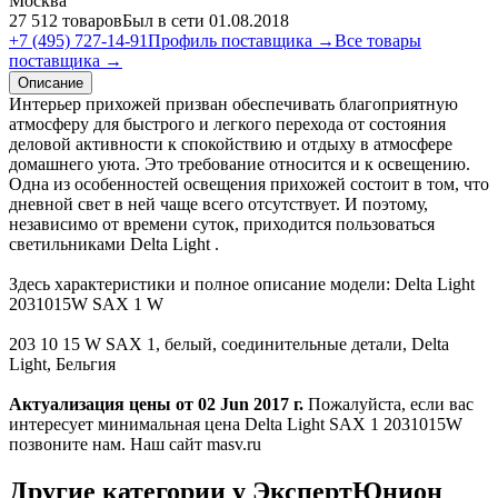
Москва
27 512 товаров
Был в сети 01.08.2018
+7 (495) 727-14-91
Профиль поставщика →
Все товары
поставщика →
Описание
Интерьер прихожей призван обеспечивать благоприятную
атмосферу для быстрого и легкого перехода от состояния
деловой активности к спокойствию и отдыху в атмосфере
домашнего уюта. Это требование относится и к освещению.
Одна из особенностей освещения прихожей состоит в том, что
дневной свет в ней чаще всего отсутствует. И поэтому,
независимо от времени суток, приходится пользоваться
светильниками Delta Light .
Здесь характеристики и полное описание модели: Delta Light
2031015W SAX 1 W
203 10 15 W SAX 1, белый, соединительные детали, Delta
Light, Бельгия
Актуализация цены от 02 Jun 2017 г.
Пожалуйста, если вас
интересует минимальная цена Delta Light SAX 1 2031015W
позвоните нам. Наш сайт masv.ru
Другие категории у ЭкспертЮнион