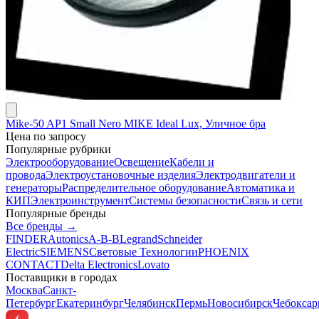
Mike-50 AP1 Small Nero MIKE Ideal Lux, Уличное бра
Цена по запросу
Популярные рубрики
Электрооборудование
Освещение
Кабели и
провода
Электроустановочные изделия
Электродвигатели и
генераторы
Распределительное оборудование
Автоматика и
КИП
Электроинструмент
Системы безопасности
Связь и сети
Популярные бренды
Все бренды →
FINDER
Autonics
A-B-B
Legrand
Schneider
Electric
SIEMENS
Световые Технологии
PHOENIX
CONTACT
Delta Electronics
Lovato
Поставщики в городах
Москва
Санкт-
Петербург
Екатеринбург
Челябинск
Пермь
Новосибирск
Чебокса