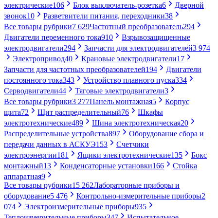
электрические
106
Блок выключатель-розетка
6
Дверной
звонок
10
Разветвители питания, переходники
38
Все товары рубрики
7 629
Частотный преобразователь
294
Двигатели переменного тока
910
Взрывозащищенные
электродвигатели
294
Запчасти для электродвигателей
3 974
Электропривод
40
Крановые электродвигатели
17
Запчасти для частотных преобразователей
194
Двигатели
постоянного тока
343
Устройство плавного пуска
334
Серводвигатели
44
Тяговые электродвигатели
3
Все товары рубрики
3 277
Панель монтажная
5
Корпус
щита
72
Щит распределительный
76
Шкафы
электротехнические
489
Шина электротехническая
20
Распределительные устройства
897
Оборудование сбора и
передачи данных в АСКУЭ
153
Счетчики
электроэнергии
181
Ящики электротехнические
135
Бокс
монтажный
13
Конденсаторные установки
166
Стойка
аппаратная
9
Все товары рубрики
15 262
Лабораторные приборы и
оборудование
5 476
Контрольно-измерительные приборы
2
074
Электроизмерительные приборы
935
Теплоизмерительные приборы
347
Испытательное