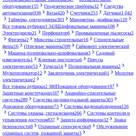
оборудование
155
Геодезические приборы
32
Средства
автоматизации
936
Весы
420
Счетчики
253
Датчики
1 042
Таймеры, секундомеры
383
Манометры, диафрагмы
120
Все товары рубрики
1 343
Шлифовальные машины
108
Электродрели
21
Перфоратор
6
Промышленные пылесосы
2
Фрезеры
2
Миксеры строительные
16
Строительные
фены
16
Отрезные машины
599
Гайковерт электрический
Машина полировально-шлифовальная
3
Садовый
измельчитель
1
Клеевые пистолеты
6
Прессы
электрические
53
Точила
14
Полировальная машина
2
Мультипликатор
12
Заклепочник электрический
1
Молотки
электрические
2
Все товары рубрики
2 380
Пожарное оборудование
197
Защитные конструкции
187
Аварийно-спасательные
средства
289
Средства индивидуальной защиты
303
Дорожное оборудование
73
Системы видеонаблюдения
126
Системы охраны, сигнализация
266
Системы контроля и
управления доступом
837
Защита информации
32
Знаки
безопасности
8
Охранные спецсредства
9
Обслуживание
охранных систем, пожарной защиты
3