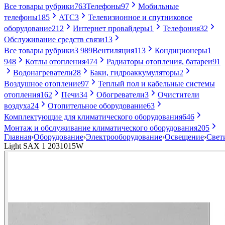
Все товары рубрики
763
Телефоны
97
Мобильные
телефоны
185
АТС
3
Телевизионное и спутниковое
оборудование
212
Интернет провайдеры
1
Телефония
32
Обслуживание средств связи
13
Все товары рубрики
3 989
Вентиляция
113
Кондиционеры
1
948
Котлы отопления
474
Радиаторы отопления, батареи
91
Водонагреватели
28
Баки, гидроаккумуляторы
2
Воздушное отопление
97
Теплый пол и кабельные системы
отопления
162
Печи
34
Обогреватели
3
Очистители
воздуха
24
Отопительное оборудование
63
Комплектующие для климатического оборудования
646
Монтаж и обслуживание климатического оборудования
205
Главная
›
Оборудование
›
Электрооборудование
›
Освещение
›
Свет
Light SAX 1 2031015W