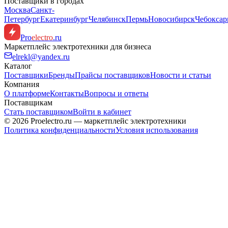
Поставщики в городах
Москва
Санкт-
Петербург
Екатеринбург
Челябинск
Пермь
Новосибирск
Чебокса
Pro
electro
.ru
Маркетплейс электротехники для бизнеса
elrekl@yandex.ru
Каталог
Поставщики
Бренды
Прайсы поставщиков
Новости и статьи
Компания
О платформе
Контакты
Вопросы и ответы
Поставщикам
Стать поставщиком
Войти в кабинет
© 2026 Proelectro.ru — маркетплейс электротехники
Политика конфиденциальности
Условия использования