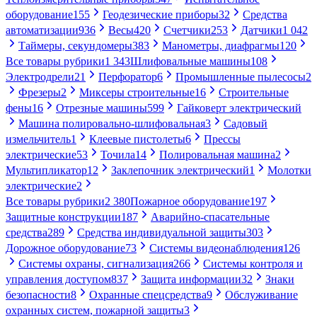
оборудование
155
Геодезические приборы
32
Средства
автоматизации
936
Весы
420
Счетчики
253
Датчики
1 042
Таймеры, секундомеры
383
Манометры, диафрагмы
120
Все товары рубрики
1 343
Шлифовальные машины
108
Электродрели
21
Перфоратор
6
Промышленные пылесосы
2
Фрезеры
2
Миксеры строительные
16
Строительные
фены
16
Отрезные машины
599
Гайковерт электрический
Машина полировально-шлифовальная
3
Садовый
измельчитель
1
Клеевые пистолеты
6
Прессы
электрические
53
Точила
14
Полировальная машина
2
Мультипликатор
12
Заклепочник электрический
1
Молотки
электрические
2
Все товары рубрики
2 380
Пожарное оборудование
197
Защитные конструкции
187
Аварийно-спасательные
средства
289
Средства индивидуальной защиты
303
Дорожное оборудование
73
Системы видеонаблюдения
126
Системы охраны, сигнализация
266
Системы контроля и
управления доступом
837
Защита информации
32
Знаки
безопасности
8
Охранные спецсредства
9
Обслуживание
охранных систем, пожарной защиты
3