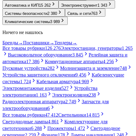
Автоматика и КИП
15 262
Электроинструмент
1 343
Системы безопасности
2 380
Связь и сети
763
Климатические системы
3 989
Ничего не нашлось
Бренды
→
Поставщики
→
Тендеры
→
Все товары рубрики
126 276
Электростанции, генераторы
1 265
Высоковольтное оборудование
3 845
Релейная защита и
автоматика
17 386
Коммутационные аппараты
4 256
Пусковые устройства
282
Молниезащита и заземление
748
Устройства защитного отключения
9 456
Кабеленесущие
системы
1 724
Кабельная арматура
4 969
Электромонтажные изделия
527
Устройства
электропитания
1 163
Электроизоляция
238
Радиоэлектронная аппаратура
2 749
Запчасти для
электрооборудования
6
Все товары рубрики
47 412
Светильники
14 815
Светодиодные лампы
4 861
Комплектующие для
светотехники
6 288
Прожекторы
1 472
Светодиодное
освещение
2 259
Фонари
178
Лампы накаливания
1 248