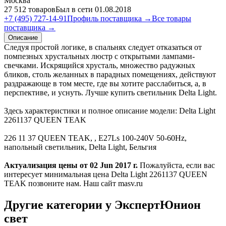
Москва
27 512 товаров
Был в сети 01.08.2018
+7 (495) 727-14-91
Профиль поставщика →
Все товары
поставщика →
Описание
Следуя простой логике, в спальнях следует отказаться от
помпезных хрустальных люстр с открытыми лампами-
свечками. Искрящийся хрусталь, множество радужных
бликов, столь желанных в парадных помещениях, действуют
раздражающе в том месте, где вы хотите расслабиться, а, в
перспективе, и уснуть. Лучше купить светильник Delta Light.
Здесь характеристики и полное описание модели: Delta Light
2261137 QUEEN TEAK
226 11 37 QUEEN TEAK, , E27Ls 100-240V 50-60Hz,
напольный светильник, Delta Light, Бельгия
Актуализация цены от 02 Jun 2017 г.
Пожалуйста, если вас
интересует минимальная цена Delta Light 2261137 QUEEN
TEAK позвоните нам. Наш сайт masv.ru
Другие категории у ЭкспертЮнион
свет