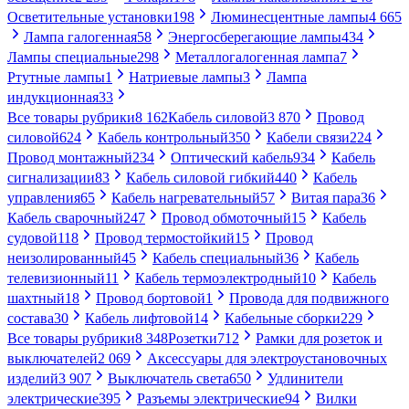
Осветительные установки
198
Люминесцентные лампы
4 665
Лампа галогенная
58
Энергосберегающие лампы
434
Лампы специальные
298
Металлогалогенная лампа
7
Ртутные лампы
1
Натриевые лампы
3
Лампа
индукционная
33
Все товары рубрики
8 162
Кабель силовой
3 870
Провод
силовой
624
Кабель контрольный
350
Кабели связи
224
Провод монтажный
234
Оптический кабель
934
Кабель
сигнализации
83
Кабель силовой гибкий
440
Кабель
управления
65
Кабель нагревательный
57
Витая пара
36
Кабель сварочный
247
Провод обмоточный
15
Кабель
судовой
118
Провод термостойкий
15
Провод
неизолированный
45
Кабель специальный
36
Кабель
телевизионный
11
Кабель термоэлектродный
10
Кабель
шахтный
18
Провод бортовой
1
Провода для подвижного
состава
30
Кабель лифтовой
14
Кабельные сборки
229
Все товары рубрики
8 348
Розетки
712
Рамки для розеток и
выключателей
2 069
Аксессуары для электроустановочных
изделий
3 907
Выключатель света
650
Удлинители
электрические
395
Разъемы электрические
94
Вилки