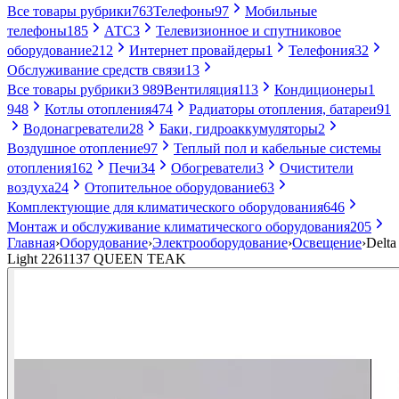
Все товары рубрики
763
Телефоны
97
Мобильные
телефоны
185
АТС
3
Телевизионное и спутниковое
оборудование
212
Интернет провайдеры
1
Телефония
32
Обслуживание средств связи
13
Все товары рубрики
3 989
Вентиляция
113
Кондиционеры
1
948
Котлы отопления
474
Радиаторы отопления, батареи
91
Водонагреватели
28
Баки, гидроаккумуляторы
2
Воздушное отопление
97
Теплый пол и кабельные системы
отопления
162
Печи
34
Обогреватели
3
Очистители
воздуха
24
Отопительное оборудование
63
Комплектующие для климатического оборудования
646
Монтаж и обслуживание климатического оборудования
205
Главная
›
Оборудование
›
Электрооборудование
›
Освещение
›
Delta
Light 2261137 QUEEN TEAK