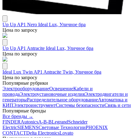
Up Up AP1 Nero Ideal Lux, Уличное бра
Цена по запросу
Up Up AP1 Antracite Ideal Lux, Уличное бра
Цена по запросу
Ideal Lux Twin AP1 Antracite Twin, Уличное бра
Цена по запросу
Популярные рубрики
Электрооборудование
Освещение
Кабели и
провода
Электроустановочные изделия
Электродвигатели и
генераторы
Распределительное оборудование
Автоматика и
КИП
Электроинструмент
Системы безопасности
Связь и сети
Популярные бренды
Все бренды →
FINDER
Autonics
A-B-B
Legrand
Schneider
Electric
SIEMENS
Световые Технологии
PHOENIX
CONTACT
Delta Electronics
Lovato