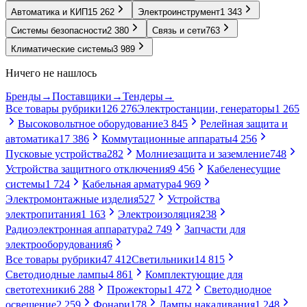
Автоматика и КИП
15 262
Электроинструмент
1 343
Системы безопасности
2 380
Связь и сети
763
Климатические системы
3 989
Ничего не нашлось
Бренды
→
Поставщики
→
Тендеры
→
Все товары рубрики
126 276
Электростанции, генераторы
1 265
Высоковольтное оборудование
3 845
Релейная защита и
автоматика
17 386
Коммутационные аппараты
4 256
Пусковые устройства
282
Молниезащита и заземление
748
Устройства защитного отключения
9 456
Кабеленесущие
системы
1 724
Кабельная арматура
4 969
Электромонтажные изделия
527
Устройства
электропитания
1 163
Электроизоляция
238
Радиоэлектронная аппаратура
2 749
Запчасти для
электрооборудования
6
Все товары рубрики
47 412
Светильники
14 815
Светодиодные лампы
4 861
Комплектующие для
светотехники
6 288
Прожекторы
1 472
Светодиодное
освещение
2 259
Фонари
178
Лампы накаливания
1 248