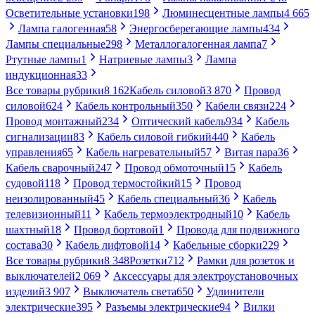
Осветительные установки
198
Люминесцентные лампы
4 665
Лампа галогенная
58
Энергосберегающие лампы
434
Лампы специальные
298
Металлогалогенная лампа
7
Ртутные лампы
1
Натриевые лампы
3
Лампа
индукционная
33
Все товары рубрики
8 162
Кабель силовой
3 870
Провод
силовой
624
Кабель контрольный
350
Кабели связи
224
Провод монтажный
234
Оптический кабель
934
Кабель
сигнализации
83
Кабель силовой гибкий
440
Кабель
управления
65
Кабель нагревательный
57
Витая пара
36
Кабель сварочный
247
Провод обмоточный
15
Кабель
судовой
118
Провод термостойкий
15
Провод
неизолированный
45
Кабель специальный
36
Кабель
телевизионный
11
Кабель термоэлектродный
10
Кабель
шахтный
18
Провод бортовой
1
Провода для подвижного
состава
30
Кабель лифтовой
14
Кабельные сборки
229
Все товары рубрики
8 348
Розетки
712
Рамки для розеток и
выключателей
2 069
Аксессуары для электроустановочных
изделий
3 907
Выключатель света
650
Удлинители
электрические
395
Разъемы электрические
94
Вилки