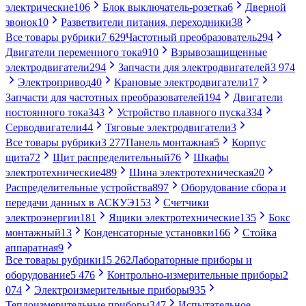
электрические
106
Блок выключатель-розетка
6
Дверной
звонок
10
Разветвители питания, переходники
38
Все товары рубрики
7 629
Частотный преобразователь
294
Двигатели переменного тока
910
Взрывозащищенные
электродвигатели
294
Запчасти для электродвигателей
3 974
Электропривод
40
Крановые электродвигатели
17
Запчасти для частотных преобразователей
194
Двигатели
постоянного тока
343
Устройство плавного пуска
334
Серводвигатели
44
Тяговые электродвигатели
3
Все товары рубрики
3 277
Панель монтажная
5
Корпус
щита
72
Щит распределительный
76
Шкафы
электротехнические
489
Шина электротехническая
20
Распределительные устройства
897
Оборудование сбора и
передачи данных в АСКУЭ
153
Счетчики
электроэнергии
181
Ящики электротехнические
135
Бокс
монтажный
13
Конденсаторные установки
166
Стойка
аппаратная
9
Все товары рубрики
15 262
Лабораторные приборы и
оборудование
5 476
Контрольно-измерительные приборы
2
074
Электроизмерительные приборы
935
Теплоизмерительные приборы
347
Испытательное