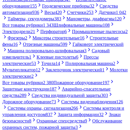
оборудование
155
Геодезические приборы
32
Средства
автоматизации
936
Весы
420
Счетчики
253
Датчики
1 042
Таймеры, секундомеры
383
Манометры, диафрагмы
120
Все товары рубрики
1 343
Шлифовальные машины
108
Электродрели
21
Перфоратор
6
Промышленные пылесосы
2
Фрезеры
2
Миксеры строительные
16
Строительные
фены
16
Отрезные машины
599
Гайковерт электрический
Машина полировально-шлифовальная
3
Садовый
измельчитель
1
Клеевые пистолеты
6
Прессы
электрические
53
Точила
14
Полировальная машина
2
Мультипликатор
12
Заклепочник электрический
1
Молотки
электрические
2
Все товары рубрики
2 380
Пожарное оборудование
197
Защитные конструкции
187
Аварийно-спасательные
средства
289
Средства индивидуальной защиты
303
Дорожное оборудование
73
Системы видеонаблюдения
126
Системы охраны, сигнализация
266
Системы контроля и
управления доступом
837
Защита информации
32
Знаки
безопасности
8
Охранные спецсредства
9
Обслуживание
охранных систем, пожарной защиты
3