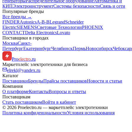
генераторы
Распределительное оборудование
Автоматика и
КИП
Электроинструмент
Системы безопасности
Связь и сети
Популярные бренды
Все бренды →
FINDER
Autonics
A-B-B
Legrand
Schneider
Electric
SIEMENS
Световые Технологии
PHOENIX
CONTACT
Delta Electronics
Lovato
Поставщики в городах
Москва
Санкт-
Петербург
Екатеринбург
Челябинск
Пермь
Новосибирск
Чебокса
Pro
electro
.ru
Маркетплейс электротехники для бизнеса
elrekl@yandex.ru
Каталог
Поставщики
Бренды
Прайсы поставщиков
Новости и статьи
Компания
О платформе
Контакты
Вопросы и ответы
Поставщикам
Стать поставщиком
Войти в кабинет
© 2026 Proelectro.ru — маркетплейс электротехники
Политика конфиденциальности
Условия использования