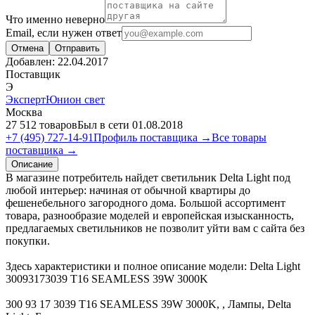
Что именно неверно
Email, если нужен ответ
Отмена
Отправить
Добавлен:
22.04.2017
Поставщик
Э
ЭкспертЮнион свет
Москва
27 512 товаров
Был в сети 01.08.2018
+7 (495) 727-14-91
Профиль поставщика →
Все товары
поставщика →
Описание
В магазине потребитель найдет светильник Delta Light под
любой интерьер: начиная от обычной квартиры до
фешенебельного загородного дома. Большой ассортимент
товара, разнообразие моделей и европейская изысканность,
предлагаемых светильников не позволит уйти вам с сайта без
покупки.
Здесь характеристики и полное описание модели: Delta Light
30093173039 T16 SEAMLESS 39W 3000K
300 93 17 3039 T16 SEAMLESS 39W 3000K, , Лампы, Delta