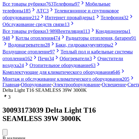
Все товары рубрики
763
Телефоны
97
Мобильные
телефоны
185
АТС
3
Телевизионное и спутниковое
оборудование
212
Интернет провайдеры
1
Телефония
32
Обслуживание средств связи
13
Все товары рубрики
3 989
Вентиляция
113
Кондиционеры
1
948
Котлы отопления
474
Радиаторы отопления, батареи
91
Водонагреватели
28
Баки, гидроаккумуляторы
2
Воздушное отопление
97
Теплый пол и кабельные системы
отопления
162
Печи
34
Обогреватели
3
Очистители
воздуха
24
Отопительное оборудование
63
Комплектующие для климатического оборудования
646
Монтаж и обслуживание климатического оборудования
205
Главная
›
Оборудование
›
Электрооборудование
›
Освещение
›
Свет
Delta Light T16 SEAMLESS 39W 3000K
3
30093173039 Delta Light T16
SEAMLESS 39W 3000K
В наличии