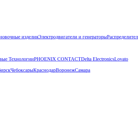
новочные изделия
Электродвигатели и генераторы
Распределител
вые Технологии
PHOENIX CONTACT
Delta Electronics
Lovato
бирск
Чебоксары
Краснодар
Воронеж
Самара