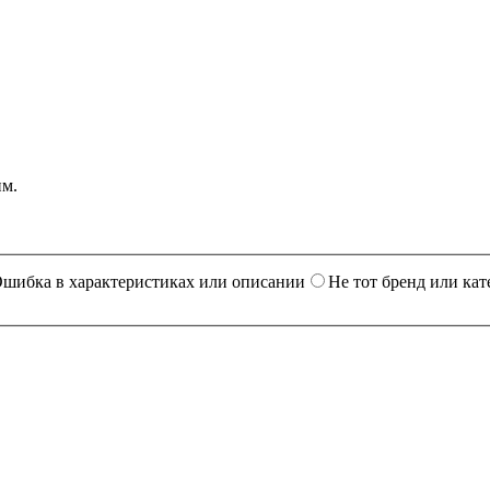
им.
шибка в характеристиках или описании
Не тот бренд или кат