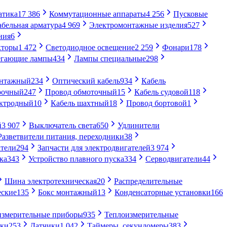
атика
17 386
Коммутационные аппараты
4 256
Пусковые
абельная арматура
4 969
Электромонтажные изделия
527
ния
6
кторы
1 472
Светодиодное освещение
2 259
Фонари
178
егающие лампы
434
Лампы специальные
298
онтажный
234
Оптический кабель
934
Кабель
рочный
247
Провод обмоточный
15
Кабель судовой
118
ектродный
10
Кабель шахтный
18
Провод бортовой
1
й
3 907
Выключатель света
650
Удлинители
Разветвители питания, переходники
38
тели
294
Запчасти для электродвигателей
3 974
ка
343
Устройство плавного пуска
334
Серводвигатели
44
Шина электротехническая
20
Распределительные
еские
135
Бокс монтажный
13
Конденсаторные установки
166
измерительные приборы
935
Теплоизмерительные
ики
253
Датчики
1 042
Таймеры, секундомеры
383