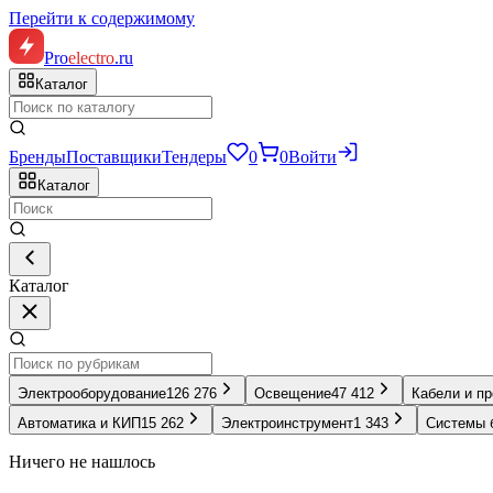
Перейти к содержимому
Pro
electro
.ru
Каталог
Бренды
Поставщики
Тендеры
0
0
Войти
Каталог
Каталог
Электрооборудование
126 276
Освещение
47 412
Кабели и п
Автоматика и КИП
15 262
Электроинструмент
1 343
Системы 
Ничего не нашлось