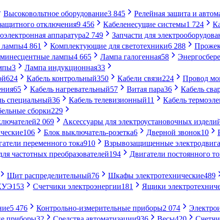
Высоковольтное оборудование
3 845
Релейная защита и автом
 защитного отключения
9 456
Кабеленесущие системы
1 724
К
оэлектронная аппаратура
2 749
Запчасти для электрооборудова
 лампы
4 861
Комплектующие для светотехники
6 288
Проже
минесцентные лампы
4 665
Лампа галогенная
58
Энергосбер
мпы
3
Лампа индукционная
33
ой
624
Кабель контрольный
350
Кабели связи
224
Провод м
ения
65
Кабель нагревательный
57
Витая пара
36
Кабель сва
ль специальный
36
Кабель телевизионный
11
Кабель термоэл
бельные сборки
229
ключателей
2 069
Аксессуары для электроустановочных издели
ческие
106
Блок выключатель-розетка
6
Дверной звонок
10
гатели переменного тока
910
Взрывозащищенные электродвига
для частотных преобразователей
194
Двигатели постоянного то
Щит распределительный
76
Шкафы электротехнические
489
СКУЭ
153
Счетчики электроэнергии
181
Ящики электротехнич
ние
5 476
Контрольно-измерительные приборы
2 074
Электро
ие приборы
32
Средства автоматизации
936
Весы
420
Счетч