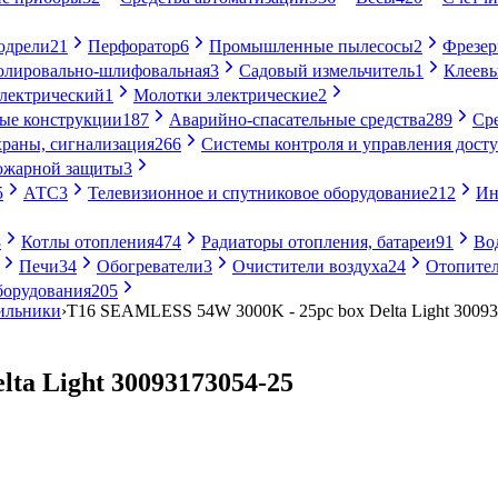
одрели
21
Перфоратор
6
Промышленные пылесосы
2
Фрезе
лировально-шлифовальная
3
Садовый измельчитель
1
Клеевы
электрический
1
Молотки электрические
2
ые конструкции
187
Аварийно-спасательные средства
289
Ср
раны, сигнализация
266
Системы контроля и управления дост
ожарной защиты
3
5
АТС
3
Телевизионное и спутниковое оборудование
212
Ин
8
Котлы отопления
474
Радиаторы отопления, батареи
91
Во
Печи
34
Обогреватели
3
Очистители воздуха
24
Отопител
борудования
205
ильники
›
T16 SEAMLESS 54W 3000K - 25pc box Delta Light 3009
ta Light 30093173054-25