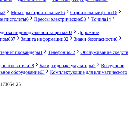
ры
2
Миксеры строительные
16
Строительные фены
16
е пистолеты
6
Прессы электрические
53
Точила
14
едства индивидуальной защиты
303
Дорожное
упом
837
Защита информации
32
Знаки безопасности
8
тернет провайдеры
1
Телефония
32
Обслуживание средств
донагреватели
28
Баки, гидроаккумуляторы
2
Воздушное
ьное оборудование
63
Комплектующие для климатического
3173054-25