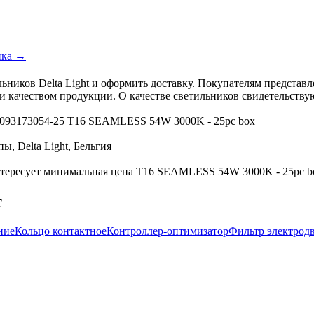
ика →
ьников Delta Light и оформить доставку. Покупателям предста
а и качеством продукции. О качестве светильников свидетельст
 30093173054-25 T16 SEAMLESS 54W 3000K - 25pc box
, Delta Light, Бельгия
тересует минимальная цена T16 SEAMLESS 54W 3000K - 25pc box 
т
ние
Кольцо контактное
Контроллер-оптимизатор
Фильтр электрод