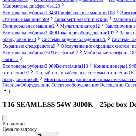
Манометры, диафрагмы
120
Все товары рубрики
1 343
Шлифовальные машины
108
Электр
Отрезные машины
599
Гайковерт электрический
Машина по
Полировальная машина
2
Мультипликатор
12
Заклепочник 
Все товары рубрики
2 380
Пожарное оборудование
197
Защитн
оборудование
73
Системы видеонаблюдения
126
Системы ох
Охранные спецсредства
9
Обслуживание охранных систем, п
Все товары рубрики
763
Телефоны
97
Мобильные телефоны
18
связи
13
Все товары рубрики
3 989
Вентиляция
113
Кондиционеры
1 94
отопление
97
Теплый пол и кабельные системы отопления
162
оборудования
646
Монтаж и обслуживание климатического о
Главная
›
Оборудование
›
Электрооборудование
›
Освещение
›
Свет
T
T16 SEAMLESS 54W 3000K - 25pc box Del
В наличии
Цена по запросу