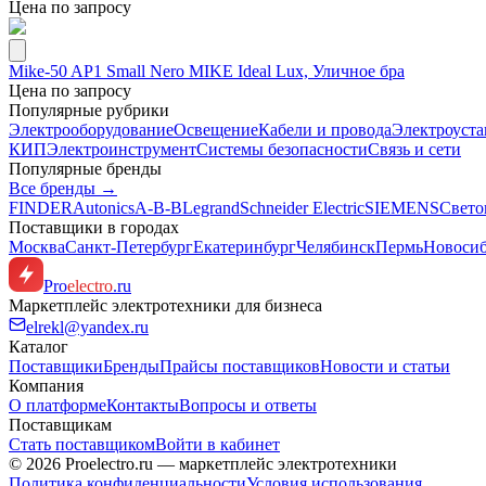
Цена по запросу
Mike-50 AP1 Small Nero MIKE Ideal Lux, Уличное бра
Цена по запросу
Популярные рубрики
Электрооборудование
Освещение
Кабели и провода
Электроуста
КИП
Электроинструмент
Системы безопасности
Связь и сети
Популярные бренды
Все бренды →
FINDER
Autonics
A-B-B
Legrand
Schneider Electric
SIEMENS
Свето
Поставщики в городах
Москва
Санкт-Петербург
Екатеринбург
Челябинск
Пермь
Новоси
Pro
electro
.ru
Маркетплейс электротехники для бизнеса
elrekl@yandex.ru
Каталог
Поставщики
Бренды
Прайсы поставщиков
Новости и статьи
Компания
О платформе
Контакты
Вопросы и ответы
Поставщикам
Стать поставщиком
Войти в кабинет
© 2026 Proelectro.ru — маркетплейс электротехники
Политика конфиденциальности
Условия использования