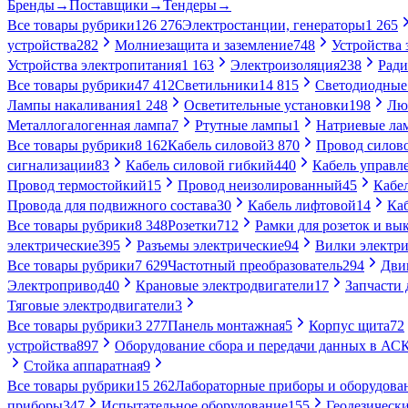
Бренды
→
Поставщики
→
Тендеры
→
Все товары рубрики
126 276
Электростанции, генераторы
1 265
устройства
282
Молниезащита и заземление
748
Устройства
Устройства электропитания
1 163
Электроизоляция
238
Ради
Все товары рубрики
47 412
Светильники
14 815
Светодиодные
Лампы накаливания
1 248
Осветительные установки
198
Лю
Металлогалогенная лампа
7
Ртутные лампы
1
Натриевые ла
Все товары рубрики
8 162
Кабель силовой
3 870
Провод силов
сигнализации
83
Кабель силовой гибкий
440
Кабель управл
Провод термостойкий
15
Провод неизолированный
45
Кабе
Провода для подвижного состава
30
Кабель лифтовой
14
Ка
Все товары рубрики
8 348
Розетки
712
Рамки для розеток и вы
электрические
395
Разъемы электрические
94
Вилки электри
Все товары рубрики
7 629
Частотный преобразователь
294
Дви
Электропривод
40
Крановые электродвигатели
17
Запчасти 
Тяговые электродвигатели
3
Все товары рубрики
3 277
Панель монтажная
5
Корпус щита
72
устройства
897
Оборудование сбора и передачи данных в А
Стойка аппаратная
9
Все товары рубрики
15 262
Лабораторные приборы и оборудова
приборы
347
Испытательное оборудование
155
Геодезическ