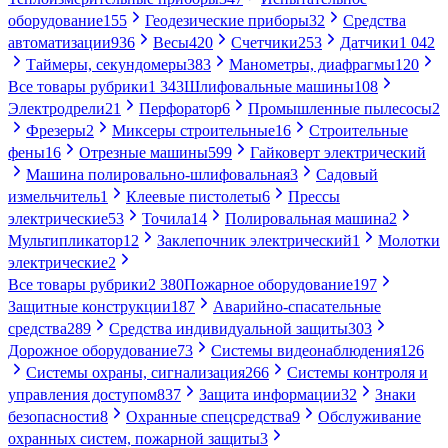
оборудование
155
Геодезические приборы
32
Средства
автоматизации
936
Весы
420
Счетчики
253
Датчики
1 042
Таймеры, секундомеры
383
Манометры, диафрагмы
120
Все товары рубрики
1 343
Шлифовальные машины
108
Электродрели
21
Перфоратор
6
Промышленные пылесосы
2
Фрезеры
2
Миксеры строительные
16
Строительные
фены
16
Отрезные машины
599
Гайковерт электрический
Машина полировально-шлифовальная
3
Садовый
измельчитель
1
Клеевые пистолеты
6
Прессы
электрические
53
Точила
14
Полировальная машина
2
Мультипликатор
12
Заклепочник электрический
1
Молотки
электрические
2
Все товары рубрики
2 380
Пожарное оборудование
197
Защитные конструкции
187
Аварийно-спасательные
средства
289
Средства индивидуальной защиты
303
Дорожное оборудование
73
Системы видеонаблюдения
126
Системы охраны, сигнализация
266
Системы контроля и
управления доступом
837
Защита информации
32
Знаки
безопасности
8
Охранные спецсредства
9
Обслуживание
охранных систем, пожарной защиты
3