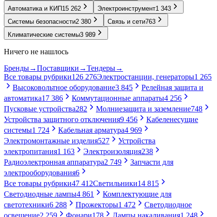
Автоматика и КИП
15 262
Электроинструмент
1 343
Системы безопасности
2 380
Связь и сети
763
Климатические системы
3 989
Ничего не нашлось
Бренды
→
Поставщики
→
Тендеры
→
Все товары рубрики
126 276
Электростанции, генераторы
1 265
Высоковольтное оборудование
3 845
Релейная защита и
автоматика
17 386
Коммутационные аппараты
4 256
Пусковые устройства
282
Молниезащита и заземление
748
Устройства защитного отключения
9 456
Кабеленесущие
системы
1 724
Кабельная арматура
4 969
Электромонтажные изделия
527
Устройства
электропитания
1 163
Электроизоляция
238
Радиоэлектронная аппаратура
2 749
Запчасти для
электрооборудования
6
Все товары рубрики
47 412
Светильники
14 815
Светодиодные лампы
4 861
Комплектующие для
светотехники
6 288
Прожекторы
1 472
Светодиодное
освещение
2 259
Фонари
178
Лампы накаливания
1 248