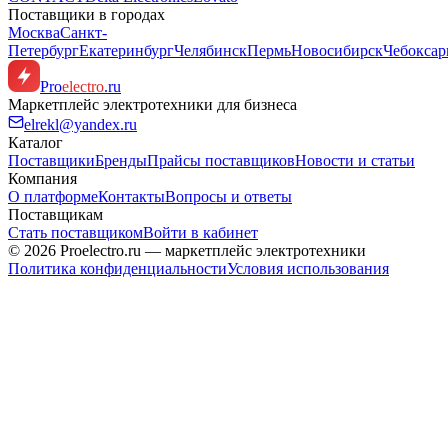
Поставщики в городах
Москва
Санкт-
Петербург
Екатеринбург
Челябинск
Пермь
Новосибирск
Чебокса
Pro
electro
.ru
Маркетплейс электротехники для бизнеса
elrekl@yandex.ru
Каталог
Поставщики
Бренды
Прайсы поставщиков
Новости и статьи
Компания
О платформе
Контакты
Вопросы и ответы
Поставщикам
Стать поставщиком
Войти в кабинет
© 2026 Proelectro.ru — маркетплейс электротехники
Политика конфиденциальности
Условия использования