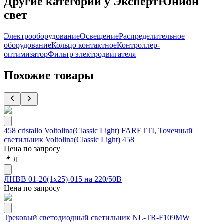
Другие категории у ЭкспертЮнион
свет
Электрооборудование
Освещение
Распределительное
оборудование
Кольцо контактное
Контроллер-
оптимизатор
Фильтр электродвигателя
Похожие товары
458 cristallo Voltolina(Classic Light) FARETTI, Точечный
светильник Voltolina(Classic Light) 458
Цена по запросу
Л
ЛНВВ 01-20(1х25)-015 на 220/50В
Цена по запросу
Трековый светодиодный светильник NL-TR-F109MW