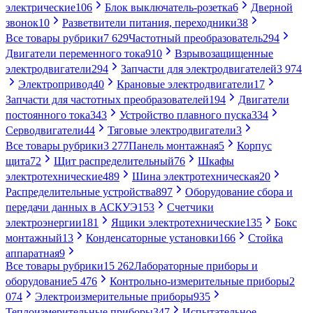
электрические
106
Блок выключатель-розетка
6
Дверной
звонок
10
Разветвители питания, переходники
38
Все товары рубрики
7 629
Частотный преобразователь
294
Двигатели переменного тока
910
Взрывозащищенные
электродвигатели
294
Запчасти для электродвигателей
3 974
Электропривод
40
Крановые электродвигатели
17
Запчасти для частотных преобразователей
194
Двигатели
постоянного тока
343
Устройство плавного пуска
334
Серводвигатели
44
Тяговые электродвигатели
3
Все товары рубрики
3 277
Панель монтажная
5
Корпус
щита
72
Щит распределительный
76
Шкафы
электротехнические
489
Шина электротехническая
20
Распределительные устройства
897
Оборудование сбора и
передачи данных в АСКУЭ
153
Счетчики
электроэнергии
181
Ящики электротехнические
135
Бокс
монтажный
13
Конденсаторные установки
166
Стойка
аппаратная
9
Все товары рубрики
15 262
Лабораторные приборы и
оборудование
5 476
Контрольно-измерительные приборы
2
074
Электроизмерительные приборы
935
Теплоизмерительные приборы
347
Испытательное