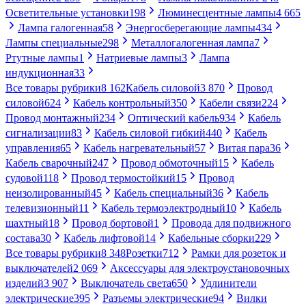
Осветительные установки
198
Люминесцентные лампы
4 665
Лампа галогенная
58
Энергосберегающие лампы
434
Лампы специальные
298
Металлогалогенная лампа
7
Ртутные лампы
1
Натриевые лампы
3
Лампа
индукционная
33
Все товары рубрики
8 162
Кабель силовой
3 870
Провод
силовой
624
Кабель контрольный
350
Кабели связи
224
Провод монтажный
234
Оптический кабель
934
Кабель
сигнализации
83
Кабель силовой гибкий
440
Кабель
управления
65
Кабель нагревательный
57
Витая пара
36
Кабель сварочный
247
Провод обмоточный
15
Кабель
судовой
118
Провод термостойкий
15
Провод
неизолированный
45
Кабель специальный
36
Кабель
телевизионный
11
Кабель термоэлектродный
10
Кабель
шахтный
18
Провод бортовой
1
Провода для подвижного
состава
30
Кабель лифтовой
14
Кабельные сборки
229
Все товары рубрики
8 348
Розетки
712
Рамки для розеток и
выключателей
2 069
Аксессуары для электроустановочных
изделий
3 907
Выключатель света
650
Удлинители
электрические
395
Разъемы электрические
94
Вилки