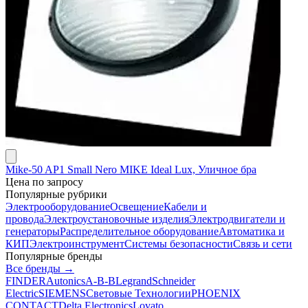
Mike-50 AP1 Small Nero MIKE Ideal Lux, Уличное бра
Цена по запросу
Популярные рубрики
Электрооборудование
Освещение
Кабели и
провода
Электроустановочные изделия
Электродвигатели и
генераторы
Распределительное оборудование
Автоматика и
КИП
Электроинструмент
Системы безопасности
Связь и сети
Популярные бренды
Все бренды →
FINDER
Autonics
A-B-B
Legrand
Schneider
Electric
SIEMENS
Световые Технологии
PHOENIX
CONTACT
Delta Electronics
Lovato