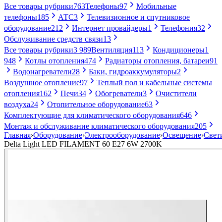
Все товары рубрики
763
Телефоны
97
Мобильные
телефоны
185
АТС
3
Телевизионное и спутниковое
оборудование
212
Интернет провайдеры
1
Телефония
32
Обслуживание средств связи
13
Все товары рубрики
3 989
Вентиляция
113
Кондиционеры
1
948
Котлы отопления
474
Радиаторы отопления, батареи
91
Водонагреватели
28
Баки, гидроаккумуляторы
2
Воздушное отопление
97
Теплый пол и кабельные системы
отопления
162
Печи
34
Обогреватели
3
Очистители
воздуха
24
Отопительное оборудование
63
Комплектующие для климатического оборудования
646
Монтаж и обслуживание климатического оборудования
205
Главная
›
Оборудование
›
Электрооборудование
›
Освещение
›
Свет
Delta Light LED FILAMENT 60 E27 6W 2700K