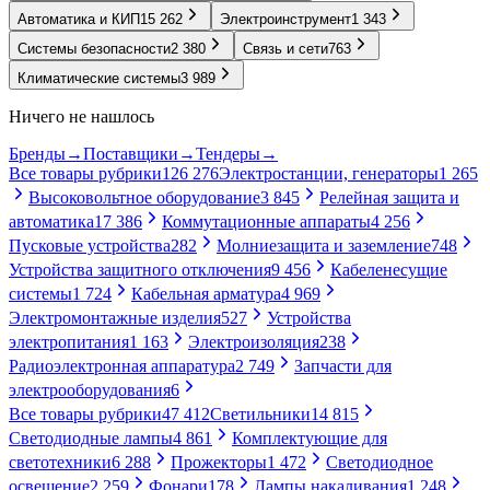
Автоматика и КИП
15 262
Электроинструмент
1 343
Системы безопасности
2 380
Связь и сети
763
Климатические системы
3 989
Ничего не нашлось
Бренды
→
Поставщики
→
Тендеры
→
Все товары рубрики
126 276
Электростанции, генераторы
1 265
Высоковольтное оборудование
3 845
Релейная защита и
автоматика
17 386
Коммутационные аппараты
4 256
Пусковые устройства
282
Молниезащита и заземление
748
Устройства защитного отключения
9 456
Кабеленесущие
системы
1 724
Кабельная арматура
4 969
Электромонтажные изделия
527
Устройства
электропитания
1 163
Электроизоляция
238
Радиоэлектронная аппаратура
2 749
Запчасти для
электрооборудования
6
Все товары рубрики
47 412
Светильники
14 815
Светодиодные лампы
4 861
Комплектующие для
светотехники
6 288
Прожекторы
1 472
Светодиодное
освещение
2 259
Фонари
178
Лампы накаливания
1 248