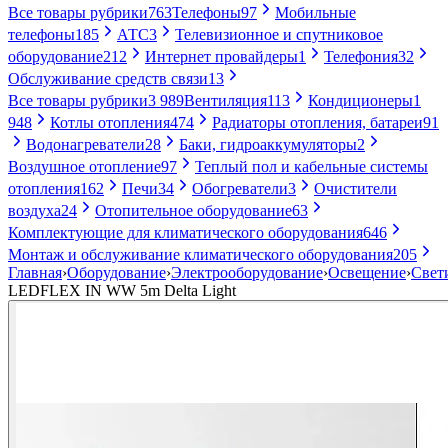
Все товары рубрики
763
Телефоны
97
Мобильные
телефоны
185
АТС
3
Телевизионное и спутниковое
оборудование
212
Интернет провайдеры
1
Телефония
32
Обслуживание средств связи
13
Все товары рубрики
3 989
Вентиляция
113
Кондиционеры
1
948
Котлы отопления
474
Радиаторы отопления, батареи
91
Водонагреватели
28
Баки, гидроаккумуляторы
2
Воздушное отопление
97
Теплый пол и кабельные системы
отопления
162
Печи
34
Обогреватели
3
Очистители
воздуха
24
Отопительное оборудование
63
Комплектующие для климатического оборудования
646
Монтаж и обслуживание климатического оборудования
205
Главная
›
Оборудование
›
Электрооборудование
›
Освещение
›
Свет
LEDFLEX IN WW 5m Delta Light