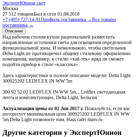
ЭкспертЮнион свет
Москва
27 512 товаров
Был в сети 01.08.2018
+7 (495) 727-14-91
Профиль поставщика →
Все товары
поставщика →
Описание
Над рабочим столом кухни рациональней разместить
направленные источники света для освещения определенной
функциональной зоны. И немаловажно, чтобы светильник
Delta Light не противоречил общему стилевому оформлению
помещения, например, к стилю «хай-тек» вряд ли сможет
подойти прибор в стиле «классика».
Здесь характеристики и полное описание модели: Delta Light
300925202 LEDFLEX IN WW 5m
300 92 52 02 LEDFLEX IN WW 5m, , Ledflex светодиодная
лента и комплектующие, Delta Light, Бельгия
Актуализация цены от 02 Jun 2017 г.
Пожалуйста, если вас
интересует минимальная цена 300925202 LEDFLEX IN WW
5m Delta Light позвоните нам. Наш сайт masv.ru
Другие категории у ЭкспертЮнион