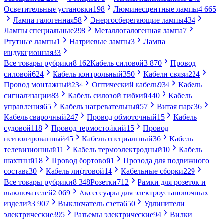
Осветительные установки
198
Люминесцентные лампы
4 665
Лампа галогенная
58
Энергосберегающие лампы
434
Лампы специальные
298
Металлогалогенная лампа
7
Ртутные лампы
1
Натриевые лампы
3
Лампа
индукционная
33
Все товары рубрики
8 162
Кабель силовой
3 870
Провод
силовой
624
Кабель контрольный
350
Кабели связи
224
Провод монтажный
234
Оптический кабель
934
Кабель
сигнализации
83
Кабель силовой гибкий
440
Кабель
управления
65
Кабель нагревательный
57
Витая пара
36
Кабель сварочный
247
Провод обмоточный
15
Кабель
судовой
118
Провод термостойкий
15
Провод
неизолированный
45
Кабель специальный
36
Кабель
телевизионный
11
Кабель термоэлектродный
10
Кабель
шахтный
18
Провод бортовой
1
Провода для подвижного
состава
30
Кабель лифтовой
14
Кабельные сборки
229
Все товары рубрики
8 348
Розетки
712
Рамки для розеток и
выключателей
2 069
Аксессуары для электроустановочных
изделий
3 907
Выключатель света
650
Удлинители
электрические
395
Разъемы электрические
94
Вилки