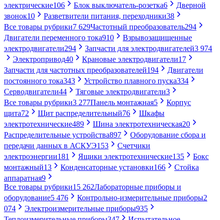
электрические
106
Блок выключатель-розетка
6
Дверной
звонок
10
Разветвители питания, переходники
38
Все товары рубрики
7 629
Частотный преобразователь
294
Двигатели переменного тока
910
Взрывозащищенные
электродвигатели
294
Запчасти для электродвигателей
3 974
Электропривод
40
Крановые электродвигатели
17
Запчасти для частотных преобразователей
194
Двигатели
постоянного тока
343
Устройство плавного пуска
334
Серводвигатели
44
Тяговые электродвигатели
3
Все товары рубрики
3 277
Панель монтажная
5
Корпус
щита
72
Щит распределительный
76
Шкафы
электротехнические
489
Шина электротехническая
20
Распределительные устройства
897
Оборудование сбора и
передачи данных в АСКУЭ
153
Счетчики
электроэнергии
181
Ящики электротехнические
135
Бокс
монтажный
13
Конденсаторные установки
166
Стойка
аппаратная
9
Все товары рубрики
15 262
Лабораторные приборы и
оборудование
5 476
Контрольно-измерительные приборы
2
074
Электроизмерительные приборы
935
Теплоизмерительные приборы
347
Испытательное