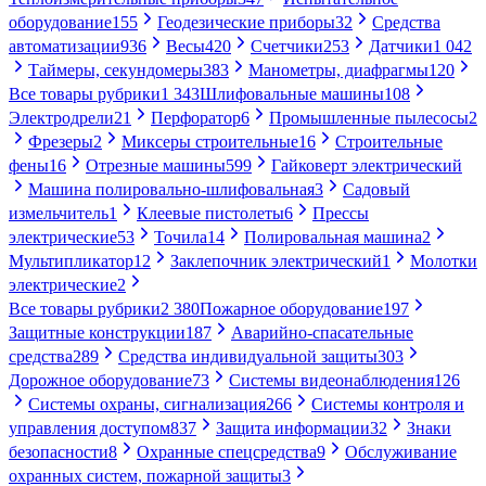
оборудование
155
Геодезические приборы
32
Средства
автоматизации
936
Весы
420
Счетчики
253
Датчики
1 042
Таймеры, секундомеры
383
Манометры, диафрагмы
120
Все товары рубрики
1 343
Шлифовальные машины
108
Электродрели
21
Перфоратор
6
Промышленные пылесосы
2
Фрезеры
2
Миксеры строительные
16
Строительные
фены
16
Отрезные машины
599
Гайковерт электрический
Машина полировально-шлифовальная
3
Садовый
измельчитель
1
Клеевые пистолеты
6
Прессы
электрические
53
Точила
14
Полировальная машина
2
Мультипликатор
12
Заклепочник электрический
1
Молотки
электрические
2
Все товары рубрики
2 380
Пожарное оборудование
197
Защитные конструкции
187
Аварийно-спасательные
средства
289
Средства индивидуальной защиты
303
Дорожное оборудование
73
Системы видеонаблюдения
126
Системы охраны, сигнализация
266
Системы контроля и
управления доступом
837
Защита информации
32
Знаки
безопасности
8
Охранные спецсредства
9
Обслуживание
охранных систем, пожарной защиты
3