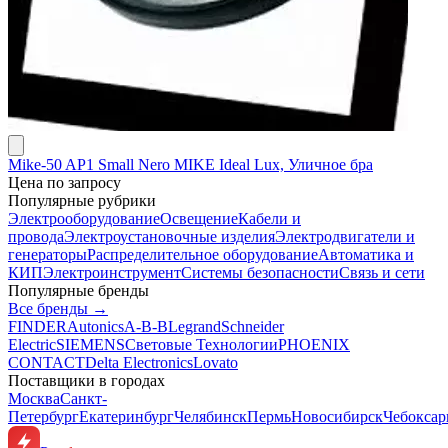
Mike-50 AP1 Small Nero MIKE Ideal Lux, Уличное бра
Цена по запросу
Популярные рубрики
Электрооборудование
Освещение
Кабели и
провода
Электроустановочные изделия
Электродвигатели и
генераторы
Распределительное оборудование
Автоматика и
КИП
Электроинструмент
Системы безопасности
Связь и сети
Популярные бренды
Все бренды →
FINDER
Autonics
A-B-B
Legrand
Schneider
Electric
SIEMENS
Световые Технологии
PHOENIX
CONTACT
Delta Electronics
Lovato
Поставщики в городах
Москва
Санкт-
Петербург
Екатеринбург
Челябинск
Пермь
Новосибирск
Чебокса