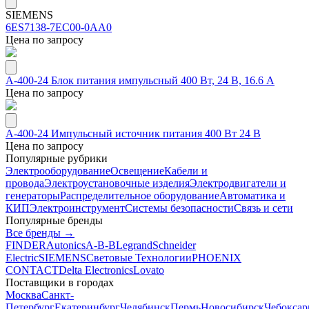
SIEMENS
6ES7138-7EC00-0AA0
Цена по запросу
A-400-24 Блок питания импульсный 400 Вт, 24 В, 16.6 А
Цена по запросу
A-400-24 Импульсный источник питания 400 Вт 24 В
Цена по запросу
Популярные рубрики
Электрооборудование
Освещение
Кабели и
провода
Электроустановочные изделия
Электродвигатели и
генераторы
Распределительное оборудование
Автоматика и
КИП
Электроинструмент
Системы безопасности
Связь и сети
Популярные бренды
Все бренды →
FINDER
Autonics
A-B-B
Legrand
Schneider
Electric
SIEMENS
Световые Технологии
PHOENIX
CONTACT
Delta Electronics
Lovato
Поставщики в городах
Москва
Санкт-
Петербург
Екатеринбург
Челябинск
Пермь
Новосибирск
Чебокса