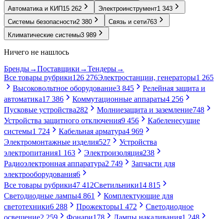
Автоматика и КИП
15 262
Электроинструмент
1 343
Системы безопасности
2 380
Связь и сети
763
Климатические системы
3 989
Ничего не нашлось
Бренды
→
Поставщики
→
Тендеры
→
Все товары рубрики
126 276
Электростанции, генераторы
1 265
Высоковольтное оборудование
3 845
Релейная защита и
автоматика
17 386
Коммутационные аппараты
4 256
Пусковые устройства
282
Молниезащита и заземление
748
Устройства защитного отключения
9 456
Кабеленесущие
системы
1 724
Кабельная арматура
4 969
Электромонтажные изделия
527
Устройства
электропитания
1 163
Электроизоляция
238
Радиоэлектронная аппаратура
2 749
Запчасти для
электрооборудования
6
Все товары рубрики
47 412
Светильники
14 815
Светодиодные лампы
4 861
Комплектующие для
светотехники
6 288
Прожекторы
1 472
Светодиодное
освещение
2 259
Фонари
178
Лампы накаливания
1 248