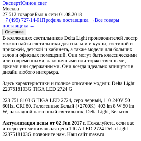
ЭкспертЮнион свет
Москва
27 512 товаров
Был в сети 01.08.2018
+7 (495) 727-14-91
Профиль поставщика →
Все товары
поставщика →
Описание
В коллекциях светильников Delta Light производителей люстр
можно найти светильники для спальни и кухни, гостиной и
прихожей, детской и кабинета, а также модели для больших
залов и офисных помещений. Они могут быть классическими
или современными, лаконичными или торжественными,
яркими или сдержанными. Они всегда идеально впишутся в
дизайн любого интерьера.
Здесь характеристики и полное описание модели: Delta Light
2237518103G TIGA LED 2724 G
223 751 8103 G TIGA LED 2724, серо-черный, 110-240V 50-
60Hz, CRI 80, Галогенные Белый (+2700K), 403 lm 8 W 50 lm
W, накладной настенный светильник, Delta Light, Бельгия
Актуализация цены от 02 Jun 2017 г.
Пожалуйста, если вас
интересует минимальная цена TIGA LED 2724 Delta Light
2237518103G позвоните нам. Наш сайт masv.ru