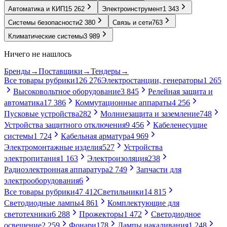
Автоматика и КИП
15 262
Электроинструмент
1 343
Системы безопасности
2 380
Связь и сети
763
Климатические системы
3 989
Ничего не нашлось
Бренды
→
Поставщики
→
Тендеры
→
Все товары рубрики
126 276
Электростанции, генераторы
1 265
Высоковольтное оборудование
3 845
Релейная защита и
автоматика
17 386
Коммутационные аппараты
4 256
Пусковые устройства
282
Молниезащита и заземление
748
Устройства защитного отключения
9 456
Кабеленесущие
системы
1 724
Кабельная арматура
4 969
Электромонтажные изделия
527
Устройства
электропитания
1 163
Электроизоляция
238
Радиоэлектронная аппаратура
2 749
Запчасти для
электрооборудования
6
Все товары рубрики
47 412
Светильники
14 815
Светодиодные лампы
4 861
Комплектующие для
светотехники
6 288
Прожекторы
1 472
Светодиодное
освещение
2 259
Фонари
178
Лампы накаливания
1 248