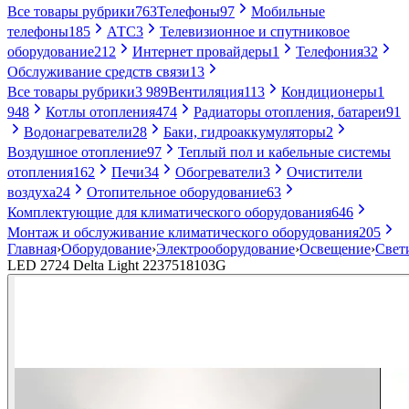
Все товары рубрики
763
Телефоны
97
Мобильные
телефоны
185
АТС
3
Телевизионное и спутниковое
оборудование
212
Интернет провайдеры
1
Телефония
32
Обслуживание средств связи
13
Все товары рубрики
3 989
Вентиляция
113
Кондиционеры
1
948
Котлы отопления
474
Радиаторы отопления, батареи
91
Водонагреватели
28
Баки, гидроаккумуляторы
2
Воздушное отопление
97
Теплый пол и кабельные системы
отопления
162
Печи
34
Обогреватели
3
Очистители
воздуха
24
Отопительное оборудование
63
Комплектующие для климатического оборудования
646
Монтаж и обслуживание климатического оборудования
205
Главная
›
Оборудование
›
Электрооборудование
›
Освещение
›
Свет
LED 2724 Delta Light 2237518103G