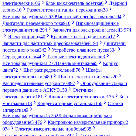
электрические
106
Блок выключатель-розетка
6
Дверной
звонок
10
Разветвители питания, переходники
38
Все товары рубрики
7 629
Частотный преобразователь
294
Двигатели переменного тока
910
Взрывозащищенные
электродвигатели
294
Запчасти для электродвигателей
3 974
Электропривод
40
Крановые электродвигатели
17
Запчасти для частотных преобразователей
194
Двигатели
постоянного тока
343
Устройство плавного пуска
334
Серводвигатели
44
Тяговые электродвигатели
3
Все товары рубрики
3 277
Панель монтажная
5
Корпус
щита
72
Щит распределительный
76
Шкафы
электротехнические
489
Шина электротехническая
20
Распределительные устройства
897
Оборудование сбора и
передачи данных в АСКУЭ
153
Счетчики
электроэнергии
181
Ящики электротехнические
135
Бокс
монтажный
13
Конденсаторные установки
166
Стойка
аппаратная
9
Все товары рубрики
15 262
Лабораторные приборы и
оборудование
5 476
Контрольно-измерительные приборы
2
074
Электроизмерительные приборы
935
Теплоизмерительные приборы
347
Испытательное