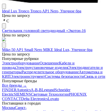
Ideal Lux Tronco Tronco AP1 Nero, Уличное бра
Цена по запросу
С
Светильник головной светодиодный «Экотон-16
Цена по запросу
Mike-50 AP1 Small Nero MIKE Ideal Lux, Уличное бра
Цена по запросу
Популярные рубрики
Электрооборудование
Освещение
Кабели и
провода
Электроустановочные изделия
Электродвигатели и
генераторы
Распределительное оборудование
Автоматика и
КИП
Электроинструмент
Системы безопасности
Связь и сети
Популярные бренды
Все бренды →
FINDER
Autonics
A-B-B
Legrand
Schneider
Electric
SIEMENS
Световые Технологии
PHOENIX
CONTACT
Delta Electronics
Lovato
Поставщики в городах
Москва
Санкт-