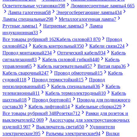
Осветительные установки
198
Люминесцентные лампы
4 665
Лампа галогенная
58
Энергосберегающие лампы
434
Лампы специальные
298
Металлогалогенная лампа
7
Ртутные лампы
1
Натриевые лампы
3
Лампа
индукционная
33
Все товары рубрики
8 162
Кабель силовой
3 870
Провод
силовой
624
Кабель контрольный
350
Кабели связи
224
Провод монтажный
234
Оптический кабель
934
Кабель
сигнализации
83
Кабель силовой гибкий
440
Кабель
управления
65
Кабель нагревательный
57
Витая пара
36
Кабель сварочный
247
Провод обмоточный
15
Кабель
судовой
118
Провод термостойкий
15
Провод
неизолированный
45
Кабель специальный
36
Кабель
телевизионный
11
Кабель термоэлектродный
10
Кабель
шахтный
18
Провод бортовой
1
Провода для подвижного
состава
30
Кабель лифтовой
14
Кабельные сборки
229
Все товары рубрики
8 348
Розетки
712
Рамки для розеток и
выключателей
2 069
Аксессуары для электроустановочных
изделий
3 907
Выключатель света
650
Удлинители
электрические
395
Разъемы электрические
94
Вилки