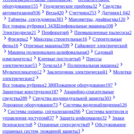
оборудование
155
Геодезические приборы
32
Средства
автоматизации
936
Весы
420
Счетчики
253
Датчики
1 042
Таймеры, секундомеры
383
Манометры, диафрагмы
120
Все товары рубрики
1 343
Шлифовальные машины
108
Электродрели
21
Перфоратор
6
Промышленные пылесосы
2
Фрезеры
2
Миксеры строительные
16
Строительные
фены
16
Отрезные машины
599
Гайковерт электрический
Машина полировально-шлифовальная
3
Садовый
измельчитель
1
Клеевые пистолеты
6
Прессы
электрические
53
Точила
14
Полировальная машина
2
Мультипликатор
12
Заклепочник электрический
1
Молотки
электрические
2
Все товары рубрики
2 380
Пожарное оборудование
197
Защитные конструкции
187
Аварийно-спасательные
средства
289
Средства индивидуальной защиты
303
Дорожное оборудование
73
Системы видеонаблюдения
126
Системы охраны, сигнализация
266
Системы контроля и
управления доступом
837
Защита информации
32
Знаки
безопасности
8
Охранные спецсредства
9
Обслуживание
охранных систем, пожарной защиты
3