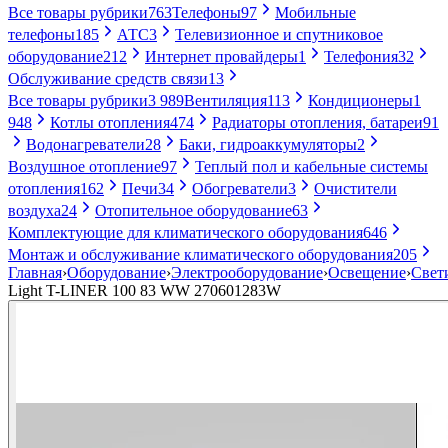
Все товары рубрики
763
Телефоны
97
Мобильные
телефоны
185
АТС
3
Телевизионное и спутниковое
оборудование
212
Интернет провайдеры
1
Телефония
32
Обслуживание средств связи
13
Все товары рубрики
3 989
Вентиляция
113
Кондиционеры
1
948
Котлы отопления
474
Радиаторы отопления, батареи
91
Водонагреватели
28
Баки, гидроаккумуляторы
2
Воздушное отопление
97
Теплый пол и кабельные системы
отопления
162
Печи
34
Обогреватели
3
Очистители
воздуха
24
Отопительное оборудование
63
Комплектующие для климатического оборудования
646
Монтаж и обслуживание климатического оборудования
205
Главная
›
Оборудование
›
Электрооборудование
›
Освещение
›
Свет
Light T-LINER 100 83 WW 270601283W