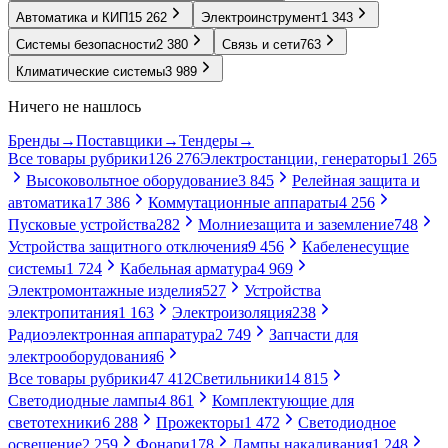
Автоматика и КИП
15 262
Электроинструмент
1 343
Системы безопасности
2 380
Связь и сети
763
Климатические системы
3 989
Ничего не нашлось
Бренды
→
Поставщики
→
Тендеры
→
Все товары рубрики
126 276
Электростанции, генераторы
1 265
Высоковольтное оборудование
3 845
Релейная защита и
автоматика
17 386
Коммутационные аппараты
4 256
Пусковые устройства
282
Молниезащита и заземление
748
Устройства защитного отключения
9 456
Кабеленесущие
системы
1 724
Кабельная арматура
4 969
Электромонтажные изделия
527
Устройства
электропитания
1 163
Электроизоляция
238
Радиоэлектронная аппаратура
2 749
Запчасти для
электрооборудования
6
Все товары рубрики
47 412
Светильники
14 815
Светодиодные лампы
4 861
Комплектующие для
светотехники
6 288
Прожекторы
1 472
Светодиодное
освещение
2 259
Фонари
178
Лампы накаливания
1 248