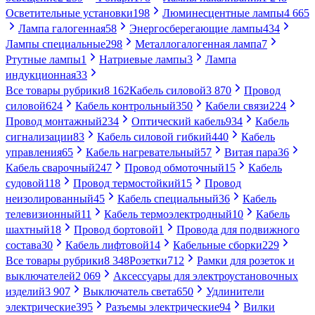
Осветительные установки
198
Люминесцентные лампы
4 665
Лампа галогенная
58
Энергосберегающие лампы
434
Лампы специальные
298
Металлогалогенная лампа
7
Ртутные лампы
1
Натриевые лампы
3
Лампа
индукционная
33
Все товары рубрики
8 162
Кабель силовой
3 870
Провод
силовой
624
Кабель контрольный
350
Кабели связи
224
Провод монтажный
234
Оптический кабель
934
Кабель
сигнализации
83
Кабель силовой гибкий
440
Кабель
управления
65
Кабель нагревательный
57
Витая пара
36
Кабель сварочный
247
Провод обмоточный
15
Кабель
судовой
118
Провод термостойкий
15
Провод
неизолированный
45
Кабель специальный
36
Кабель
телевизионный
11
Кабель термоэлектродный
10
Кабель
шахтный
18
Провод бортовой
1
Провода для подвижного
состава
30
Кабель лифтовой
14
Кабельные сборки
229
Все товары рубрики
8 348
Розетки
712
Рамки для розеток и
выключателей
2 069
Аксессуары для электроустановочных
изделий
3 907
Выключатель света
650
Удлинители
электрические
395
Разъемы электрические
94
Вилки