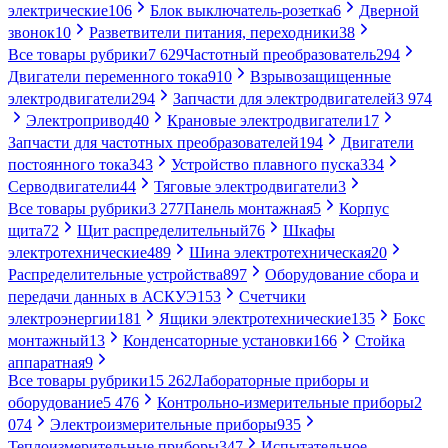
электрические
106
Блок выключатель-розетка
6
Дверной
звонок
10
Разветвители питания, переходники
38
Все товары рубрики
7 629
Частотный преобразователь
294
Двигатели переменного тока
910
Взрывозащищенные
электродвигатели
294
Запчасти для электродвигателей
3 974
Электропривод
40
Крановые электродвигатели
17
Запчасти для частотных преобразователей
194
Двигатели
постоянного тока
343
Устройство плавного пуска
334
Серводвигатели
44
Тяговые электродвигатели
3
Все товары рубрики
3 277
Панель монтажная
5
Корпус
щита
72
Щит распределительный
76
Шкафы
электротехнические
489
Шина электротехническая
20
Распределительные устройства
897
Оборудование сбора и
передачи данных в АСКУЭ
153
Счетчики
электроэнергии
181
Ящики электротехнические
135
Бокс
монтажный
13
Конденсаторные установки
166
Стойка
аппаратная
9
Все товары рубрики
15 262
Лабораторные приборы и
оборудование
5 476
Контрольно-измерительные приборы
2
074
Электроизмерительные приборы
935
Теплоизмерительные приборы
347
Испытательное