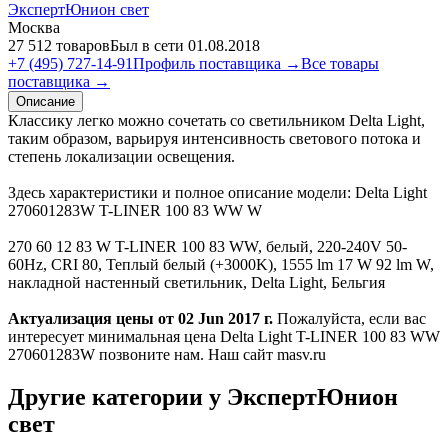
ЭкспертЮнион свет
Москва
27 512 товаров
Был в сети 01.08.2018
+7 (495) 727-14-91
Профиль поставщика →
Все товары
поставщика →
Описание
Классику легко можно сочетать со светильником Delta Light,
таким образом, варьируя интенсивность светового потока и
степень локализации освещения.
Здесь характеристики и полное описание модели: Delta Light
270601283W T-LINER 100 83 WW W
270 60 12 83 W T-LINER 100 83 WW, белый, 220-240V 50-
60Hz, CRI 80, Теплый белый (+3000K), 1555 lm 17 W 92 lm W,
накладной настенный светильник, Delta Light, Бельгия
Актуализация цены от 02 Jun 2017 г.
Пожалуйста, если вас
интересует минимальная цена Delta Light T-LINER 100 83 WW
270601283W позвоните нам. Наш сайт masv.ru
Другие категории у ЭкспертЮнион
свет