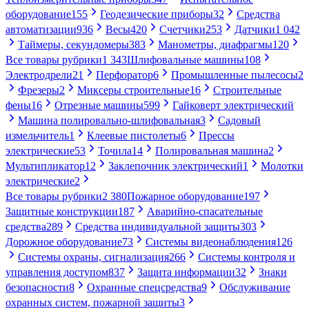
оборудование
155
Геодезические приборы
32
Средства
автоматизации
936
Весы
420
Счетчики
253
Датчики
1 042
Таймеры, секундомеры
383
Манометры, диафрагмы
120
Все товары рубрики
1 343
Шлифовальные машины
108
Электродрели
21
Перфоратор
6
Промышленные пылесосы
2
Фрезеры
2
Миксеры строительные
16
Строительные
фены
16
Отрезные машины
599
Гайковерт электрический
Машина полировально-шлифовальная
3
Садовый
измельчитель
1
Клеевые пистолеты
6
Прессы
электрические
53
Точила
14
Полировальная машина
2
Мультипликатор
12
Заклепочник электрический
1
Молотки
электрические
2
Все товары рубрики
2 380
Пожарное оборудование
197
Защитные конструкции
187
Аварийно-спасательные
средства
289
Средства индивидуальной защиты
303
Дорожное оборудование
73
Системы видеонаблюдения
126
Системы охраны, сигнализация
266
Системы контроля и
управления доступом
837
Защита информации
32
Знаки
безопасности
8
Охранные спецсредства
9
Обслуживание
охранных систем, пожарной защиты
3