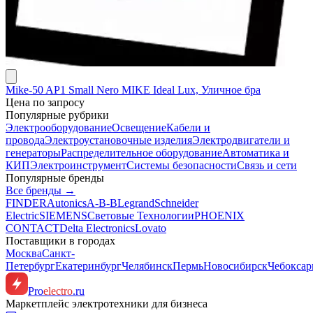
Mike-50 AP1 Small Nero MIKE Ideal Lux, Уличное бра
Цена по запросу
Популярные рубрики
Электрооборудование
Освещение
Кабели и
провода
Электроустановочные изделия
Электродвигатели и
генераторы
Распределительное оборудование
Автоматика и
КИП
Электроинструмент
Системы безопасности
Связь и сети
Популярные бренды
Все бренды →
FINDER
Autonics
A-B-B
Legrand
Schneider
Electric
SIEMENS
Световые Технологии
PHOENIX
CONTACT
Delta Electronics
Lovato
Поставщики в городах
Москва
Санкт-
Петербург
Екатеринбург
Челябинск
Пермь
Новосибирск
Чебокса
Pro
electro
.ru
Маркетплейс электротехники для бизнеса