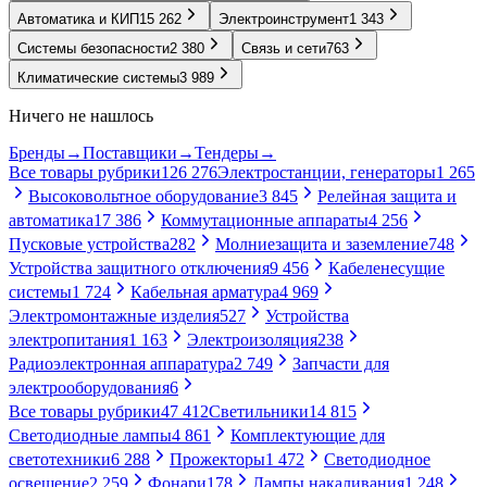
Автоматика и КИП
15 262
Электроинструмент
1 343
Системы безопасности
2 380
Связь и сети
763
Климатические системы
3 989
Ничего не нашлось
Бренды
→
Поставщики
→
Тендеры
→
Все товары рубрики
126 276
Электростанции, генераторы
1 265
Высоковольтное оборудование
3 845
Релейная защита и
автоматика
17 386
Коммутационные аппараты
4 256
Пусковые устройства
282
Молниезащита и заземление
748
Устройства защитного отключения
9 456
Кабеленесущие
системы
1 724
Кабельная арматура
4 969
Электромонтажные изделия
527
Устройства
электропитания
1 163
Электроизоляция
238
Радиоэлектронная аппаратура
2 749
Запчасти для
электрооборудования
6
Все товары рубрики
47 412
Светильники
14 815
Светодиодные лампы
4 861
Комплектующие для
светотехники
6 288
Прожекторы
1 472
Светодиодное
освещение
2 259
Фонари
178
Лампы накаливания
1 248