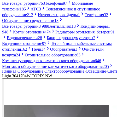
Все товары рубрики
763
Телефоны
97
Мобильные
телефоны
185
АТС
3
Телевизионное и спутниковое
оборудование
212
Интернет провайдеры
1
Телефония
32
Обслуживание средств связи
13
Все товары рубрики
3 989
Вентиляция
113
Кондиционеры
1
948
Котлы отопления
474
Радиаторы отопления, батареи
91
Водонагреватели
28
Баки, гидроаккумуляторы
2
Воздушное отопление
97
Теплый пол и кабельные системы
отопления
162
Печи
34
Обогреватели
3
Очистители
воздуха
24
Отопительное оборудование
63
Комплектующие для климатического оборудования
646
Монтаж и обслуживание климатического оборудования
205
Главная
›
Оборудование
›
Электрооборудование
›
Освещение
›
Свет
Light 3041704W TOPIX NW