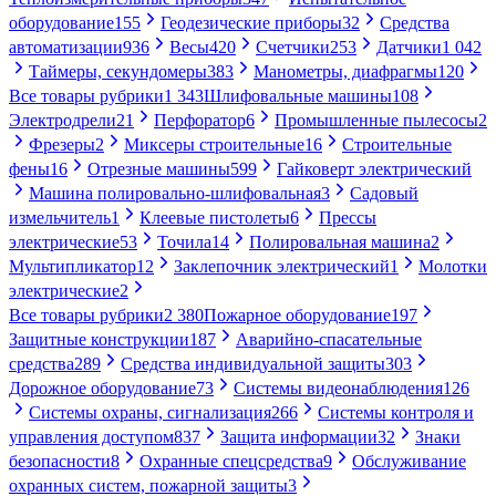
оборудование
155
Геодезические приборы
32
Средства
автоматизации
936
Весы
420
Счетчики
253
Датчики
1 042
Таймеры, секундомеры
383
Манометры, диафрагмы
120
Все товары рубрики
1 343
Шлифовальные машины
108
Электродрели
21
Перфоратор
6
Промышленные пылесосы
2
Фрезеры
2
Миксеры строительные
16
Строительные
фены
16
Отрезные машины
599
Гайковерт электрический
Машина полировально-шлифовальная
3
Садовый
измельчитель
1
Клеевые пистолеты
6
Прессы
электрические
53
Точила
14
Полировальная машина
2
Мультипликатор
12
Заклепочник электрический
1
Молотки
электрические
2
Все товары рубрики
2 380
Пожарное оборудование
197
Защитные конструкции
187
Аварийно-спасательные
средства
289
Средства индивидуальной защиты
303
Дорожное оборудование
73
Системы видеонаблюдения
126
Системы охраны, сигнализация
266
Системы контроля и
управления доступом
837
Защита информации
32
Знаки
безопасности
8
Охранные спецсредства
9
Обслуживание
охранных систем, пожарной защиты
3