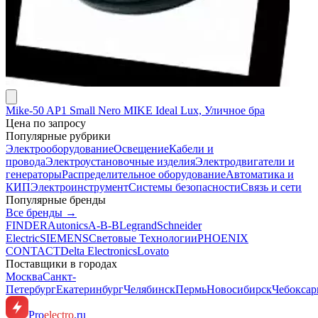
Mike-50 AP1 Small Nero MIKE Ideal Lux, Уличное бра
Цена по запросу
Популярные рубрики
Электрооборудование
Освещение
Кабели и
провода
Электроустановочные изделия
Электродвигатели и
генераторы
Распределительное оборудование
Автоматика и
КИП
Электроинструмент
Системы безопасности
Связь и сети
Популярные бренды
Все бренды →
FINDER
Autonics
A-B-B
Legrand
Schneider
Electric
SIEMENS
Световые Технологии
PHOENIX
CONTACT
Delta Electronics
Lovato
Поставщики в городах
Москва
Санкт-
Петербург
Екатеринбург
Челябинск
Пермь
Новосибирск
Чебокса
Pro
electro
.ru