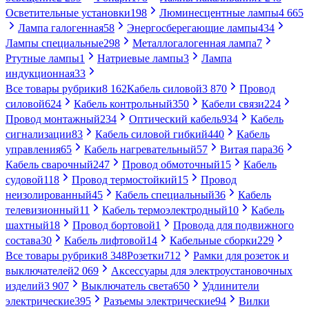
Осветительные установки
198
Люминесцентные лампы
4 665
Лампа галогенная
58
Энергосберегающие лампы
434
Лампы специальные
298
Металлогалогенная лампа
7
Ртутные лампы
1
Натриевые лампы
3
Лампа
индукционная
33
Все товары рубрики
8 162
Кабель силовой
3 870
Провод
силовой
624
Кабель контрольный
350
Кабели связи
224
Провод монтажный
234
Оптический кабель
934
Кабель
сигнализации
83
Кабель силовой гибкий
440
Кабель
управления
65
Кабель нагревательный
57
Витая пара
36
Кабель сварочный
247
Провод обмоточный
15
Кабель
судовой
118
Провод термостойкий
15
Провод
неизолированный
45
Кабель специальный
36
Кабель
телевизионный
11
Кабель термоэлектродный
10
Кабель
шахтный
18
Провод бортовой
1
Провода для подвижного
состава
30
Кабель лифтовой
14
Кабельные сборки
229
Все товары рубрики
8 348
Розетки
712
Рамки для розеток и
выключателей
2 069
Аксессуары для электроустановочных
изделий
3 907
Выключатель света
650
Удлинители
электрические
395
Разъемы электрические
94
Вилки