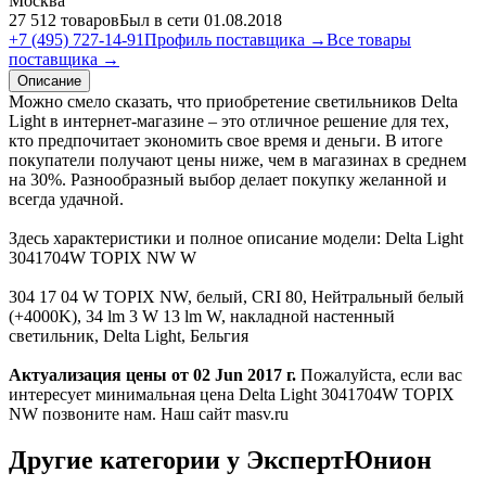
Москва
27 512 товаров
Был в сети 01.08.2018
+7 (495) 727-14-91
Профиль поставщика →
Все товары
поставщика →
Описание
Можно смело сказать, что приобретение светильников Delta
Light в интернет-магазине – это отличное решение для тех,
кто предпочитает экономить свое время и деньги. В итоге
покупатели получают цены ниже, чем в магазинах в среднем
на 30%. Разнообразный выбор делает покупку желанной и
всегда удачной.
Здесь характеристики и полное описание модели: Delta Light
3041704W TOPIX NW W
304 17 04 W TOPIX NW, белый, CRI 80, Нейтральный белый
(+4000K), 34 lm 3 W 13 lm W, накладной настенный
светильник, Delta Light, Бельгия
Актуализация цены от 02 Jun 2017 г.
Пожалуйста, если вас
интересует минимальная цена Delta Light 3041704W TOPIX
NW позвоните нам. Наш сайт masv.ru
Другие категории у ЭкспертЮнион