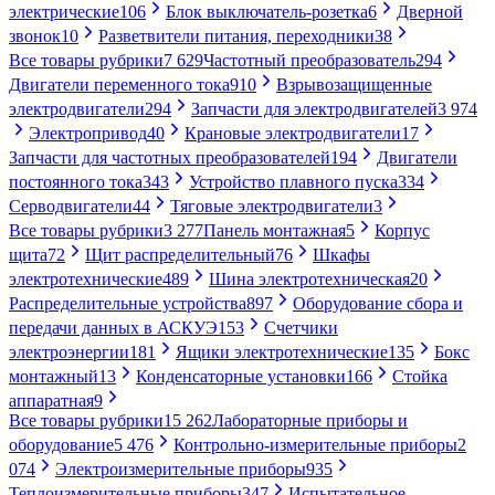
электрические
106
Блок выключатель-розетка
6
Дверной
звонок
10
Разветвители питания, переходники
38
Все товары рубрики
7 629
Частотный преобразователь
294
Двигатели переменного тока
910
Взрывозащищенные
электродвигатели
294
Запчасти для электродвигателей
3 974
Электропривод
40
Крановые электродвигатели
17
Запчасти для частотных преобразователей
194
Двигатели
постоянного тока
343
Устройство плавного пуска
334
Серводвигатели
44
Тяговые электродвигатели
3
Все товары рубрики
3 277
Панель монтажная
5
Корпус
щита
72
Щит распределительный
76
Шкафы
электротехнические
489
Шина электротехническая
20
Распределительные устройства
897
Оборудование сбора и
передачи данных в АСКУЭ
153
Счетчики
электроэнергии
181
Ящики электротехнические
135
Бокс
монтажный
13
Конденсаторные установки
166
Стойка
аппаратная
9
Все товары рубрики
15 262
Лабораторные приборы и
оборудование
5 476
Контрольно-измерительные приборы
2
074
Электроизмерительные приборы
935
Теплоизмерительные приборы
347
Испытательное