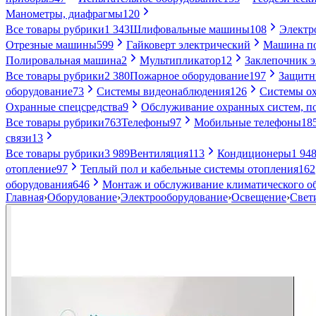
Манометры, диафрагмы
120
Все товары рубрики
1 343
Шлифовальные машины
108
Электр
Отрезные машины
599
Гайковерт электрический
Машина по
Полировальная машина
2
Мультипликатор
12
Заклепочник 
Все товары рубрики
2 380
Пожарное оборудование
197
Защитн
оборудование
73
Системы видеонаблюдения
126
Системы ох
Охранные спецсредства
9
Обслуживание охранных систем, п
Все товары рубрики
763
Телефоны
97
Мобильные телефоны
18
связи
13
Все товары рубрики
3 989
Вентиляция
113
Кондиционеры
1 94
отопление
97
Теплый пол и кабельные системы отопления
162
оборудования
646
Монтаж и обслуживание климатического о
Главная
›
Оборудование
›
Электрооборудование
›
Освещение
›
Свет