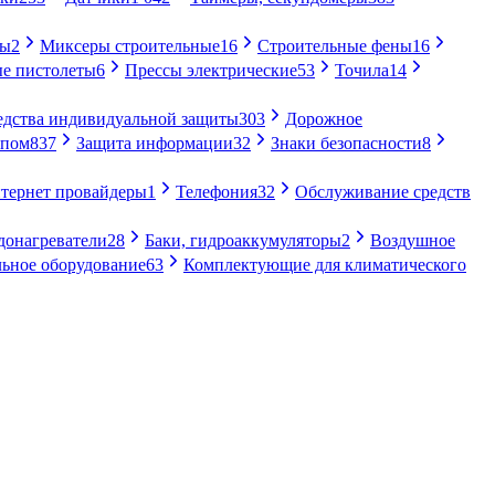
ры
2
Миксеры строительные
16
Строительные фены
16
е пистолеты
6
Прессы электрические
53
Точила
14
едства индивидуальной защиты
303
Дорожное
упом
837
Защита информации
32
Знаки безопасности
8
тернет провайдеры
1
Телефония
32
Обслуживание средств
донагреватели
28
Баки, гидроаккумуляторы
2
Воздушное
ьное оборудование
63
Комплектующие для климатического