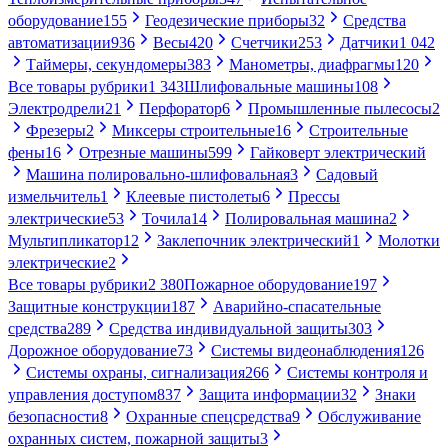
оборудование
155
Геодезические приборы
32
Средства
автоматизации
936
Весы
420
Счетчики
253
Датчики
1 042
Таймеры, секундомеры
383
Манометры, диафрагмы
120
Все товары рубрики
1 343
Шлифовальные машины
108
Электродрели
21
Перфоратор
6
Промышленные пылесосы
2
Фрезеры
2
Миксеры строительные
16
Строительные
фены
16
Отрезные машины
599
Гайковерт электрический
Машина полировально-шлифовальная
3
Садовый
измельчитель
1
Клеевые пистолеты
6
Прессы
электрические
53
Точила
14
Полировальная машина
2
Мультипликатор
12
Заклепочник электрический
1
Молотки
электрические
2
Все товары рубрики
2 380
Пожарное оборудование
197
Защитные конструкции
187
Аварийно-спасательные
средства
289
Средства индивидуальной защиты
303
Дорожное оборудование
73
Системы видеонаблюдения
126
Системы охраны, сигнализация
266
Системы контроля и
управления доступом
837
Защита информации
32
Знаки
безопасности
8
Охранные спецсредства
9
Обслуживание
охранных систем, пожарной защиты
3