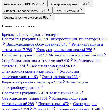
Автоматика и КИП
15 262
Электроинструмент
1 343
Системы безопасности
2 380
Связь и сети
763
Климатические системы
3 989
Ничего не нашлось
Бренды
→
Поставщики
→
Тендеры
→
Все товары рубрики
126 276
Электростанции, генераторы
1 265
Высоковольтное оборудование
3 845
Релейная защита и
автоматика
17 386
Коммутационные аппараты
4 256
Пусковые устройства
282
Молниезащита и заземление
748
Устройства защитного отключения
9 456
Кабеленесущие
системы
1 724
Кабельная арматура
4 969
Электромонтажные изделия
527
Устройства
электропитания
1 163
Электроизоляция
238
Радиоэлектронная аппаратура
2 749
Запчасти для
электрооборудования
6
Все товары рубрики
47 412
Светильники
14 815
Светодиодные лампы
4 861
Комплектующие для
светотехники
6 288
Прожекторы
1 472
Светодиодное
освещение
2 259
Фонари
178
Лампы накаливания
1 248