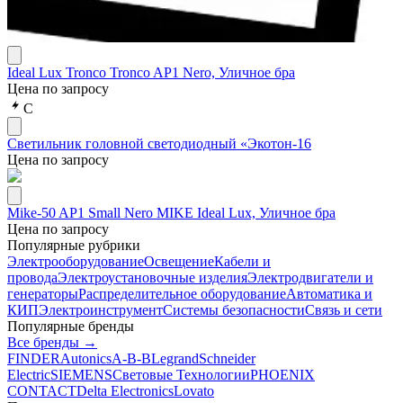
Ideal Lux Tronco Tronco AP1 Nero, Уличное бра
Цена по запросу
С
Светильник головной светодиодный «Экотон-16
Цена по запросу
Mike-50 AP1 Small Nero MIKE Ideal Lux, Уличное бра
Цена по запросу
Популярные рубрики
Электрооборудование
Освещение
Кабели и
провода
Электроустановочные изделия
Электродвигатели и
генераторы
Распределительное оборудование
Автоматика и
КИП
Электроинструмент
Системы безопасности
Связь и сети
Популярные бренды
Все бренды →
FINDER
Autonics
A-B-B
Legrand
Schneider
Electric
SIEMENS
Световые Технологии
PHOENIX
CONTACT
Delta Electronics
Lovato