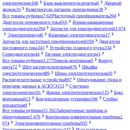
электрические
106
Блок выключатель-розетка
6
Дверной
звонок
10
Разветвители питания, переходники
38
Все товары рубрики
7 629
Частотный преобразователь
294
Двигатели переменного тока
910
Взрывозащищенные
электродвигатели
294
Запчасти для электродвигателей
3 974
Электропривод
40
Крановые электродвигатели
17
Запчасти для частотных преобразователей
194
Двигатели
постоянного тока
343
Устройство плавного пуска
334
Серводвигатели
44
Тяговые электродвигатели
3
Все товары рубрики
3 277
Панель монтажная
5
Корпус
щита
72
Щит распределительный
76
Шкафы
электротехнические
489
Шина электротехническая
20
Распределительные устройства
897
Оборудование сбора и
передачи данных в АСКУЭ
153
Счетчики
электроэнергии
181
Ящики электротехнические
135
Бокс
монтажный
13
Конденсаторные установки
166
Стойка
аппаратная
9
Все товары рубрики
15 262
Лабораторные приборы и
оборудование
5 476
Контрольно-измерительные приборы
2
074
Электроизмерительные приборы
935
Теплоизмерительные приборы
347
Испытательное