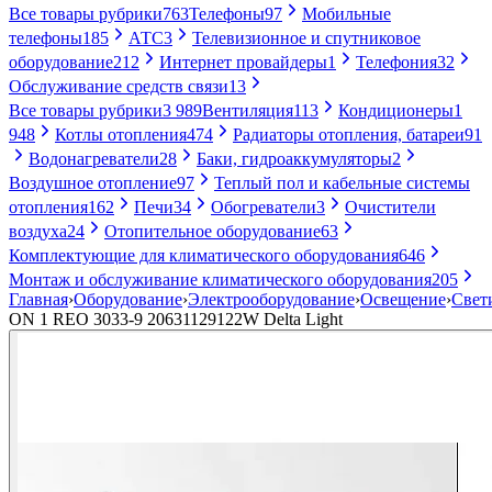
Все товары рубрики
763
Телефоны
97
Мобильные
телефоны
185
АТС
3
Телевизионное и спутниковое
оборудование
212
Интернет провайдеры
1
Телефония
32
Обслуживание средств связи
13
Все товары рубрики
3 989
Вентиляция
113
Кондиционеры
1
948
Котлы отопления
474
Радиаторы отопления, батареи
91
Водонагреватели
28
Баки, гидроаккумуляторы
2
Воздушное отопление
97
Теплый пол и кабельные системы
отопления
162
Печи
34
Обогреватели
3
Очистители
воздуха
24
Отопительное оборудование
63
Комплектующие для климатического оборудования
646
Монтаж и обслуживание климатического оборудования
205
Главная
›
Оборудование
›
Электрооборудование
›
Освещение
›
Свет
ON 1 REO 3033-9 20631129122W Delta Light