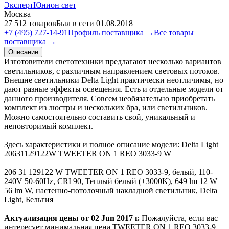
ЭкспертЮнион свет
Москва
27 512 товаров
Был в сети 01.08.2018
+7 (495) 727-14-91
Профиль поставщика →
Все товары
поставщика →
Описание
Изготовители светотехники предлагают несколько вариантов
светильников, с различным направлением световых потоков.
Внешне светильники Delta Light практически неотличимы, но
дают разные эффекты освещения. Есть и отдельные модели от
данного производителя. Совсем необязательно приобретать
комплект из люстры и нескольких бра, или светильников.
Можно самостоятельно составить свой, уникальный и
неповторимый комплект.
Здесь характеристики и полное описание модели: Delta Light
20631129122W TWEETER ON 1 REO 3033-9 W
206 31 129122 W TWEETER ON 1 REO 3033-9, белый, 110-
240V 50-60Hz, CRI 90, Теплый белый (+3000K), 649 lm 12 W
56 lm W, настенно-потолочный накладной светильник, Delta
Light, Бельгия
Актуализация цены от 02 Jun 2017 г.
Пожалуйста, если вас
интересует минимальная цена TWEETER ON 1 REO 3033-9