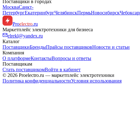
Поставщики в городах
Москва
Санкт-
Петербург
Екатеринбург
Челябинск
Пермь
Новосибирск
Чебокса
Pro
electro
.ru
Маркетплейс электротехники для бизнеса
elrekl@yandex.ru
Каталог
Поставщики
Бренды
Прайсы поставщиков
Новости и статьи
Компания
О платформе
Контакты
Вопросы и ответы
Поставщикам
Стать поставщиком
Войти в кабинет
© 2026 Proelectro.ru — маркетплейс электротехники
Политика конфиденциальности
Условия использования