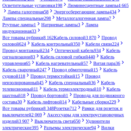
Осветительные установки
198
Люминесцентные лампы
4 665
Лампа галогенная
58
Энергосберегающие лампы
434
Лампы специальные
298
Металлогалогенная лампа
7
Ртутные лампы
1
Натриевые лампы
3
Лампа
индукционная
33
Все товары рубрики
8 162
Кабель силовой
3 870
Провод
силовой
624
Кабель контрольный
350
Кабели связи
224
Провод монтажный
234
Оптический кабель
934
Кабель
сигнализации
83
Кабель силовой гибкий
440
Кабель
управления
65
Кабель нагревательный
57
Витая пара
36
Кабель сварочный
247
Провод обмоточный
15
Кабель
судовой
118
Провод термостойкий
15
Провод
неизолированный
45
Кабель специальный
36
Кабель
телевизионный
11
Кабель термоэлектродный
10
Кабель
шахтный
18
Провод бортовой
1
Провода для подвижного
состава
30
Кабель лифтовой
14
Кабельные сборки
229
Все товары рубрики
8 348
Розетки
712
Рамки для розеток и
выключателей
2 069
Аксессуары для электроустановочных
изделий
3 907
Выключатель света
650
Удлинители
электрические
395
Разъемы электрические
94
Вилки