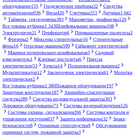
оборудование
155
Геодезические приборы
32
Средства
автоматизации
936
Весы
420
Счетчики
253
Датчики
1 042
Таймеры, секундомеры
383
Манометры, диафрагмы
120
Все товары рубрики
1 343
Шлифовальные машины
108
Электродрели
21
Перфоратор
6
Промышленные пылесосы
2
Фрезеры
2
Миксеры строительные
16
Строительные
фены
16
Отрезные машины
599
Гайковерт электрический
Машина полировально-шлифовальная
3
Садовый
измельчитель
1
Клеевые пистолеты
6
Прессы
электрические
53
Точила
14
Полировальная машина
2
Мультипликатор
12
Заклепочник электрический
1
Молотки
электрические
2
Все товары рубрики
2 380
Пожарное оборудование
197
Защитные конструкции
187
Аварийно-спасательные
средства
289
Средства индивидуальной защиты
303
Дорожное оборудование
73
Системы видеонаблюдения
126
Системы охраны, сигнализация
266
Системы контроля и
управления доступом
837
Защита информации
32
Знаки
безопасности
8
Охранные спецсредства
9
Обслуживание
охранных систем, пожарной защиты
3