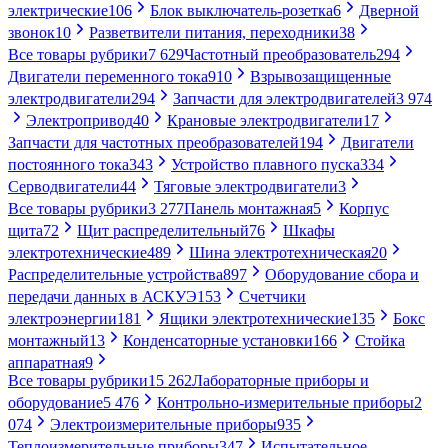
электрические
106
Блок выключатель-розетка
6
Дверной
звонок
10
Разветвители питания, переходники
38
Все товары рубрики
7 629
Частотный преобразователь
294
Двигатели переменного тока
910
Взрывозащищенные
электродвигатели
294
Запчасти для электродвигателей
3 974
Электропривод
40
Крановые электродвигатели
17
Запчасти для частотных преобразователей
194
Двигатели
постоянного тока
343
Устройство плавного пуска
334
Серводвигатели
44
Тяговые электродвигатели
3
Все товары рубрики
3 277
Панель монтажная
5
Корпус
щита
72
Щит распределительный
76
Шкафы
электротехнические
489
Шина электротехническая
20
Распределительные устройства
897
Оборудование сбора и
передачи данных в АСКУЭ
153
Счетчики
электроэнергии
181
Ящики электротехнические
135
Бокс
монтажный
13
Конденсаторные установки
166
Стойка
аппаратная
9
Все товары рубрики
15 262
Лабораторные приборы и
оборудование
5 476
Контрольно-измерительные приборы
2
074
Электроизмерительные приборы
935
Теплоизмерительные приборы
347
Испытательное