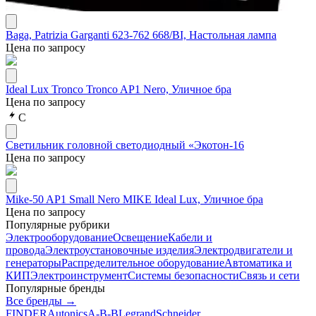
Baga, Patrizia Garganti 623-762 668/BI, Настольная лампа
Цена по запросу
Ideal Lux Tronco Tronco AP1 Nero, Уличное бра
Цена по запросу
С
Светильник головной светодиодный «Экотон-16
Цена по запросу
Mike-50 AP1 Small Nero MIKE Ideal Lux, Уличное бра
Цена по запросу
Популярные рубрики
Электрооборудование
Освещение
Кабели и
провода
Электроустановочные изделия
Электродвигатели и
генераторы
Распределительное оборудование
Автоматика и
КИП
Электроинструмент
Системы безопасности
Связь и сети
Популярные бренды
Все бренды →
FINDER
Autonics
A-B-B
Legrand
Schneider