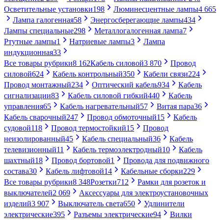
Осветительные установки
198
Люминесцентные лампы
4 665
Лампа галогенная
58
Энергосберегающие лампы
434
Лампы специальные
298
Металлогалогенная лампа
7
Ртутные лампы
1
Натриевые лампы
3
Лампа
индукционная
33
Все товары рубрики
8 162
Кабель силовой
3 870
Провод
силовой
624
Кабель контрольный
350
Кабели связи
224
Провод монтажный
234
Оптический кабель
934
Кабель
сигнализации
83
Кабель силовой гибкий
440
Кабель
управления
65
Кабель нагревательный
57
Витая пара
36
Кабель сварочный
247
Провод обмоточный
15
Кабель
судовой
118
Провод термостойкий
15
Провод
неизолированный
45
Кабель специальный
36
Кабель
телевизионный
11
Кабель термоэлектродный
10
Кабель
шахтный
18
Провод бортовой
1
Провода для подвижного
состава
30
Кабель лифтовой
14
Кабельные сборки
229
Все товары рубрики
8 348
Розетки
712
Рамки для розеток и
выключателей
2 069
Аксессуары для электроустановочных
изделий
3 907
Выключатель света
650
Удлинители
электрические
395
Разъемы электрические
94
Вилки