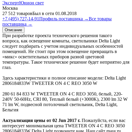
ЭкспертЮнион свет
Москва
27 512 товаров
Был в сети 01.08.2018
+7 (495) 727-14-91
Профиль поставщика →
Все товары
поставщика →
Описание
При разработке проекта технического решения такого
вопроса, как освещение комнаты, светильники Delta Light
следует подбирать с учетом индивидуальных особенностей
помещений. Не стоит при этом освещение превращать в
«микс» осветительных приборов разной цветовой
температуры. Такое техническое решение будет неприятно для
глаз.
Здесь характеристики и полное описание модели: Delta Light
2806184833W TWEETER ON 4 C REO 3050 W
280 61 84 833 W TWEETER ON 4 C REO 3050, белый, 220-
240V 50-60Hz, CRI 80, Теплый белый (+3000K), 2300 lm 32 W
71 lm W, подвесной потолочный светильник, Delta Light,
Бельгия
Актуализация цены от 02 Jun 2017 г.
Пожалуйста, если вас
интересует минимальная цена TWEETER ON 4 C REO 3050
2806184833W Delta Light позвоните нам. Наш сайт masv.ru