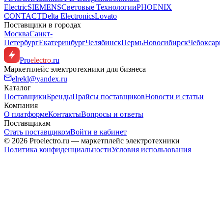
Electric
SIEMENS
Световые Технологии
PHOENIX
CONTACT
Delta Electronics
Lovato
Поставщики в городах
Москва
Санкт-
Петербург
Екатеринбург
Челябинск
Пермь
Новосибирск
Чебокса
Pro
electro
.ru
Маркетплейс электротехники для бизнеса
elrekl@yandex.ru
Каталог
Поставщики
Бренды
Прайсы поставщиков
Новости и статьи
Компания
О платформе
Контакты
Вопросы и ответы
Поставщикам
Стать поставщиком
Войти в кабинет
© 2026 Proelectro.ru — маркетплейс электротехники
Политика конфиденциальности
Условия использования