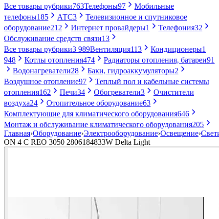
Все товары рубрики
763
Телефоны
97
Мобильные
телефоны
185
АТС
3
Телевизионное и спутниковое
оборудование
212
Интернет провайдеры
1
Телефония
32
Обслуживание средств связи
13
Все товары рубрики
3 989
Вентиляция
113
Кондиционеры
1
948
Котлы отопления
474
Радиаторы отопления, батареи
91
Водонагреватели
28
Баки, гидроаккумуляторы
2
Воздушное отопление
97
Теплый пол и кабельные системы
отопления
162
Печи
34
Обогреватели
3
Очистители
воздуха
24
Отопительное оборудование
63
Комплектующие для климатического оборудования
646
Монтаж и обслуживание климатического оборудования
205
Главная
›
Оборудование
›
Электрооборудование
›
Освещение
›
Свет
ON 4 C REO 3050 2806184833W Delta Light