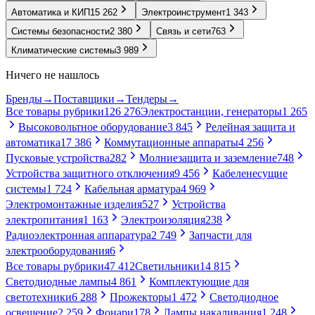
Автоматика и КИП
15 262
Электроинструмент
1 343
Системы безопасности
2 380
Связь и сети
763
Климатические системы
3 989
Ничего не нашлось
Бренды
→
Поставщики
→
Тендеры
→
Все товары рубрики
126 276
Электростанции, генераторы
1 265
Высоковольтное оборудование
3 845
Релейная защита и
автоматика
17 386
Коммутационные аппараты
4 256
Пусковые устройства
282
Молниезащита и заземление
748
Устройства защитного отключения
9 456
Кабеленесущие
системы
1 724
Кабельная арматура
4 969
Электромонтажные изделия
527
Устройства
электропитания
1 163
Электроизоляция
238
Радиоэлектронная аппаратура
2 749
Запчасти для
электрооборудования
6
Все товары рубрики
47 412
Светильники
14 815
Светодиодные лампы
4 861
Комплектующие для
светотехники
6 288
Прожекторы
1 472
Светодиодное
освещение
2 259
Фонари
178
Лампы накаливания
1 248